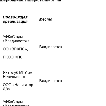
азер-радиал, Лазер-стандарт/ на
Проводящая
Место
организация
УФКиС адм.
г.Владивостока,
Владивосток
ОО «ВГФПС»,
ПКОО ФПС
Яхт-клуб МГУ им.
Невельского
Владивосток
ООО «Навигатор
ДВ»
УФКиС адм.