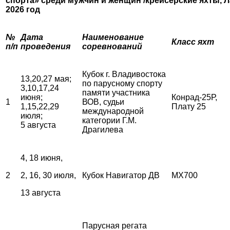
спорта»
среди мужчин и женщин /крейсерские яхты, Л
2026 год
№
Дата
Наименование
Класс яхт
п/п
проведения
соревнований
Кубок г. Владивостока
13,20,27 мая;
по парусному спорту
3,10,17,24
памяти участника
июня;
Конрад-25Р,
1
ВОВ, судьи
1,15,22,29
Плату 25
международной
июля;
категории Г.М.
5 августа
Драгилева
4, 18 июня,
2
2, 16, 30 июля,
Кубок Навигатор ДВ
MX700
13 августа
Парусная регата