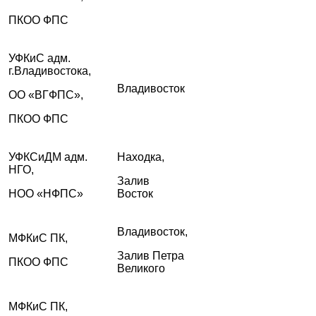
ПКОО ФПС
УФКиС адм.
г.Владивостока,
Владивосток
ОО «ВГФПС»,
ПКОО ФПС
УФКСиДМ адм.
Находка,
НГО,
Залив
НОО «НФПС»
Восток
Владивосток,
МФКиС ПК,
Залив Петра
ПКОО ФПС
Великого
МФКиС ПК,