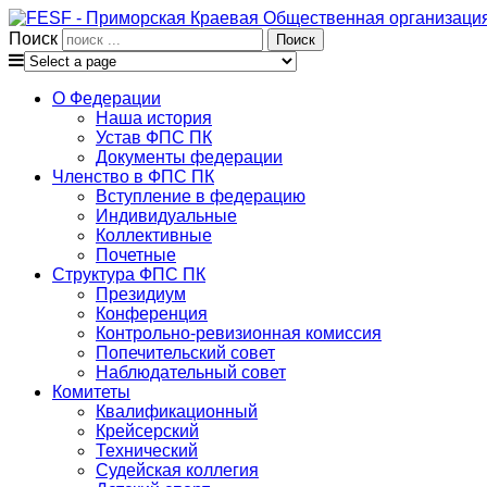
Поиск
О Федерации
Наша история
Устав ФПС ПК
Документы федерации
Членство в ФПС ПК
Вступление в федерацию
Индивидуальные
Коллективные
Почетные
Структура ФПС ПК
Президиум
Конференция
Контрольно-ревизионная комиссия
Попечительский совет
Наблюдательный совет
Комитеты
Квалификационный
Крейсерский
Технический
Судейская коллегия