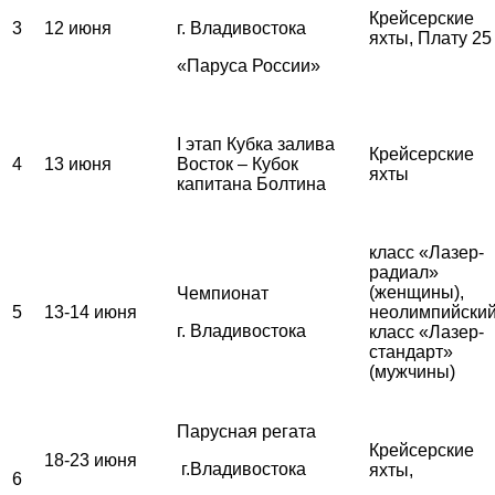
Крейсерские
3
12 июня
г. Владивостока
яхты, Плату 25
«Паруса России»
I этап Кубка залива
Крейсерские
4
13 июня
Восток – Кубок
яхты
капитана Болтина
класс «Лазер-
радиал»
(женщины),
Чемпионат
5
13-14 июня
неолимпийски
г. Владивостока
класс «Лазер-
стандарт»
(мужчины)
Парусная регата
Крейсерские
18-23 июня
г.Владивостока
яхты,
6