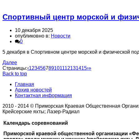
Спортивный центр морской и физиче
10 декабря 2025
опубликовно в:
Новости
0
5 декабря в Спортивном центре морской и физической по
Далее
Страницы:
‹
1
2
3
4
5
6
7
8
9
10
11
12
13
14
15
›
»
Back to top
Главная
Архив новостей
Контактная информация
2010 - 2014 © Приморская Краевая Общественная Орган
Крейсерские яхты; Лазер-Радиал
Календарь соревнований
Приморской краевой общественной организации «Фе