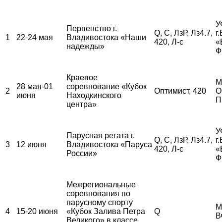
У
Первенство г.
Q, С, ЛзР, Лз4.7,
г
1
22-24 мая
Владивостока «Наши
420, Л-с
«
надежды»
Ф
Краевое
М
28 мая-01
соревнование «Кубок
2
Оптимист, 420
О
июня
Находкинского
П
центра»
У
Парусная регата г.
Q, С, ЛзР, Лз4.7,
г
3
12 июня
Владивостока «Паруса
420, Л-с
«
России»
Ф
Межрегиональные
соревнования по
парусному спорту
М
4
15-20 июня
«Кубок Залива Петра
Q
В
Великого» в классе