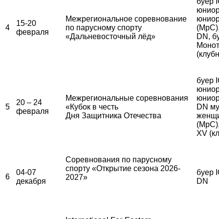
буер 
юниор
Межрегиональное соревнование
юниор
15-20
4
по парусному спорту
(МрС)
февраля
«Дальневосточный лёд»
DN, б
Монот
(клуб
буер 
юниор
Межрегиональные соревнования
юниор
20 – 24
5
«Кубок в честь
DN му
февраля
Дня Защитника Отечества
женщ
(МрС)
XV (к
Соревнования по парусному
спорту «Открытие сезона 2026-
04-07
буер I
6
2027»
декабря
DN