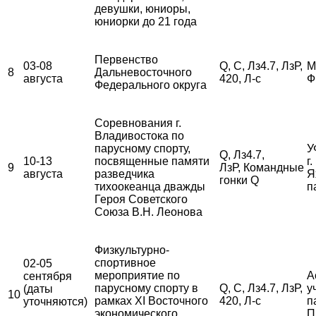
девушки, юниоры,
юниорки до 21 года
Первенство
03-08
Q, С, Лз4.7, ЛзР,
М
8
Дальневосточного
августа
420, Л-с
Ф
Федерального округа
Соревнования г.
Владивостока по
парусному спорту,
У
Q, Лз4.7,
10-13
посвященные памяти
г
9
ЛзР, Командные
августа
разведчика
Я
гонки Q
тихоокеанца дважды
п
Героя Советского
Союза В.Н. Леонова
Физкультурно-
спортивное
02-05
мероприятие по
А
сентября
парусному спорту в
Q, С, Лз4.7, ЛзР,
у
(даты
10
рамках XI Восточного
420, Л-с
п
уточняются)
экономического
П