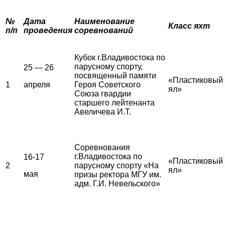
№
Дата
Наименование
Класс яхт
п/п
проведения
соревнований
Кубок г.Владивостока по
парусному спорту,
25 — 26
посвященный памяти
«Пластиковый
1
апреля
Героя Советского
ял»
Союза гвардии
старшего лейтенанта
Авеличева И.Т.
Соревнования
г.Владивостока по
16-17
«Пластиковый
2
парусному спорту «На
ял»
мая
призы ректора МГУ им.
адм. Г.И. Невельского»