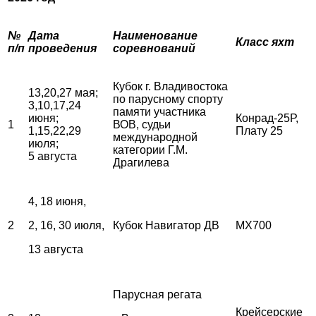
№
Дата
Наименование
Класс яхт
п/п
проведения
соревнований
Кубок г. Владивостока
13,20,27 мая;
по парусному спорту
3,10,17,24
памяти участника
июня;
Конрад-25Р,
1
ВОВ, судьи
1,15,22,29
Плату 25
международной
июля;
категории Г.М.
5 августа
Драгилева
4, 18 июня,
2
2, 16, 30 июля,
Кубок Навигатор ДВ
MX700
13 августа
Парусная регата
Крейсерские