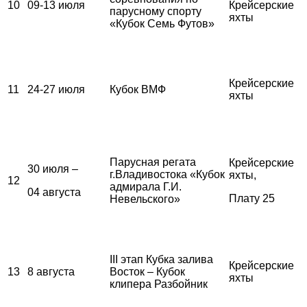
10
09-13 июля
Крейсерские
парусному спорту
яхты
«Кубок Семь Футов»
Крейсерские
11
24-27 июля
Кубок ВМФ
яхты
Парусная регата
Крейсерские
30 июля –
г.Владивостока «Кубок
яхты,
12
адмирала Г.И.
04 августа
Плату 25
Невельского»
III этап Кубка залива
Крейсерские
13
8 августа
Восток – Кубок
яхты
клипера Разбойник