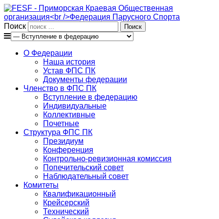
Поиск
О Федерации
Наша история
Устав ФПС ПК
Документы федерации
Членство в ФПС ПК
Вступление в федерацию
Индивидуальные
Коллективные
Почетные
Структура ФПС ПК
Президиум
Конференция
Контрольно-ревизионная комиссия
Попечительский совет
Наблюдательный совет
Комитеты
Квалификационный
Крейсерский
Технический