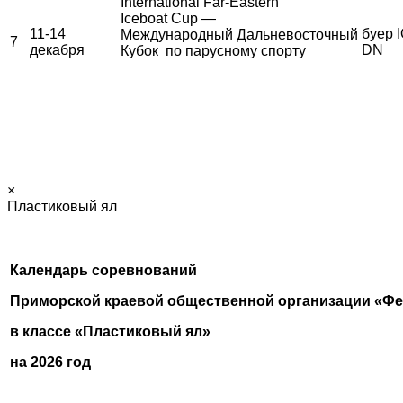
International Far-Eastern
Iceboat Cup —
11-14
буер I
Международный Дальневосточный
7
декабря
DN
Кубок по парусному спорту
×
Пластиковый ял
Календарь соревнований
Приморской краевой общественной организации «Фе
в классе «Пластиковый ял»
на 2026 год