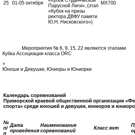
«Кубок Студенческой
25
01-05 октября
MX700
Парусной Лиги», (этап
«Кубок на призы
ректора ДВФУ памяти
Ю.Н. Нисковского»)
Мероприятия № 6, 9, 15, 22 являются этапами
Кубка Ассоциации класса ORC
×
Юноши и Девушки, Юниоры и Юниорки
Календарь соревнований
Приморской краевой общественной организации «Фе
спорта»
среди юношей и девушек, юниоров и юниор
№
Дата
Наименование
П
п/
Класс яхт
проведения
соревнований
о
п