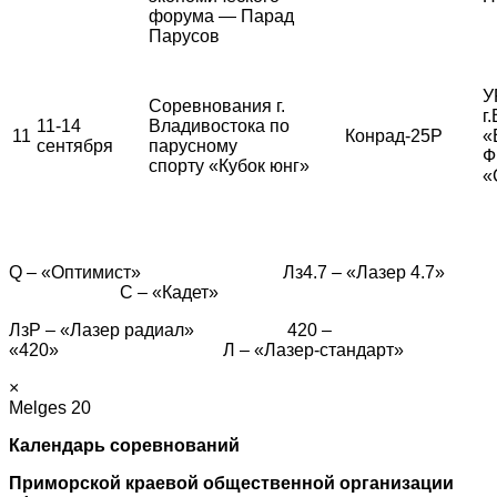
форума — Парад
Парусов
У
Соревнования г.
г
11-14
Владивостока по
11
Конрад-25Р
«
сентября
парусному
Ф
спорту «Кубок юнг»
«
Q – «Оптимист» Лз4.7 – «Лазер 4.7»
С – «Кадет»
ЛзР – «Лазер радиал» 420 –
«420» Л – «Лазер-стандарт»
×
Melges 20
Календарь соревнований
Приморской краевой общественной организации