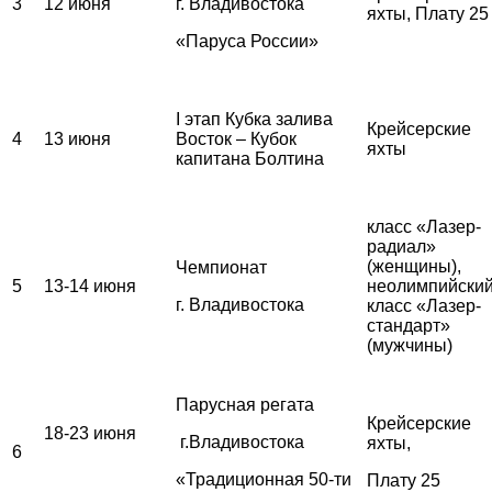
3
12 июня
г. Владивостока
яхты, Плату 25
«Паруса России»
I этап Кубка залива
Крейсерские
4
13 июня
Восток – Кубок
яхты
капитана Болтина
класс «Лазер-
радиал»
(женщины),
Чемпионат
5
13-14 июня
неолимпийски
г. Владивостока
класс «Лазер-
стандарт»
(мужчины)
Парусная регата
Крейсерские
18-23 июня
г.Владивостока
яхты,
6
«Традиционная 50-ти
Плату 25