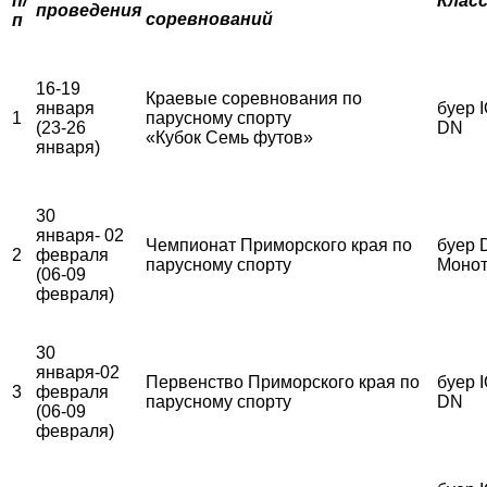
п/
Клас
проведения
соревнований
п
16-19
Краевые соревнования по
января
буер I
1
парусному спорту
(23-26
DN
«Кубок Семь футов»
января)
30
января- 02
Чемпионат Приморского края по
буер 
2
февраля
парусному спорту
Монот
(06-09
февраля)
30
января-02
Первенство Приморского края по
буер I
3
февраля
парусному спорту
DN
(06-09
февраля)