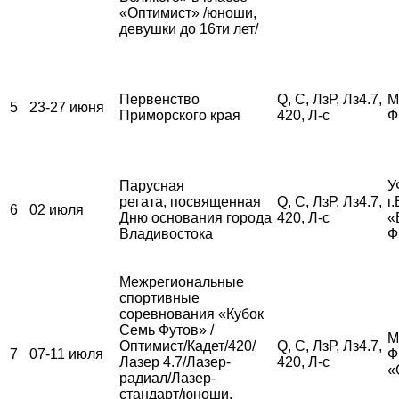
«Оптимист» /юноши,
девушки до 16ти лет/
Первенство
Q, С, ЛзР, Лз4.7,
М
5
23-27 июня
Приморского края
420, Л-с
Ф
Парусная
У
регата, посвященная
Q, С, ЛзР, Лз4.7,
г
6
02 июля
Дню основания города
420, Л-с
«
Владивостока
Ф
Межрегиональные
спортивные
соревнования «Кубок
Семь Футов» /
М
Оптимист/Кадет/420/
Q, С, ЛзР, Лз4.7,
7
07-11 июля
Ф
Лазер 4.7/Лазер-
420, Л-с
«
радиал/Лазер-
стандарт/юноши,