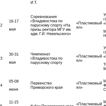
И.Т.
У
Соревнования
г
г.Владивостока по
16-17
«Пластиковый
«
2
парусному спорту «На
ял»
мая
призы ректора МГУ им.
М
адм. Г.И. Невельского»
Н
У
г
Чемпионат
30-31
«Пластиковый
«
3
г.Владивостока по
ял»
мая
парусному спорту
Т
М
М
05-08
Первенство
«Пластиковый
4
Ф
Приморского края
ял»
июня
С
М
11-15
«Пластиковый