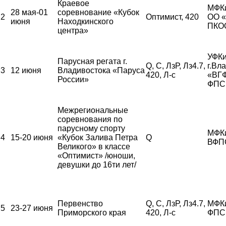
Краевое
МФК
28 мая-01
соревнование «Кубок
2
Оптимист, 420
ОО 
июня
Находкинского
ПКО
центра»
УФКи
Парусная регата г.
Q, С, ЛзР, Лз4.7,
г.Вл
3
12 июня
Владивостока «Паруса
420, Л-с
«ВГ
России»
ФПС
Межрегиональные
соревнования по
парусному спорту
МФК
4
15-20 июня
«Кубок Залива Петра
Q
ВФП
Великого» в классе
«Оптимист» /юноши,
девушки до 16ти лет/
Первенство
Q, С, ЛзР, Лз4.7,
МФК
5
23-27 июня
Приморского края
420, Л-с
ФПС