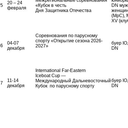
Межрегиональные соревнования
юниорки
20 – 24
5
«Кубок в честь
DN муж
февраля
Дня Защитника Отечества
женщи
(МрС),
XV (клу
Соревнования по парусному
спорту «Открытие сезона 2026-
04-07
буер IO
6
2027»
декабря
DN
International Far-Eastern
Iceboat Cup —
11-14
буер IO
Международный Дальневосточный
7
декабря
DN
Кубок по парусному спорту