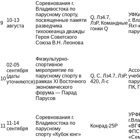
Соревнования г.
Владивостока по
парусному спорту,
УФКи
Q, Лз4.7,
10-13
посвященные памяти
г. В
9
ЛзР, Командные
августа
разведчика
Яхт-
гонки Q
тихоокеанца дважды
пару
Героя Советского
Союза В.Н. Леонова
Физкультурно-
спортивное
02-05
мероприятие по
Ассо
сентября
парусному спорту в
Q, С, Лз4.7, ЛзР,
учеб
(даты
10
рамках XI Восточного
420, Л-с
пару
уточняются)
экономического
ПК,
форума — Парад
Парусов
УРФК
Соревнования г.
г.Вл
11-14
Владивостока по
11
Конрад-25Р
«ВГ
сентября
парусному
ФПС,
спорту «Кубок юнг»
«Сем