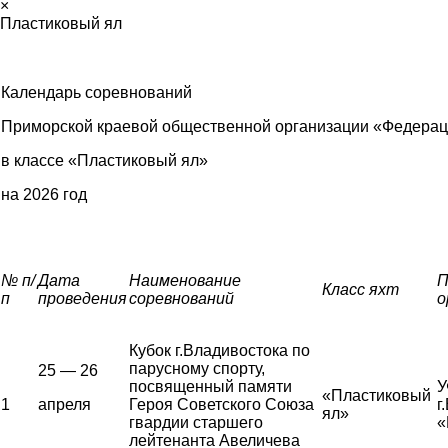
×
Пластиковый ял
Календарь соревнований
Приморской краевой общественной организации «Федерац
в классе «Пластиковый ял»
на 2026 год
№ п/
Дата
Наименование
П
Класс яхт
п
проведения
соревнований
о
Кубок г.Владивостока по
парусному спорту,
25 — 26
посвященный памяти
У
«Пластиковый
1
апреля
Героя Советского Союза
г
ял»
гвардии старшего
«
лейтенанта Авеличева