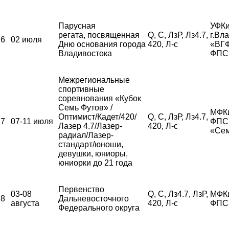
Парусная
УФКи
регата, посвященная
Q, С, ЛзР, Лз4.7,
г.Вл
6
02 июля
Дню основания города
420, Л-с
«ВГ
Владивостока
ФПС
Межрегиональные
спортивные
соревнования «Кубок
Семь Футов» /
МФК
Оптимист/Кадет/420/
Q, С, ЛзР, Лз4.7,
7
07-11 июля
ФПС,
Лазер 4.7/Лазер-
420, Л-с
«Сем
радиал/Лазер-
стандарт/юноши,
девушки, юниоры,
юниорки до 21 года
Первенство
03-08
Q, С, Лз4.7, ЛзР,
МФК
8
Дальневосточного
августа
420, Л-с
ФПС
Федерального округа