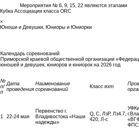
Мероприятия № 6, 9, 15, 22 являются этапами
Кубка Ассоциации класса ORC
×
Юноши и Девушки, Юниоры и Юниорки
Календарь соревнований
Приморской краевой общественной организации «Федерац
юношей и девушек, юниоров и юниорок
на 2026 год
№
Дата
Наименование
Про
п/
Класс яхт
проведения
соревнований
орга
п
УФКи
Первенство г.
Q, С, ЛзР, Лз4.7,
г.Вл
1
22-24 мая
Владивостока «Наши
420, Л-с
«ВГ
надежды»
ФПС