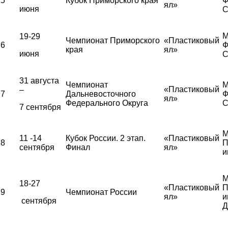
5
Кубок Приморского края
Ф
ял»
июня
С
М
19-29
Чемпионат Приморского
«Пластиковый
6
Ф
края
ял»
июня
С
31 августа
Чемпионат
М
«Пластиковый
–
7
Дальневосточного
Ф
ял»
Федерального Округа
С
7 сентября
М
11 -14
Кубок России. 2 этап.
«Пластиковый
8
П
сентября
Финал
ял»
и
М
18-27
«Пластиковый
П
9
Чемпионат России
ял»
и
сентября
Д