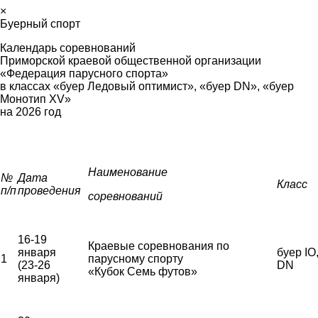
×
Буерный спорт
Календарь соревнований
Приморской краевой общественной организации
«Федерация парусного спорта»
в классах «буер Ледовый оптимист», «буер
DN
», «буер
Монотип
XV
»
на 2026 год
Наименование
№
Дата
Класс
п/п
проведения
соревнований
16-19
Краевые соревнования по
января
буер IO
1
парусному спорту
(23-26
DN
«Кубок Семь футов»
января)