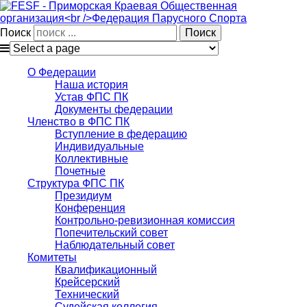
Поиск
О Федерации
Наша история
Устав ФПС ПК
Документы федерации
Членство в ФПС ПК
Вступление в федерацию
Индивидуальные
Коллективные
Почетные
Структура ФПС ПК
Президиум
Конференция
Контрольно-ревизионная комиссия
Попечительский совет
Наблюдательный совет
Комитеты
Квалификационный
Крейсерский
Технический
Судейская коллегия