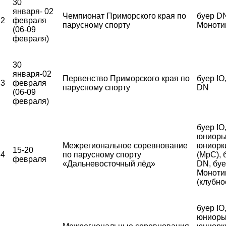
30
января- 02
Чемпионат Приморского края по
буер DN
2
февраля
парусному спорту
Моноти
(06-09
февраля)
30
января-02
Первенство Приморского края по
буер IO
3
февраля
парусному спорту
DN
(06-09
февраля)
буер IO
юниоры
Межрегиональное соревнование
юниорк
15-20
4
по парусному спорту
(МрС), 
февраля
«Дальневосточный лёд»
DN, бу
Моноти
(клубно
буер IO
юниоры