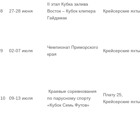
II этап Кубка залива
8
27-28 июня
Восток – Кубок клипера
Крейсерские яхт
Гайдамак
Чемпионат Приморского
9
02-07 июля
Крейсерские яхт
края
Краевые соревнования
Плату 25,
10
09-13 июля
по парусному спорту
Крейсерские яхт
«Кубок Семь Футов»