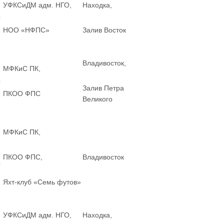
УФКСиДМ адм. НГО,
Находка,
ы
НОО «НФПС»
Залив Восток
Владивосток,
МФКиС ПК,
ы
Залив Петра
ПКОО ФПС
Великого
МФКиС ПК,
ПКОО ФПС,
Владивосток
ы
Яхт-клуб «Семь футов»
УФКСиДМ адм. НГО,
Находка,