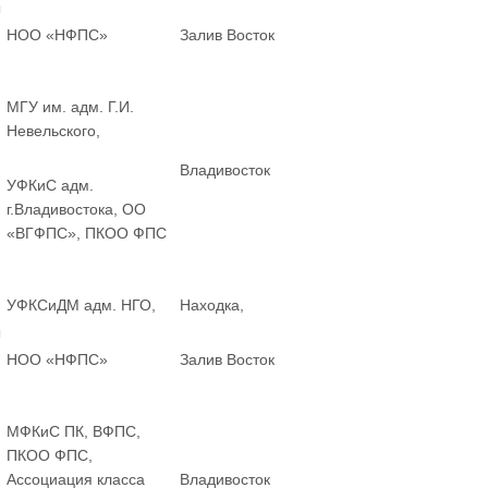
ы
НОО «НФПС»
Залив Восток
МГУ им. адм. Г.И.
Невельского,
Владивосток
УФКиС адм.
г.Владивостока, ОО
«ВГФПС», ПКОО ФПС
УФКСиДМ адм. НГО,
Находка,
ы
НОО «НФПС»
Залив Восток
МФКиС ПК, ВФПС,
ПКОО ФПС,
Ассоциация класса
Владивосток