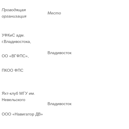
Проводящая
Место
организация
УФКиС адм.
г.Владивостока,
Владивосток
ОО «ВГФПС»,
ПКОО ФПС
Яхт-клуб МГУ им.
Невельского
Владивосток
ООО «Навигатор ДВ»