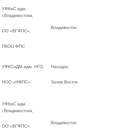
УФКиС адм.
г.Владивостока,
Владивосток
ОО «ВГФПС»,
ПКОО ФПС
УФКСиДМ адм. НГО,
Находка,
ы
НОО «НФПС»
Залив Восток
УФКиС адм.
г.Владивостока,
Владивосток
ОО «ВГФПС»,