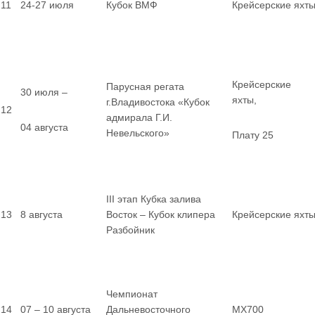
11
24-27 июля
Кубок ВМФ
Крейсерские яхт
Крейсерские
Парусная регата
30 июля –
яхты,
г.Владивостока «Кубок
12
адмирала Г.И.
04 августа
Невельского»
Плату 25
III этап Кубка залива
13
8 августа
Восток – Кубок клипера
Крейсерские яхт
Разбойник
Чемпионат
14
07 – 10 августа
Дальневосточного
MX700