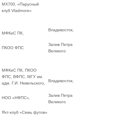
MX700, «Парусный
клуб Vladmore»
Владивосток,
МФКиС ПК,
ы
Залив Петра
ПКОО ФПС
Великого
МФКиС ПК, ПКОО
ФПС, ВФПС, МГУ им.
Владивосток,
адм. Г.И. Невельского,
Залив Петра
НОО «НФПС»,
Великого
Яхт-клуб «Семь футов»