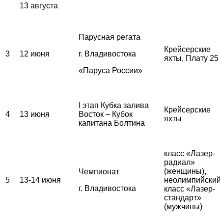
13 августа
Парусная регата
Крейсерские
3
12 июня
г. Владивостока
яхты, Плату 25
«Паруса России»
I этап Кубка залива
Крейсерские
4
13 июня
Восток – Кубок
яхты
капитана Болтина
класс «Лазер-
радиал»
(женщины),
Чемпионат
5
13-14 июня
неолимпийски
г. Владивостока
класс «Лазер-
стандарт»
(мужчины)