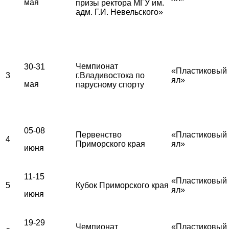
мая
призы ректора МГУ им.
адм. Г.И. Невельского»
Чемпионат
30-31
«Пластиковый
3
г.Владивостока по
ял»
мая
парусному спорту
05-08
Первенство
«Пластиковый
4
Приморского края
ял»
июня
11-15
«Пластиковый
5
Кубок Приморского края
ял»
июня
19-29
Чемпионат
«Пластиковый