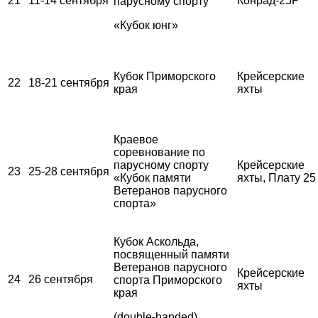
21
11-14 сентября
Конрад-25Р
парусному спорту
«Кубок юнг»
Кубок Приморского
Крейсерские
22
18-21 сентября
края
яхты
Краевое
соревнование по
парусному спорту
Крейсерские
23
25-28 сентября
«Кубок памяти
яхты, Плату 25
Ветеранов парусного
спорта»
Кубок Аскольда,
посвященный памяти
Ветеранов парусного
Крейсерские
24
26 сентября
спорта Приморского
яхты
края
(double-handed)