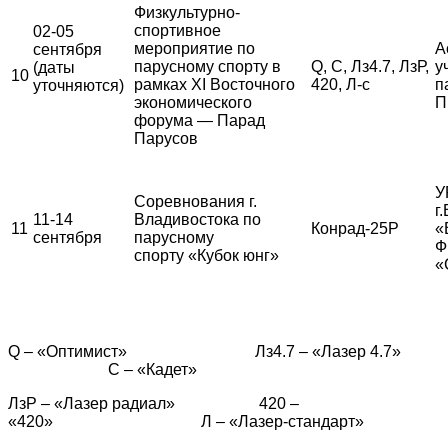
Физкультурно-
спортивное
02-05
мероприятие по
А
сентября
парусному спорту в
Q, С, Лз4.7, ЛзР,
у
(даты
10
рамках XI Восточного
420, Л-с
п
уточняются)
экономического
П
форума — Парад
Парусов
У
Соревнования г.
г
11-14
Владивостока по
11
Конрад-25Р
«
сентября
парусному
Ф
спорту «Кубок юнг»
«
Q – «Оптимист» Лз4.7 – «Лазер 4.7»
С – «Кадет»
ЛзР – «Лазер радиал» 420 –
«420» Л – «Лазер-стандарт»