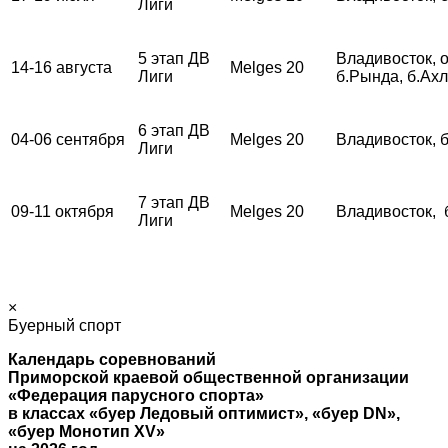
Лиги
5 этап ДВ
Владивосток, о
14-16 августа
Melges 20
Лиги
б.Рында, б.Ах
6 этап ДВ
04-06 сентября
Melges 20
Владивосток, 
Лиги
7 этап ДВ
09-11 октября
Melges 20
Владивосток, 
Лиги
×
Буерный спорт
Календарь соревнований
Приморской краевой общественной организации
«Федерация парусного спорта»
в классах «буер Ледовый оптимист», «буер
DN
»,
«буер Монотип
XV
»