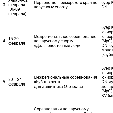
января-02
Первенство Приморского края по
буер I
3
февраля
парусному спорту
DN
(06-09
февраля)
буер 
юниор
Межрегиональное соревнование
юниор
15-20
4
по парусному спорту
(МрС)
февраля
«Дальневосточный лёд»
DN, б
Монот
(клуб
буер 
юниор
Межрегиональные соревнования
юниор
20 – 24
5
«Кубок в честь
DN му
февраля
Дня Защитника Отечества
женщ
(МрС)
XV (к
Соревнования по парусному