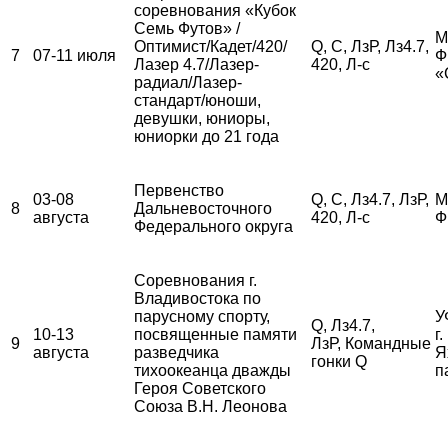
соревнования «Кубок
Семь Футов» /
М
Оптимист/Кадет/420/
Q, С, ЛзР, Лз4.7,
7
07-11 июля
Ф
Лазер 4.7/Лазер-
420, Л-с
«
радиал/Лазер-
стандарт/юноши,
девушки, юниоры,
юниорки до 21 года
Первенство
03-08
Q, С, Лз4.7, ЛзР,
М
8
Дальневосточного
августа
420, Л-с
Ф
Федерального округа
Соревнования г.
Владивостока по
парусному спорту,
У
Q, Лз4.7,
10-13
посвященные памяти
г
9
ЛзР, Командные
августа
разведчика
Я
гонки Q
тихоокеанца дважды
п
Героя Советского
Союза В.Н. Леонова