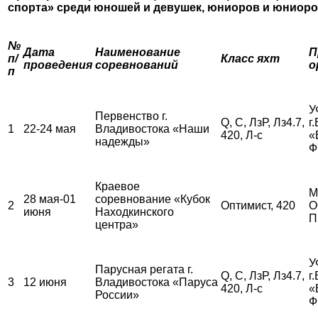
спорта»
среди юношей и девушек, юниоров и юниор
№
Дата
Наименование
П
п/
Класс яхт
проведения
соревнований
о
п
У
Первенство г.
Q, С, ЛзР, Лз4.7,
г
1
22-24 мая
Владивостока «Наши
420, Л-с
«
надежды»
Ф
Краевое
М
28 мая-01
соревнование «Кубок
2
Оптимист, 420
О
июня
Находкинского
П
центра»
У
Парусная регата г.
Q, С, ЛзР, Лз4.7,
г
3
12 июня
Владивостока «Паруса
420, Л-с
«
России»
Ф