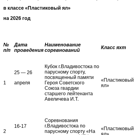
в классе «Пластиковый ял»
на 2026 год
№
Дата
Наименование
Класс яхт
п/п
проведения
соревнований
Кубок г.Владивостока по
парусному спорту,
25 — 26
посвященный памяти
«Пластиковый
1
апреля
Героя Советского
ял»
Союза гвардии
старшего лейтенанта
Авеличева И.Т.
Соревнования
г.Владивостока по
16-17
«Пластиковый
2
парусному спорту «На
ял»