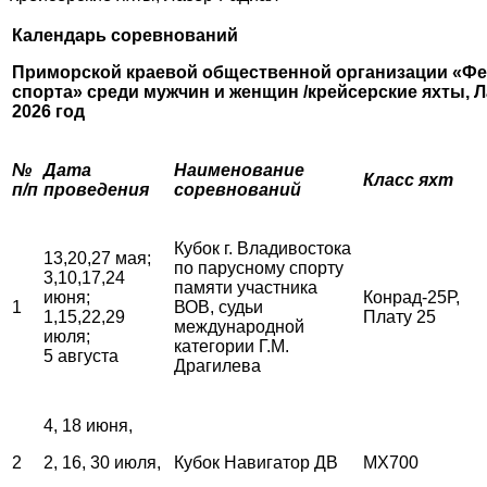
Календарь соревнований
Приморской краевой общественной организации «Фе
спорта»
среди мужчин и женщин /крейсерские яхты, Л
2026 год
№
Дата
Наименование
Класс яхт
п/п
проведения
соревнований
Кубок г. Владивостока
13,20,27 мая;
по парусному спорту
3,10,17,24
памяти участника
июня;
Конрад-25Р,
1
ВОВ, судьи
1,15,22,29
Плату 25
международной
июля;
категории Г.М.
5 августа
Драгилева
4, 18 июня,
2
2, 16, 30 июля,
Кубок Навигатор ДВ
MX700