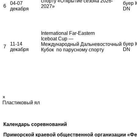
спорту «Открытие сезона 2026-
04-07
буер I
6
2027»
декабря
DN
International Far-Eastern
Iceboat Cup —
11-14
буер I
Международный Дальневосточный
7
декабря
DN
Кубок по парусному спорту
×
Пластиковый ял
Календарь соревнований
Приморской краевой общественной организации «Фе