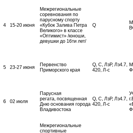
Межрегиональные
соревнования по
парусному спорту
М
4
15-20 июня
«Кубок Залива Петра
Q
В
Великого» в классе
«Оптимист» /юноши,
девушки до 16ти лет/
Первенство
Q, С, ЛзР, Лз4.7,
М
5
23-27 июня
Приморского края
420, Л-с
Ф
Парусная
У
регата, посвященная
Q, С, ЛзР, Лз4.7,
г
6
02 июля
Дню основания города
420, Л-с
«
Владивостока
Ф
Межрегиональные
спортивные