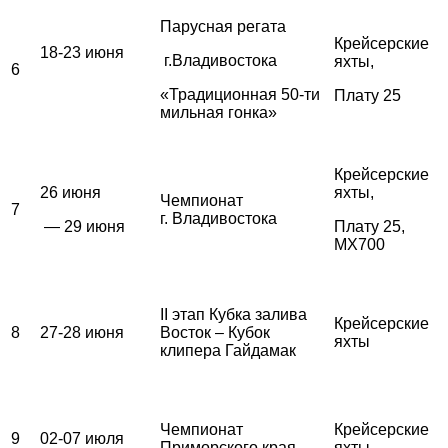
Парусная регата
Крейсерские
18-23 июня
г.Владивостока
яхты,
6
«Традиционная 50-ти
Плату 25
мильная гонка»
Крейсерские
26 июня
яхты,
Чемпионат
7
г. Владивостока
— 29 июня
Плату 25,
MX700
II этап Кубка залива
Крейсерские
8
27-28 июня
Восток – Кубок
яхты
клипера Гайдамак
Чемпионат
Крейсерские
9
02-07 июля
Приморского края
яхты