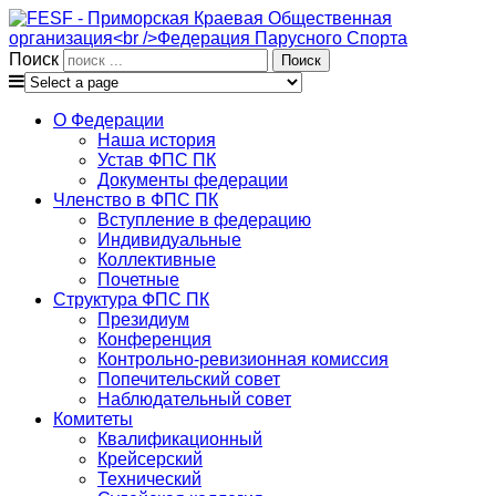
Поиск
О Федерации
Наша история
Устав ФПС ПК
Документы федерации
Членство в ФПС ПК
Вступление в федерацию
Индивидуальные
Коллективные
Почетные
Структура ФПС ПК
Президиум
Конференция
Контрольно-ревизионная комиссия
Попечительский совет
Наблюдательный совет
Комитеты
Квалификационный
Крейсерский
Технический