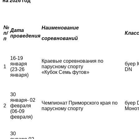
на 2026 год
№
Наименование
Дата
п/
Клас
проведения
соревнований
п
16-19
Краевые соревнования по
января
буер I
1
парусному спорту
(23-26
DN
«Кубок Семь футов»
января)
30
января- 02
Чемпионат Приморского края по
буер 
2
февраля
парусному спорту
Монот
(06-09
февраля)
30