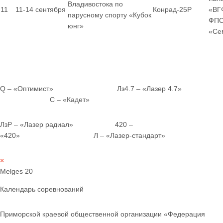
Владивостока по
11
11-14 сентября
Конрад-25Р
«ВГ
парусному спорту «Кубок
ФПС
юнг»
«Се
Q – «Оптимист» Лз4.7 – «Лазер 4.7»
С – «Кадет»
ЛзР – «Лазер радиал» 420 –
«420» Л – «Лазер-стандарт»
×
Melges 20
Календарь соревнований
Приморской краевой общественной организации «Федерация