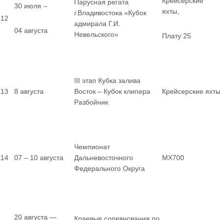
Крейсерские
Парусная регата
30 июля –
яхты,
г.Владивостока «Кубок
12
адмирала Г.И.
04 августа
Невельского»
Плату 25
III этап Кубка залива
13
8 августа
Восток – Кубок клипера
Крейсерские яхт
Разбойник
Чемпионат
14
07 – 10 августа
Дальневосточного
MX700
Федерального Округа
20 августа —
Краевые соревнования по