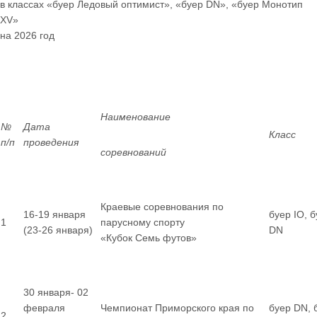
в классах «буер Ледовый оптимист», «буер
DN
», «буер Монотип
XV
»
на 2026 год
Наименование
№
Дата
Класс
п/п
проведения
соревнований
Краевые соревнования по
16-19 января
буер IO, 
1
парусному спорту
(23-26 января)
DN
«Кубок Семь футов»
30 января- 02
февраля
Чемпионат Приморского края по
буер DN, 
2