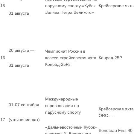
15
парусному спорту «Кубок
Крейсерские яхт
Залива Петра Великого»
31 августа
20 августа —
Чемпионат России в
16
классе «крейсерская яхта
Конрад-25Р
Конрад-25Р»
31 августа
Международные
01-07 сентября
соревнования по
Крейсерская яхта
парусному спорту
ORC —
17
(уточнение дат)
«Дальневосточный Кубок»
Beneteau First 40
в рамках XI Восточного