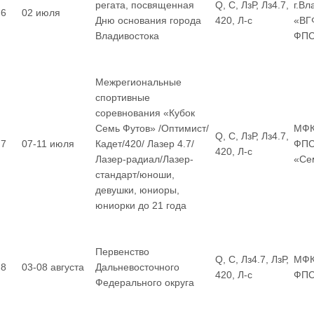
регата, посвященная
Q, С, ЛзР, Лз4.7,
г.Вл
6
02 июля
Дню основания города
420, Л-с
«ВГ
Владивостока
ФП
Межрегиональные
спортивные
соревнования «Кубок
Семь Футов» /Оптимист/
МФК
Q, С, ЛзР, Лз4.7,
7
07-11 июля
Кадет/420/ Лазер 4.7/
ФПС
420, Л-с
Лазер-радиал/Лазер-
«Се
стандарт/юноши,
девушки, юниоры,
юниорки до 21 года
Первенство
Q, С, Лз4.7, ЛзР,
МФК
8
03-08 августа
Дальневосточного
420, Л-с
ФП
Федерального округа