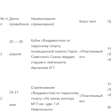
№ п/
Дата
Наименование
Класс яхт
П
п
проведения
соревнований
Кубок г.Владивостока по
25 — 26
парусному спорту,
У
посвященный памяти Героя
«Пластиковый
1
апреля
г
Советского Союза гвардии
ял»
«
старшего лейтенанта
Авеличева И.Т.
У
Соревнования
г
16-17
г.Владивостока по парусному
«
«Пластиковый
2
спорту «На призы ректора
ял»
МГУ им. адм. Г.И.
мая
МГ
Невельского»