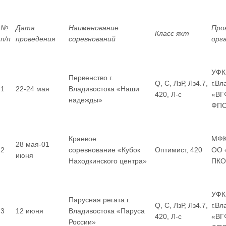
№
Дата
Наименование
Про
Класс яхт
п/п
проведения
соревнований
орг
УФК
Первенство г.
Q, С, ЛзР, Лз4.7,
г.Вл
1
22-24 мая
Владивостока «Наши
420, Л-с
«ВГ
надежды»
ФП
Краевое
МФК
28 мая-01
2
соревнование «Кубок
Оптимист, 420
ОО 
июня
Находкинского центра»
ПКО
УФК
Парусная регата г.
Q, С, ЛзР, Лз4.7,
г.В
3
12 июня
Владивостока «Паруса
420, Л-с
«ВГ
России»