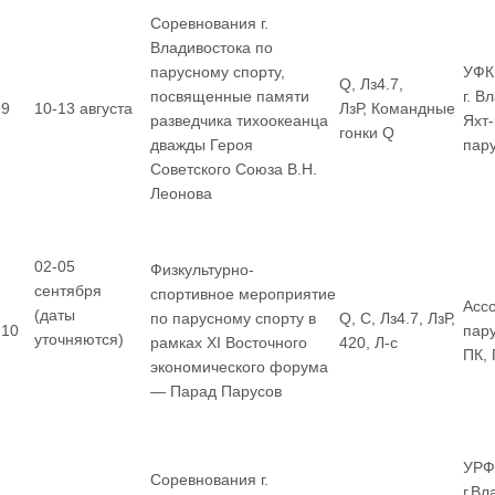
Соревнования г.
Владивостока по
парусному спорту,
УФК
Q, Лз4.7,
посвященные памяти
г. В
9
10-13 августа
ЛзР, Командные
разведчика тихоокеанца
Яхт
гонки Q
дважды Героя
пар
Советского Союза В.Н.
Леонова
02-05
Физкультурно-
сентября
спортивное мероприятие
Асс
(даты
по парусному спорту в
Q, С, Лз4.7, ЛзР,
10
пар
уточняются)
рамках XI Восточного
420, Л-с
ПК,
экономического форума
— Парад Парусов
УРФ
Соревнования г.
г.Вл