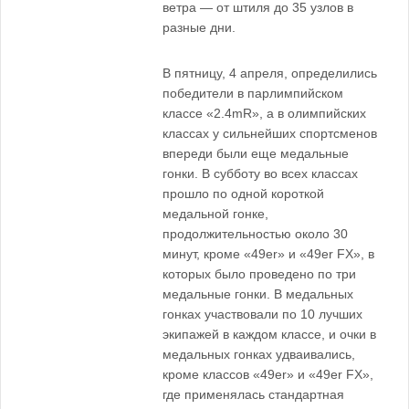
ветра — от штиля до 35 узлов в
разные дни.
В пятницу, 4 апреля, определились
победители в парлимпийском
классе «2.4mR», а в олимпийских
классах у сильнейших спортсменов
впереди были еще медальные
гонки. В субботу во всех классах
прошло по одной короткой
медальной гонке,
продолжительностью около 30
минут, кроме «49er» и «49er FX», в
которых было проведено по три
медальные гонки. В медальных
гонках участвовали по 10 лучших
экипажей в каждом классе, и очки в
медальных гонках удваивались,
кроме классов «49er» и «49er FX»,
где применялась стандартная