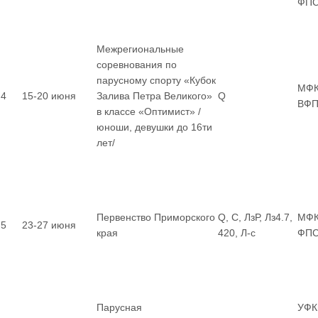
ФП
Межрегиональные
соревнования по
парусному спорту «Кубок
МФК
4
15-20 июня
Залива Петра Великого»
Q
ВФП
в классе «Оптимист» /
юноши, девушки до 16ти
лет/
Первенство Приморского
Q, С, ЛзР, Лз4.7,
МФК
5
23-27 июня
края
420, Л-с
ФП
Парусная
УФК