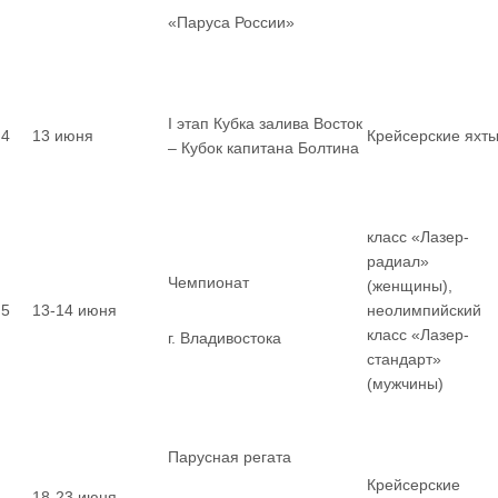
«Паруса России»
I этап Кубка залива Восток
4
13 июня
Крейсерские яхт
– Кубок капитана Болтина
класс «Лазер-
радиал»
Чемпионат
(женщины),
5
13-14 июня
неолимпийский
класс «Лазер-
г. Владивостока
стандарт»
(мужчины)
Парусная регата
Крейсерские
18-23 июня