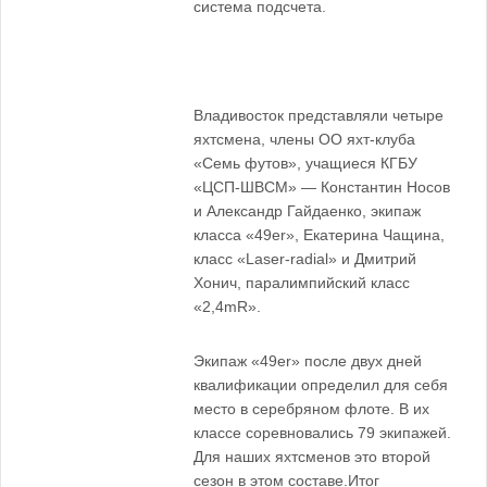
система подсчета.
Владивосток представляли четыре
яхтсмена, члены ОО яхт-клуба
«Семь футов», учащиеся КГБУ
«ЦСП-ШВСМ» — Константин Носов
и Александр Гайдаенко, экипаж
класса «49er», Екатерина Чащина,
класс «Laser-radial» и Дмитрий
Хонич, паралимпийский класс
«2,4mR».
Экипаж «49er» после двух дней
квалификации определил для себя
место в серебряном флоте. В их
классе соревновались 79 экипажей.
Для наших яхтсменов это второй
сезон в этом составе.Итог