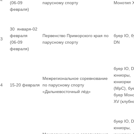
(06-09
парусному спорту
Монотип 
февраля)
30 января-02
февраля
Первенство Приморского края по
буер IO, 
3
(06-09
парусному спорту
DN
февраля)
буер IO, 
юниоры,
Межрегиональное соревнование
юниорки
4
15-20 февраля
по парусному спорту
(МрС), бу
«Дальневосточный лёд»
буер Мон
XV (клубн
буер IO, 
юниоры,