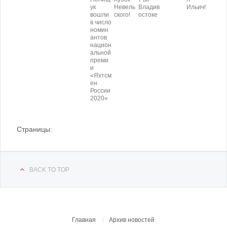
ук
Невель
Владив
Ильич!
вошли
ского!
остоке
в число
номин
антов
национ
альной
преми
и
«Яхтсм
ен
России
2020»
Страницы:
BACK TO TOP
Главная
Архив новостей