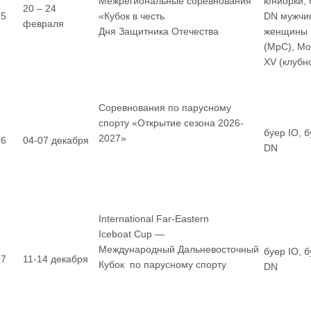
Межрегиональные соревнования
юниорки, 
20 – 24
5
«Кубок в честь
DN мужчи
февраля
Дня Защитника Отечества
женщины
(МрС), М
XV (клубн
Соревнования по парусному
спорту «Открытие сезона 2026-
буер IO, 
2027»
6
04-07 декабря
DN
International Far-Eastern
Iceboat Cup —
Международный Дальневосточный
буер IO, 
7
11-14 декабря
Кубок по парусному спорту
DN