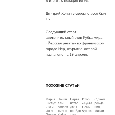
В итоге 70 позиция из 96.
Дмитрий Хонич в своем классе был
16.
Следующий старт —
заключительный этап Кубка мира
«Йерская регата» во французском
городе Йер, открытие которой
назначено на 19 апреля.
ПОХОЖИЕ СТАТЬИ
Мария
Начин
Перве
Итоги
С днем
Кислух
аем
нство
«Кубка
рожде
ина и
заявля
ДФО
Семь
ния,
Илья
ться на
пройде
Футов»
Михаи
Полищ
Кубок
т во
л