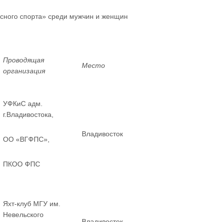
сного спорта»
среди мужчин и женщин
Проводящая
Место
организация
УФКиС адм.
г.Владивостока,
Владивосток
ОО «ВГФПС»,
ПКОО ФПС
Яхт-клуб МГУ им.
Невельского
Владивосток