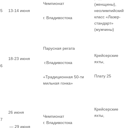
Чемпионат
(женщины),
5
13-14 июня
неолимпийский
класс «Лазер-
г. Владивостока
стандарт»
(мужчины)
Парусная регата
Крейсерские
18-23 июня
яхты,
г.Владивостока
6
Плату 25
«Традиционная 50-ти
мильная гонка»
Крейсерские
26 июня
яхты,
Чемпионат
7
г. Владивостока
— 29 июня