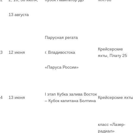
13 августа
Парусная регата
Крейсерские
3
12 июня
г. Владивостока
яхты, Плату 25
«Паруса России»
I этап Кубка залива Восток
4
13 июня
Крейсерские яхт
– Кубок капитана Болтина
класс «Лазер-
радиал»