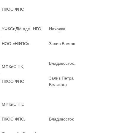
ПКОО ФПС
УФКСиДМ адм. НГО,
Находка,
ы
НОО «НФПС»
Залив Восток
Владивосток,
МФКиС ПК,
ы
Залив Петра
ПКОО ФПС
Великого
МФКиС ПК,
ПКОО ФПС,
Владивосток
ы