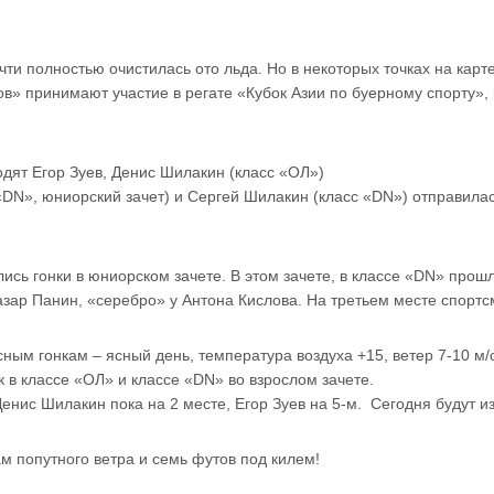
чти полностью очистилась ото льда. Но в некоторых точках на кар
в» принимают участие в регате «Кубок Азии по буерному спорту», 
одят Егор Зуев, Денис Шилакин (класс «ОЛ»)
 «DN», юниорский зачет) и Сергей Шилакин (класс «DN») отправил
сь гонки в юниорском зачете. В этом зачете, в классе «DN» прошло
зар Панин, «серебро» у Антона Кислова. На третьем месте спортс
ным гонкам – ясный день, температура воздуха +15, ветер 7-10 м/
 в классе «ОЛ» и классе «DN» во взрослом зачете.
нис Шилакин пока на 2 месте, Егор Зуев на 5-м. Сегодня будут и
 попутного ветра и семь футов под килем!