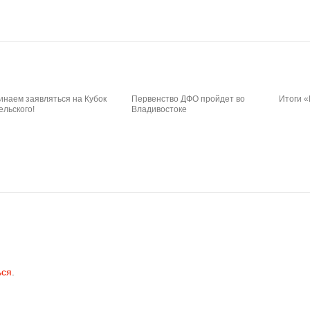
инаем заявляться на Кубок
Первенство ДФО пройдет во
Итоги «
ельского!
Владивостоке
ься
.