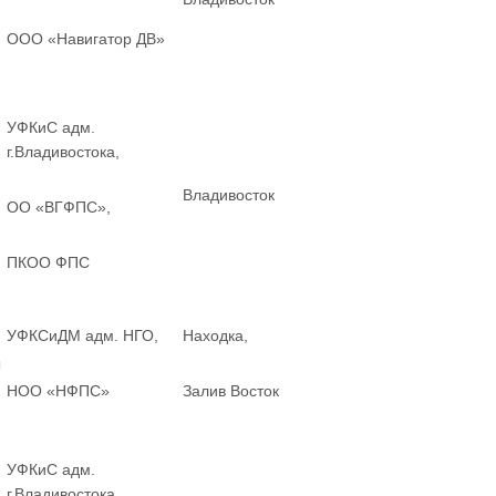
ООО «Навигатор ДВ»
УФКиС адм.
г.Владивостока,
Владивосток
ОО «ВГФПС»,
ПКОО ФПС
УФКСиДМ адм. НГО,
Находка,
ы
НОО «НФПС»
Залив Восток
УФКиС адм.
г.Владивостока,