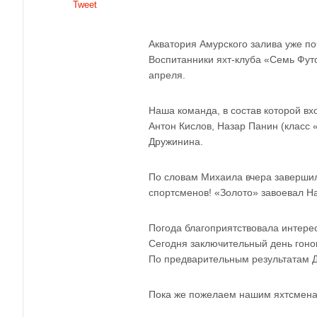
Tweet
Акватория Амурского залива уже по
Воспитанники яхт-клуба «Семь Футо
апреля.
Наша команда, в состав которой вх
Антон Кислов, Назар Панин (класс
Дружинина.
По словам Михаила вчера завершили
спортсменов! «Золото» завоевал На
Погода благоприятствовала интерес
Сегодня заключительный день гонок
По предварительным результатам Де
Пока же пожелаем нашим яхтсменам