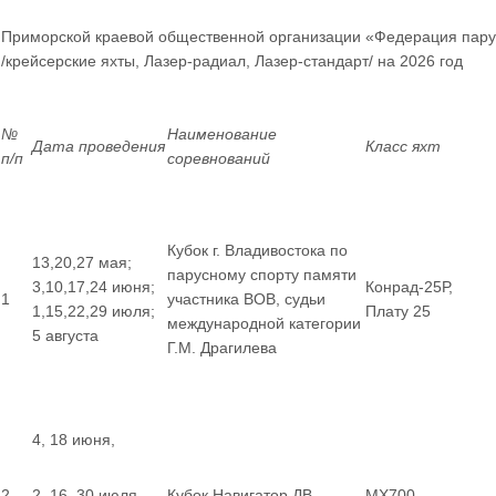
Приморской краевой общественной организации «Федерация пару
/крейсерские яхты, Лазер-радиал, Лазер-стандарт/ на 2026 год
№
Наименование
Дата проведения
Класс яхт
п/п
соревнований
Кубок г. Владивостока по
13,20,27 мая;
парусному спорту памяти
3,10,17,24 июня;
Конрад-25Р,
1
участника ВОВ, судьи
1,15,22,29 июля;
Плату 25
международной категории
5 августа
Г.М. Драгилева
4, 18 июня,
2
2, 16, 30 июля,
Кубок Навигатор ДВ
MX700