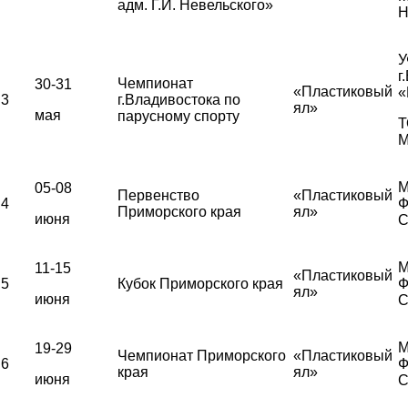
адм. Г.И. Невельского»
Н
У
г
Чемпионат
30-31
«Пластиковый
«
3
г.Владивостока по
ял»
мая
парусному спорту
Т
М
М
05-08
Первенство
«Пластиковый
4
Ф
Приморского края
ял»
июня
С
М
11-15
«Пластиковый
5
Кубок Приморского края
Ф
ял»
июня
С
М
19-29
Чемпионат Приморского
«Пластиковый
6
Ф
края
ял»
июня
С