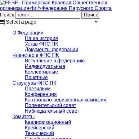
Поиск
О Федерации
Наша история
Устав ФПС ПК
Документы федерации
Членство в ФПС ПК
Вступление в федерацию
Индивидуальные
Коллективные
Почетные
Структура ФПС ПК
Президиум
Конференция
Контрольно-ревизионная комиссия
Попечительский совет
Наблюдательный совет
Комитеты
Квалификационный
Крейсерский
Технический
Судейская коллегия