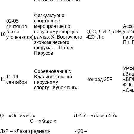
Физкультурно-
спортивное
02-05
мероприятие по
Ассо
сентября
парусному спорту в
Q, С, Лз4.7, ЛзР,
учеб
(даты
10
рамках XI Восточного
420, Л-с
пару
уточняются)
экономического
ПК,
форума — Парад
Парусов
УРФК
Соревнования г.
г.Вл
11-14
Владивостока по
11
Конрад-25Р
«ВГ
сентября
парусному
ФПС,
спорту «Кубок юнг»
«Сем
Q – «Оптимист» Лз4.7 – «Лазер 4.7»
С – «Кадет»
ЛзР – «Лазер радиал» 420 –