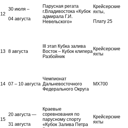
Парусная регата
Крейсерские
30 июля –
г.Владивостока «Кубок
яхты,
12
адмирала Г.И.
04 августа
Плату 25
Невельского»
III этап Кубка залива
Крейсерские
13
8 августа
Восток – Кубок клипера
яхты
Разбойник
Чемпионат
14
07 – 10 августа
Дальневосточного
MX700
Федерального Округа
Краевые
соревнования по
20 августа —
Крейсерские
15
парусному спорту
яхты
31 августа
«Кубок Залива Петра