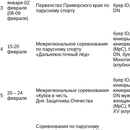
января-02
Первенство Приморского края по
буер IO
3
февраля
парусному спорту
DN
(06-09
февраля)
буер IO
юниоры
Межрегиональное соревнование
юниорк
15-20
4
по парусному спорту
(МрС), 
февраля
«Дальневосточный лёд»
DN, бу
Моноти
(клубно
буер IO
юниоры
Межрегиональные соревнования
юниорки
20 – 24
5
«Кубок в честь
DN муж
февраля
Дня Защитника Отечества
женщи
(МрС),
XV (клу
Соревнования по парусному