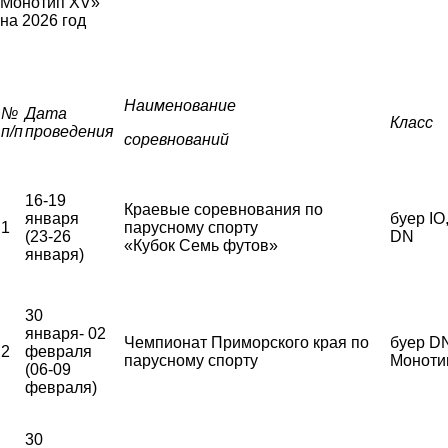
Монотип
XV
»
на 2026 год
Наименование
№
Дата
Класс
п/п
проведения
соревнований
16-19
Краевые соревнования по
января
буер IO
1
парусному спорту
(23-26
DN
«Кубок Семь футов»
января)
30
января- 02
Чемпионат Приморского края по
буер DN
2
февраля
парусному спорту
Моноти
(06-09
февраля)
30