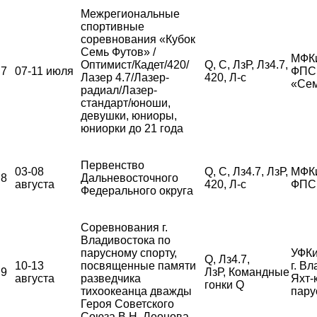
Межрегиональные
спортивные
соревнования «Кубок
Семь Футов» /
МФК
Оптимист/Кадет/420/
Q, С, ЛзР, Лз4.7,
7
07-11 июля
ФПС,
Лазер 4.7/Лазер-
420, Л-с
«Сем
радиал/Лазер-
стандарт/юноши,
девушки, юниоры,
юниорки до 21 года
Первенство
03-08
Q, С, Лз4.7, ЛзР,
МФК
8
Дальневосточного
августа
420, Л-с
ФПС
Федерального округа
Соревнования г.
Владивостока по
парусному спорту,
УФКи
Q, Лз4.7,
10-13
посвященные памяти
г. В
9
ЛзР, Командные
августа
разведчика
Яхт-
гонки Q
тихоокеанца дважды
пару
Героя Советского
Союза В.Н. Леонова