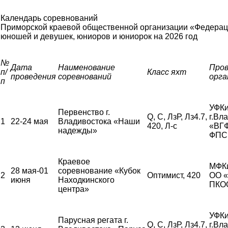
Календарь соревнований
Приморской краевой общественной организации «Федерац
юношей и девушек, юниоров и юниорок
на 2026 год
№
Дата
Наименование
Про
п/
Класс яхт
проведения
соревнований
орга
п
УФКи
Первенство г.
Q, С, ЛзР, Лз4.7,
г.Вл
1
22-24 мая
Владивостока «Наши
420, Л-с
«ВГ
надежды»
ФПС
Краевое
МФК
28 мая-01
соревнование «Кубок
2
Оптимист, 420
ОО 
июня
Находкинского
ПКО
центра»
УФКи
Парусная регата г.
Q, С, ЛзР, Лз4.7,
г.Вл