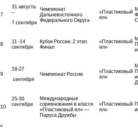
31 августа
Чемпионат
М
«Пластиковый
–
7
Дальневосточного
Ф
ял»
Федерального Округа
С
7 сентября
М
11 -14
Кубок России. 2 этап.
«Пластиковый
8
П
сентября
Финал
ял»
и
М
18-27
«Пластиковый
П
9
Чемпионат России
ял»
и
сентября
Д
Международные
25-30
соревнования в классе
«Пластиковый
П
сентября
10
«Пластиковый ял» —
ял»
и
Паруса Дружбы
×