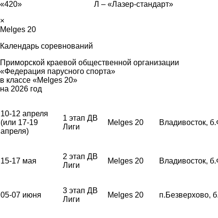
«420» Л – «Лазер-стандарт»
×
Melges 20
Календарь соревнований
Приморской краевой общественной организации
«Федерация парусного спорта»
в классе «Melges 20»
на 2026 год
10-12 апреля
1 этап ДВ
(или 17-19
Melges 20
Владивосток, б
Лиги
апреля)
2 этап ДВ
15-17 мая
Melges 20
Владивосток, б
Лиги
3 этап ДВ
05-07 июня
Melges 20
п.Безверхово, 
Лиги