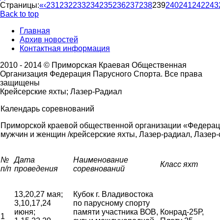
Страницы:
«
‹
231
232
233
234
235
236
237
238
239
240
241
242
243
Back to top
Главная
Архив новостей
Контактная информация
2010 - 2014 © Приморская Краевая Общественная
Организация Федерация Парусного Спорта. Все права
защищены
Крейсерские яхты; Лазер-Радиал
Календарь соревнований
Приморской краевой общественной организации «Федерац
мужчин и женщин /крейсерские яхты, Лазер-радиал, Лазер-с
№
Дата
Наименование
Класс яхт
п/п
проведения
соревнований
13,20,27 мая;
Кубок г. Владивостока
3,10,17,24
по парусному спорту
июня;
памяти участника ВОВ,
Конрад-25Р,
1