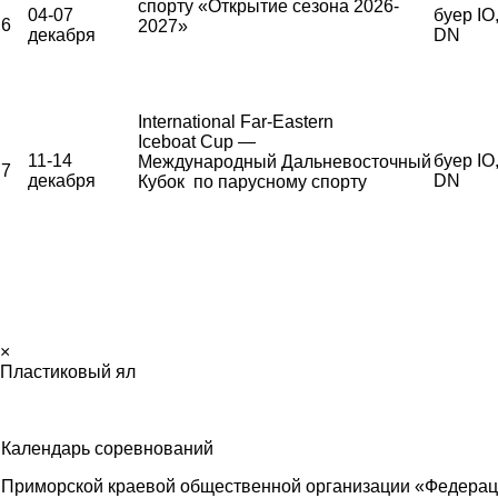
спорту «Открытие сезона 2026-
04-07
буер IO
6
2027»
декабря
DN
International Far-Eastern
Iceboat Cup —
11-14
буер IO
Международный Дальневосточный
7
декабря
DN
Кубок по парусному спорту
×
Пластиковый ял
Календарь соревнований
Приморской краевой общественной организации «Федерац