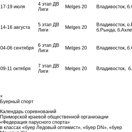
4 этап ДВ
17-19 июля
Melges 20
Владивосток, б
Лиги
5 этап ДВ
Владивосток, о.
14-16 августа
Melges 20
Лиги
б.Рында, б.Ахл
6 этап ДВ
04-06 сентября
Melges 20
Владивосток, б
Лиги
7 этап ДВ
09-11 октября
Melges 20
Владивосток, б
Лиги
×
Буерный спорт
Календарь соревнований
Приморской краевой общественной организации
«Федерация парусного спорта»
в классах «буер Ледовый оптимист», «буер
DN
», «буер