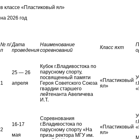
в классе «Пластиковый ял»
на 2026 год
№ п/
Дата
Наименование
П
Класс яхт
п
проведения
соревнований
о
Кубок г.Владивостока по
парусному спорту,
25 — 26
посвященный памяти
У
«Пластиковый
1
апреля
Героя Советского Союза
г
ял»
гвардии старшего
«
лейтенанта Авеличева
И.Т.
У
Соревнования
г
г.Владивостока по
16-17
«Пластиковый
«
2
парусному спорту «На
ял»
мая
призы ректора МГУ им.
М