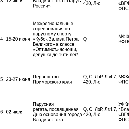
3
12 июня
Владивостока «Паруса
420, Л-с
«ВГ
России»
ФПС
Межрегиональные
соревнования по
парусному спорту
МФК
4
15-20 июня
«Кубок Залива Петра
Q
ВФП
Великого» в классе
«Оптимист» /юноши,
девушки до 16ти лет/
Первенство
Q, С, ЛзР, Лз4.7,
МФК
5
23-27 июня
Приморского края
420, Л-с
ФПС
Парусная
УФКи
регата, посвященная
Q, С, ЛзР, Лз4.7,
г.Вл
6
02 июля
Дню основания города
420, Л-с
«ВГ
Владивостока
ФПС