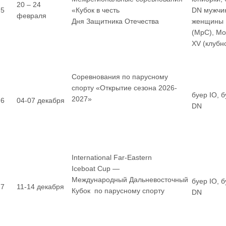
20 – 24
5
«Кубок в честь
DN мужчи
февраля
Дня Защитника Отечества
женщины
(МрС), М
XV (клубн
Соревнования по парусному
спорту «Открытие сезона 2026-
буер IO, 
2027»
6
04-07 декабря
DN
International Far-Eastern
Iceboat Cup —
Международный Дальневосточный
буер IO, 
7
11-14 декабря
Кубок по парусному спорту
DN