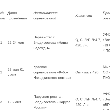
№
Дата
Наименование
Про
Класс яхт
п/п
проведения
соревнований
орг
УФК
Первенство г.
Q, С, ЛзР, Лз4.7,
г.Вл
1
22-24 мая
Владивостока «Наши
420, Л-с
«ВГ
надежды»
ФП
Краевое
МФК
28 мая-01
2
соревнование «Кубок
Оптимист, 420
ОО 
июня
Находкинского центра»
ПКО
УФК
Парусная регата г.
Q, С, ЛзР, Лз4.7,
г.В
3
12 июня
Владивостока «Паруса
420, Л-с
«ВГ
России»