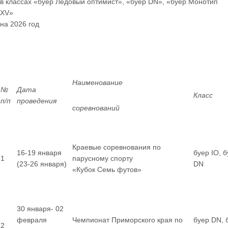
в классах «буер Ледовый оптимист», «буер
DN
», «буер Монотип
XV
»
на 2026 год
Наименование
№
Дата
Класс
п/п
проведения
соревнований
Краевые соревнования по
16-19 января
буер IO, 
1
парусному спорту
(23-26 января)
DN
«Кубок Семь футов»
30 января- 02
февраля
Чемпионат Приморского края по
буер DN, 
2