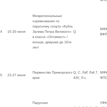
ФП
Межрегиональные
соревнования по
парусному спорту «Кубок
МФК
4
15-20 июня
Залива Петра Великого»
Q
ВФП
в классе «Оптимист» /
юноши, девушки до 16ти
лет/
Первенство Приморского
Q, С, ЛзР, Лз4.7,
МФК
5
23-27 июня
края
420, Л-с
ФП
Парусная
УФК