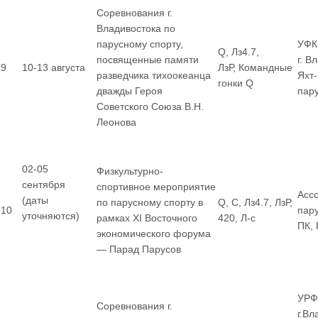
Соревнования г.
Владивостока по
парусному спорту,
УФК
Q, Лз4.7,
посвященные памяти
г. В
9
10-13 августа
ЛзР, Командные
разведчика тихоокеанца
Яхт
гонки Q
дважды Героя
пар
Советского Союза В.Н.
Леонова
02-05
Физкультурно-
сентября
спортивное мероприятие
Асс
(даты
по парусному спорту в
Q, С, Лз4.7, ЛзР,
10
пар
уточняются)
рамках XI Восточного
420, Л-с
ПК,
экономического форума
— Парад Парусов
УРФ
Соревнования г.
г.Вл