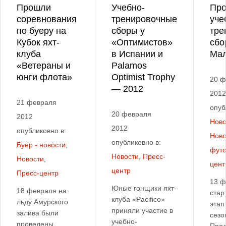
Прошли
Учебно-
Про
соревнования
тренировочные
уче
по буеру на
сборы у
тре
Кубок яхт-
«Оптимистов»
сбо
клуба
в Испании и
Мал
«Ветераны и
Palamos
юнги флота»
Optimist Trophy
20 ф
— 2012
2012
21 февраля
опуб
20 февраля
2012
Ново
2012
опубликовно в:
Ново
опубликовно в:
Буер - новости
,
футо
Новости
,
Пресс-
Новости
,
цент
центр
Пресс-центр
13 ф
Юные гонщики яхт-
18 февраля на
стар
клуба «Pacifico»
льду Амурского
этап
приняли участие в
залива были
сезо
учебно-
проведены