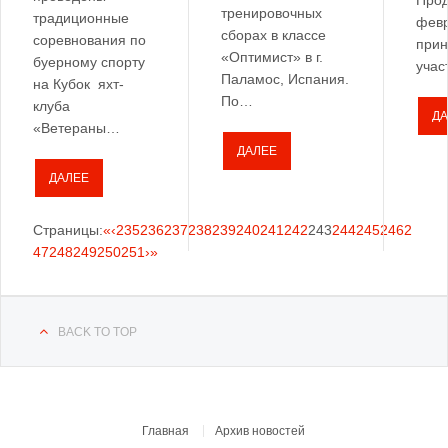
Прод
тренировочных
традиционные
февр
сборах в классе
соревнования по
прин
«Оптимист» в г.
буерному спорту
уча
Паламос, Испания.
на Кубок яхт-
По…
клуба
ДА
«Ветераны…
ДАЛЕЕ
ДАЛЕЕ
Страницы:
«
‹
235
236
237
238
239
240
241
242
243
244
245
246
2
47
248
249
250
251
›
»
BACK TO TOP
Главная
Архив новостей