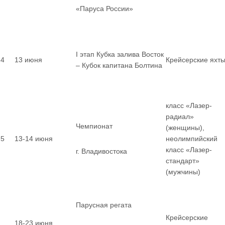
«Паруса России»
I этап Кубка залива Восток
4
13 июня
Крейсерские яхт
– Кубок капитана Болтина
класс «Лазер-
радиал»
Чемпионат
(женщины),
5
13-14 июня
неолимпийский
класс «Лазер-
г. Владивостока
стандарт»
(мужчины)
Парусная регата
Крейсерские
18-23 июня