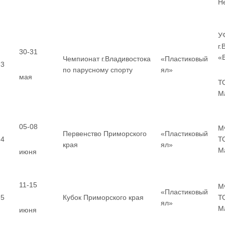
Н
У
г
30-31
«
Чемпионат г.Владивостока
«Пластиковый
3
по парусному спорту
ял»
мая
Т
М
05-08
М
Первенство Приморского
«Пластиковый
4
Т
края
ял»
М
июня
11-15
М
«Пластиковый
5
Кубок Приморского края
Т
ял»
М
июня