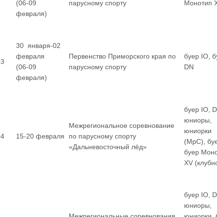
(06-09
парусному спорту
Монотип 
февраля)
30 января-02
февраля
Первенство Приморского края по
буер IO, 
3
(06-09
парусному спорту
DN
февраля)
буер IO, 
юниоры,
Межрегиональное соревнование
юниорки
4
15-20 февраля
по парусному спорту
(МрС), бу
«Дальневосточный лёд»
буер Мон
XV (клубн
буер IO, 
юниоры,
Межрегиональные соревнования
юниорки, 