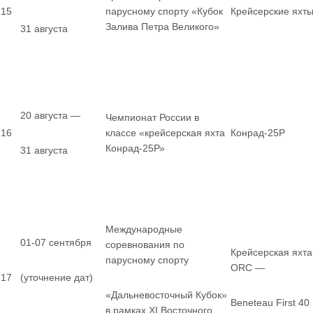
15
парусному спорту «Кубок
Крейсерские яхт
Залива Петра Великого»
31 августа
20 августа —
Чемпионат России в
16
классе «крейсерская яхта
Конрад-25Р
Конрад-25Р»
31 августа
Международные
01-07 сентября
соревнования по
Крейсерская яхта
парусному спорту
ORC —
17
(уточнение дат)
«Дальневосточный Кубок»
Beneteau First 40
в рамках XI Восточного