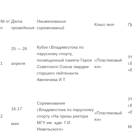
№ п/
Дата
Наименование
Класс яхт
П
п
проведения
соревнований
Кубок г.Владивостока по
25 — 26
парусному спорту,
У
посвященный памяти Героя
«Пластиковый
1
апреля
г
Советского Союза гвардии
ял»
«
старшего лейтенанта
Авеличева И.Т.
У
Соревнования
г
16-17
г.Владивостока по парусному
«
«Пластиковый
2
спорту «На призы ректора
ял»
МГУ им. адм. Г.И.
мая
МГ
Невельского»