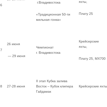
яхты,
г.Владивостока
6
Плату 25
«Традиционная 50-ти
мильная гонка»
Крейсерские
26 июня
яхты,
Чемпионат
7
г. Владивостока
— 29 июня
Плату 25, MX700
II этап Кубка залива
8
27-28 июня
Восток – Кубок клипера
Крейсерские яхт
Гайдамак