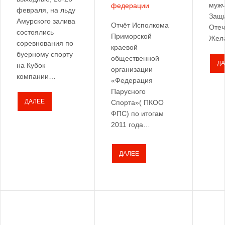
мужч
федерации
февраля, на льду
Защи
Амурского залива
Отчёт Исполкома
Отеч
состоялись
Приморской
Жел
соревнования по
краевой
буерному спорту
общественной
ДА
на Кубок
организации
компании…
«Федерация
Парусного
ДАЛЕЕ
Спорта»( ПКОО
ФПС) по итогам
2011 года…
ДАЛЕЕ