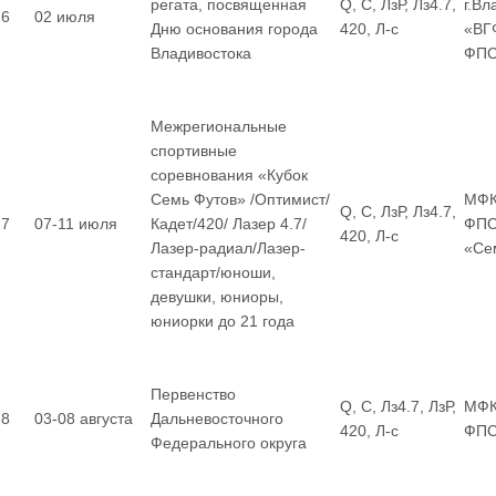
регата, посвященная
Q, С, ЛзР, Лз4.7,
г.Вл
6
02 июля
Дню основания города
420, Л-с
«ВГ
Владивостока
ФП
Межрегиональные
спортивные
соревнования «Кубок
Семь Футов» /Оптимист/
МФК
Q, С, ЛзР, Лз4.7,
7
07-11 июля
Кадет/420/ Лазер 4.7/
ФПС
420, Л-с
Лазер-радиал/Лазер-
«Се
стандарт/юноши,
девушки, юниоры,
юниорки до 21 года
Первенство
Q, С, Лз4.7, ЛзР,
МФК
8
03-08 августа
Дальневосточного
420, Л-с
ФП
Федерального округа