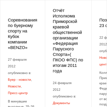
Отчёт
Исполкома
Соревнования
Поз
Приморской
по буерному
23 
краевой
спорту на
общественной
Кубок
организации
22 ф
компании
«Федерация
2012
«BENZO»
Парусного
опуб
Спорта»(
Ново
27 февраля
ПКОО ФПС) по
цент
итогам 2011
2012
года
Колл
опубликовно в:
При
Буер - новости
,
24 февраля
крае
Новости
,
Фед
2012
Пресс-центр
пару
опубликовно в:
от в
В минувшие
Документы
позд
выходные, 25-26