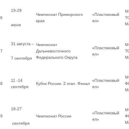
19-29
М
Чемпионат Приморского
«Пластиковый
6
Т
края
ял»
М
июня
31 августа –
Чемпионат
М
«Пластиковый
7
Дальневосточного
Т
ял»
Федерального Округа
М
7 сентября
М
11 -14
«Пластиковый
8
Кубок России. 2 этап. Финал
Ф
сентября
ял»
М
18-27
М
«Пластиковый
9
Чемпионат России
Ф
ял»
М
сентября