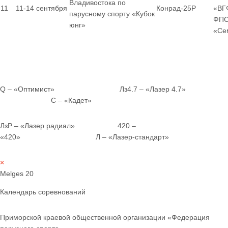
Владивостока по
11
11-14 сентября
Конрад-25Р
«ВГ
парусному спорту «Кубок
ФПС
юнг»
«Се
Q – «Оптимист» Лз4.7 – «Лазер 4.7»
С – «Кадет»
ЛзР – «Лазер радиал» 420 –
«420» Л – «Лазер-стандарт»
×
Melges 20
Календарь соревнований
Приморской краевой общественной организации «Федерация