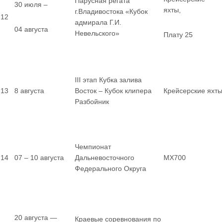
Парусная регата
30 июля –
яхты,
г.Владивостока «Кубок
12
адмирала Г.И.
04 августа
Невельского»
Плату 25
III этап Кубка залива
13
8 августа
Восток – Кубок клипера
Крейсерские яхт
Разбойник
Чемпионат
14
07 – 10 августа
Дальневосточного
MX700
Федерального Округа
20 августа —
Краевые соревнования по