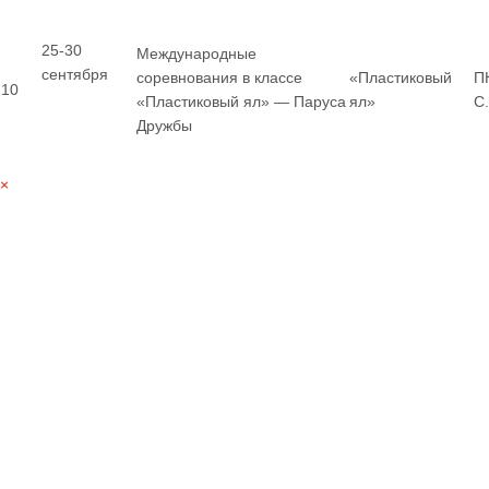
25-30
Международные
сентября
соревнования в классе
«Пластиковый
П
10
«Пластиковый ял» — Паруса
ял»
С
Дружбы
×