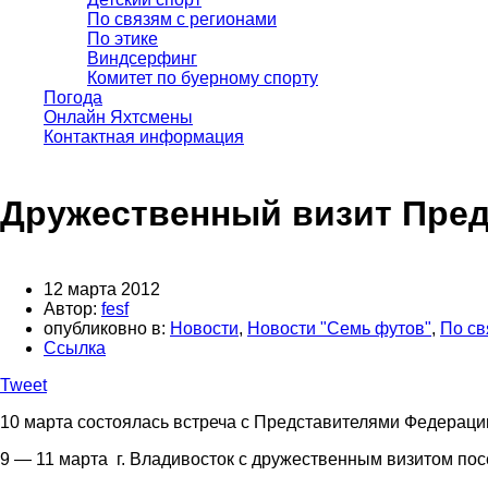
По связям с регионами
По этике
Виндсерфинг
Комитет по буерному спорту
Погода
Онлайн Яхтсмены
Контактная информация
Дружественный визит Пред
12 марта 2012
Автор:
fesf
опубликовно в:
Новости
,
Новости "Семь футов"
,
По св
Ссылка
Tweet
10 марта состоялась встреча с Представителями Федерации
9 — 11 марта г. Владивосток с дружественным визитом посе