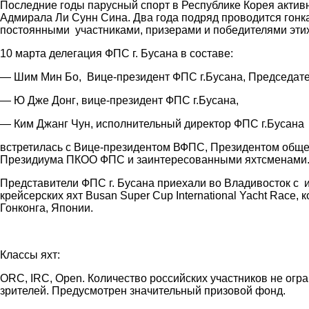
Последние годы парусный спорт в Республике Корея активн
Адмирала Ли Сунн Сина. Два года подряд проводится гонк
постоянными участниками, призерами и победителями эти
10 марта делегация ФПС г. Бусана в составе:
—
Шим Мин Бо
, Вице-президент ФПС г.Бусана, Председате
—
Ю Дже Донг
, вице-президент ФПС г.Бусана,
—
Ким Джанг Чун
, исполнительный директор ФПС г.Бусана
встретилась с Вице-президентом ВФПС, Президентом общ
Президиума ПКОО ФПС и заинтересованными яхтсменами
Представители ФПС г. Бусана приехали во Владивосток с
крейсерских яхт
Busan Super Cup International Yacht Race
, 
Гонконга, Японии.
Классы яхт:
ORC, IRC, Open. Количество российских участников не огра
зрителей. Предусмотрен значительный призовой фонд.