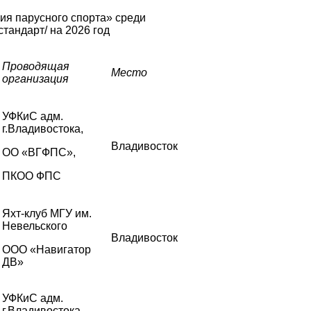
ия парусного спорта»
среди
тандарт/ на 2026 год
Проводящая
Место
организация
УФКиС адм.
г.Владивостока,
Владивосток
ОО «ВГФПС»,
ПКОО ФПС
Яхт-клуб МГУ им.
Невельского
Владивосток
ООО «Навигатор
ДВ»
УФКиС адм.
г.Владивостока,