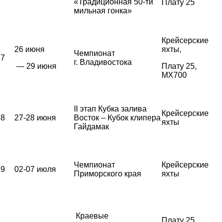
«Традиционная 50-ти
Плату 25
мильная гонка»
Крейсерские
26 июня
яхты,
Чемпионат
7
г. Владивостока
— 29 июня
Плату 25,
MX700
II этап Кубка залива
Крейсерские
8
27-28 июня
Восток – Кубок клипера
яхты
Гайдамак
Чемпионат
Крейсерские
9
02-07 июля
Приморского края
яхты
Краевые
Плату 25,