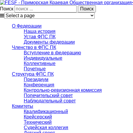
Поиск
О Федерации
Наша история
Устав ФПС ПК
Документы федерации
Членство в ФПС ПК
Вступление в федерацию
Индивидуальные
Коллективные
Почетные
Структура ФПС ПК
Президиум
Конференция
Контрольно-ревизионная комиссия
Попечительский совет
Наблюдательный совет
Комитеты
Квалификационный
Крейсерский
Технический
Судейская коллегия
Детский спорт