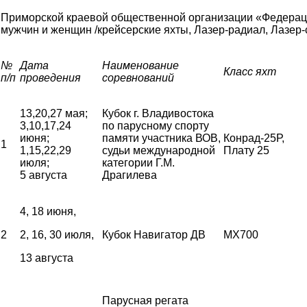
Приморской краевой общественной организации «Федерац
мужчин и женщин /крейсерские яхты, Лазер-радиал, Лазер-с
№
Дата
Наименование
Класс яхт
п/п
проведения
соревнований
13,20,27 мая;
Кубок г. Владивостока
3,10,17,24
по парусному спорту
июня;
памяти участника ВОВ,
Конрад-25Р,
1
1,15,22,29
судьи международной
Плату 25
июля;
категории Г.М.
5 августа
Драгилева
4, 18 июня,
2
2, 16, 30 июля,
Кубок Навигатор ДВ
MX700
13 августа
Парусная регата