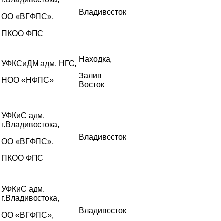
Владивосток
ОО «ВГФПС»,
ПКОО ФПС
Находка,
УФКСиДМ адм. НГО,
Залив
НОО «НФПС»
Восток
УФКиС адм.
г.Владивостока,
Владивосток
ОО «ВГФПС»,
ПКОО ФПС
УФКиС адм.
г.Владивостока,
Владивосток
ОО «ВГФПС»,