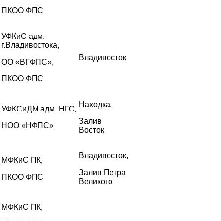
ПКОО ФПС
УФКиС адм.
г.Владивостока,
Владивосток
ОО «ВГФПС»,
ПКОО ФПС
Находка,
УФКСиДМ адм. НГО,
Залив
НОО «НФПС»
Восток
Владивосток,
МФКиС ПК,
Залив Петра
ПКОО ФПС
Великого
МФКиС ПК,