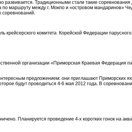
о развивается. Традиционными стали такие соревнования дл
а по маршруту между г. Мокпо и «островом мандаринов» Ч
х соревнований.
ль крейсерского комитета Корейской Федерации парусного 
ественной организации «Приморская Краевая Федерация п
.
 интересным предложением: они приглашают Приморских ях
которое будут проводиться
4-6 мая 2012 года
. В соревновани
ничено. Планируется проведение 4-х коротких гонок на акв