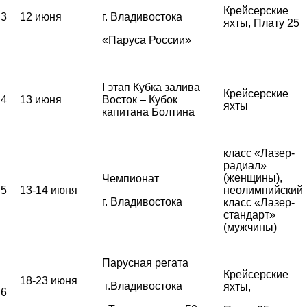
Крейсерские
3
12 июня
г. Владивостока
яхты, Плату 25
«Паруса России»
I этап Кубка залива
Крейсерские
4
13 июня
Восток – Кубок
яхты
капитана Болтина
класс «Лазер-
радиал»
(женщины),
Чемпионат
5
13-14 июня
неолимпийский
г. Владивостока
класс «Лазер-
стандарт»
(мужчины)
Парусная регата
Крейсерские
18-23 июня
г.Владивостока
яхты,
6