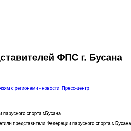
ставителей ФПС г. Бусана
язям с регионами - новости
,
Пресс-центр
 парусного спорта г.Бусана
тили представители Федерации парусного спорта г. Бусана 