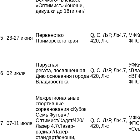
«Оптимист» /юноши,
девушки до 16ти лет/
Первенство
Q, С, ЛзР, Лз4.7,
МФК
5
23-27 июня
Приморского края
420, Л-с
ФПС
Парусная
УФКи
регата, посвященная
Q, С, ЛзР, Лз4.7,
г.Вл
6
02 июля
Дню основания города
420, Л-с
«ВГ
Владивостока
ФПС
Межрегиональные
спортивные
соревнования «Кубок
Семь Футов» /
МФК
Оптимист/Кадет/420/
Q, С, ЛзР, Лз4.7,
7
07-11 июля
ФПС,
Лазер 4.7/Лазер-
420, Л-с
«Сем
радиал/Лазер-
стандарт/юноши,