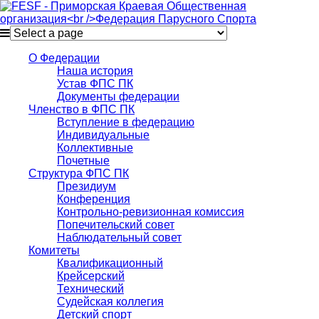
О Федерации
Наша история
Устав ФПС ПК
Документы федерации
Членство в ФПС ПК
Вступление в федерацию
Индивидуальные
Коллективные
Почетные
Структура ФПС ПК
Президиум
Конференция
Контрольно-ревизионная комиссия
Попечительский совет
Наблюдательный совет
Комитеты
Квалификационный
Крейсерский
Технический
Судейская коллегия
Детский спорт