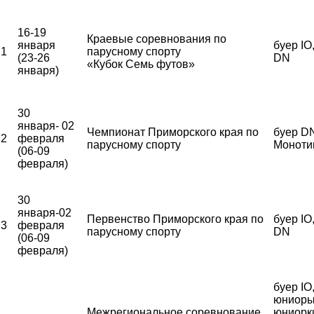
16-19
Краевые соревнования по
января
буер IO
1
парусному спорту
(23-26
DN
«Кубок Семь футов»
января)
30
января- 02
Чемпионат Приморского края по
буер DN
2
февраля
парусному спорту
Моноти
(06-09
февраля)
30
января-02
Первенство Приморского края по
буер IO
3
февраля
парусному спорту
DN
(06-09
февраля)
буер IO
юниоры
Межрегиональное соревнование
юниорк