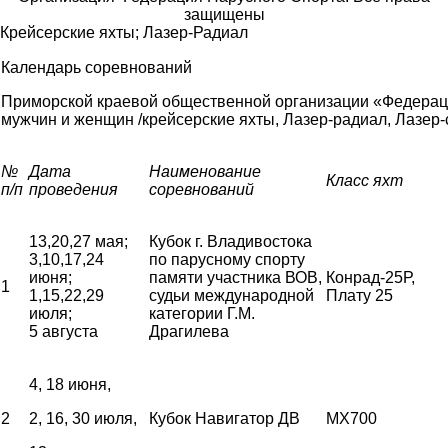
защищены
Крейсерские яхты; Лазер-Радиал
Календарь соревнований
Приморской краевой общественной организации «Федерац
мужчин и женщин /крейсерские яхты, Лазер-радиал, Лазер-с
№
Дата
Наименование
Класс яхт
п/п
проведения
соревнований
13,20,27 мая;
Кубок г. Владивостока
3,10,17,24
по парусному спорту
июня;
памяти участника ВОВ,
Конрад-25Р,
1
1,15,22,29
судьи международной
Плату 25
июля;
категории Г.М.
5 августа
Драгилева
4, 18 июня,
2
2, 16, 30 июля,
Кубок Навигатор ДВ
MX700