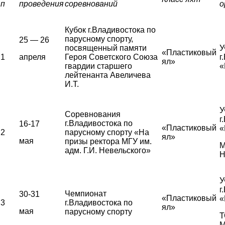
п
проведения
соревнований
о
Кубок г.Владивостока по
парусному спорту,
25 — 26
посвященный памяти
У
«Пластиковый
1
апреля
Героя Советского Союза
г
ял»
гвардии старшего
«
лейтенанта Авеличева
И.Т.
У
Соревнования
г
г.Владивостока по
16-17
«Пластиковый
«
2
парусному спорту «На
ял»
мая
призы ректора МГУ им.
М
адм. Г.И. Невельского»
Н
У
г
Чемпионат
30-31
«Пластиковый
«
3
г.Владивостока по
ял»
мая
парусному спорту
Т
М