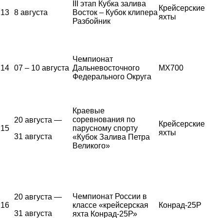
III этап Кубка залива
Крейсерские
13
8 августа
Восток – Кубок клипера
яхты
Разбойник
Чемпионат
14
07 – 10 августа
Дальневосточного
MX700
Федерального Округа
Краевые
соревнования по
20 августа —
Крейсерские
15
парусному спорту
яхты
31 августа
«Кубок Залива Петра
Великого»
Чемпионат России в
20 августа —
16
классе «крейсерская
Конрад-25Р
31 августа
яхта Конрад-25Р»