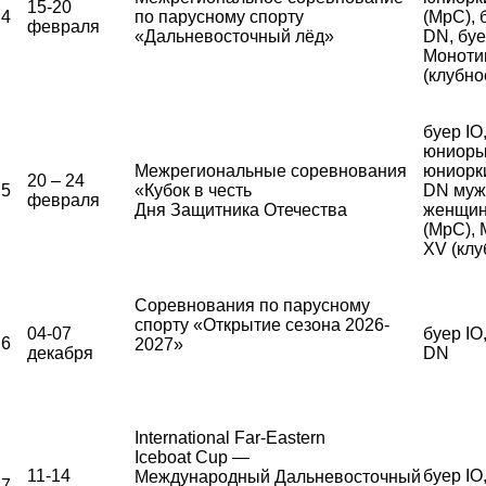
15-20
4
по парусному спорту
(МрС), 
февраля
«Дальневосточный лёд»
DN, бу
Моноти
(клубно
буер IO
юниоры
Межрегиональные соревнования
юниорки
20 – 24
5
«Кубок в честь
DN муж
февраля
Дня Защитника Отечества
женщи
(МрС),
XV (клу
Соревнования по парусному
спорту «Открытие сезона 2026-
04-07
буер IO
6
2027»
декабря
DN
International Far-Eastern
Iceboat Cup —
11-14
буер IO
Международный Дальневосточный
7