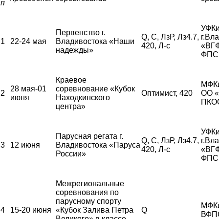
п
УФКи
Первенство г.
Q, С, ЛзР, Лз4.7,
г.Вл
1
22-24 мая
Владивостока «Наши
420, Л-с
«ВГ
надежды»
ФПС
Краевое
МФК
28 мая-01
соревнование «Кубок
2
Оптимист, 420
ОО 
июня
Находкинского
ПКО
центра»
УФКи
Парусная регата г.
Q, С, ЛзР, Лз4.7,
г.Вл
3
12 июня
Владивостока «Паруса
420, Л-с
«ВГ
России»
ФПС
Межрегиональные
соревнования по
парусному спорту
МФК
4
15-20 июня
«Кубок Залива Петра
Q
ВФП
Великого» в классе