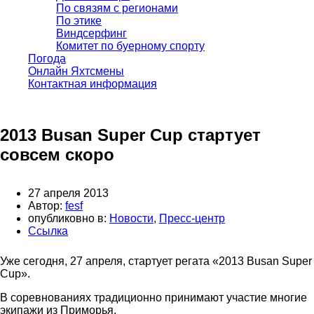
По связям с регионами
По этике
Виндсерфинг
Комитет по буерному спорту
Погода
Онлайн Яхтсмены
Контактная информация
2013 Busan Super Cup стартует
совсем скоро
27 апреля 2013
Автор:
fesf
опубликовно в:
Новости
,
Пресс-центр
Ссылка
Уже сегодня, 27 апреля, стартует регата «2013 Busan Super
Cup».
В соревнованиях традиционно принимают участие многие
экипажи из Приморья.