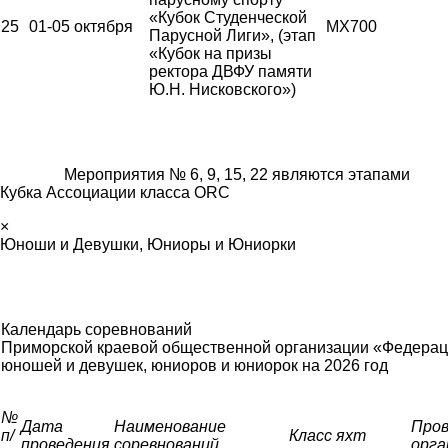
«Кубок Студенческой
25
01-05 октября
MX700
Парусной Лиги», (этап
«Кубок на призы
ректора ДВФУ памяти
Ю.Н. Нисковского»)
Мероприятия № 6, 9, 15, 22 являются этапами
Кубка Ассоциации класса ORC
×
Юноши и Девушки, Юниоры и Юниорки
Календарь соревнований
Приморской краевой общественной организации «Федерац
юношей и девушек, юниоров и юниорок
на 2026 год
№
Дата
Наименование
Про
п/
Класс яхт
проведения
соревнований
орга