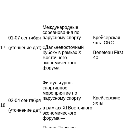
Международные
соревнования по
парусному спорту
Крейсерская
01-07 сентября
яхта ORC —
«Дальневосточный
17
(уточнение дат)
Кубок» в рамках XI
Beneteau First
Восточного
40
экономического
форума
Физкультурно-
спортивное
мероприятие по
Крейсерские
парусному спорту
02-04 сентября
яхты
18
в рамках XI Восточного
(уточнение дат)
экономического
форума —
Парад Парусов