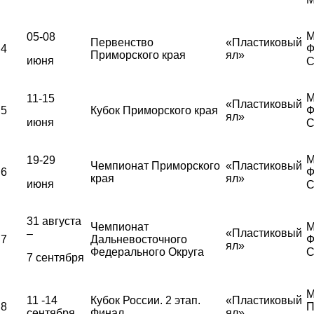
М
05-08
Первенство
«Пластиковый
4
Ф
Приморского края
ял»
июня
С
М
11-15
«Пластиковый
5
Кубок Приморского края
Ф
ял»
июня
С
М
19-29
Чемпионат Приморского
«Пластиковый
6
Ф
края
ял»
июня
С
31 августа
Чемпионат
М
«Пластиковый
–
7
Дальневосточного
Ф
ял»
Федерального Округа
С
7 сентября
М
11 -14
Кубок России. 2 этап.
«Пластиковый
8
П
сентября
Финал
ял»