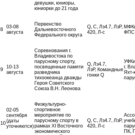
девушки, юниоры,
юниорки до 21 года
Первенство
03-08
Q, С, Лз4.7, ЛзР,
МФК
8
Дальневосточного
августа
420, Л-с
ФПС
Федерального округа
Соревнования г.
Владивостока по
парусному спорту,
УФКи
Q, Лз4.7,
10-13
посвященные памяти
г. В
9
ЛзР, Командные
августа
разведчика
Яхт-
гонки Q
тихоокеанца дважды
пару
Героя Советского
Союза В.Н. Леонова
Физкультурно-
спортивное
02-05
мероприятие по
Ассо
сентября
парусному спорту в
Q, С, Лз4.7, ЛзР,
учеб
(даты
10
рамках XI Восточного
420, Л-с
пару
уточняются)
экономического
ПК,