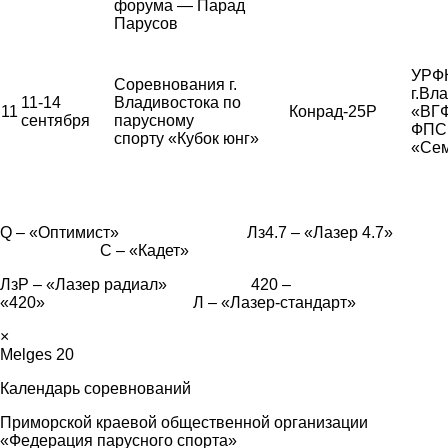
форума — Парад
Парусов
УРФК
Соревнования г.
г.Вл
11-14
Владивостока по
11
Конрад-25Р
«ВГ
сентября
парусному
ФПС,
спорту «Кубок юнг»
«Сем
Q – «Оптимист» Лз4.7 – «Лазер 4.7»
С – «Кадет»
ЛзР – «Лазер радиал» 420 –
«420» Л – «Лазер-стандарт»
×
Melges 20
Календарь соревнований
Приморской краевой общественной организации
«Федерация парусного спорта»