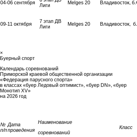
04-06 сентября
Melges 20
Владивосток, б
Лиги
7 этап ДВ
09-11 октября
Melges 20
Владивосток, б
Лиги
×
Буерный спорт
Календарь соревнований
Приморской краевой общественной организации
«Федерация парусного спорта»
в классах «буер Ледовый оптимист», «буер
DN
», «буер
Монотип
XV
»
на 2026 год
Наименование
№
Дата
Класс
п/п
проведения
соревнований