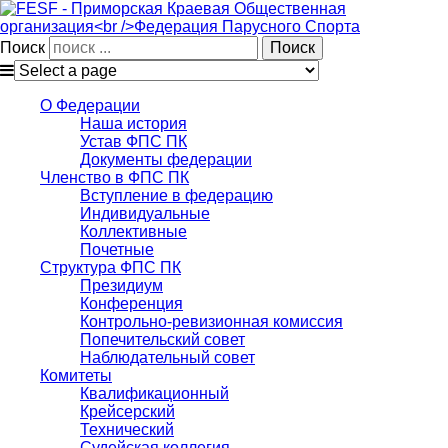
Поиск
О Федерации
Наша история
Устав ФПС ПК
Документы федерации
Членство в ФПС ПК
Вступление в федерацию
Индивидуальные
Коллективные
Почетные
Структура ФПС ПК
Президиум
Конференция
Контрольно-ревизионная комиссия
Попечительский совет
Наблюдательный совет
Комитеты
Квалификационный
Крейсерский
Технический
Судейская коллегия