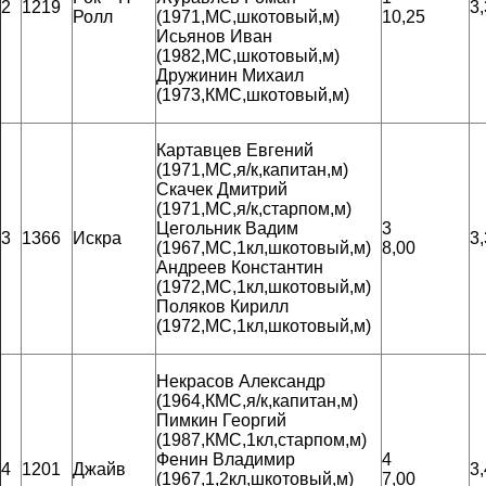
2
1219
3
Ролл
(1971,МС,шкотовый,м)
10,25
Исьянов Иван
(1982,МС,шкотовый,м)
Дружинин Михаил
(1973,КМС,шкотовый,м)
Картавцев Евгений
(1971,МС,я/к,капитан,м)
Скачек Дмитрий
(1971,МС,я/к,старпом,м)
Цегольник Вадим
3
3
1366
Искра
3
(1967,МС,1кл,шкотовый,м)
8,00
Андреев Константин
(1972,МС,1кл,шкотовый,м)
Поляков Кирилл
(1972,МС,1кл,шкотовый,м)
Некрасов Александр
(1964,КМС,я/к,капитан,м)
Пимкин Георгий
(1987,КМС,1кл,старпом,м)
Фенин Владимир
4
4
1201
Джайв
3
(1967,1,2кл,шкотовый,м)
7,00