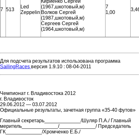
Кириенко Сергей
Led
(1967,шкотовый,м)
7
7
513
3,4
Zeppelin
Волков Сергей
1,00
(1987,шкотовый,м)
Сергеев Сергей
(1964,шкотовый,м)
Для подсчета результатов использована программа
SailingRaces
версия 1.9.10 : 08-04-2011
Чемпионат г. Владивостока 2012
г. Владивосток
29.06.2012 — 03.07.2012
Официальные результаты, зачетная группа «35-40 футов»
Главный секретарь_____________/Шуляр П.А./ Главный
меритель_____________/_____________/ Председатель
ГК_____________/Хромченко Е.Б./