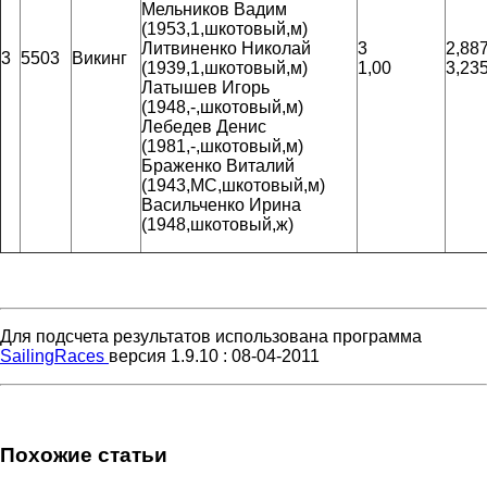
Мельников Вадим
(1953,1,шкотовый,м)
Литвиненко Николай
3
2,88
3
5503
Викинг
(1939,1,шкотовый,м)
1,00
3,23
Латышев Игорь
(1948,-,шкотовый,м)
Лебедев Денис
(1981,-,шкотовый,м)
Браженко Виталий
(1943,МС,шкотовый,м)
Васильченко Ирина
(1948,шкотовый,ж)
Для подсчета результатов использована программа
SailingRaces
версия 1.9.10 : 08-04-2011
Похожие статьи