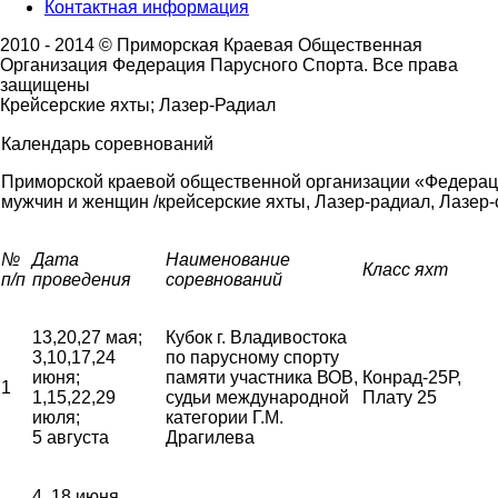
Контактная информация
2010 - 2014 © Приморская Краевая Общественная
Организация Федерация Парусного Спорта. Все права
защищены
Крейсерские яхты; Лазер-Радиал
Календарь соревнований
Приморской краевой общественной организации «Федерац
мужчин и женщин /крейсерские яхты, Лазер-радиал, Лазер-с
№
Дата
Наименование
Класс яхт
п/п
проведения
соревнований
13,20,27 мая;
Кубок г. Владивостока
3,10,17,24
по парусному спорту
июня;
памяти участника ВОВ,
Конрад-25Р,
1
1,15,22,29
судьи международной
Плату 25
июля;
категории Г.М.
5 августа
Драгилева
4, 18 июня,