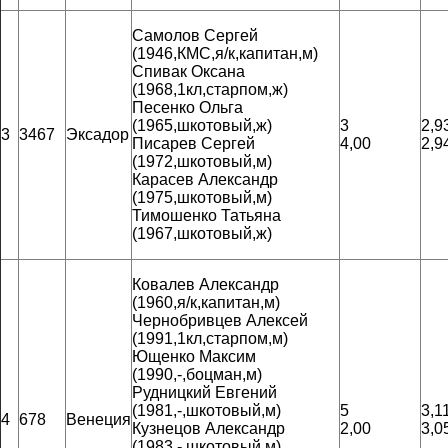
Самолов Сергей
(1946,КМС,я/к,капитан,м)
Спивак Оксана
(1968,1кл,старпом,ж)
Песенко Ольга
(1965,шкотовый,ж)
3
2,9
3
3467
Эксадор
Писарев Сергей
4,00
2,9
(1972,шкотовый,м)
Карасев Александр
(1975,шкотовый,м)
Тимошенко Татьяна
(1967,шкотовый,ж)
Ковалев Александр
(1960,я/к,капитан,м)
Чернобривцев Алексей
(1991,1кл,старпом,м)
Ющенко Максим
(1990,-,боцман,м)
Рудницкий Евгений
(1981,-,шкотовый,м)
5
3,1
4
678
Венеция
Кузнецов Александр
2,00
3,0
(1983,-,шкотовый,м)