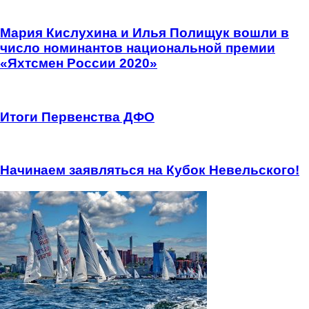
Мария Кислухина и Илья Полищук вошли в
число номинантов национальной премии
«Яхтсмен России 2020»
Итоги Первенства ДФО
Начинаем заявляться на Кубок Невельского!