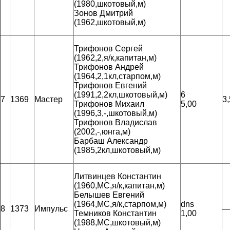
(1980,шкотовый,м)
Зонов Дмитрий
(1962,шкотовый,м)
Трифонов Сергей
(1962,2,я/к,капитан,м)
Трифонов Андрей
(1964,2,1кл,старпом,м)
Трифонов Евгений
(1991,2,2кл,шкотовый,м)
6
7
1369
Мастер
3
Трифонов Михаил
5,00
(1996,3,-,шкотовый,м)
Трифонов Владислав
(2002,-,юнга,м)
Барбаш Александр
(1985,2кл,шкотовый,м)
Литвинцев Константин
(1960,МС,я/к,капитан,м)
Белышев Евгений
(1964,МС,я/к,старпом,м)
dns
8
1373
Импульс
—
Темников Константин
1,00
(1988,МС,шкотовый,м)