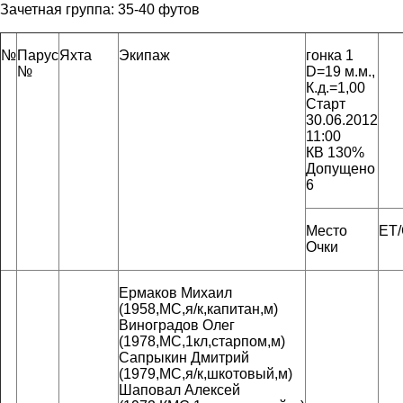
Зачетная группа:
35-40 футов
№
Парус
Яхта
Экипаж
гонка 1
№
D=19 м.м.,
К.д.=1,00
Старт
30.06.2012
11:00
КВ 130%
Допущено
6
Место
ET
Очки
Ермаков Михаил
(1958,МС,я/к,капитан,м)
Виноградов Олег
(1978,МС,1кл,старпом,м)
Сапрыкин Дмитрий
(1979,МС,я/к,шкотовый,м)
Шаповал Алексей