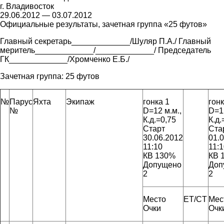
г. Владивосток
29.06.2012 — 03.07.2012
Официальные результаты, зачетная группа «25 футов»
Главный секретарь_____________/Шуляр П.А./ Главный
меритель_____________/_____________/ Председатель
ГК_____________/Хромченко Е.Б./
Зачетная группа:
25 футов
№
Парус
Яхта
Экипаж
гонка 1
гонк
№
D=12 м.м.,
D=12
К.д.=0,75
К.д.
Старт
Ста
30.06.2012
01.
11:10
11:
КВ 130%
КВ 
Допущено
Доп
2
2
Место
ET/CT
Мес
Очки
Очк