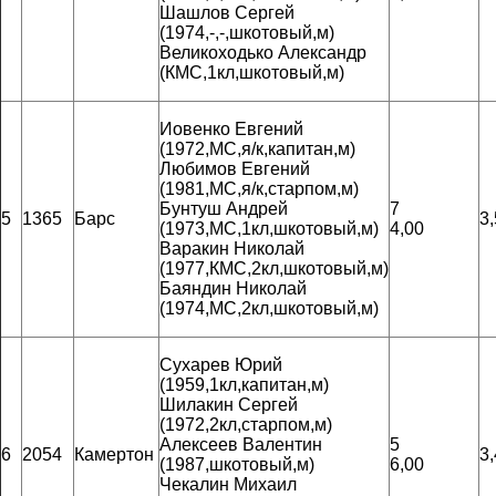
Шашлов Сергей
(1974,-,-,шкотовый,м)
Великоходько Александр
(КМС,1кл,шкотовый,м)
Иовенко Евгений
(1972,МС,я/к,капитан,м)
Любимов Евгений
(1981,МС,я/к,старпом,м)
Бунтуш Андрей
7
5
1365
Барс
3
(1973,МС,1кл,шкотовый,м)
4,00
Варакин Николай
(1977,КМС,2кл,шкотовый,м)
Баяндин Николай
(1974,МС,2кл,шкотовый,м)
Сухарев Юрий
(1959,1кл,капитан,м)
Шилакин Сергей
(1972,2кл,старпом,м)
Алексеев Валентин
5
6
2054
Камертон
3
(1987,шкотовый,м)
6,00
Чекалин Михаил