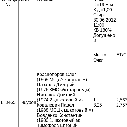
№
D=19 м.м.,
К.д.=1,00
Старт
30.06.2012
11:00
КВ 130%
Допущено
3
Место
ET/C
Очки
Красноперов Олег
(1969,МС,я/к,капитан,м)
Назаров Дмитрий
(1976,КМС,я/к,старпом,м)
Нисенюк Дмитрий
(1974,2,-,шкотовый,м)
1
2,56
1
3465
Тибурон
Ковалевич Павел
3,25
2,75
(1988,МС,1кл,шкотовый,м)
Вовденко Константин
(1980,1,шкотовый,м)
Тимофеев Евгений