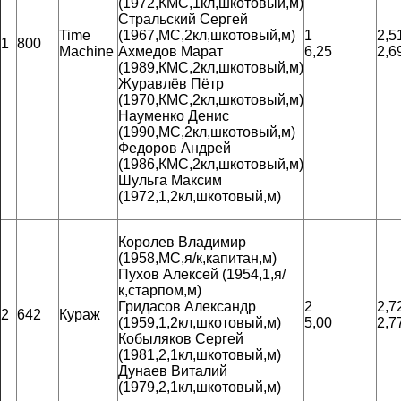
(1972,КМС,1кл,шкотовый,м)
Стральский Сергей
Time
(1967,МС,2кл,шкотовый,м)
1
2,5
1
800
Machine
Ахмедов Марат
6,25
2,6
(1989,КМС,2кл,шкотовый,м)
Журавлёв Пётр
(1970,КМС,2кл,шкотовый,м)
Науменко Денис
(1990,МС,2кл,шкотовый,м)
Федоров Андрей
(1986,КМС,2кл,шкотовый,м)
Шульга Максим
(1972,1,2кл,шкотовый,м)
Королев Владимир
(1958,МС,я/к,капитан,м)
Пухов Алексей (1954,1,я/
к,старпом,м)
Гридасов Александр
2
2,7
2
642
Кураж
(1959,1,2кл,шкотовый,м)
5,00
2,7
Кобыляков Сергей
(1981,2,1кл,шкотовый,м)
Дунаев Виталий
(1979,2,1кл,шкотовый,м)