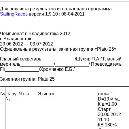
Для подсчета результатов использована программа
SailingRaces
версия 1.9.10 : 08-04-2011
Чемпионат г. Владивостока 2012
г. Владивосток
29.06.2012 — 03.07.2012
Официальные результаты, зачетная группа «Platu 25»
Главный секретарь_____________/Шуляр П.А./ Главный
меритель_____________/_____________/ Председатель
ГК_____________/Хромченко Е.Б./
Зачетная группа:
Platu 25
№
Парус
Яхта
Экипаж
гонка 1
№
D=19 м.м.,
К.д.=1,00
Старт
30.06.2012
11:10
КВ 130%