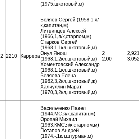
(1975,шкотовый,м)
Беляев Сергей (1958,1,я/
к,капитан,м)
Литвинцев Алексей
(1966,1,я/к,старпом,м)
Старков Сергей
(1968,1,1кл,шкотовый,м)
Онул Янош
2
2,92
2
2210
Каррера
(1968,1,2кл,шкотовый,м)
2,00
3,05
Хоментовский Александр
(1968,1,1кл,шкотовый,м)
Беляева Елена
(1962,3,2кл,шкотовый,ж)
Халиуллин Марат
(1970,3,2кл,шкотовый,м)
Васильченко Павел
(1944,МС,я/к,капитан,м)
Оропай Михаил
(1963,КМС,я/к,старпом,м)
Потапов Андрей
(1974,-,1кл,штурман,м)