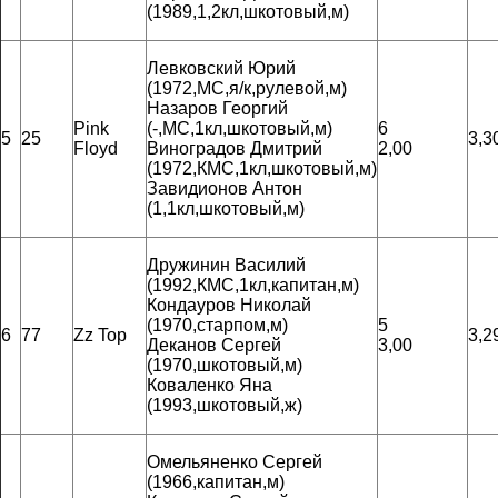
(1989,1,2кл,шкотовый,м)
Левковский Юрий
(1972,МС,я/к,рулевой,м)
Назаров Георгий
Pink
(-,МС,1кл,шкотовый,м)
6
5
25
3,3
Floyd
Виноградов Дмитрий
2,00
(1972,КМС,1кл,шкотовый,м)
Завидионов Антон
(1,1кл,шкотовый,м)
Дружинин Василий
(1992,КМС,1кл,капитан,м)
Кондауров Николай
(1970,старпом,м)
5
6
77
Zz Top
3,2
Деканов Сергей
3,00
(1970,шкотовый,м)
Коваленко Яна
(1993,шкотовый,ж)
Омельяненко Сергей
(1966,капитан,м)