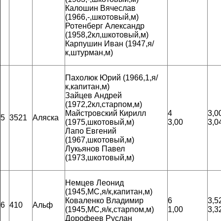
Калошин Вячеслав
(1966,-,шкотовый,м)
Ротенберг Александр
(1958,2кл,шкотовый,м)
Карпушин Иван (1947,я/
к,штурман,м)
Пахолюк Юрий (1966,1,я/
к,капитан,м)
Зайцев Андрей
(1972,2кл,старпом,м)
Майстровский Кирилл
4
3,0
5
3521
Аляска
(1975,шкотовый,м)
3,00
3,0
Лапо Евгений
(1967,шкотовый,м)
Лукьянов Павел
(1973,шкотовый,м)
Немцев Леонид
(1945,МС,я/к,капитан,м)
Коваленко Владимир
6
3,5
6
410
Альф
(1945,МС,я/к,старпом,м)
1,00
3,3
Дорофеев Руслан