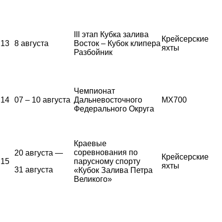
III этап Кубка залива
Крейсерские
13
8 августа
Восток – Кубок клипера
яхты
Разбойник
Чемпионат
14
07 – 10 августа
Дальневосточного
MX700
Федерального Округа
Краевые
соревнования по
20 августа —
Крейсерские
15
парусному спорту
яхты
31 августа
«Кубок Залива Петра
Великого»