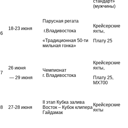
стандарт»
(мужчины)
Парусная регата
Крейсерские
18-23 июня
г.Владивостока
яхты,
6
«Традиционная 50-ти
Плату 25
мильная гонка»
Крейсерские
26 июня
яхты,
Чемпионат
7
г. Владивостока
— 29 июня
Плату 25,
MX700
II этап Кубка залива
Крейсерские
8
27-28 июня
Восток – Кубок клипера
яхты
Гайдамак