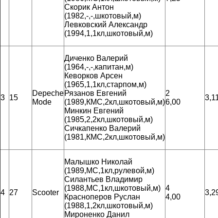
Скорик Антон
(1982,-,-,шкотовый,м)
Левковский Александр
(1994,1,1кл,шкотовый,м)
Диченко Валерий
(1964,-,-,капитан,м)
Кеворков Арсен
(1965,1,1кл,старпом,м)
Depeche
Рязанов Евгений
2
3
15
3,1
Mode
(1989,КМС,2кл,шкотовый,м)
6,00
Минкин Евгений
(1985,2,2кл,шкотовый,м)
Сичкапенко Валерий
(1981,КМС,2кл,шкотовый,м)
Малышко Николай
(1989,МС,1кл,рулевой,м)
Силантьев Владимир
(1988,МС,1кл,шкотовый,м)
4
4
27
Scooter
3,2
Красноперов Руслан
4,00
(1988,1,2кл,шкотовый,м)
Мироненко Данил