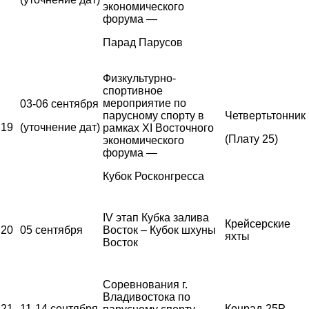
экономического
форума —
Парад Парусов
Физкультурно-
спортивное
мероприятие по
03-06 сентября
парусному спорту в
Четвертьтонник
19
(уточнение дат)
рамках XI Восточного
(Плату 25)
экономического
форума —
Кубок Росконгресса
IV этап Кубка залива
Крейсерские
20
05 сентября
Восток – Кубок шхуны
яхты
Восток
Соревнования г.
Владивостока по
21
11-14 сентября
Конрад-25Р