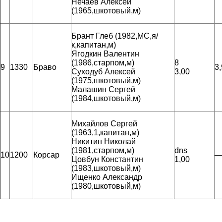
Нечаев Алексей
(1965,шкотовый,м)
Брант Глеб (1982,МС,я/
к,капитан,м)
Ягодкин Валентин
(1986,старпом,м)
8
9
1330
Браво
3
Суходуб Алексей
3,00
(1975,шкотовый,м)
Малашин Сергей
(1984,шкотовый,м)
Михайлов Сергей
(1963,1,капитан,м)
Никитин Николай
(1981,старпом,м)
dns
10
1200
Корсар
—
Цовбун Константин
1,00
(1983,шкотовый,м)
Ищенко Александр
(1980,шкотовый,м)