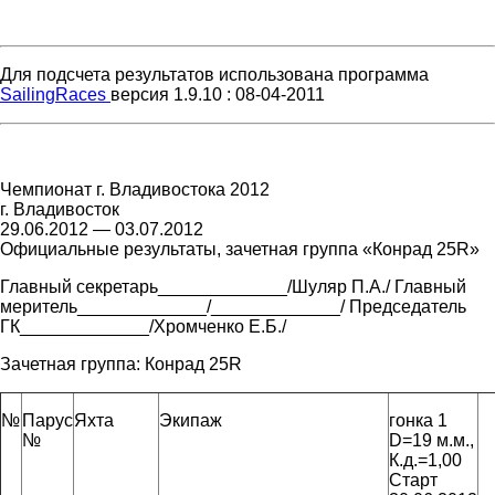
Для подсчета результатов использована программа
SailingRaces
версия 1.9.10 : 08-04-2011
Чемпионат г. Владивостока 2012
г. Владивосток
29.06.2012 — 03.07.2012
Официальные результаты, зачетная группа «Конрад 25R»
Главный секретарь_____________/Шуляр П.А./ Главный
меритель_____________/_____________/ Председатель
ГК_____________/Хромченко Е.Б./
Зачетная группа:
Конрад 25R
№
Парус
Яхта
Экипаж
гонка 1
№
D=19 м.м.,
К.д.=1,00
Старт