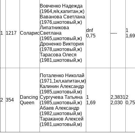
Вовченко Надежда
(1964,я/к,капитан,ж)
Ваванова Светлана
(1976,шкотовый,ж)
Липатникова
dnf
1
1
1217
Соларис
Светлана
—-
0,75
1,69
(1965,шкотовый,ж)
Дроненко Виктория
(1978,шкотовый,ж)
Тарасова Олеся
(1981,шкотовый,ж)
Поталенко Николай
(1971,1кл,капитан,м)
Калинин Александр
(1985,шкотовый,м)
Dancing
Сургучева Татьяна
1
2,3831
2
2
354
Queen
(1985,шкотовый,ж)
1,69
2,030
0,75
Абаев Александр
(1982,шкотовый,м)
Тараканов Алексей
(1981,шкотовый,м)