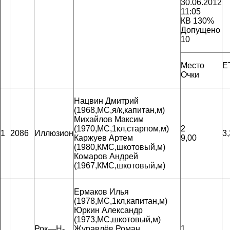
30.06.2012
11:05
КВ 130%
Допущено
10
Место
E
Очки
Нацвин Дмитрий
(1968,МС,я/к,капитан,м)
Михайлов Максим
(1970,МС,1кл,старпом,м)
2
1
2086
Иллюзион
3
Каржуев Артем
9,00
(1980,КМС,шкотовый,м)
Комаров Андрей
(1967,КМС,шкотовый,м)
Ермаков Илья
(1978,МС,1кл,капитан,м)
Юркин Александр
(1973,МС,шкотовый,м)
Рок—Н-
Журавлёв Роман
1