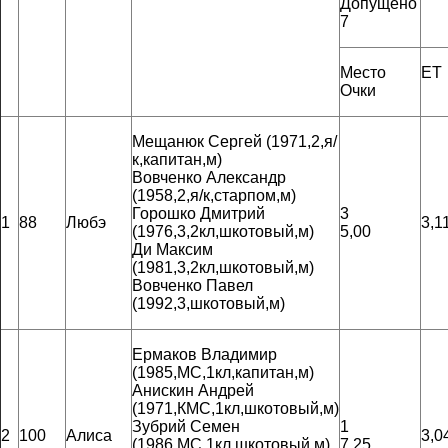
Допущено
7
Место
ET
Очки
Мещанюк Сергей (1971,2,я/
к,капитан,м)
Вовченко Александр
(1958,2,я/к,старпом,м)
Горошко Дмитрий
3
1
88
Любэ
3,1
(1976,3,2кл,шкотовый,м)
5,00
Ди Максим
(1981,3,2кл,шкотовый,м)
Вовченко Павел
(1992,3,шкотовый,м)
Ермаков Владимир
(1985,МС,1кл,капитан,м)
Анискин Андрей
(1971,КМС,1кл,шкотовый,м)
Зубрий Семен
1
2
100
Алиса
3,0
(1986,МС,1кл,шкотовый,м)
7,25