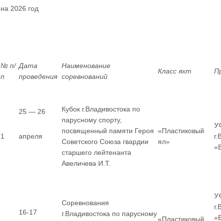
на 2026 год
№ п/
Дата
Наименование
Класс яхт
П
п
проведения
соревнований
Кубок г.Владивостока по
25 — 26
парусному спорту,
У
посвященный памяти Героя
«Пластиковый
1
апреля
г
Советского Союза гвардии
ял»
«
старшего лейтенанта
Авеличева И.Т.
У
Соревнования
г
16-17
г.Владивостока по парусному
«
«Пластиковый