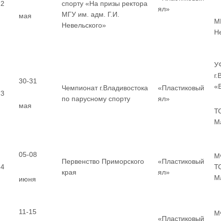
2
спорту «На призы ректора
ял»
МГУ им. адм. Г.И.
мая
МГ
Невельского»
Н
У
г
30-31
«
Чемпионат г.Владивостока
«Пластиковый
3
по парусному спорту
ял»
мая
Т
М
05-08
М
Первенство Приморского
«Пластиковый
4
Т
края
ял»
М
июня
11-15
М
«Пластиковый