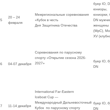
буер IO, 
юниоры,
Межрегиональные соревнования
юниорки, 
20 – 24
5
«Кубок в честь
DN мужчи
февраля
Дня Защитника Отечества
женщины
(МрС), М
XV (клубн
Соревнования по парусному
спорту «Открытие сезона 2026-
буер IO, 
2027»
6
04-07 декабря
DN
International Far-Eastern
Iceboat Cup —
Международный Дальневосточный
буер IO, 
7
11-14 декабря
Кубок по парусному спорту
DN