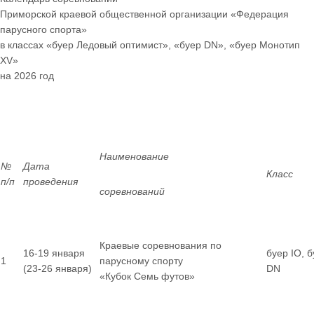
Приморской краевой общественной организации «Федерация
парусного спорта»
в классах «буер Ледовый оптимист», «буер
DN
», «буер Монотип
XV
»
на 2026 год
Наименование
№
Дата
Класс
п/п
проведения
соревнований
Краевые соревнования по
16-19 января
буер IO, 
1
парусному спорту
(23-26 января)
DN
«Кубок Семь футов»