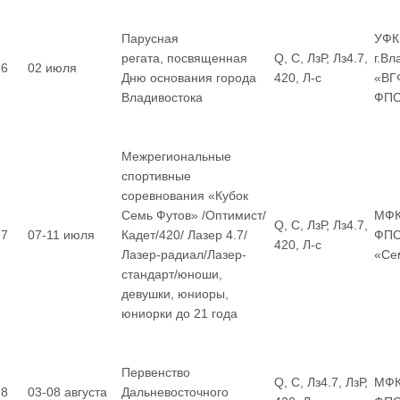
Парусная
УФК
регата, посвященная
Q, С, ЛзР, Лз4.7,
г.Вл
6
02 июля
Дню основания города
420, Л-с
«ВГ
Владивостока
ФП
Межрегиональные
спортивные
соревнования «Кубок
Семь Футов» /Оптимист/
МФК
Q, С, ЛзР, Лз4.7,
7
07-11 июля
Кадет/420/ Лазер 4.7/
ФПС
420, Л-с
Лазер-радиал/Лазер-
«Се
стандарт/юноши,
девушки, юниоры,
юниорки до 21 года
Первенство
Q, С, Лз4.7, ЛзР,
МФК
8
03-08 августа
Дальневосточного