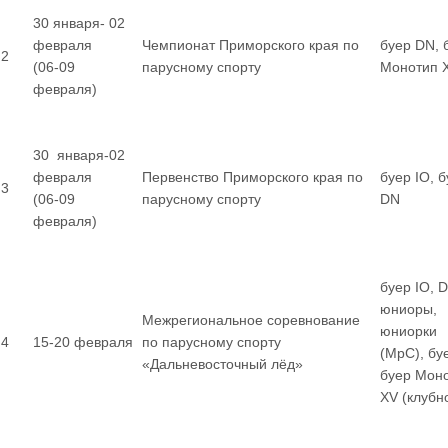
30 января- 02
февраля
Чемпионат Приморского края по
буер DN, 
2
(06-09
парусному спорту
Монотип 
февраля)
30 января-02
февраля
Первенство Приморского края по
буер IO, 
3
(06-09
парусному спорту
DN
февраля)
буер IO, 
юниоры,
Межрегиональное соревнование
юниорки
4
15-20 февраля
по парусному спорту
(МрС), бу
«Дальневосточный лёд»
буер Мон
XV (клубн