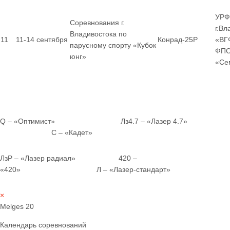
УРФ
Соревнования г.
г.Вл
Владивостока по
11
11-14 сентября
Конрад-25Р
«ВГ
парусному спорту «Кубок
ФПС
юнг»
«Се
Q – «Оптимист» Лз4.7 – «Лазер 4.7»
С – «Кадет»
ЛзР – «Лазер радиал» 420 –
«420» Л – «Лазер-стандарт»
×
Melges 20
Календарь соревнований