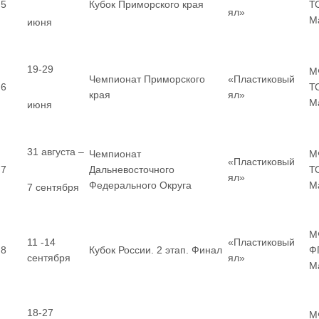
5
Кубок Приморского края
Т
ял»
М
июня
19-29
М
Чемпионат Приморского
«Пластиковый
6
Т
края
ял»
М
июня
31 августа –
Чемпионат
М
«Пластиковый
7
Дальневосточного
Т
ял»
Федерального Округа
М
7 сентября
М
11 -14
«Пластиковый
8
Кубок России. 2 этап. Финал
Ф
сентября
ял»
М
18-27
М