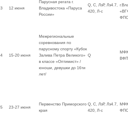
Парусная регата г.
Q, С, ЛзР, Лз4.7,
г.В
3
12 июня
Владивостока «Паруса
420, Л-с
«ВГ
России»
ФП
Межрегиональные
соревнования по
парусному спорту «Кубок
МФК
4
15-20 июня
Залива Петра Великого»
Q
ВФП
в классе «Оптимист» /
юноши, девушки до 16ти
лет/
Первенство Приморского
Q, С, ЛзР, Лз4.7,
МФК
5
23-27 июня
края
420, Л-с
ФП