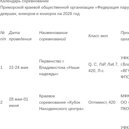
Календарь соревнований
Приморской краевой общественной организации «Федерация пару
девушек, юниоров и юниорок
на 2026 год
№
Дата
Наименование
Про
Класс яхт
п/п
проведения
соревнований
орг
УФК
Первенство г.
Q, С, ЛзР, Лз4.7,
г.Вл
1
22-24 мая
Владивостока «Наши
420, Л-с
«ВГ
надежды»
ФП
Краевое
МФК
28 мая-01
2
соревнование «Кубок
Оптимист, 420
ОО 
июня
Находкинского центра»
ПКО
УФК