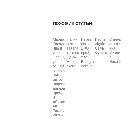
ПОХОЖИЕ СТАТЬИ
Мария
Начин
Перве
Итоги
С днем
Кислух
аем
нство
«Кубка
рожде
ина и
заявля
ДФО
Семь
ния,
Илья
ться на
пройде
Футов»
Михаи
Полищ
Кубок
т во
л
ук
Невель
Владив
Ильич!
вошли
ского!
остоке
в число
номин
антов
национ
альной
преми
и
«Яхтсм
ен
России
2020»