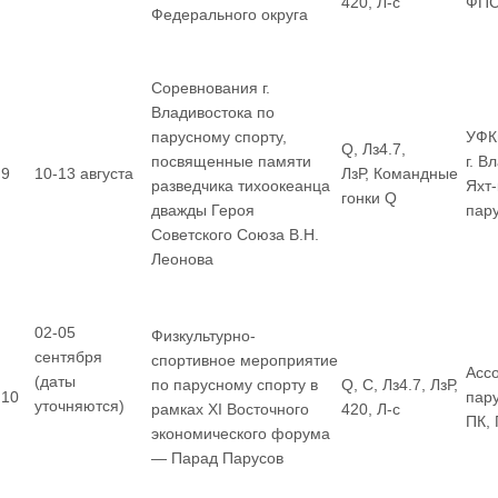
420, Л-с
ФП
Федерального округа
Соревнования г.
Владивостока по
парусному спорту,
УФК
Q, Лз4.7,
посвященные памяти
г. В
9
10-13 августа
ЛзР, Командные
разведчика тихоокеанца
Яхт
гонки Q
дважды Героя
пар
Советского Союза В.Н.
Леонова
02-05
Физкультурно-
сентября
спортивное мероприятие
Асс
(даты
по парусному спорту в
Q, С, Лз4.7, ЛзР,
10
пар
уточняются)
рамках XI Восточного
420, Л-с
ПК,
экономического форума
— Парад Парусов