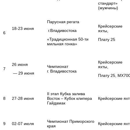
стандарт»
(мужчины)
Парусная регата
Крейсерские
18-23 июня
г.Владивостока
яхты,
6
«Традиционная 50-ти
Плату 25
мильная гонка»
Крейсерские
26 июня
Чемпионат
яхты,
7
г. Владивостока
— 29 июня
Плату 25, MX70
II этап Кубка залива
8
27-28 июня
Восток – Кубок клипера
Крейсерские ях
Гайдамак
Чемпионат Приморского
9
02-07 июля
Крейсерские ях
края