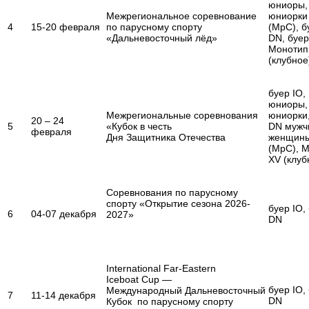
юниоры,
Межрегиональное соревнование
юниорки
4
15-20 февраля
по парусному спорту
(МрС), б
«Дальневосточный лёд»
DN, буер
Монотип
(клубное
буер IO,
юниоры,
Межрегиональные соревнования
юниорки
20 – 24
5
«Кубок в честь
DN мужч
февраля
Дня Защитника Отечества
женщин
(МрС), 
XV (клуб
Соревнования по парусному
спорту «Открытие сезона 2026-
буер IO,
6
04-07 декабря
2027»
DN
International Far-Eastern
Iceboat Cup —
буер IO,
Международный Дальневосточный
7
11-14 декабря
DN
Кубок по парусному спорту