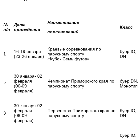
Наименование
№
Дата
Класс
п/п
проведения
соревнований
Краевые соревнования по
16-19 января
буер IO,
1
парусному спорту
(23-26 января)
DN
«Кубок Семь футов»
30 января- 02
февраля
Чемпионат Приморского края по
буер DN,
2
(06-09
парусному спорту
Монотип
февраля)
30 января-02
февраля
Первенство Приморского края по
буер IO,
3
(06-09
парусному спорту
DN
февраля)
буер IO,