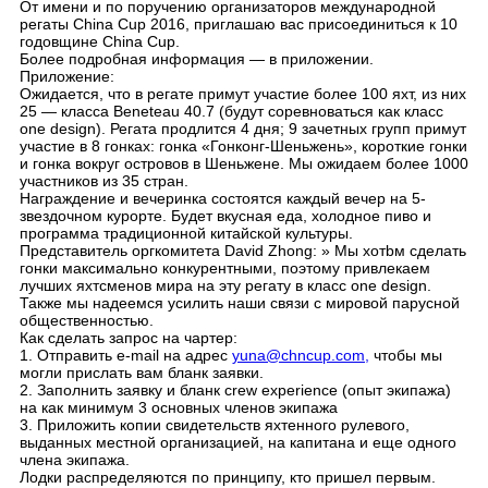
От имени и по поручению организаторов международной
регаты China Cup 2016, приглашаю вас присоединиться к 10
годовщине China Cup.
Более подробная информация — в приложении.
Приложение:
Ожидается, что в регате примут участие более 100 яхт, из них
25 — класса Beneteau 40.7 (будут соревноваться как класс
one design). Регата продлится 4 дня; 9 зачетных групп примут
участие в 8 гонках: гонка «Гонконг-Шеньжень», короткие гонки
и гонка вокруг островов в Шеньжене. Мы ожидаем более 1000
участников из 35 стран.
Награждение и вечеринка состоятся каждый вечер на 5-
звездочном курорте. Будет вкусная еда, холодное пиво и
программа традиционной китайской культуры.
Представитель оргкомитета David Zhong: » Мы хотbм сделать
гонки максимально конкурентными, поэтому привлекаем
лучших яхтсменов мира на эту регату в класс one design.
Также мы надеемся усилить наши связи с мировой парусной
общественностью.
Как сделать запрос на чартер:
1. Отправить e-mail на адрес
yuna@chncup.com,
чтобы мы
могли прислать вам бланк заявки.
2. Заполнить заявку и бланк crew experience (опыт экипажа)
на как минимум 3 основных членов экипажа
3. Приложить копии свидетельств яхтенного рулевого,
выданных местной организацией, на капитана и еще одного
члена экипажа.
Лодки распределяются по принципу, кто пришел первым.