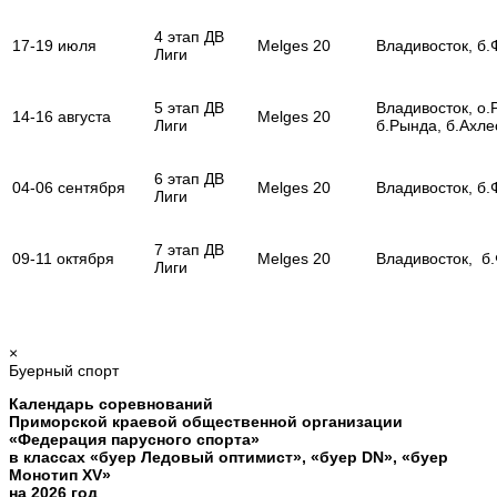
4 этап ДВ
17-19 июля
Melges 20
Владивосток, б
Лиги
5 этап ДВ
Владивосток, о.
14-16 августа
Melges 20
Лиги
б.Рында, б.Ахл
6 этап ДВ
04-06 сентября
Melges 20
Владивосток, б
Лиги
7 этап ДВ
09-11 октября
Melges 20
Владивосток, б
Лиги
×
Буерный спорт
Календарь соревнований
Приморской краевой общественной организации
«Федерация парусного спорта»
в классах «буер Ледовый оптимист», «буер
DN
», «буер
Монотип
XV
»
на 2026 год