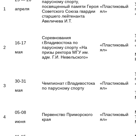
парусному спорту,
посвященный памяти Героя
«Пластиковый
1
апреля
Советского Союза гвардии
ял»
старшего лейтенанта
Авеличева И.Т.
Соревнования
г.Владивостока по
16-17
«Пластиковый
2
парусному спорту «На
ял»
мая
призы ректора МГУ им.
адм. Г.И. Невельского»
30-31
Чемпионат г.Владивостока
«Пластиковый
3
по парусному спорту
ял»
мая
05-08
Первенство Приморского
«Пластиковый
4
края
ял»
июня