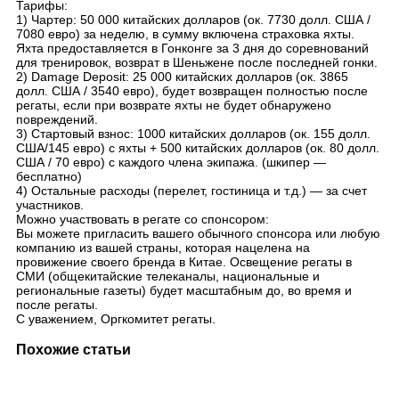
Тарифы:
1) Чартер: 50 000 китайских долларов (ок. 7730 долл. США /
7080 евро) за неделю, в сумму включена страховка яхты.
Яхта предоставляется в Гонконге за 3 дня до соревнований
для тренировок, возврат в Шеньжене после последней гонки.
2) Damage Deposit: 25 000 китайских долларов (ок. 3865
долл. США / 3540 евро), будет возвращен полностью после
регаты, если при возврате яхты не будет обнаружено
повреждений.
3) Стартовый взнос: 1000 китайских долларов (ок. 155 долл.
США/145 евро) с яхты + 500 китайских долларов (ок. 80 долл.
США / 70 евро) с каждого члена экипажа. (шкипер —
бесплатно)
4) Остальные расходы (перелет, гостиница и т.д.) — за счет
участников.
Можно участвовать в регате со спонсором:
Вы можете пригласить вашего обычного спонсора или любую
компанию из вашей страны, которая нацелена на
провижение своего бренда в Китае. Освещение регаты в
СМИ (общекитайские телеканалы, национальные и
региональные газеты) будет масштабным до, во время и
после регаты.
С уважением, Оргкомитет регаты.
Похожие статьи