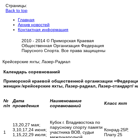
Страницы:
Back to top
Главная
Архив новостей
Контактная информация
2010 - 2014 © Приморская Краевая
Общественная Организация Федерация
Парусного Спорта. Все права защищены
Крейсерские яхты; Лазер-Радиал
Календарь соревнований
Приморской краевой общественной организации «Федераци
женщин /крейсерские яхты, Лазер-радиал, Лазер-стандарт/ н
№
Дата
Наименование
Класс яхт
п/п
проведения
соревнований
Кубок г. Владивостока по
13,20,27 мая;
парусному спорту памяти
3,10,17,24 июня;
Конрад-25Р,
1
участника ВОВ, судьи
1,15,22,29 июля;
Плату 25
международной