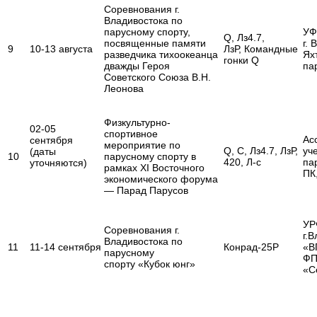
Соревнования г.
Владивостока по
парусному спорту,
УФ
Q, Лз4.7,
посвященные памяти
г. 
9
10-13 августа
ЛзР, Командные
разведчика тихоокеанца
Ях
гонки Q
дважды Героя
па
Советского Союза В.Н.
Леонова
Физкультурно-
02-05
спортивное
Ас
сентября
мероприятие по
Q, С, Лз4.7, ЛзР,
уч
(даты
10
парусному спорту в
420, Л-с
па
уточняются)
рамках XI Восточного
ПК
экономического форума
— Парад Парусов
УР
Соревнования г.
г.
Владивостока по
11
11-14 сентября
Конрад-25Р
«В
парусному
ФП
спорту «Кубок юнг»
«С