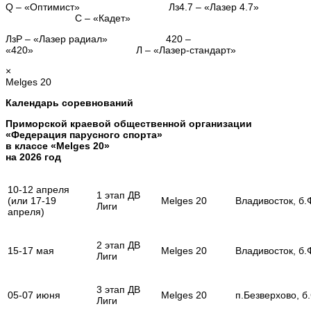
Q – «Оптимист» Лз4.7 – «Лазер 4.7»
С – «Кадет»
ЛзР – «Лазер радиал» 420 –
«420» Л – «Лазер-стандарт»
×
Melges 20
Календарь соревнований
Приморской краевой общественной организации
«Федерация парусного спорта»
в классе «Melges 20»
на 2026 год
10-12 апреля
1 этап ДВ
(или 17-19
Melges 20
Владивосток, б
Лиги
апреля)
2 этап ДВ
15-17 мая
Melges 20
Владивосток, б
Лиги
3 этап ДВ
05-07 июня
Melges 20
п.Безверхово, 
Лиги