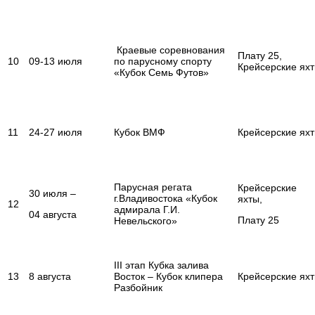
Краевые соревнования
Плату 25,
10
09-13 июля
по парусному спорту
Крейсерские ях
«Кубок Семь Футов»
11
24-27 июля
Кубок ВМФ
Крейсерские ях
Парусная регата
Крейсерские
30 июля –
г.Владивостока «Кубок
яхты,
12
адмирала Г.И.
04 августа
Плату 25
Невельского»
III этап Кубка залива
13
8 августа
Восток – Кубок клипера
Крейсерские ях
Разбойник