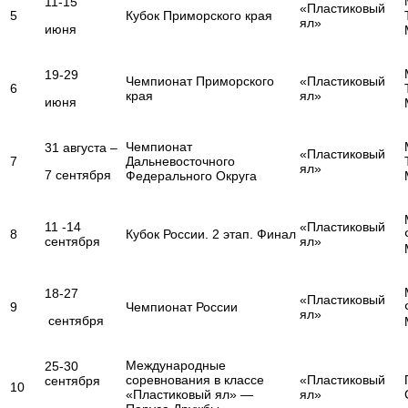
11-15
«Пластиковый
5
Кубок Приморского края
ял»
июня
19-29
Чемпионат Приморского
«Пластиковый
6
края
ял»
июня
Чемпионат
31 августа –
«Пластиковый
7
Дальневосточного
ял»
7 сентября
Федерального Округа
11 -14
«Пластиковый
8
Кубок России. 2 этап. Финал
сентября
ял»
18-27
«Пластиковый
9
Чемпионат России
ял»
сентября
Международные
25-30
соревнования в классе
«Пластиковый
сентября
10
«Пластиковый ял» —
ял»