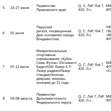
Первенство
Q, С, ЛзР, Лз4.7,
МФ
5
23-27 июня
Приморского края
420, Л-с
Ф
Парусная
УФ
регата, посвященная
Q, С, ЛзР, Лз4.7,
г.
6
02 июля
Дню основания города
420, Л-с
«В
Владивостока
Ф
Межрегиональные
спортивные
соревнования «Кубок
Семь Футов» /Оптимист/
МФ
Q, С, ЛзР, Лз4.7,
7
07-11 июля
Кадет/420/ Лазер 4.7/
ФП
420, Л-с
Лазер-радиал/Лазер-
«С
стандарт/юноши,
девушки, юниоры,
юниорки до 21 года
Первенство
Q, С, Лз4.7, ЛзР,
МФ
8
03-08 августа
Дальневосточного
420, Л-с
Ф
Федерального округа