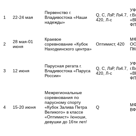
УФ
Первенство г.
Q, С, ЛзР, Лз4.7,
г.
1
22-24 мая
Владивостока «Наши
420, Л-с
«В
надежды»
Ф
Краевое
МФ
28 мая-01
2
соревнование «Кубок
Оптимист, 420
ОО
июня
Находкинского центра»
ПК
УФ
Парусная регата г.
Q, С, ЛзР, Лз4.7,
г.
3
12 июня
Владивостока «Паруса
420, Л-с
«В
России»
Ф
Межрегиональные
соревнования по
парусному спорту
МФ
4
15-20 июня
«Кубок Залива Петра
Q
ВФ
Великого» в классе
«Оптимист» /юноши,
девушки до 16ти лет/