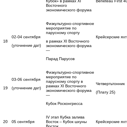
Кубок» в рамках XI
Beneteau First 4
Восточного
экономического форума
Физкультурно-спортивное
мероприятие по
парусному спорту
02-04 сентября
Крейсерские ях
18
в рамках XI Восточного
(уточнение дат)
экономического форума
—
Парад Парусов
Физкультурно-спортивное
мероприятие по
03-06 сентября
парусному спорту в
Четвертьтонник
рамках XI Восточного
19
(уточнение дат)
экономического форума
(Плату 25)
—
Кубок Росконгресса
IV этап Кубка залива
20
05 сентября
Восток – Кубок шхуны
Крейсерские ях
Восток