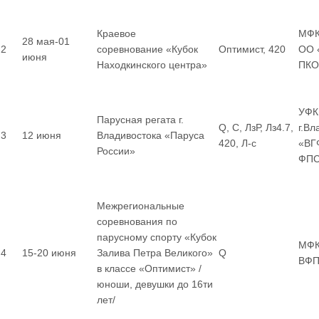
Краевое
МФК
28 мая-01
2
соревнование «Кубок
Оптимист, 420
ОО 
июня
Находкинского центра»
ПКО
УФК
Парусная регата г.
Q, С, ЛзР, Лз4.7,
г.В
3
12 июня
Владивостока «Паруса
420, Л-с
«ВГ
России»
ФП
Межрегиональные
соревнования по
парусному спорту «Кубок
МФК
4
15-20 июня
Залива Петра Великого»
Q
ВФП
в классе «Оптимист» /
юноши, девушки до 16ти
лет/