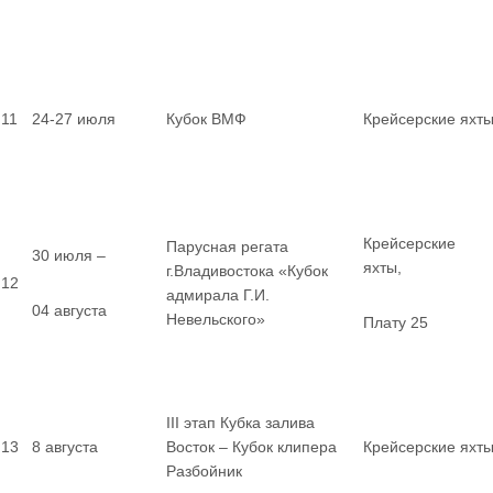
11
24-27 июля
Кубок ВМФ
Крейсерские яхт
Крейсерские
Парусная регата
30 июля –
яхты,
г.Владивостока «Кубок
12
адмирала Г.И.
04 августа
Невельского»
Плату 25
III этап Кубка залива
13
8 августа
Восток – Кубок клипера
Крейсерские яхт
Разбойник