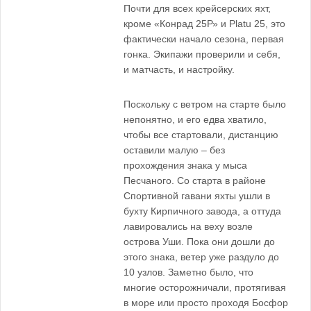
Почти для всех крейсерских яхт,
кроме «Конрад 25Р» и Platu 25, это
фактически начало сезона, первая
гонка. Экипажи проверили и себя,
и матчасть, и настройку.
Поскольку с ветром на старте было
непонятно, и его едва хватило,
чтобы все стартовали, дистанцию
оставили малую – без
прохождения знака у мыса
Песчаного. Со старта в районе
Спортивной гавани яхты ушли в
бухту Кирпичного завода, а оттуда
лавировались на веху возле
острова Уши. Пока они дошли до
этого знака, ветер уже раздуло до
10 узлов. Заметно было, что
многие осторожничали, протягивая
в море или просто проходя Босфор