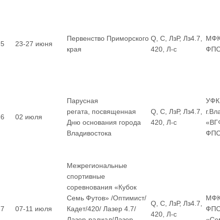
Первенство Приморского
Q, С, ЛзР, Лз4.7,
МФК
5
23-27 июня
края
420, Л-с
ФП
Парусная
УФК
регата, посвященная
Q, С, ЛзР, Лз4.7,
г.Вл
6
02 июля
Дню основания города
420, Л-с
«ВГ
Владивостока
ФП
Межрегиональные
спортивные
соревнования «Кубок
Семь Футов» /Оптимист/
МФК
Q, С, ЛзР, Лз4.7,
7
07-11 июля
Кадет/420/ Лазер 4.7/
ФПС
420, Л-с
Лазер-радиал/Лазер-
«Се