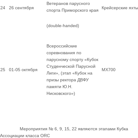
Ветеранов парусного
24
26 сентября
Крейсерские яхт
спорта Приморского края
(double-handed)
Всероссийские
соревнования по
парусному спорту «Кубок
Студенческой Парусной
25
01-05 октября
MX700
Лиги», (этап «Кубок на
призы ректора ДВФУ
памяти Ю.Н.
Нисковского»)
Мероприятия № 6, 9, 15, 22 являются этапами Кубка
Ассоциации класса ORC