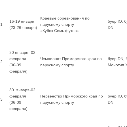
Краевые соревнования по
16-19 января
буер IO, 
1
парусному спорту
(23-26 января)
DN
«Кубок Семь футов»
30 января- 02
февраля
Чемпионат Приморского края по
буер DN, 
2
(06-09
парусному спорту
Монотип 
февраля)
30 января-02
февраля
Первенство Приморского края по
буер IO, 
3
(06-09
парусному спорту
DN
февраля)