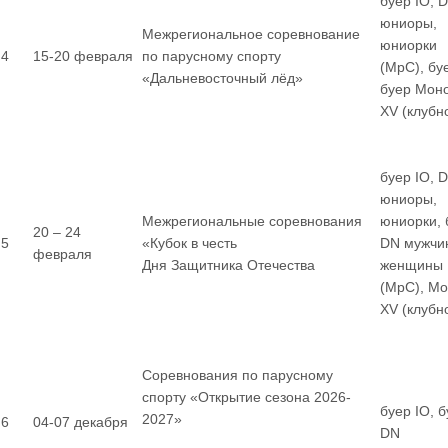
буер IO, 
юниоры,
Межрегиональное соревнование
юниорки
4
15-20 февраля
по парусному спорту
(МрС), бу
«Дальневосточный лёд»
буер Мон
XV (клубн
буер IO, 
юниоры,
Межрегиональные соревнования
юниорки, 
20 – 24
5
«Кубок в честь
DN мужчи
февраля
Дня Защитника Отечества
женщины
(МрС), М
XV (клубн
Соревнования по парусному
спорту «Открытие сезона 2026-
буер IO, 
2027»
6
04-07 декабря
DN