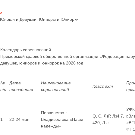
×
Юноши и Девушки, Юниоры и Юниорки
Календарь соревнований
Приморской краевой общественной организации «Федерация пару
девушек, юниоров и юниорок
на 2026 год
№
Дата
Наименование
Про
Класс яхт
п/п
проведения
соревнований
орг
УФК
Первенство г.
Q, С, ЛзР, Лз4.7,
г.Вл
1
22-24 мая
Владивостока «Наши
420, Л-с
«ВГ
надежды»
ФП