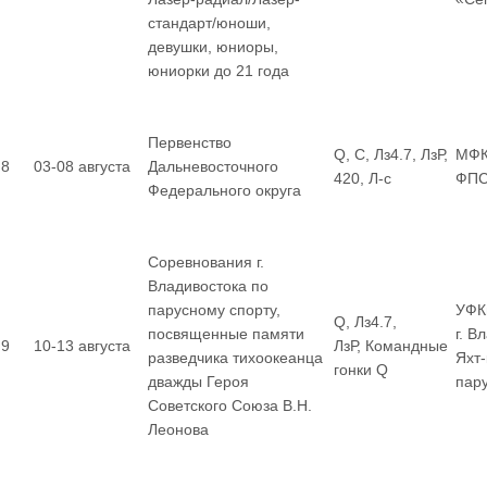
стандарт/юноши,
девушки, юниоры,
юниорки до 21 года
Первенство
Q, С, Лз4.7, ЛзР,
МФК
8
03-08 августа
Дальневосточного
420, Л-с
ФП
Федерального округа
Соревнования г.
Владивостока по
парусному спорту,
УФК
Q, Лз4.7,
посвященные памяти
г. В
9
10-13 августа
ЛзР, Командные
разведчика тихоокеанца
Яхт
гонки Q
дважды Героя
пар
Советского Союза В.Н.
Леонова