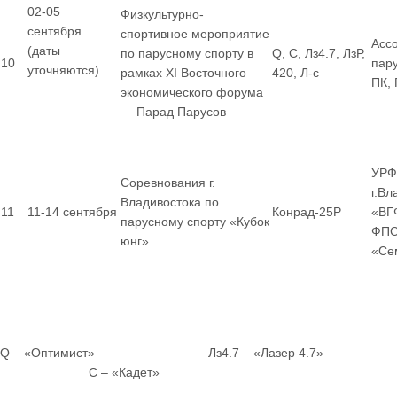
02-05
Физкультурно-
сентября
спортивное мероприятие
Асс
(даты
по парусному спорту в
Q, С, Лз4.7, ЛзР,
10
пар
уточняются)
рамках XI Восточного
420, Л-с
ПК,
экономического форума
— Парад Парусов
УРФ
Соревнования г.
г.Вл
Владивостока по
11
11-14 сентября
Конрад-25Р
«ВГ
парусному спорту «Кубок
ФПС
юнг»
«Се
Q – «Оптимист» Лз4.7 – «Лазер 4.7»
С – «Кадет»