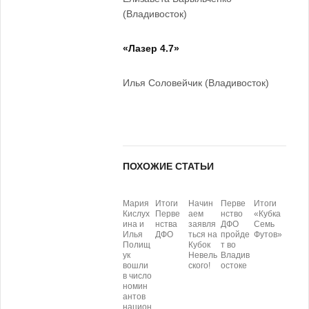
(Владивосток)
«Лазер 4.7»
Илья Соловейчик (Владивосток)
ПОХОЖИЕ СТАТЬИ
Мария
Итоги
Начин
Перве
Итоги
Кислух
Перве
аем
нство
«Кубка
ина и
нства
заявля
ДФО
Семь
Илья
ДФО
ться на
пройде
Футов»
Полищ
Кубок
т во
ук
Невель
Владив
вошли
ского!
остоке
в число
номин
антов
национ