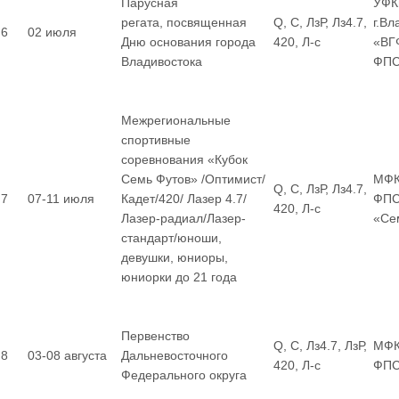
Парусная
УФК
регата, посвященная
Q, С, ЛзР, Лз4.7,
г.Вл
6
02 июля
Дню основания города
420, Л-с
«ВГ
Владивостока
ФП
Межрегиональные
спортивные
соревнования «Кубок
Семь Футов» /Оптимист/
МФК
Q, С, ЛзР, Лз4.7,
7
07-11 июля
Кадет/420/ Лазер 4.7/
ФПС
420, Л-с
Лазер-радиал/Лазер-
«Се
стандарт/юноши,
девушки, юниоры,
юниорки до 21 года
Первенство
Q, С, Лз4.7, ЛзР,
МФК
8
03-08 августа
Дальневосточного
420, Л-с
ФП
Федерального округа