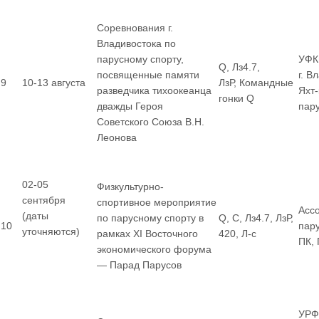
Соревнования г.
Владивостока по
парусному спорту,
УФК
Q, Лз4.7,
посвященные памяти
г. В
9
10-13 августа
ЛзР, Командные
разведчика тихоокеанца
Яхт
гонки Q
дважды Героя
пар
Советского Союза В.Н.
Леонова
02-05
Физкультурно-
сентября
спортивное мероприятие
Асс
(даты
по парусному спорту в
Q, С, Лз4.7, ЛзР,
10
пар
уточняются)
рамках XI Восточного
420, Л-с
ПК,
экономического форума
— Парад Парусов
УРФ