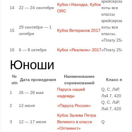
крейсерские
Кубок г.Находка, Кубок
14
22 — 24 сентября
яхты все
ORC
классы
крейсерские
29 сентября — 1
яхты все
15
Кубок Ветеранов 2017
октября
классы,
«Плату 25»
16
6 — 8 октября
Кубок «Реалмэн» 2017
«Плату 25»
Юноши
№
Наименование
Дата проведения
Класс яхт
п/п
соревнований
Паруса нашей
Q, C, ЛзР,
1
26 — 28 мая
надежды
Лз4.7, 420
Q, C, ЛзР,
2
12 июня
«Паруса России»
Лз4.7, 420
Кубок Залива Петра
3
12 — 17 июня
Великого в классе
Q
«Оптимист»