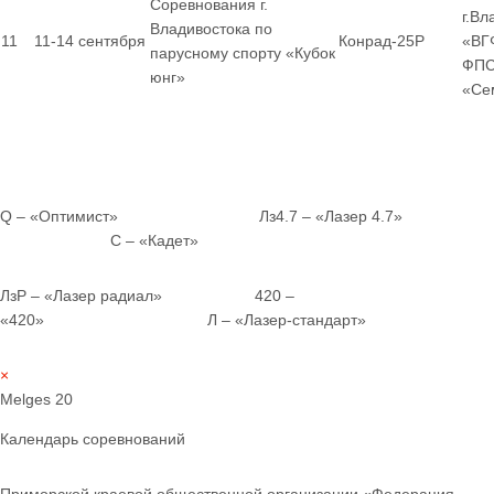
Соревнования г.
г.Вл
Владивостока по
11
11-14 сентября
Конрад-25Р
«ВГ
парусному спорту «Кубок
ФПС
юнг»
«Се
Q – «Оптимист» Лз4.7 – «Лазер 4.7»
С – «Кадет»
ЛзР – «Лазер радиал» 420 –
«420» Л – «Лазер-стандарт»
×
Melges 20
Календарь соревнований