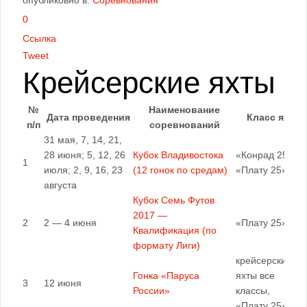
опубликовно в:
Соревнования
0
Ссылка
Tweet
К
рейсерские яхты
№
Наименование
Дата проведения
Класс яхт
п/п
соревнований
31 мая, 7, 14, 21,
28 июня; 5, 12, 26
Кубок Владивостока
«Конрад 25Р»,
1
июля; 2, 9, 16, 23
(12 гонок по средам)
«Плату 25»
августа
Кубок Семь Футов
2017 —
2
2 — 4 июня
«Плату 25»
Квалификация (по
формату Лиги)
крейсерские
Гонка «Паруса
яхты все
3
12 июня
России»
классы,
«Плату 25»