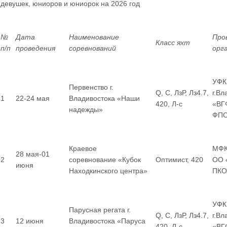
девушек, юниоров и юниорок
на 2026 год
№
Дата
Наименование
Про
Класс яхт
п/п
проведения
соревнований
орг
УФК
Первенство г.
Q, С, ЛзР, Лз4.7,
г.Вл
1
22-24 мая
Владивостока «Наши
420, Л-с
«ВГ
надежды»
ФП
Краевое
МФК
28 мая-01
2
соревнование «Кубок
Оптимист, 420
ОО 
июня
Находкинского центра»
ПКО
УФК
Парусная регата г.
Q, С, ЛзР, Лз4.7,
г.В
3
12 июня
Владивостока «Паруса
420, Л-с
«ВГ