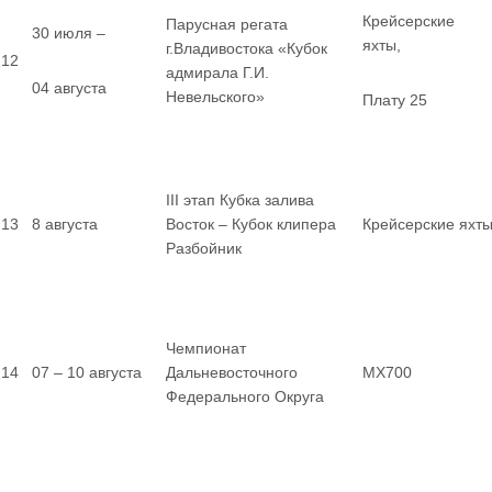
Крейсерские
Парусная регата
30 июля –
яхты,
г.Владивостока «Кубок
12
адмирала Г.И.
04 августа
Невельского»
Плату 25
III этап Кубка залива
13
8 августа
Восток – Кубок клипера
Крейсерские яхт
Разбойник
Чемпионат
14
07 – 10 августа
Дальневосточного
MX700
Федерального Округа