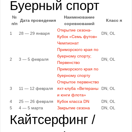
Буерный спорт
№
Наименование
Дата проведения
Класс яхт
п/п
соревнований
Открытие сезона-
1
28 — 29 января
DN, OL
Кубок «Семь футов»
Чемпионат
Приморского края по
буерному спорту;
2
3 — 5 февраля
DN, OL
Первенство
Приморского края по
буерному спорту
Открытое первенство
3
11 — 12 февраля
яхт-клуба «Ветераны
DN, OL
и юнги флота»
4
25 — 26 февраля
Кубок класса DN
DN, OL
5
4 — 5 марта
Закрытие сезона
DN, OL
Кайтсерфинг /