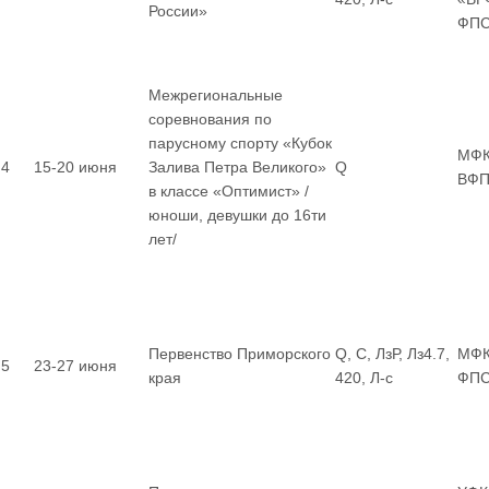
России»
ФП
Межрегиональные
соревнования по
парусному спорту «Кубок
МФК
4
15-20 июня
Залива Петра Великого»
Q
ВФП
в классе «Оптимист» /
юноши, девушки до 16ти
лет/
Первенство Приморского
Q, С, ЛзР, Лз4.7,
МФК
5
23-27 июня
края
420, Л-с
ФП