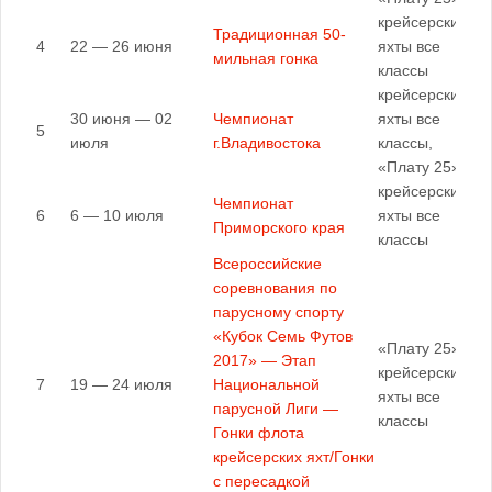
крейсерские
Традиционная 50-
4
22 — 26 июня
яхты все
мильная гонка
классы
крейсерские
30 июня — 02
Чемпионат
яхты все
5
июля
г.Владивостока
классы,
«Плату 25»
крейсерские
Чемпионат
6
6 — 10 июля
яхты все
Приморского края
классы
Всероссийские
соревнования по
парусному спорту
«Кубок Семь Футов
«Плату 25»,
2017» — Этап
крейсерские
7
19 — 24 июля
Национальной
яхты все
парусной Лиги —
классы
Гонки флота
крейсерских яхт/Гонки
с пересадкой