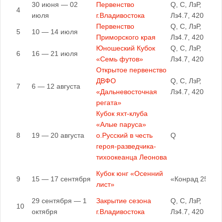
30 июня — 02
Первенство
Q, C, ЛзР,
4
июля
г.Владивостока
Лз4.7, 420
Первенство
Q, C, ЛзР,
5
10 — 14 июля
Приморского края
Лз4.7, 420
Юношеский Кубок
Q, C, ЛзР,
6
16 — 21 июля
«Семь футов»
Лз4.7, 420
Открытое первенство
ДВФО
Q, C, ЛзР,
7
6 — 12 августа
«Дальневосточная
Лз4.7, 420
регата»
Кубок яхт-клуба
«Алые паруса»
8
19 — 20 августа
о.Русский в честь
Q
героя-разведчика-
тихоокеанца Леонова
Кубок юнг «Осенний
9
15 — 17 сентября
«Конрад 25Р»
лист»
29 сентября — 1
Закрытие сезона
Q, C, ЛзР,
10
октября
г.Владивостока
Лз4.7, 420