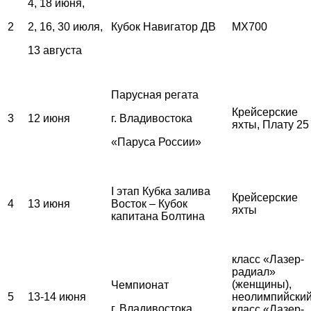
4, 18 июня,
2
2, 16, 30 июля,
Кубок Навигатор ДВ
MX700
13 августа
Парусная регата
Крейсерские
3
12 июня
г. Владивостока
яхты, Плату 25
«Паруса России»
I этап Кубка залива
Крейсерские
4
13 июня
Восток – Кубок
яхты
капитана Болтина
класс «Лазер-
радиал»
(женщины),
Чемпионат
5
13-14 июня
неолимпийски
г. Владивостока
класс «Лазер-