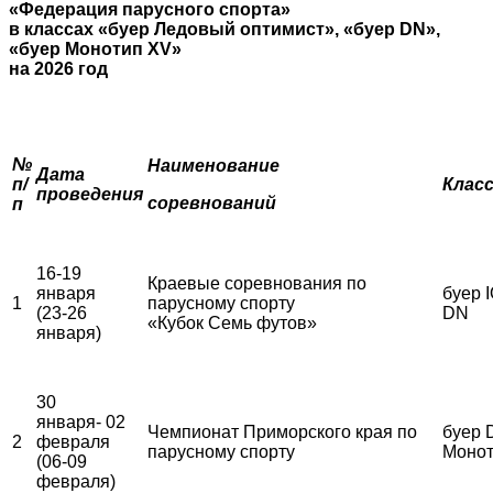
«Федерация парусного спорта»
в классах «буер Ледовый оптимист», «буер
DN
»,
«буер Монотип
XV
»
на 2026 год
№
Наименование
Дата
п/
Клас
проведения
соревнований
п
16-19
Краевые соревнования по
января
буер I
1
парусному спорту
(23-26
DN
«Кубок Семь футов»
января)
30
января- 02
Чемпионат Приморского края по
буер 
2
февраля
парусному спорту
Монот
(06-09
февраля)