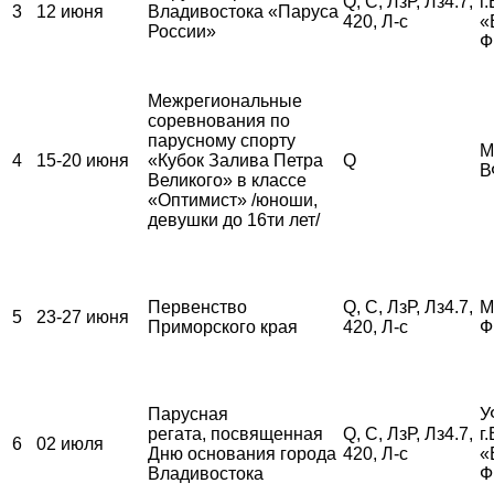
Q, С, ЛзР, Лз4.7,
г
3
12 июня
Владивостока «Паруса
420, Л-с
«
России»
Ф
Межрегиональные
соревнования по
парусному спорту
М
4
15-20 июня
«Кубок Залива Петра
Q
В
Великого» в классе
«Оптимист» /юноши,
девушки до 16ти лет/
Первенство
Q, С, ЛзР, Лз4.7,
М
5
23-27 июня
Приморского края
420, Л-с
Ф
Парусная
У
регата, посвященная
Q, С, ЛзР, Лз4.7,
г
6
02 июля
Дню основания города
420, Л-с
«
Владивостока
Ф