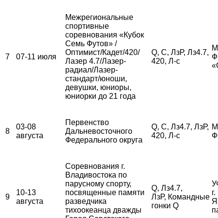
Межрегиональные
спортивные
соревнования «Кубок
Семь Футов» /
М
Оптимист/Кадет/420/
Q, С, ЛзР, Лз4.7,
7
07-11 июля
Ф
Лазер 4.7/Лазер-
420, Л-с
«
радиал/Лазер-
стандарт/юноши,
девушки, юниоры,
юниорки до 21 года
Первенство
03-08
Q, С, Лз4.7, ЛзР,
М
8
Дальневосточного
августа
420, Л-с
Ф
Федерального округа
Соревнования г.
Владивостока по
парусному спорту,
У
Q, Лз4.7,
10-13
посвященные памяти
г
9
ЛзР, Командные
августа
разведчика
Я
гонки Q
тихоокеанца дважды
п