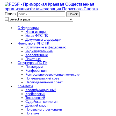
Поиск
О Федерации
Наша история
Устав ФПС ПК
Документы федерации
Членство в ФПС ПК
Вступление в федерацию
Индивидуальные
Коллективные
Почетные
Структура ФПС ПК
Президиум
Конференция
Контрольно-ревизионная комиссия
Попечительский совет
Наблюдательный совет
Комитеты
Квалификационный
Крейсерский
Технический
Судейская коллегия
Детский спорт
По связям с регионами
По этике