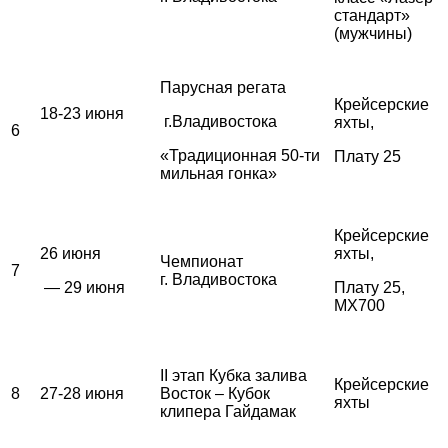
стандарт»
(мужчины)
Парусная регата
Крейсерские
18-23 июня
г.Владивостока
яхты,
6
«Традиционная 50-ти
Плату 25
мильная гонка»
Крейсерские
26 июня
яхты,
Чемпионат
7
г. Владивостока
— 29 июня
Плату 25,
MX700
II этап Кубка залива
Крейсерские
8
27-28 июня
Восток – Кубок
яхты
клипера Гайдамак