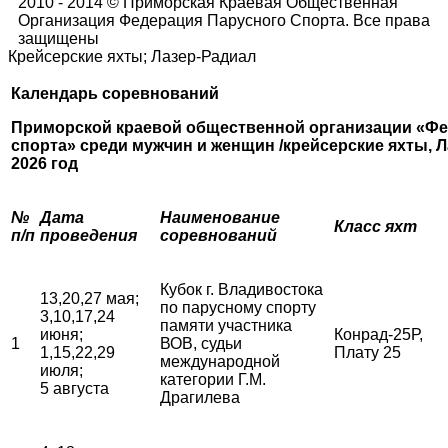
2010 - 2014 © Приморская Краевая Общественная
Организация Федерация Парусного Спорта. Все права
защищены
Крейсерские яхты; Лазер-Радиал
Календарь соревнований
Приморской краевой общественной организации «Фе
спорта»
среди мужчин и женщин /крейсерские яхты, Л
2026 год
№
Дата
Наименование
Класс яхт
п/п
проведения
соревнований
Кубок г. Владивостока
13,20,27 мая;
по парусному спорту
3,10,17,24
памяти участника
июня;
Конрад-25Р,
1
ВОВ, судьи
1,15,22,29
Плату 25
международной
июля;
категории Г.М.
5 августа
Драгилева