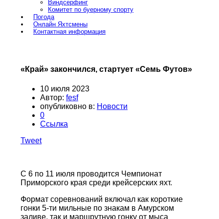
Виндсерфинг
Комитет по буерному спорту
Погода
Онлайн Яхтсмены
Контактная информация
«Край» закончился, стартует «Семь Футов»
10 июля 2023
Автор:
fesf
опубликовно в:
Новости
0
Ссылка
Tweet
С 6 по 11 июля проводится Чемпионат
Приморского края среди крейсерских яхт.
Формат соревнований включал как короткие
гонки 5-ти мильные по знакам в Амурском
заливе, так и маршрутную гонку от мыса