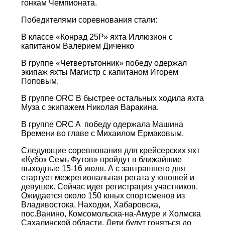
гонкам Чемпионата.
Победителями соревнования стали:
В классе «Конрад 25Р» яхта Иллюзион с
капитаном Валерием Диченко
В группе «Четвертьтонник» победу одержал
экипаж яхты Магистр с капитаном Игорем
Поповым.
В группе ORC B быстрее остальных ходила яхта
Муза с экипажем Николая Варакина.
В группе ORC A победу одержала Машина
Времени во главе с Михаилом Ермаковым.
Следующие соревнования для крейсерских яхт
«Кубок Семь Футов» пройдут в ближайшие
выходные 15-16 июля. А с завтрашнего дня
стартует межрегиональная регата у юношей и
девушек. Сейчас идет регистрация участников.
Ожидается около 150 юных спортсменов из
Владивостока, Находки, Хабаровска,
пос.Ванино, Комсомольска-на-Амуре и Холмска
Сахалинской области. Дети будут гоняться до