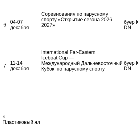
Соревнования по парусному
спорту «Открытие сезона 2026-
04-07
буер I
6
2027»
декабря
DN
International Far-Eastern
Iceboat Cup —
11-14
буер I
Международный Дальневосточный
7
декабря
DN
Кубок по парусному спорту
×
Пластиковый ял