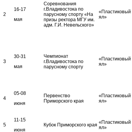
Соревнования
г.Владивостока по
16-17
«Пластиковый
2
парусному спорту «На
ял»
мая
призы ректора МГУ им.
адм. Г.И. Невельского»
Чемпионат
30-31
«Пластиковый
3
г.Владивостока по
ял»
мая
парусному спорту
05-08
Первенство
«Пластиковый
4
Приморского края
ял»
июня
11-15
«Пластиковый
5
Кубок Приморского края
ял»
июня