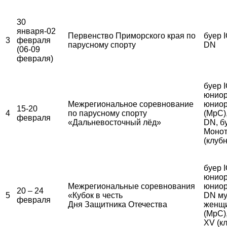
30
января-02
Первенство Приморского края по
буер I
3
февраля
парусному спорту
DN
(06-09
февраля)
буер 
юниор
Межрегиональное соревнование
юниор
15-20
4
по парусному спорту
(МрС)
февраля
«Дальневосточный лёд»
DN, б
Монот
(клуб
буер 
юниор
Межрегиональные соревнования
юниор
20 – 24
5
«Кубок в честь
DN му
февраля
Дня Защитника Отечества
женщ
(МрС)
XV (к