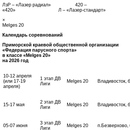
ЛзР – «Лазер радиал» 420 –
«420» Л – «Лазер-стандарт»
×
Melges 20
Календарь соревнований
Приморской краевой общественной организации
«Федерация парусного спорта»
в классе «Melges 20»
на 2026 год
10-12 апреля
1 этап ДВ
(или 17-19
Melges 20
Владивосток, 
Лиги
апреля)
2 этап ДВ
15-17 мая
Melges 20
Владивосток, 
Лиги
3 этап ДВ
05-07 июня
Melges 20
п.Безверхово,
Лиги