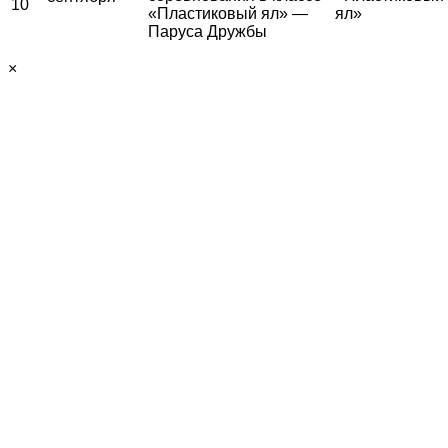
10
«Пластиковый ял» —
ял»
Паруса Дружбы
×