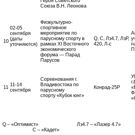
Героя Советского
Союза В.Н. Леонова
Физкультурно-
спортивное
02-05
мероприятие по
А
сентября
парусному спорту в
Q, С, Лз4.7, ЛзР,
у
(даты
10
рамках XI Восточного
420, Л-с
п
уточняются)
экономического
П
форума — Парад
Парусов
У
Соревнования г.
г
11-14
Владивостока по
11
Конрад-25Р
«
сентября
парусному
Ф
спорту «Кубок юнг»
«
Q – «Оптимист» Лз4.7 – «Лазер 4.7»
С – «Кадет»