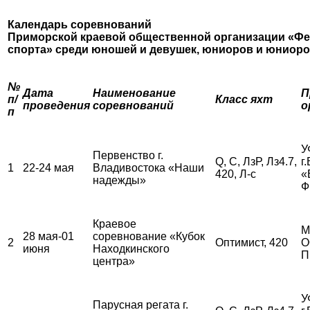
Календарь соревнований
Приморской краевой общественной организации «Фе
спорта»
среди юношей и девушек, юниоров и юниор
№
Дата
Наименование
П
п/
Класс яхт
проведения
соревнований
о
п
У
Первенство г.
Q, С, ЛзР, Лз4.7,
г
1
22-24 мая
Владивостока «Наши
420, Л-с
«
надежды»
Ф
Краевое
М
28 мая-01
соревнование «Кубок
2
Оптимист, 420
О
июня
Находкинского
П
центра»
У
Парусная регата г.