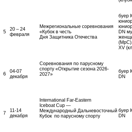
буер 
юниор
Межрегиональные соревнования
юниор
20 – 24
5
«Кубок в честь
DN му
февраля
Дня Защитника Отечества
женщ
(МрС)
XV (к
Соревнования по парусному
спорту «Открытие сезона 2026-
04-07
буер I
6
2027»
декабря
DN
International Far-Eastern
Iceboat Cup —
11-14
буер I
Международный Дальневосточный
7
декабря
DN
Кубок по парусному спорту