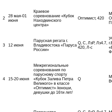
Краевое
М
28 мая-01
соревнование «Кубок
2
Оптимист, 420
О
июня
Находкинского
П
центра»
У
Парусная регата г.
Q, С, ЛзР, Лз4.7,
г
3
12 июня
Владивостока «Паруса
420, Л-с
«
России»
Ф
Межрегиональные
соревнования по
парусному спорту
М
4
15-20 июня
«Кубок Залива Петра
Q
В
Великого» в классе
«Оптимист» /юноши,
девушки до 16ти лет/