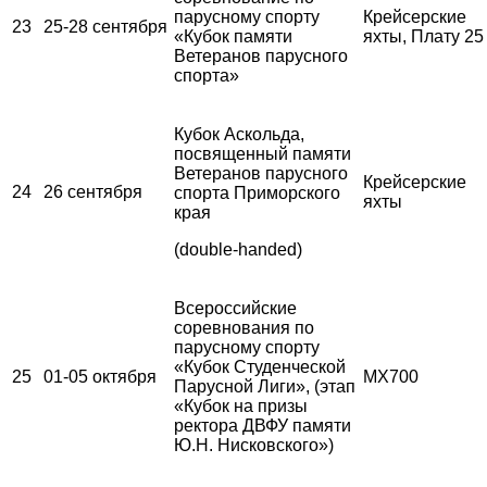
парусному спорту
Крейсерские
23
25-28 сентября
«Кубок памяти
яхты, Плату 25
Ветеранов парусного
спорта»
Кубок Аскольда,
посвященный памяти
Ветеранов парусного
Крейсерские
24
26 сентября
спорта Приморского
яхты
края
(double-handed)
Всероссийские
соревнования по
парусному спорту
«Кубок Студенческой
25
01-05 октября
MX700
Парусной Лиги», (этап
«Кубок на призы
ректора ДВФУ памяти
Ю.Н. Нисковского»)