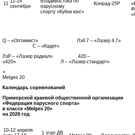
11-14
Владивостока по
11
Конрад-25Р
«
сентября
парусному
Ф
спорту «Кубок юнг»
«
Q – «Оптимист» Лз4.7 – «Лазер 4.7»
С – «Кадет»
ЛзР – «Лазер радиал» 420 –
«420» Л – «Лазер-стандарт»
×
Melges 20
Календарь соревнований
Приморской краевой общественной организации
«Федерация парусного спорта»
в классе «Melges 20»
на 2026 год
10-12 апреля
1 этап ДВ