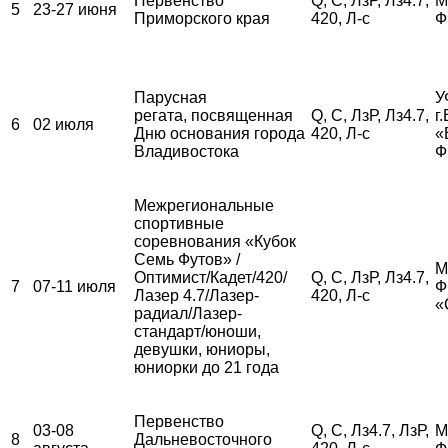
Первенство
Q, С, ЛзР, Лз4.7,
М
5
23-27 июня
Приморского края
420, Л-с
Ф
Парусная
У
регата, посвященная
Q, С, ЛзР, Лз4.7,
г
6
02 июля
Дню основания города
420, Л-с
«
Владивостока
Ф
Межрегиональные
спортивные
соревнования «Кубок
Семь Футов» /
М
Оптимист/Кадет/420/
Q, С, ЛзР, Лз4.7,
7
07-11 июля
Ф
Лазер 4.7/Лазер-
420, Л-с
«
радиал/Лазер-
стандарт/юноши,
девушки, юниоры,
юниорки до 21 года
Первенство
03-08
Q, С, Лз4.7, ЛзР,
М
8
Дальневосточного