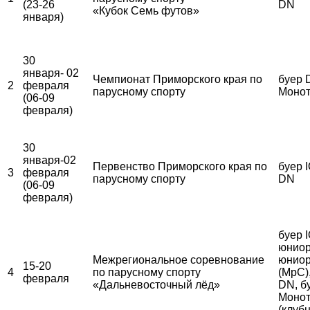
(23-26
DN
«Кубок Семь футов»
января)
30
января- 02
Чемпионат Приморского края по
буер 
2
февраля
парусному спорту
Монот
(06-09
февраля)
30
января-02
Первенство Приморского края по
буер I
3
февраля
парусному спорту
DN
(06-09
февраля)
буер 
юниор
Межрегиональное соревнование
юниор
15-20
4
по парусному спорту
(МрС)
февраля
«Дальневосточный лёд»
DN, б
Монот
(клуб