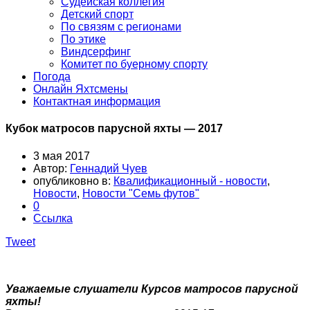
Судейская коллегия
Детский спорт
По связям с регионами
По этике
Виндсерфинг
Комитет по буерному спорту
Погода
Онлайн Яхтсмены
Контактная информация
Кубок матросов парусной яхты — 2017
3 мая 2017
Автор:
Геннадий Чуев
опубликовно в:
Квалификационный - новости
,
Новости
,
Новости "Семь футов"
0
Ссылка
Tweet
Уважаемые слушатели Курсов матросов парусной
яхты!