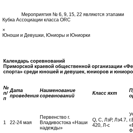
Мероприятия № 6, 9, 15, 22 являются этапами
Кубка Ассоциации класса ORC
×
Юноши и Девушки, Юниоры и Юниорки
Календарь соревнований
Приморской краевой общественной организации «Фе
спорта»
среди юношей и девушек, юниоров и юниор
№
Дата
Наименование
П
п/
Класс яхт
проведения
соревнований
о
п
У
Первенство г.
Q, С, ЛзР, Лз4.7,
г
1
22-24 мая
Владивостока «Наши
420, Л-с
«
надежды»
Ф