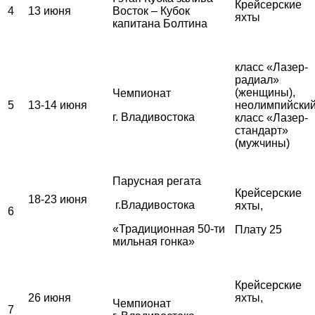
Крейсерские
4
13 июня
Восток – Кубок
яхты
капитана Болтина
класс «Лазер-
радиал»
(женщины),
Чемпионат
5
13-14 июня
неолимпийски
г. Владивостока
класс «Лазер-
стандарт»
(мужчины)
Парусная регата
Крейсерские
18-23 июня
г.Владивостока
яхты,
6
«Традиционная 50-ти
Плату 25
мильная гонка»
Крейсерские
26 июня
яхты,
Чемпионат
7