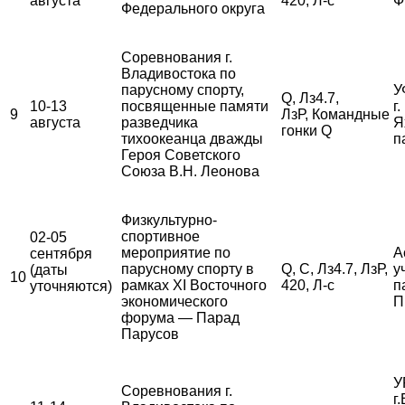
августа
420, Л-с
Ф
Федерального округа
Соревнования г.
Владивостока по
парусному спорту,
У
Q, Лз4.7,
10-13
посвященные памяти
г
9
ЛзР, Командные
августа
разведчика
Я
гонки Q
тихоокеанца дважды
п
Героя Советского
Союза В.Н. Леонова
Физкультурно-
спортивное
02-05
мероприятие по
А
сентября
парусному спорту в
Q, С, Лз4.7, ЛзР,
у
(даты
10
рамках XI Восточного
420, Л-с
п
уточняются)
экономического
П
форума — Парад
Парусов
У
Соревнования г.
г