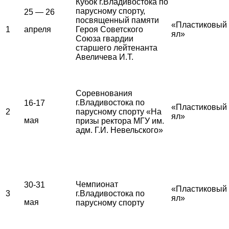
Кубок г.Владивостока по
парусному спорту,
25 — 26
посвященный памяти
«Пластиковый
1
апреля
Героя Советского
ял»
Союза гвардии
старшего лейтенанта
Авеличева И.Т.
Соревнования
г.Владивостока по
16-17
«Пластиковый
2
парусному спорту «На
ял»
мая
призы ректора МГУ им.
адм. Г.И. Невельского»
Чемпионат
30-31
«Пластиковый
3
г.Владивостока по
ял»
мая
парусному спорту