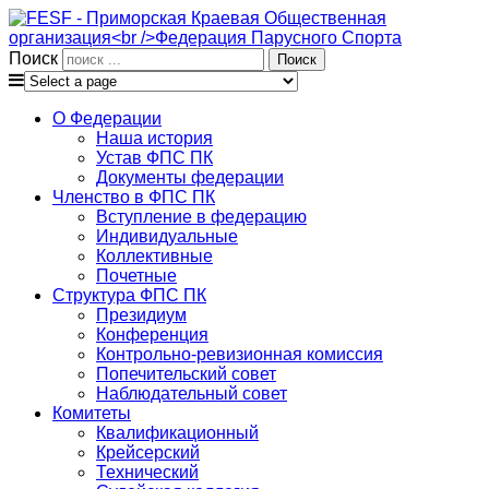
Поиск
О Федерации
Наша история
Устав ФПС ПК
Документы федерации
Членство в ФПС ПК
Вступление в федерацию
Индивидуальные
Коллективные
Почетные
Структура ФПС ПК
Президиум
Конференция
Контрольно-ревизионная комиссия
Попечительский совет
Наблюдательный совет
Комитеты
Квалификационный
Крейсерский
Технический