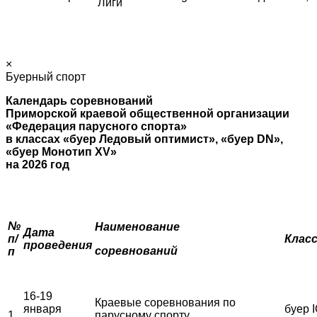
Лиги
×
Буерный спорт
Календарь соревнований
Приморской краевой общественной организации
«Федерация парусного спорта»
в классах «буер Ледовый оптимист», «буер
DN
»,
«буер Монотип
XV
»
на 2026 год
№
Наименование
Дата
п/
Клас
проведения
соревнований
п
16-19
Краевые соревнования по
января
буер I
1
парусному спорту