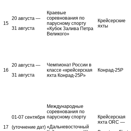
Краевые
соревнования по
20 августа —
Крейсерские
15
парусному спорту
яхты
31 августа
«Кубок Залива Петра
Великого»
Чемпионат России в
20 августа —
16
классе «крейсерская
Конрад-25Р
31 августа
яхта Конрад-25Р»
Международные
соревнования по
парусному спорту
Крейсерская
01-07 сентября
яхта ORC —
«Дальневосточный
17
(уточнение дат)