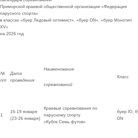
Приморской краевой общественной организации «Федерация
парусного спорта»
в классах «буер Ледовый оптимист», «буер
DN
», «буер Монотип
XV
»
на 2026 год
Наименование
№
Дата
Класс
п/п
проведения
соревнований
Краевые соревнования по
16-19 января
буер IO, 
1
парусному спорту
(23-26 января)
DN
«Кубок Семь футов»