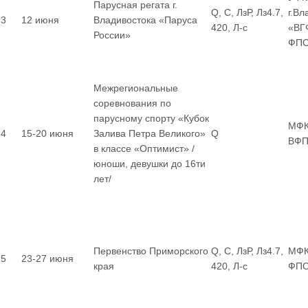
Парусная регата г.
Q, С, ЛзР, Лз4.7,
г.В
3
12 июня
Владивостока «Паруса
420, Л-с
«ВГ
России»
ФП
Межрегиональные
соревнования по
парусному спорту «Кубок
МФК
4
15-20 июня
Залива Петра Великого»
Q
ВФП
в классе «Оптимист» /
юноши, девушки до 16ти
лет/
Первенство Приморского
Q, С, ЛзР, Лз4.7,
МФК
5
23-27 июня
края
420, Л-с
ФП