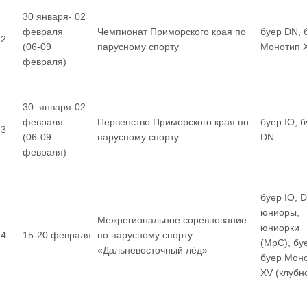
30 января- 02
февраля
Чемпионат Приморского края по
буер DN, 
2
(06-09
парусному спорту
Монотип 
февраля)
30 января-02
февраля
Первенство Приморского края по
буер IO, 
3
(06-09
парусному спорту
DN
февраля)
буер IO, 
юниоры,
Межрегиональное соревнование
юниорки
4
15-20 февраля
по парусному спорту
(МрС), бу
«Дальневосточный лёд»
буер Мон
XV (клубн