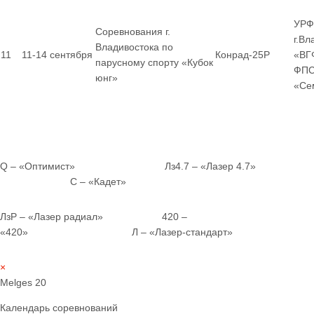
УРФ
Соревнования г.
г.Вл
Владивостока по
11
11-14 сентября
Конрад-25Р
«ВГ
парусному спорту «Кубок
ФПС
юнг»
«Се
Q – «Оптимист» Лз4.7 – «Лазер 4.7»
С – «Кадет»
ЛзР – «Лазер радиал» 420 –
«420» Л – «Лазер-стандарт»
×
Melges 20
Календарь соревнований