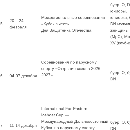
буер IO, 
юниоры,
Межрегиональные соревнования
юниорки, 
20 – 24
5
«Кубок в честь
DN мужчи
февраля
Дня Защитника Отечества
женщины
(МрС), М
XV (клубн
Соревнования по парусному
спорту «Открытие сезона 2026-
буер IO, 
2027»
6
04-07 декабря
DN
International Far-Eastern
Iceboat Cup —
Международный Дальневосточный
буер IO, 
7
11-14 декабря
Кубок по парусному спорту
DN