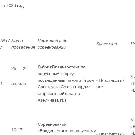
на 2026 год
№ п/
Дата
Наименование
Класс яхт
П
п
проведения
соревнований
Кубок г.Владивостока по
25 — 26
парусному спорту,
У
посвященный памяти Героя
«Пластиковый
1
апреля
г
Советского Союза гвардии
ял»
«
старшего лейтенанта
Авеличева И.Т.
У
Соревнования
г
16-17
г.Владивостока по парусному
«
«Пластиковый