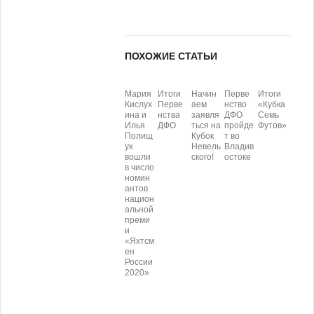
ПОХОЖИЕ СТАТЬИ
Мария
Итоги
Начин
Перве
Итоги
Кислух
Перве
аем
нство
«Кубка
ина и
нства
заявля
ДФО
Семь
Илья
ДФО
ться на
пройде
Футов»
Полищ
Кубок
т во
ук
Невель
Владив
вошли
ского!
остоке
в число
номин
антов
национ
альной
преми
и
«Яхтсм
ен
России
2020»