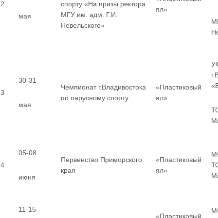
2
спорту «На призы ректора
ял»
МГУ им. адм. Г.И.
мая
МГ
Невельского»
Н
У
г
30-31
«
Чемпионат г.Владивостока
«Пластиковый
3
по парусному спорту
ял»
мая
Т
М
05-08
М
Первенство Приморского
«Пластиковый
4
Т
края
ял»
М
июня
11-15
М
«Пластиковый