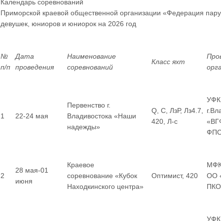
Календарь соревнований
Приморской краевой общественной организации «Федерация пару
девушек, юниоров и юниорок
на 2026 год
№
Дата
Наименование
Про
Класс яхт
п/п
проведения
соревнований
орг
УФК
Первенство г.
Q, С, ЛзР, Лз4.7,
г.Вл
1
22-24 мая
Владивостока «Наши
420, Л-с
«ВГ
надежды»
ФП
Краевое
МФК
28 мая-01
2
соревнование «Кубок
Оптимист, 420
ОО 
июня
Находкинского центра»
ПКО
УФК