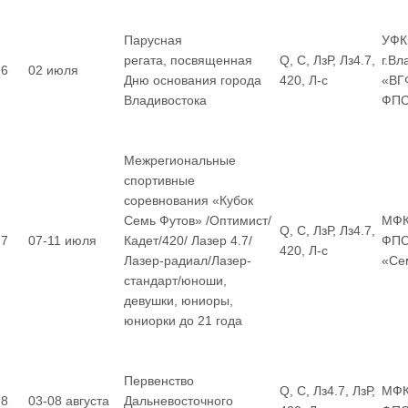
Парусная
УФК
регата, посвященная
Q, С, ЛзР, Лз4.7,
г.Вл
6
02 июля
Дню основания города
420, Л-с
«ВГ
Владивостока
ФП
Межрегиональные
спортивные
соревнования «Кубок
Семь Футов» /Оптимист/
МФК
Q, С, ЛзР, Лз4.7,
7
07-11 июля
Кадет/420/ Лазер 4.7/
ФПС
420, Л-с
Лазер-радиал/Лазер-
«Се
стандарт/юноши,
девушки, юниоры,
юниорки до 21 года
Первенство
Q, С, Лз4.7, ЛзР,
МФК
8
03-08 августа
Дальневосточного