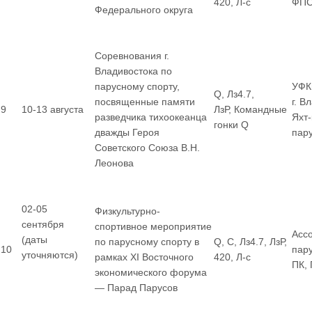
420, Л-с
ФП
Федерального округа
Соревнования г.
Владивостока по
парусному спорту,
УФК
Q, Лз4.7,
посвященные памяти
г. В
9
10-13 августа
ЛзР, Командные
разведчика тихоокеанца
Яхт
гонки Q
дважды Героя
пар
Советского Союза В.Н.
Леонова
02-05
Физкультурно-
сентября
спортивное мероприятие
Асс
(даты
по парусному спорту в
Q, С, Лз4.7, ЛзР,
10
пар
уточняются)
рамках XI Восточного
420, Л-с
ПК,
экономического форума
— Парад Парусов