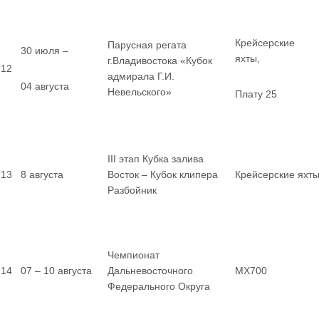
Крейсерские
Парусная регата
30 июля –
яхты,
г.Владивостока «Кубок
12
адмирала Г.И.
04 августа
Невельского»
Плату 25
III этап Кубка залива
13
8 августа
Восток – Кубок клипера
Крейсерские яхт
Разбойник
Чемпионат
14
07 – 10 августа
Дальневосточного
MX700
Федерального Округа