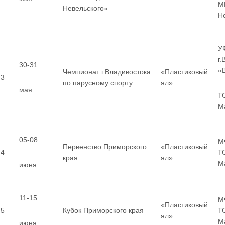
МГ
Невельского»
Н
У
г
30-31
«
Чемпионат г.Владивостока
«Пластиковый
3
по парусному спорту
ял»
мая
Т
М
05-08
М
Первенство Приморского
«Пластиковый
4
Т
края
ял»
М
июня
11-15
М
«Пластиковый
5
Кубок Приморского края
Т
ял»
М
июня