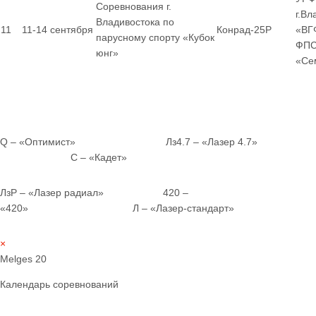
Соревнования г.
г.Вл
Владивостока по
11
11-14 сентября
Конрад-25Р
«ВГ
парусному спорту «Кубок
ФПС
юнг»
«Се
Q – «Оптимист» Лз4.7 – «Лазер 4.7»
С – «Кадет»
ЛзР – «Лазер радиал» 420 –
«420» Л – «Лазер-стандарт»
×
Melges 20
Календарь соревнований