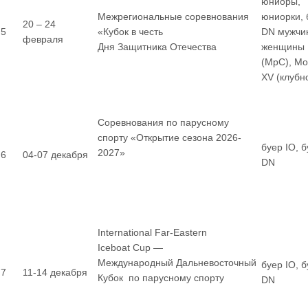
юниоры,
Межрегиональные соревнования
юниорки, 
20 – 24
5
«Кубок в честь
DN мужчи
февраля
Дня Защитника Отечества
женщины
(МрС), М
XV (клубн
Соревнования по парусному
спорту «Открытие сезона 2026-
буер IO, 
2027»
6
04-07 декабря
DN
International Far-Eastern
Iceboat Cup —
Международный Дальневосточный
буер IO, 
7
11-14 декабря
Кубок по парусному спорту
DN