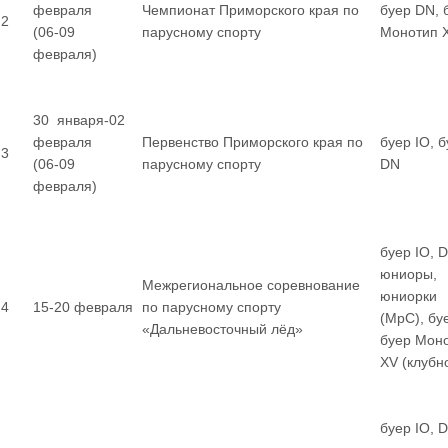
февраля
Чемпионат Приморского края по
буер DN, 
2
(06-09
парусному спорту
Монотип 
февраля)
30 января-02
февраля
Первенство Приморского края по
буер IO, 
3
(06-09
парусному спорту
DN
февраля)
буер IO, 
юниоры,
Межрегиональное соревнование
юниорки
4
15-20 февраля
по парусному спорту
(МрС), бу
«Дальневосточный лёд»
буер Мон
XV (клубн
буер IO, 