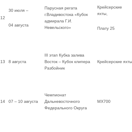
Крейсерские
Парусная регата
30 июля –
яхты,
г.Владивостока «Кубок
12
адмирала Г.И.
04 августа
Невельского»
Плату 25
III этап Кубка залива
13
8 августа
Восток – Кубок клипера
Крейсерские яхт
Разбойник
Чемпионат
14
07 – 10 августа
Дальневосточного
MX700
Федерального Округа