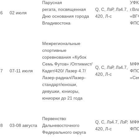
Парусная
УФК
регата, посвященная
Q, С, ЛзР, Лз4.7,
г.Вл
6
02 июля
Дню основания города
420, Л-с
«ВГ
Владивостока
ФП
Межрегиональные
спортивные
соревнования «Кубок
Семь Футов» /Оптимист/
МФК
Q, С, ЛзР, Лз4.7,
7
07-11 июля
Кадет/420/ Лазер 4.7/
ФПС
420, Л-с
Лазер-радиал/Лазер-
«Се
стандарт/юноши,
девушки, юниоры,
юниорки до 21 года
Первенство
Q, С, Лз4.7, ЛзР,
МФК
8
03-08 августа
Дальневосточного
420, Л-с
ФП
Федерального округа