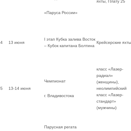
яхты, Плату 25
«Паруса России»
I этап Кубка залива Восток
4
13 июня
Крейсерские яхт
– Кубок капитана Болтина
класс «Лазер-
радиал»
Чемпионат
(женщины),
5
13-14 июня
неолимпийский
класс «Лазер-
г. Владивостока
стандарт»
(мужчины)
Парусная регата