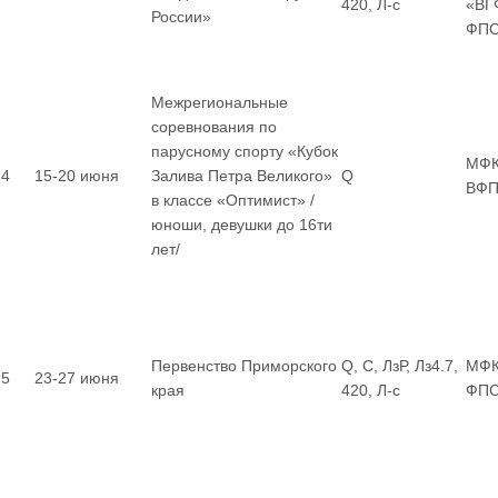
420, Л-с
«ВГ
России»
ФП
Межрегиональные
соревнования по
парусному спорту «Кубок
МФК
4
15-20 июня
Залива Петра Великого»
Q
ВФП
в классе «Оптимист» /
юноши, девушки до 16ти
лет/
Первенство Приморского
Q, С, ЛзР, Лз4.7,
МФК
5
23-27 июня
края
420, Л-с
ФП