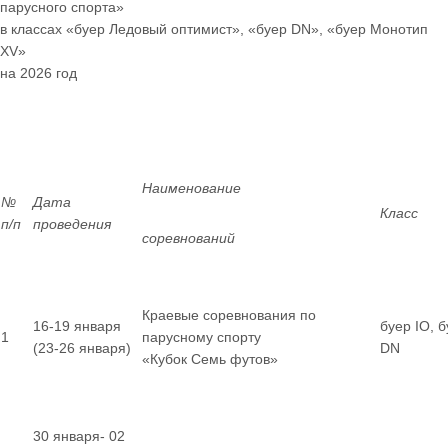
парусного спорта»
в классах «буер Ледовый оптимист», «буер
DN
», «буер Монотип
XV
»
на 2026 год
Наименование
№
Дата
Класс
п/п
проведения
соревнований
Краевые соревнования по
16-19 января
буер IO, 
1
парусному спорту
(23-26 января)
DN
«Кубок Семь футов»
30 января- 02