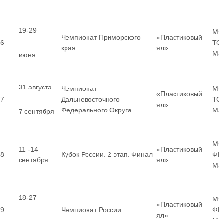
19-29
М
Чемпионат Приморского
«Пластиковый
6
Т
края
ял»
М
июня
31 августа –
Чемпионат
М
«Пластиковый
7
Дальневосточного
Т
ял»
Федерального Округа
М
7 сентября
М
11 -14
«Пластиковый
8
Кубок России. 2 этап. Финал
Ф
сентября
ял»
М
18-27
М
«Пластиковый
9
Чемпионат России
Ф
ял»