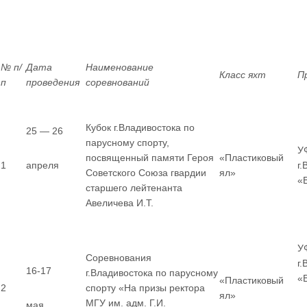
№ п/
Дата
Наименование
Класс яхт
П
п
проведения
соревнований
Кубок г.Владивостока по
25 — 26
парусному спорту,
У
посвященный памяти Героя
«Пластиковый
1
апреля
г
Советского Союза гвардии
ял»
«
старшего лейтенанта
Авеличева И.Т.
У
Соревнования
г
16-17
г.Владивостока по парусному
«
«Пластиковый
2
спорту «На призы ректора
ял»
МГУ им. адм. Г.И.
мая