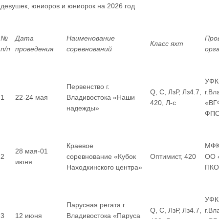
девушек, юниоров и юниорок
на 2026 год
№
Дата
Наименование
Про
Класс яхт
п/п
проведения
соревнований
орг
УФК
Первенство г.
Q, С, ЛзР, Лз4.7,
г.Вл
1
22-24 мая
Владивостока «Наши
420, Л-с
«ВГ
надежды»
ФП
Краевое
МФК
28 мая-01
2
соревнование «Кубок
Оптимист, 420
ОО 
июня
Находкинского центра»
ПКО
УФК
Парусная регата г.
Q, С, ЛзР, Лз4.7,
г.В
3
12 июня
Владивостока «Паруса