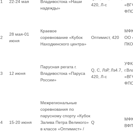
1
22-24 мая
Владивостока «Наши
420, Л-с
«ВГ
надежды»
ФП
Краевое
МФК
28 мая-01
2
соревнование «Кубок
Оптимист, 420
ОО 
июня
Находкинского центра»
ПКО
УФК
Парусная регата г.
Q, С, ЛзР, Лз4.7,
г.В
3
12 июня
Владивостока «Паруса
420, Л-с
«ВГ
России»
ФП
Межрегиональные
соревнования по
парусному спорту «Кубок
МФК
4
15-20 июня
Залива Петра Великого»
Q
ВФП
в классе «Оптимист» /