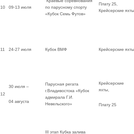
Краевые соревнования
Плату 25,
10
09-13 июля
по парусному спорту
Крейсерские яхт
«Кубок Семь Футов»
11
24-27 июля
Кубок ВМФ
Крейсерские яхт
Крейсерские
Парусная регата
30 июля –
яхты,
г.Владивостока «Кубок
12
адмирала Г.И.
04 августа
Невельского»
Плату 25
III этап Кубка залива