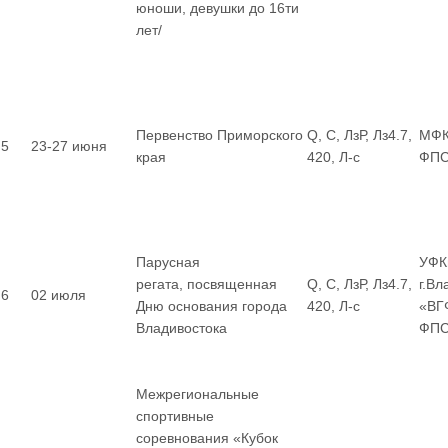
юноши, девушки до 16ти
лет/
Первенство Приморского
Q, С, ЛзР, Лз4.7,
МФК
5
23-27 июня
края
420, Л-с
ФП
Парусная
УФК
регата, посвященная
Q, С, ЛзР, Лз4.7,
г.Вл
6
02 июля
Дню основания города
420, Л-с
«ВГ
Владивостока
ФП
Межрегиональные
спортивные
соревнования «Кубок