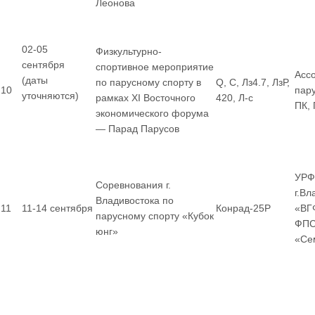
Леонова
02-05
Физкультурно-
сентября
спортивное мероприятие
Асс
(даты
по парусному спорту в
Q, С, Лз4.7, ЛзР,
10
пар
уточняются)
рамках XI Восточного
420, Л-с
ПК,
экономического форума
— Парад Парусов
УРФ
Соревнования г.
г.Вл
Владивостока по
11
11-14 сентября
Конрад-25Р
«ВГ
парусному спорту «Кубок
ФПС
юнг»
«Се