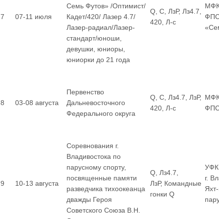
Семь Футов» /Оптимист/
МФК
Q, С, ЛзР, Лз4.7,
7
07-11 июля
Кадет/420/ Лазер 4.7/
ФПС
420, Л-с
Лазер-радиал/Лазер-
«Се
стандарт/юноши,
девушки, юниоры,
юниорки до 21 года
Первенство
Q, С, Лз4.7, ЛзР,
МФК
8
03-08 августа
Дальневосточного
420, Л-с
ФП
Федерального округа
Соревнования г.
Владивостока по
парусному спорту,
УФК
Q, Лз4.7,
посвященные памяти
г. В
9
10-13 августа
ЛзР, Командные
разведчика тихоокеанца
Яхт
гонки Q
дважды Героя
пар
Советского Союза В.Н.