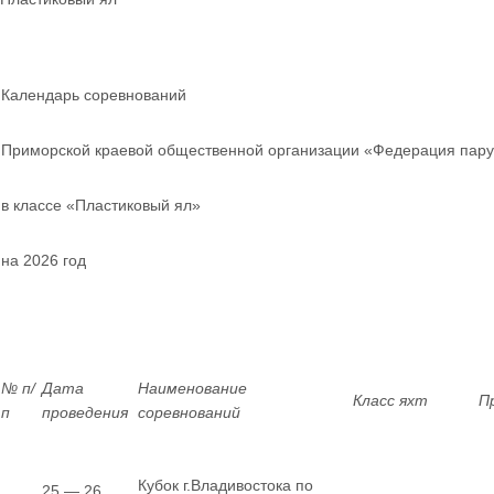
Календарь соревнований
Приморской краевой общественной организации «Федерация пару
в классе «Пластиковый ял»
на 2026 год
№ п/
Дата
Наименование
Класс яхт
П
п
проведения
соревнований
Кубок г.Владивостока по
25 — 26