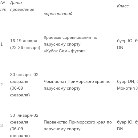
№
Дата
Класс
п/п
проведения
соревнований
Краевые соревнования по
16-19 января
буер IO, 
1
парусному спорту
(23-26 января)
DN
«Кубок Семь футов»
30 января- 02
февраля
Чемпионат Приморского края по
буер DN, 
2
(06-09
парусному спорту
Монотип 
февраля)
30 января-02
февраля
Первенство Приморского края по
буер IO, 
3
(06-09
парусному спорту
DN
февраля)