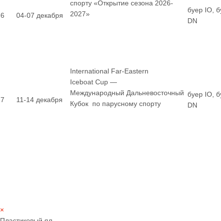
спорту «Открытие сезона 2026-
буер IO, 
2027»
6
04-07 декабря
DN
International Far-Eastern
Iceboat Cup —
Международный Дальневосточный
буер IO, 
7
11-14 декабря
Кубок по парусному спорту
DN
×
Пластиковый ял