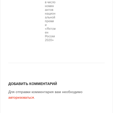
в число
номин
антов
национ
альной
преми
и
«Яхтсм
ен
России
2020»
ДОБАВИТЬ КОММЕНТАРИЙ
Для отправки комментария вам необходимо
авторизоваться
.