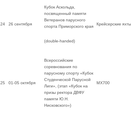
Кубок Аскольда,
посвященный памяти
Ветеранов парусного
24
26 сентября
Крейсерские яхт
спорта Приморского края
(double-handed)
Всероссийские
соревнования по
парусному спорту «Кубок
Студенческой Парусной
25
01-05 октября
MX700
Лиги», (этап «Кубок на
призы ректора ДВФУ
памяти Ю.Н.
Нисковского»)