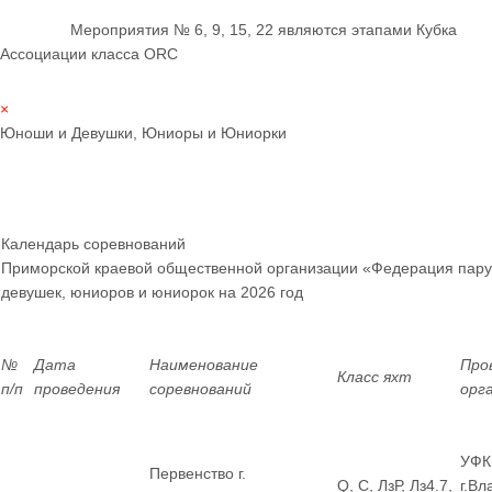
Мероприятия № 6, 9, 15, 22 являются этапами Кубка
Ассоциации класса ORC
×
Юноши и Девушки, Юниоры и Юниорки
Календарь соревнований
Приморской краевой общественной организации «Федерация пару
девушек, юниоров и юниорок
на 2026 год
№
Дата
Наименование
Про
Класс яхт
п/п
проведения
соревнований
орг
УФК
Первенство г.
Q, С, ЛзР, Лз4.7,
г.Вл