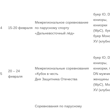
буер IO, 
юниоры,
Межрегиональное соревнование
юниорки
4
15-20 февраля
по парусному спорту
(МрС), бу
«Дальневосточный лёд»
буер Мон
XV (клубн
буер IO, 
юниоры,
Межрегиональные соревнования
юниорки, 
20 – 24
5
«Кубок в честь
DN мужчи
февраля
Дня Защитника Отечества
женщины
(МрС), М
XV (клубн
Соревнования по парусному