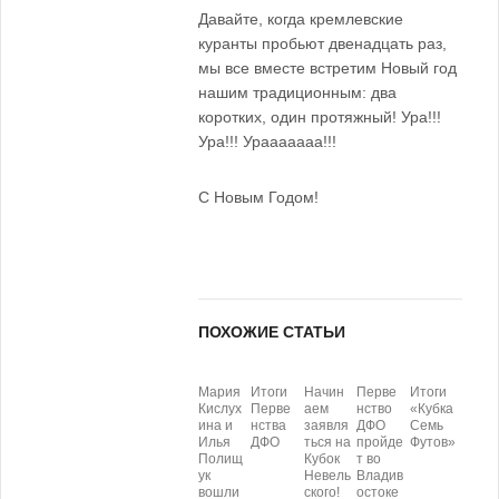
Давайте, когда кремлевские
куранты пробьют двенадцать раз,
мы все вместе встретим Новый год
нашим традиционным: два
коротких, один протяжный! Ура!!!
Ура!!! Урааааааа!!!
С Новым Годом!
ПОХОЖИЕ СТАТЬИ
Мария
Итоги
Начин
Перве
Итоги
Кислух
Перве
аем
нство
«Кубка
ина и
нства
заявля
ДФО
Семь
Илья
ДФО
ться на
пройде
Футов»
Полищ
Кубок
т во
ук
Невель
Владив
вошли
ского!
остоке