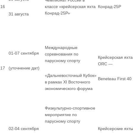
Чемпионат России в
16
классе «крейсерская яхта
Конрад-25Р
Конрад-25Р»
31 августа
Международные
01-07 сентября
соревнования по
Крейсерская яхта
парусному спорту
ORC —
17
(уточнение дат)
«Дальневосточный Кубок»
Beneteau First 40
в рамках XI Восточного
экономического форума
Физкультурно-спортивное
мероприятие по
парусному спорту
02-04 сентября
Крейсерские яхт