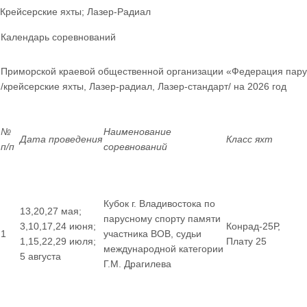
Крейсерские яхты; Лазер-Радиал
Календарь соревнований
Приморской краевой общественной организации «Федерация пару
/крейсерские яхты, Лазер-радиал, Лазер-стандарт/ на 2026 год
№
Наименование
Дата проведения
Класс яхт
п/п
соревнований
Кубок г. Владивостока по
13,20,27 мая;
парусному спорту памяти
3,10,17,24 июня;
Конрад-25Р,
1
участника ВОВ, судьи
1,15,22,29 июля;
Плату 25
международной категории
5 августа
Г.М. Драгилева