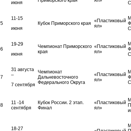
Приморского края
ял»
июня
С
М
11-15
«Пластиковый
5
Кубок Приморского края
Ф
ял»
июня
С
М
19-29
Чемпионат Приморского
«Пластиковый
6
Ф
края
ял»
июня
С
31 августа
Чемпионат
М
«Пластиковый
–
7
Дальневосточного
Ф
ял»
Федерального Округа
С
7 сентября
М
11 -14
Кубок России. 2 этап.
«Пластиковый
8
П
сентября
Финал
ял»
и
М
18-27
«Пластиковый
П