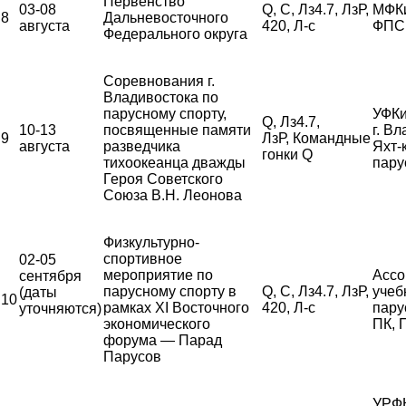
Первенство
03-08
Q, С, Лз4.7, ЛзР,
МФК
8
Дальневосточного
августа
420, Л-с
ФПС
Федерального округа
Соревнования г.
Владивостока по
парусному спорту,
УФКи
Q, Лз4.7,
10-13
посвященные памяти
г. В
9
ЛзР, Командные
августа
разведчика
Яхт-
гонки Q
тихоокеанца дважды
пару
Героя Советского
Союза В.Н. Леонова
Физкультурно-
спортивное
02-05
мероприятие по
Ассо
сентября
парусному спорту в
Q, С, Лз4.7, ЛзР,
учеб
(даты
10
рамках XI Восточного
420, Л-с
пару
уточняются)
экономического
ПК,
форума — Парад
Парусов
УРФК