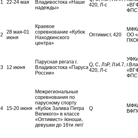
1
22-24 мая
Владивостока «Наши
420, Л-с
«ВГ
надежды»
ФПС
Краевое
МФК
28 мая-01
соревнование «Кубок
2
Оптимист, 420
ОО 
июня
Находкинского
ПКО
центра»
УФКи
Парусная регата г.
Q, С, ЛзР, Лз4.7,
г.Вл
3
12 июня
Владивостока «Паруса
420, Л-с
«ВГ
России»
ФПС
Межрегиональные
соревнования по
парусному спорту
МФК
4
15-20 июня
«Кубок Залива Петра
Q
ВФП
Великого» в классе
«Оптимист» /юноши,
девушки до 16ти лет/