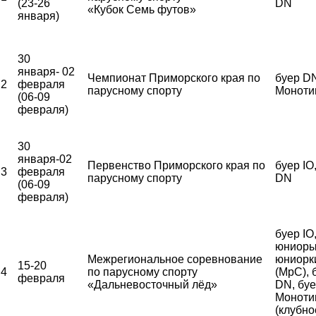
(23-26
DN
«Кубок Семь футов»
января)
30
января- 02
Чемпионат Приморского края по
буер DN
2
февраля
парусному спорту
Моноти
(06-09
февраля)
30
января-02
Первенство Приморского края по
буер IO
3
февраля
парусному спорту
DN
(06-09
февраля)
буер IO
юниоры
Межрегиональное соревнование
юниорк
15-20
4
по парусному спорту
(МрС), 
февраля
«Дальневосточный лёд»
DN, бу
Моноти
(клубно