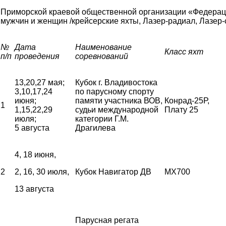
Приморской краевой общественной организации «Федерац
мужчин и женщин /крейсерские яхты, Лазер-радиал, Лазер-с
№
Дата
Наименование
Класс яхт
п/п
проведения
соревнований
13,20,27 мая;
Кубок г. Владивостока
3,10,17,24
по парусному спорту
июня;
памяти участника ВОВ,
Конрад-25Р,
1
1,15,22,29
судьи международной
Плату 25
июля;
категории Г.М.
5 августа
Драгилева
4, 18 июня,
2
2, 16, 30 июля,
Кубок Навигатор ДВ
MX700
13 августа
Парусная регата