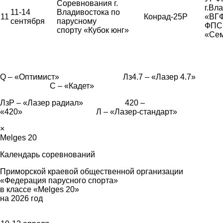
Соревнования г.
г.Вл
11-14
Владивостока по
11
Конрад-25Р
«ВГ
сентября
парусному
ФПС,
спорту «Кубок юнг»
«Сем
Q – «Оптимист» Лз4.7 – «Лазер 4.7»
С – «Кадет»
ЛзР – «Лазер радиал» 420 –
«420» Л – «Лазер-стандарт»
×
Melges 20
Календарь соревнований
Приморской краевой общественной организации
«Федерация парусного спорта»
в классе «Melges 20»
на 2026 год