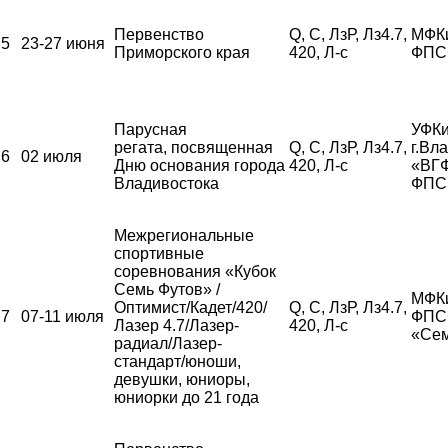
Первенство
Q, С, ЛзР, Лз4.7,
МФК
5
23-27 июня
Приморского края
420, Л-с
ФПС
Парусная
УФКи
регата, посвященная
Q, С, ЛзР, Лз4.7,
г.Вл
6
02 июля
Дню основания города
420, Л-с
«ВГ
Владивостока
ФПС
Межрегиональные
спортивные
соревнования «Кубок
Семь Футов» /
МФК
Оптимист/Кадет/420/
Q, С, ЛзР, Лз4.7,
7
07-11 июля
ФПС,
Лазер 4.7/Лазер-
420, Л-с
«Сем
радиал/Лазер-
стандарт/юноши,
девушки, юниоры,
юниорки до 21 года