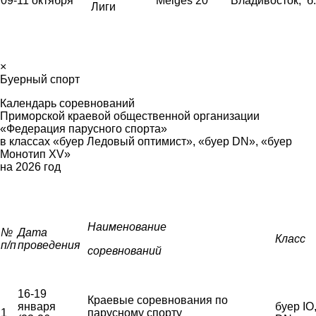
09-11 октября
Melges 20
Владивосток, б
Лиги
×
Буерный спорт
Календарь соревнований
Приморской краевой общественной организации
«Федерация парусного спорта»
в классах «буер Ледовый оптимист», «буер
DN
», «буер
Монотип
XV
»
на 2026 год
Наименование
№
Дата
Класс
п/п
проведения
соревнований
16-19
Краевые соревнования по
января
буер IO
1
парусному спорту