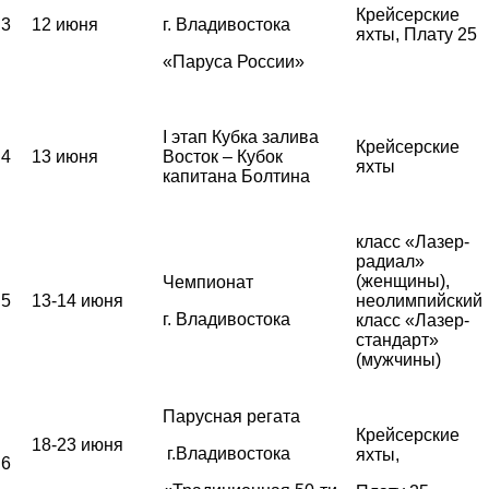
Крейсерские
3
12 июня
г. Владивостока
яхты, Плату 25
«Паруса России»
I этап Кубка залива
Крейсерские
4
13 июня
Восток – Кубок
яхты
капитана Болтина
класс «Лазер-
радиал»
(женщины),
Чемпионат
5
13-14 июня
неолимпийский
г. Владивостока
класс «Лазер-
стандарт»
(мужчины)
Парусная регата
Крейсерские
18-23 июня
г.Владивостока
яхты,
6