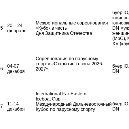
буер IO
юниоры
Межрегиональные соревнования
юниорки
20 – 24
5
«Кубок в честь
DN муж
февраля
Дня Защитника Отечества
женщи
(МрС),
XV (клу
Соревнования по парусному
спорту «Открытие сезона 2026-
04-07
буер IO
6
2027»
декабря
DN
International Far-Eastern
Iceboat Cup —
11-14
буер IO
Международный Дальневосточный
7
декабря
DN
Кубок по парусному спорту