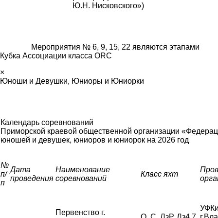
Ю.Н. Нисковского»)
Мероприятия № 6, 9, 15, 22 являются этапами
Кубка Ассоциации класса ORC
×
Юноши и Девушки, Юниоры и Юниорки
Календарь соревнований
Приморской краевой общественной организации «Федерац
юношей и девушек, юниоров и юниорок
на 2026 год
№
Дата
Наименование
Про
п/
Класс яхт
проведения
соревнований
орга
п
УФКи
Первенство г.
Q, С, ЛзР, Лз4.7,
г.Вл