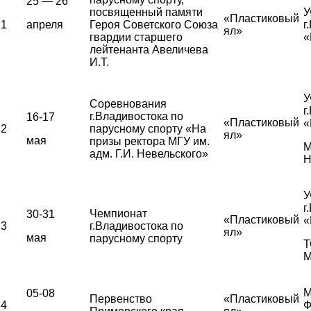
25 — 26
посвященный памяти
У
«Пластиковый
1
апреля
Героя Советского Союза
г
ял»
гвардии старшего
«
лейтенанта Авеличева
И.Т.
У
Соревнования
г
г.Владивостока по
16-17
«Пластиковый
«
2
парусному спорту «На
ял»
мая
призы ректора МГУ им.
М
адм. Г.И. Невельского»
Н
У
г
Чемпионат
30-31
«Пластиковый
«
3
г.Владивостока по
ял»
мая
парусному спорту
Т
М
М
05-08
Первенство
«Пластиковый
4
Ф