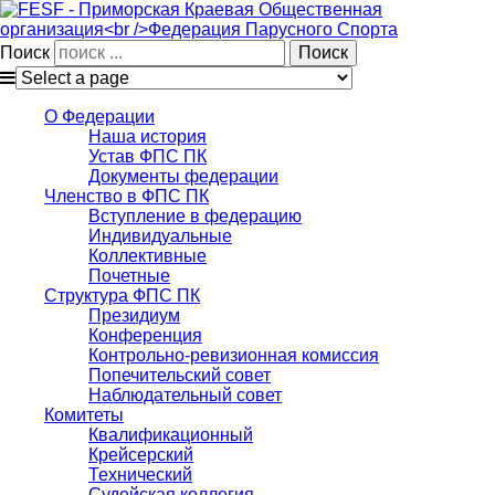
Поиск
О Федерации
Наша история
Устав ФПС ПК
Документы федерации
Членство в ФПС ПК
Вступление в федерацию
Индивидуальные
Коллективные
Почетные
Структура ФПС ПК
Президиум
Конференция
Контрольно-ревизионная комиссия
Попечительский совет
Наблюдательный совет
Комитеты
Квалификационный
Крейсерский
Технический
Судейская коллегия