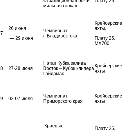
«Традиционная 50-ти
Плату 25
мильная гонка»
Крейсерские
26 июня
яхты,
Чемпионат
7
г. Владивостока
— 29 июня
Плату 25,
MX700
II этап Кубка залива
Крейсерские
8
27-28 июня
Восток – Кубок клипера
яхты
Гайдамак
Чемпионат
Крейсерские
9
02-07 июля
Приморского края
яхты
Краевые
Плату 25,