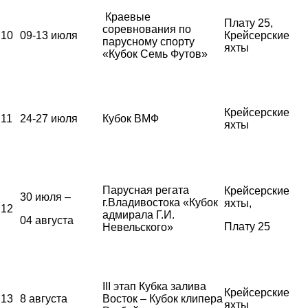
Краевые
Плату 25,
соревнования по
10
09-13 июля
Крейсерские
парусному спорту
яхты
«Кубок Семь Футов»
Крейсерские
11
24-27 июля
Кубок ВМФ
яхты
Парусная регата
Крейсерские
30 июля –
г.Владивостока «Кубок
яхты,
12
адмирала Г.И.
04 августа
Плату 25
Невельского»
III этап Кубка залива
Крейсерские
13
8 августа
Восток – Кубок клипера
яхты