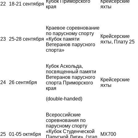
Кубок Приморского
Крейсерские
22
18-21 сентября
края
яхты
Краевое соревнование
по парусному спорту
Крейсерские
23
25-28 сентября
«Кубок памяти
яхты, Плату 25
Ветеранов парусного
спорта»
Кубок Аскольда,
посвященный памяти
Ветеранов парусного
Крейсерские
24
26 сентября
спорта Приморского
яхты
края
(double-handed)
Всероссийские
соревнования по
парусному спорту
«Кубок Студенческой
25
01-05 октября
MX700
Парусной Лиги», (этап