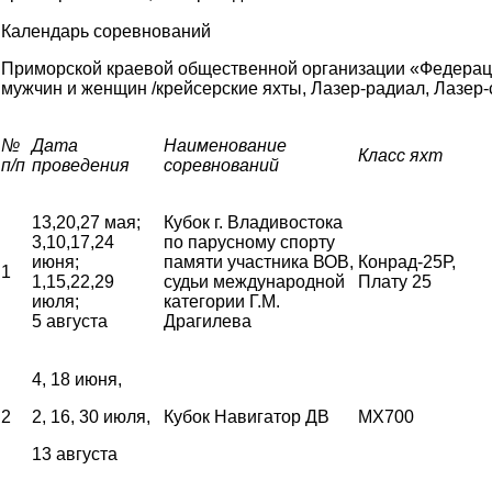
Календарь соревнований
Приморской краевой общественной организации «Федерац
мужчин и женщин /крейсерские яхты, Лазер-радиал, Лазер-с
№
Дата
Наименование
Класс яхт
п/п
проведения
соревнований
13,20,27 мая;
Кубок г. Владивостока
3,10,17,24
по парусному спорту
июня;
памяти участника ВОВ,
Конрад-25Р,
1
1,15,22,29
судьи международной
Плату 25
июля;
категории Г.М.
5 августа
Драгилева
4, 18 июня,
2
2, 16, 30 июля,
Кубок Навигатор ДВ
MX700
13 августа