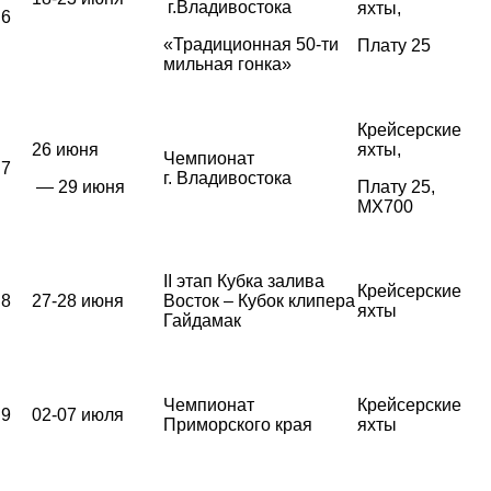
г.Владивостока
яхты,
6
«Традиционная 50-ти
Плату 25
мильная гонка»
Крейсерские
26 июня
яхты,
Чемпионат
7
г. Владивостока
— 29 июня
Плату 25,
MX700
II этап Кубка залива
Крейсерские
8
27-28 июня
Восток – Кубок клипера
яхты
Гайдамак
Чемпионат
Крейсерские
9
02-07 июля
Приморского края
яхты