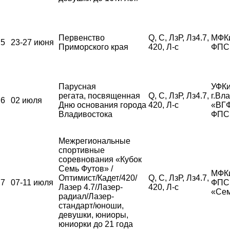
Первенство
Q, С, ЛзР, Лз4.7,
МФК
5
23-27 июня
Приморского края
420, Л-с
ФПС
Парусная
УФКи
регата, посвященная
Q, С, ЛзР, Лз4.7,
г.Вл
6
02 июля
Дню основания города
420, Л-с
«ВГ
Владивостока
ФПС
Межрегиональные
спортивные
соревнования «Кубок
Семь Футов» /
МФК
Оптимист/Кадет/420/
Q, С, ЛзР, Лз4.7,
7
07-11 июля
ФПС,
Лазер 4.7/Лазер-
420, Л-с
«Сем
радиал/Лазер-
стандарт/юноши,
девушки, юниоры,
юниорки до 21 года