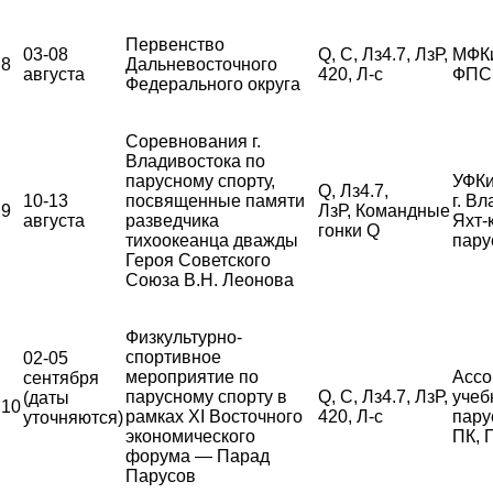
Первенство
03-08
Q, С, Лз4.7, ЛзР,
МФК
8
Дальневосточного
августа
420, Л-с
ФПС
Федерального округа
Соревнования г.
Владивостока по
парусному спорту,
УФКи
Q, Лз4.7,
10-13
посвященные памяти
г. В
9
ЛзР, Командные
августа
разведчика
Яхт-
гонки Q
тихоокеанца дважды
пару
Героя Советского
Союза В.Н. Леонова
Физкультурно-
спортивное
02-05
мероприятие по
Ассо
сентября
парусному спорту в
Q, С, Лз4.7, ЛзР,
учеб
(даты
10
рамках XI Восточного
420, Л-с
пару
уточняются)
экономического
ПК,
форума — Парад
Парусов