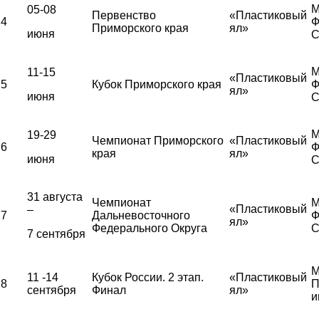
М
05-08
Первенство
«Пластиковый
4
Ф
Приморского края
ял»
июня
С
М
11-15
«Пластиковый
5
Кубок Приморского края
Ф
ял»
июня
С
М
19-29
Чемпионат Приморского
«Пластиковый
6
Ф
края
ял»
июня
С
31 августа
Чемпионат
М
«Пластиковый
–
7
Дальневосточного
Ф
ял»
Федерального Округа
С
7 сентября
М
11 -14
Кубок России. 2 этап.
«Пластиковый
8
П
сентября
Финал
ял»
и