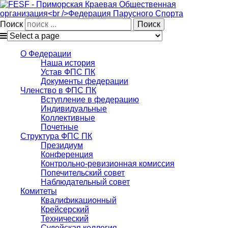
Поиск
О Федерации
Наша история
Устав ФПС ПК
Документы федерации
Членство в ФПС ПК
Вступление в федерацию
Индивидуальные
Коллективные
Почетные
Структура ФПС ПК
Президиум
Конференция
Контрольно-ревизионная комиссия
Попечительский совет
Наблюдательный совет
Комитеты
Квалификационный
Крейсерский
Технический
Судейская коллегия