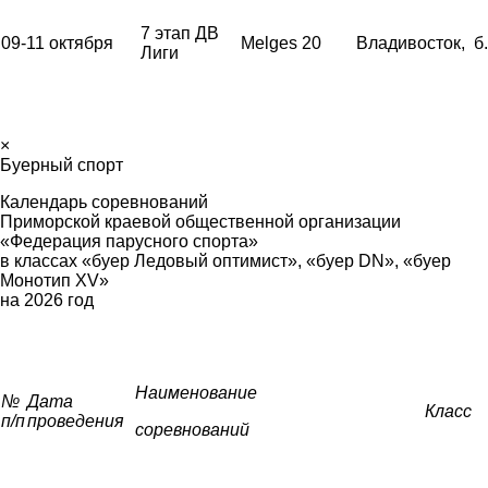
7 этап ДВ
09-11 октября
Melges 20
Владивосток, б
Лиги
×
Буерный спорт
Календарь соревнований
Приморской краевой общественной организации
«Федерация парусного спорта»
в классах «буер Ледовый оптимист», «буер
DN
», «буер
Монотип
XV
»
на 2026 год
Наименование
№
Дата
Класс
п/п
проведения
соревнований