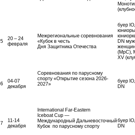
Моноти
(клубно
буер IO
юниоры
Межрегиональные соревнования
юниорки
20 – 24
5
«Кубок в честь
DN муж
февраля
Дня Защитника Отечества
женщи
(МрС),
XV (клу
Соревнования по парусному
спорту «Открытие сезона 2026-
04-07
буер IO
6
2027»
декабря
DN
International Far-Eastern
Iceboat Cup —
11-14
буер IO
Международный Дальневосточный
7
декабря
DN
Кубок по парусному спорту