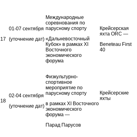
Международные
соревнования по
парусному спорту
Крейсерская
01-07 сентября
яхта ORC —
«Дальневосточный
17
(уточнение дат)
Кубок» в рамках XI
Beneteau First
Восточного
40
экономического
форума
Физкультурно-
спортивное
мероприятие по
Крейсерские
парусному спорту
02-04 сентября
яхты
18
в рамках XI Восточного
(уточнение дат)
экономического
форума —
Парад Парусов