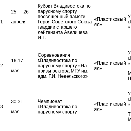
Кубок г.Владивостока по
парусному спорту,
25 — 26
посвященный памяти
У
«Пластиковый
1
апреля
Героя Советского Союза
г
ял»
гвардии старшего
«
лейтенанта Авеличева
И.Т.
У
Соревнования
г
г.Владивостока по
16-17
«Пластиковый
«
2
парусному спорту «На
ял»
мая
призы ректора МГУ им.
М
адм. Г.И. Невельского»
Н
У
г
Чемпионат
30-31
«Пластиковый
«
3
г.Владивостока по
ял»
мая
парусному спорту
Т
М