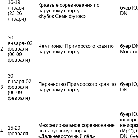
16-19
Краевые соревнования по
января
буер IO
1
парусному спорту
(23-26
DN
«Кубок Семь футов»
января)
30
января- 02
Чемпионат Приморского края по
буер DN
2
февраля
парусному спорту
Моноти
(06-09
февраля)
30
января-02
Первенство Приморского края по
буер IO
3
февраля
парусному спорту
DN
(06-09
февраля)
буер IO
юниоры
Межрегиональное соревнование
юниорк
15-20
4
по парусному спорту
(МрС), 
февраля
«Дальневосточный лёд»
DN, бу