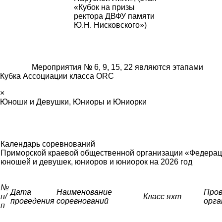
«Кубок на призы
ректора ДВФУ памяти
Ю.Н. Нисковского»)
Мероприятия № 6, 9, 15, 22 являются этапами
Кубка Ассоциации класса ORC
×
Юноши и Девушки, Юниоры и Юниорки
Календарь соревнований
Приморской краевой общественной организации «Федерац
юношей и девушек, юниоров и юниорок
на 2026 год
№
Дата
Наименование
Про
п/
Класс яхт
проведения
соревнований
орга
п