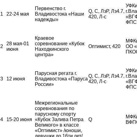
УФКи
Первенство г.
Q, С, ЛзР, Лз4.7,
г.Вл
1
22-24 мая
Владивостока «Наши
420, Л-с
«ВГ
надежды»
ФПС
Краевое
МФК
28 мая-01
соревнование «Кубок
2
Оптимист, 420
ОО 
июня
Находкинского
ПКО
центра»
УФКи
Парусная регата г.
Q, С, ЛзР, Лз4.7,
г.Вл
3
12 июня
Владивостока «Паруса
420, Л-с
«ВГ
России»
ФПС
Межрегиональные
соревнования по
парусному спорту
МФК
4
15-20 июня
«Кубок Залива Петра
Q
ВФП
Великого» в классе
«Оптимист» /юноши,
девушки до 16ти лет/