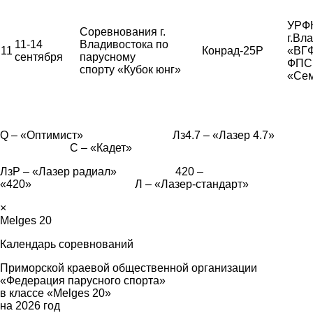
УРФК
Соревнования г.
г.Вл
11-14
Владивостока по
11
Конрад-25Р
«ВГ
сентября
парусному
ФПС,
спорту «Кубок юнг»
«Сем
Q – «Оптимист» Лз4.7 – «Лазер 4.7»
С – «Кадет»
ЛзР – «Лазер радиал» 420 –
«420» Л – «Лазер-стандарт»
×
Melges 20
Календарь соревнований
Приморской краевой общественной организации
«Федерация парусного спорта»
в классе «Melges 20»
на 2026 год