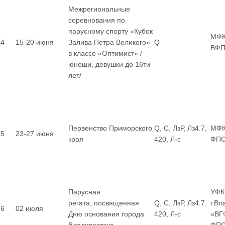
Межрегиональные
соревнования по
парусному спорту «Кубок
МФК
4
15-20 июня
Залива Петра Великого»
Q
ВФП
в классе «Оптимист» /
юноши, девушки до 16ти
лет/
Первенство Приморского
Q, С, ЛзР, Лз4.7,
МФК
5
23-27 июня
края
420, Л-с
ФП
Парусная
УФК
регата, посвященная
Q, С, ЛзР, Лз4.7,
г.Вл
6
02 июля
Дню основания города
420, Л-с
«ВГ