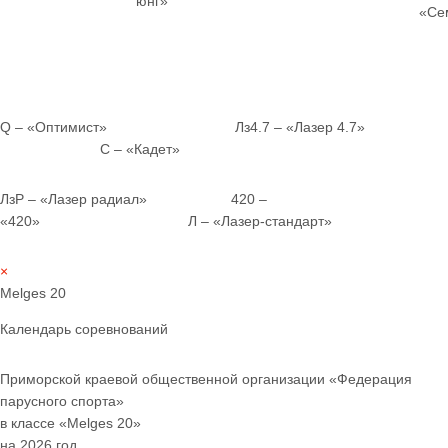
юнг»
«Се
Q – «Оптимист» Лз4.7 – «Лазер 4.7»
С – «Кадет»
ЛзР – «Лазер радиал» 420 –
«420» Л – «Лазер-стандарт»
×
Melges 20
Календарь соревнований
Приморской краевой общественной организации «Федерация
парусного спорта»
в классе «Melges 20»
на 2026 год