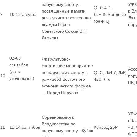
парусному спорту,
УФК
Q, Лз4.7,
посвященные памяти
г. В
9
10-13 августа
ЛзР, Командные
разведчика тихоокеанца
Яхт
гонки Q
дважды Героя
пар
Советского Союза В.Н.
Леонова
02-05
Физкультурно-
сентября
спортивное мероприятие
Асс
(даты
по парусному спорту в
Q, С, Лз4.7, ЛзР,
10
пар
уточняются)
рамках XI Восточного
420, Л-с
ПК,
экономического форума
— Парад Парусов
УРФ
Соревнования г.
г.Вл
Владивостока по
11
11-14 сентября
Конрад-25Р
«ВГ
парусному спорту «Кубок
ФПС