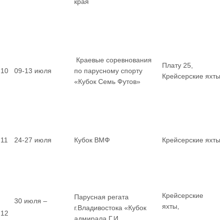
края
Краевые соревнования
Плату 25,
10
09-13 июля
по парусному спорту
Крейсерские яхт
«Кубок Семь Футов»
11
24-27 июля
Кубок ВМФ
Крейсерские яхт
Крейсерские
Парусная регата
30 июля –
яхты,
г.Владивостока «Кубок
12
адмирала Г.И.