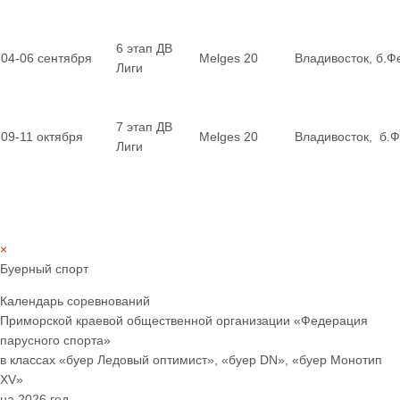
6 этап ДВ
04-06 сентября
Melges 20
Владивосток, б.Ф
Лиги
7 этап ДВ
09-11 октября
Melges 20
Владивосток, б.
Лиги
×
Буерный спорт
Календарь соревнований
Приморской краевой общественной организации «Федерация
парусного спорта»
в классах «буер Ледовый оптимист», «буер
DN
», «буер Монотип
XV
»
на 2026 год