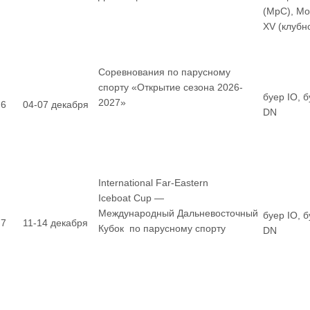
(МрС), М
XV (клубн
Соревнования по парусному
спорту «Открытие сезона 2026-
буер IO, 
2027»
6
04-07 декабря
DN
International Far-Eastern
Iceboat Cup —
Международный Дальневосточный
буер IO, 
7
11-14 декабря
Кубок по парусному спорту
DN