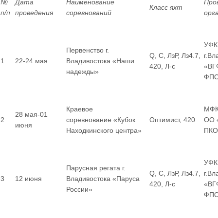
№
Дата
Наименование
Про
Класс яхт
п/п
проведения
соревнований
орг
УФК
Первенство г.
Q, С, ЛзР, Лз4.7,
г.Вл
1
22-24 мая
Владивостока «Наши
420, Л-с
«ВГ
надежды»
ФП
Краевое
МФК
28 мая-01
2
соревнование «Кубок
Оптимист, 420
ОО 
июня
Находкинского центра»
ПКО
УФК
Парусная регата г.
Q, С, ЛзР, Лз4.7,
г.В
3
12 июня
Владивостока «Паруса
420, Л-с
«ВГ
России»
ФП