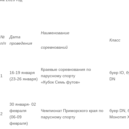
Наименование
№
Дата
Класс
п/п
проведения
соревнований
Краевые соревнования по
16-19 января
буер IO, 
1
парусному спорту
(23-26 января)
DN
«Кубок Семь футов»
30 января- 02
февраля
Чемпионат Приморского края по
буер DN, 
2
(06-09
парусному спорту
Монотип 
февраля)