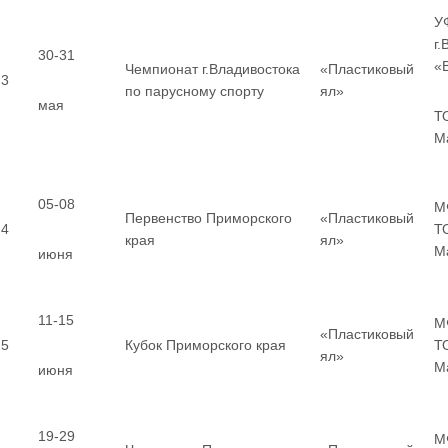
У
г
30-31
«
Чемпионат г.Владивостока
«Пластиковый
3
по парусному спорту
ял»
мая
Т
М
05-08
М
Первенство Приморского
«Пластиковый
4
Т
края
ял»
М
июня
11-15
М
«Пластиковый
5
Кубок Приморского края
Т
ял»
М
июня
19-29
М