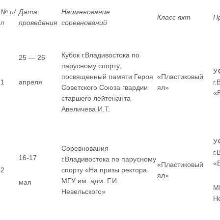
№ п/
Дата
Наименование
Класс яхт
П
п
проведения
соревнований
Кубок г.Владивостока по
25 — 26
парусному спорту,
У
посвященный памяти Героя
«Пластиковый
1
апреля
г
Советского Союза гвардии
ял»
«
старшего лейтенанта
Авеличева И.Т.
У
Соревнования
г
16-17
г.Владивостока по парусному
«
«Пластиковый
2
спорту «На призы ректора
ял»
МГУ им. адм. Г.И.
мая
МГ
Невельского»
Н