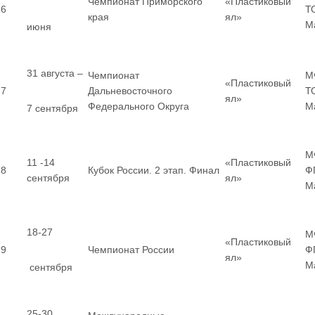
Чемпионат Приморского
«Пластиковый
6
Т
края
ял»
М
июня
31 августа –
Чемпионат
М
«Пластиковый
7
Дальневосточного
Т
ял»
Федерального Округа
М
7 сентября
М
11 -14
«Пластиковый
8
Кубок России. 2 этап. Финал
Ф
сентября
ял»
М
18-27
М
«Пластиковый
9
Чемпионат России
Ф
ял»
М
сентября
25-30