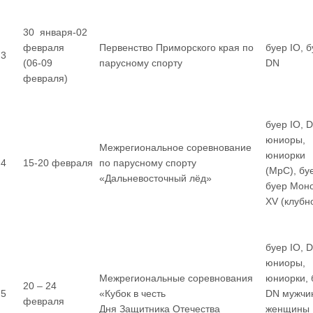
30 января-02
февраля
Первенство Приморского края по
буер IO, 
3
(06-09
парусному спорту
DN
февраля)
буер IO, 
юниоры,
Межрегиональное соревнование
юниорки
4
15-20 февраля
по парусному спорту
(МрС), бу
«Дальневосточный лёд»
буер Мон
XV (клубн
буер IO, 
юниоры,
Межрегиональные соревнования
юниорки, 
20 – 24
5
«Кубок в честь
DN мужчи
февраля
Дня Защитника Отечества
женщины