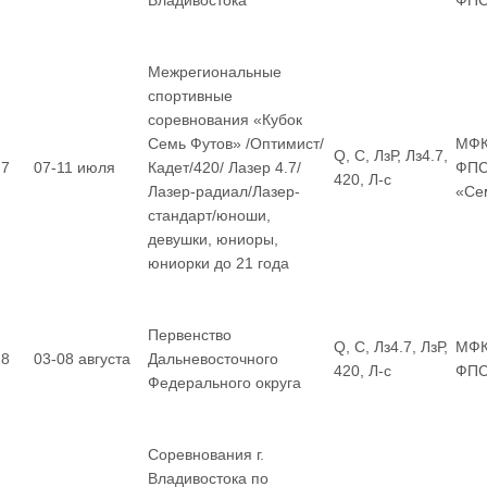
Владивостока
ФП
Межрегиональные
спортивные
соревнования «Кубок
Семь Футов» /Оптимист/
МФК
Q, С, ЛзР, Лз4.7,
7
07-11 июля
Кадет/420/ Лазер 4.7/
ФПС
420, Л-с
Лазер-радиал/Лазер-
«Се
стандарт/юноши,
девушки, юниоры,
юниорки до 21 года
Первенство
Q, С, Лз4.7, ЛзР,
МФК
8
03-08 августа
Дальневосточного
420, Л-с
ФП
Федерального округа
Соревнования г.
Владивостока по