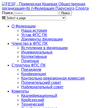
Поиск
О Федерации
Наша история
Устав ФПС ПК
Документы федерации
Членство в ФПС ПК
Вступление в федерацию
Индивидуальные
Коллективные
Почетные
Структура ФПС ПК
Президиум
Конференция
Контрольно-ревизионная комиссия
Попечительский совет
Наблюдательный совет
Комитеты
Квалификационный
Крейсерский
Технический