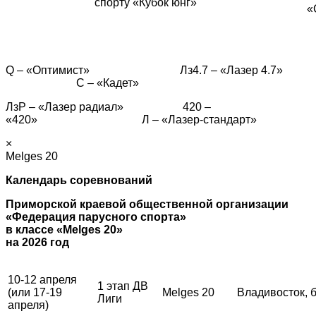
спорту «Кубок юнг»
«
Q – «Оптимист» Лз4.7 – «Лазер 4.7»
С – «Кадет»
ЛзР – «Лазер радиал» 420 –
«420» Л – «Лазер-стандарт»
×
Melges 20
Календарь соревнований
Приморской краевой общественной организации
«Федерация парусного спорта»
в классе «Melges 20»
на 2026 год
10-12 апреля
1 этап ДВ
(или 17-19
Melges 20
Владивосток, 
Лиги
апреля)