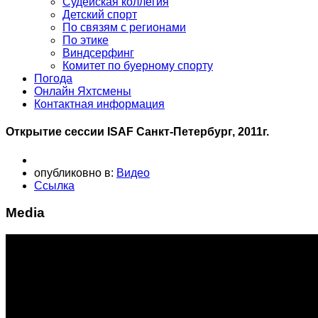
Судейская коллегия
Детский спорт
По связям с регионами
По этике
Виндсерфинг
Комитет по буерному спорту
Погода
Онлайн Яхтсмены
Контактная информация
Открытие сессии ISAF Санкт-Петербург, 2011г.
опубликовно в:
Видео
Ссылка
Media