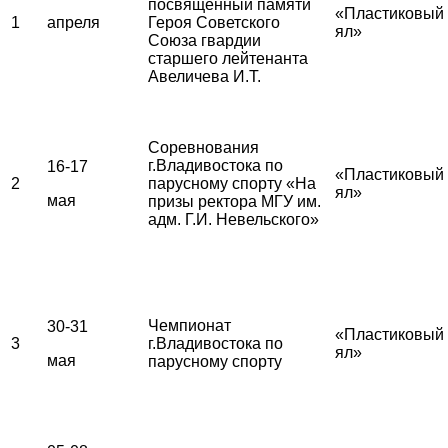
посвященный памяти
«Пластиковый
1
апреля
Героя Советского
ял»
Союза гвардии
старшего лейтенанта
Авеличева И.Т.
Соревнования
г.Владивостока по
16-17
«Пластиковый
2
парусному спорту «На
ял»
мая
призы ректора МГУ им.
адм. Г.И. Невельского»
Чемпионат
30-31
«Пластиковый
3
г.Владивостока по
ял»
мая
парусному спорту