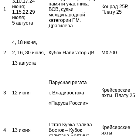
3,10,17,24
памяти участника
июня;
Конрад-25Р,
1
ВОВ, судьи
1,15,22,29
Плату 25
международной
июля;
категории Г.М.
5 августа
Драгилева
4, 18 июня,
2
2, 16, 30 июля,
Кубок Навигатор ДВ
MX700
13 августа
Парусная регата
Крейсерские
3
12 июня
г. Владивостока
яхты, Плату 25
«Паруса России»
I этап Кубка залива
Крейсерские
4
13 июня
Восток – Кубок
яхты
капитана Болтина