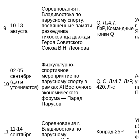
Соревнования г.
Владивостока по
парусному спорту,
У
Q, Лз4.7,
10-13
посвященные памяти
г
9
ЛзР, Командные
августа
разведчика
Я
гонки Q
тихоокеанца дважды
п
Героя Советского
Союза В.Н. Леонова
Физкультурно-
спортивное
02-05
мероприятие по
А
сентября
парусному спорту в
Q, С, Лз4.7, ЛзР,
у
(даты
10
рамках XI Восточного
420, Л-с
п
уточняются)
экономического
П
форума — Парад
Парусов
У
Соревнования г.
г
11-14
Владивостока по
11
Конрад-25Р
«
сентября
парусному
Ф