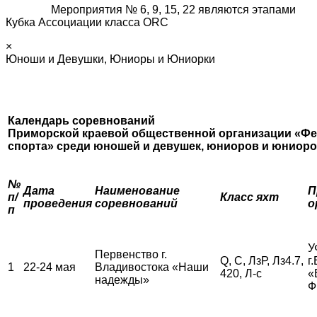
Мероприятия № 6, 9, 15, 22 являются этапами
Кубка Ассоциации класса ORC
×
Юноши и Девушки, Юниоры и Юниорки
Календарь соревнований
Приморской краевой общественной организации «Фе
спорта»
среди юношей и девушек, юниоров и юниор
№
Дата
Наименование
П
п/
Класс яхт
проведения
соревнований
о
п
У
Первенство г.
Q, С, ЛзР, Лз4.7,
г
1
22-24 мая
Владивостока «Наши
420, Л-с
«
надежды»
Ф