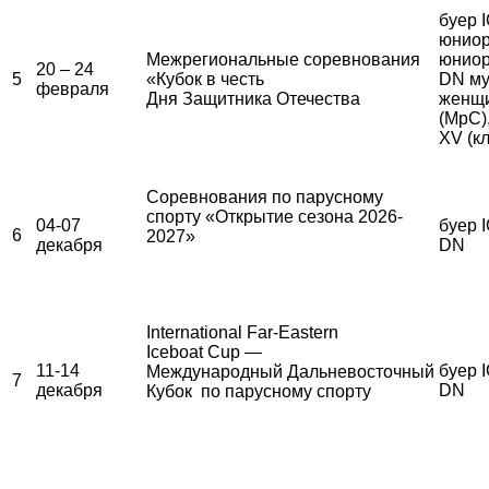
буер 
юниор
Межрегиональные соревнования
юниор
20 – 24
5
«Кубок в честь
DN му
февраля
Дня Защитника Отечества
женщ
(МрС)
XV (к
Соревнования по парусному
спорту «Открытие сезона 2026-
04-07
буер I
6
2027»
декабря
DN
International Far-Eastern
Iceboat Cup —
11-14
буер I
Международный Дальневосточный
7
декабря
DN
Кубок по парусному спорту