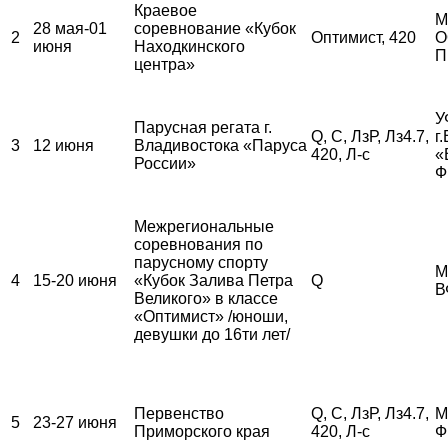
Краевое
М
28 мая-01
соревнование «Кубок
2
Оптимист, 420
О
июня
Находкинского
П
центра»
У
Парусная регата г.
Q, С, ЛзР, Лз4.7,
г
3
12 июня
Владивостока «Паруса
420, Л-с
«
России»
Ф
Межрегиональные
соревнования по
парусному спорту
М
4
15-20 июня
«Кубок Залива Петра
Q
В
Великого» в классе
«Оптимист» /юноши,
девушки до 16ти лет/
Первенство
Q, С, ЛзР, Лз4.7,
М
5
23-27 июня
Приморского края
420, Л-с
Ф