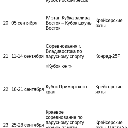
Кубок Росконгресса
IV этап Кубка залива
Крейсерские
20
05 сентября
Восток – Кубок шхуны
яхты
Восток
Соревнования г.
Владивостока по
21
11-14 сентября
Конрад-25Р
парусному спорту
«Кубок юнг»
Кубок Приморского
Крейсерские
22
18-21 сентября
края
яхты
Краевое
соревнование по
парусному спорту
Крейсерские
23
25-28 сентября
«Кубок памяти
яхты, Плату 25