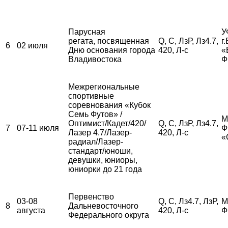
Парусная
У
регата, посвященная
Q, С, ЛзР, Лз4.7,
г
6
02 июля
Дню основания города
420, Л-с
«
Владивостока
Ф
Межрегиональные
спортивные
соревнования «Кубок
Семь Футов» /
М
Оптимист/Кадет/420/
Q, С, ЛзР, Лз4.7,
7
07-11 июля
Ф
Лазер 4.7/Лазер-
420, Л-с
«
радиал/Лазер-
стандарт/юноши,
девушки, юниоры,
юниорки до 21 года
Первенство
03-08
Q, С, Лз4.7, ЛзР,
М
8
Дальневосточного
августа
420, Л-с
Ф
Федерального округа