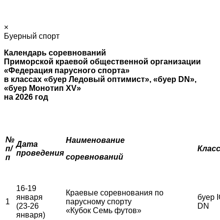
×
Буерный спорт
Календарь соревнований
Приморской краевой общественной организации
«Федерация парусного спорта»
в классах «буер Ледовый оптимист», «буер
DN
»,
«буер Монотип
XV
»
на 2026 год
№
Наименование
Дата
п/
Клас
проведения
соревнований
п
16-19
Краевые соревнования по
января
буер I
1
парусному спорту
(23-26
DN
«Кубок Семь футов»
января)