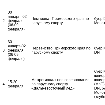
30
января- 02
Чемпионат Приморского края по
буер 
2
февраля
парусному спорту
Монот
(06-09
февраля)
30
января-02
Первенство Приморского края по
буер I
3
февраля
парусному спорту
DN
(06-09
февраля)
буер 
юниор
Межрегиональное соревнование
юниор
15-20
4
по парусному спорту
(МрС)
февраля
«Дальневосточный лёд»
DN, б
Монот
(клуб