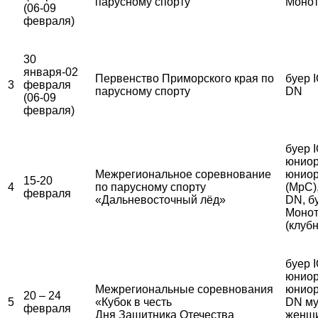
парусному спорту
Монот
(06-09
февраля)
30
января-02
Первенство Приморского края по
буер I
3
февраля
парусному спорту
DN
(06-09
февраля)
буер 
юниор
Межрегиональное соревнование
юниор
15-20
4
по парусному спорту
(МрС)
февраля
«Дальневосточный лёд»
DN, б
Монот
(клуб
буер 
юниор
Межрегиональные соревнования
юниор
20 – 24
5
«Кубок в честь
DN му
февраля
Дня Защитника Отечества
женщ