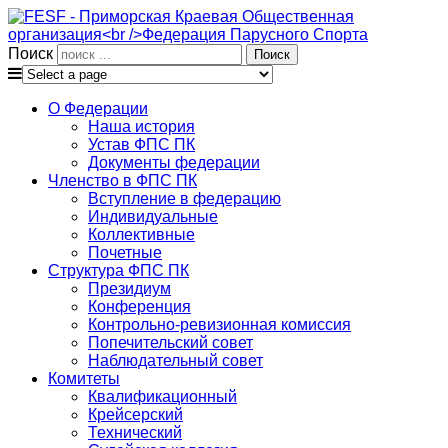
Поиск
О Федерации
Наша история
Устав ФПС ПК
Документы федерации
Членство в ФПС ПК
Вступление в федерацию
Индивидуальные
Коллективные
Почетные
Структура ФПС ПК
Президиум
Конференция
Контрольно-ревизионная комиссия
Попечительский совет
Наблюдательный совет
Комитеты
Квалификационный
Крейсерский
Технический