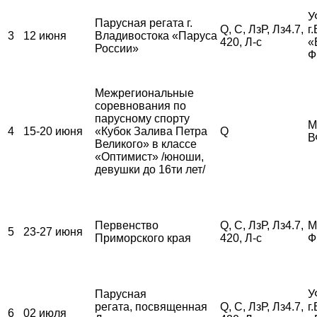
У
Парусная регата г.
Q, С, ЛзР, Лз4.7,
г
3
12 июня
Владивостока «Паруса
420, Л-с
«
России»
Ф
Межрегиональные
соревнования по
парусному спорту
М
4
15-20 июня
«Кубок Залива Петра
Q
В
Великого» в классе
«Оптимист» /юноши,
девушки до 16ти лет/
Первенство
Q, С, ЛзР, Лз4.7,
М
5
23-27 июня
Приморского края
420, Л-с
Ф
Парусная
У
регата, посвященная
Q, С, ЛзР, Лз4.7,
г
6
02 июля