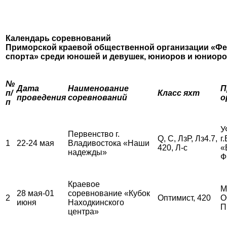
Календарь соревнований
Приморской краевой общественной организации «Фе
спорта»
среди юношей и девушек, юниоров и юниор
№
Дата
Наименование
П
п/
Класс яхт
проведения
соревнований
о
п
У
Первенство г.
Q, С, ЛзР, Лз4.7,
г
1
22-24 мая
Владивостока «Наши
420, Л-с
«
надежды»
Ф
Краевое
М
28 мая-01
соревнование «Кубок
2
Оптимист, 420
О
июня
Находкинского
П
центра»