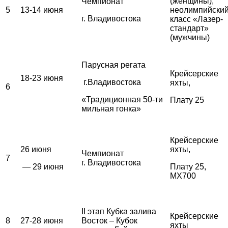
(женщины),
Чемпионат
5
13-14 июня
неолимпийски
г. Владивостока
класс «Лазер-
стандарт»
(мужчины)
Парусная регата
Крейсерские
18-23 июня
г.Владивостока
яхты,
6
«Традиционная 50-ти
Плату 25
мильная гонка»
Крейсерские
26 июня
яхты,
Чемпионат
7
г. Владивостока
— 29 июня
Плату 25,
MX700
II этап Кубка залива
Крейсерские
8
27-28 июня
Восток – Кубок
яхты