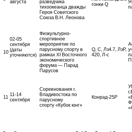
августа
разведчика
Я
гонки Q
тихоокеанца дважды
п
Героя Советского
Союза В.Н. Леонова
Физкультурно-
спортивное
02-05
мероприятие по
А
сентября
парусному спорту в
Q, С, Лз4.7, ЛзР,
у
(даты
10
рамках XI Восточного
420, Л-с
п
уточняются)
экономического
П
форума — Парад
Парусов
У
Соревнования г.
г
11-14
Владивостока по
11
Конрад-25Р
«
сентября
парусному
Ф
спорту «Кубок юнг»
«