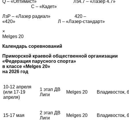
Q – «Оптимист» Лз4.7 – «Лазер 4.7»
С – «Кадет»
ЛзР – «Лазер радиал» 420 –
«420» Л – «Лазер-стандарт»
×
Melges 20
Календарь соревнований
Приморской краевой общественной организации
«Федерация парусного спорта»
в классе «Melges 20»
на 2026 год
10-12 апреля
1 этап ДВ
(или 17-19
Melges 20
Владивосток, 
Лиги
апреля)
2 этап ДВ
15-17 мая
Melges 20
Владивосток, 
Лиги