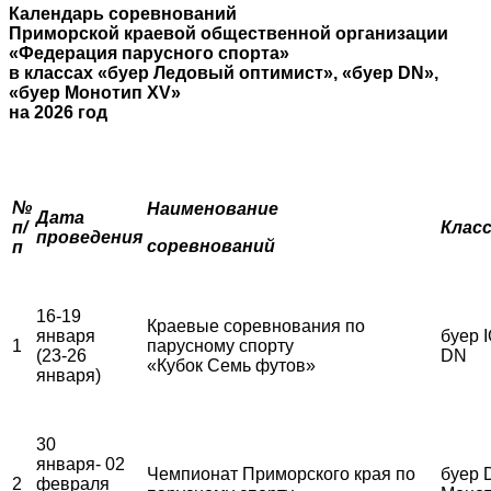
Календарь соревнований
Приморской краевой общественной организации
«Федерация парусного спорта»
в классах «буер Ледовый оптимист», «буер
DN
»,
«буер Монотип
XV
»
на 2026 год
№
Наименование
Дата
п/
Клас
проведения
соревнований
п
16-19
Краевые соревнования по
января
буер I
1
парусному спорту
(23-26
DN
«Кубок Семь футов»
января)
30
января- 02
Чемпионат Приморского края по
буер 
2
февраля