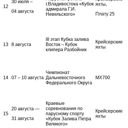
30 июля –
г.Владивостока «Кубок
яхты,
12
адмирала Г.И.
04 августа
Плату 25
Невельского»
III этап Кубка залива
Крейсерские
13
8 августа
Восток – Кубок
яхты
клипера Разбойник
Чемпионат
14
07 – 10 августа
Дальневосточного
MX700
Федерального Округа
Краевые
соревнования по
20 августа —
Крейсерские
15
парусному спорту
яхты
31 августа
«Кубок Залива Петра
Великого»