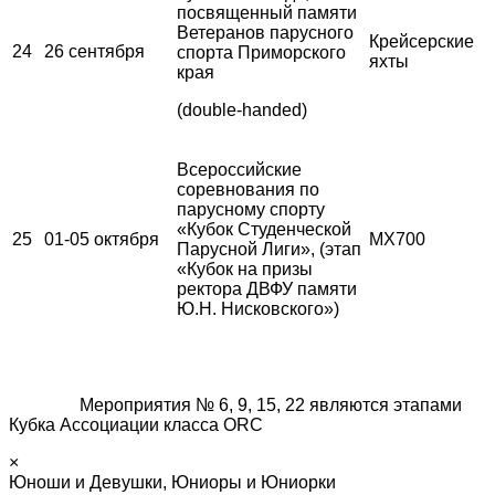
посвященный памяти
Ветеранов парусного
Крейсерские
24
26 сентября
спорта Приморского
яхты
края
(double-handed)
Всероссийские
соревнования по
парусному спорту
«Кубок Студенческой
25
01-05 октября
MX700
Парусной Лиги», (этап
«Кубок на призы
ректора ДВФУ памяти
Ю.Н. Нисковского»)
Мероприятия № 6, 9, 15, 22 являются этапами
Кубка Ассоциации класса ORC
×
Юноши и Девушки, Юниоры и Юниорки