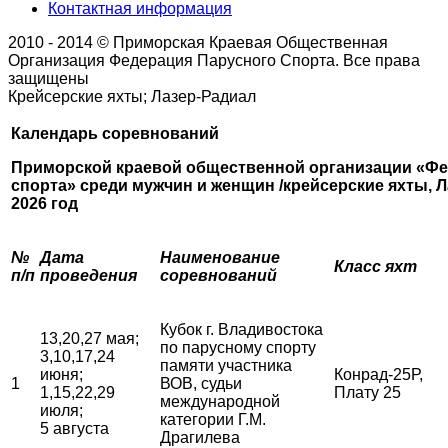
Контактная информация
2010 - 2014 © Приморская Краевая Общественная
Организация Федерация Парусного Спорта. Все права
защищены
Крейсерские яхты; Лазер-Радиал
Календарь соревнований
Приморской краевой общественной организации «Фе
спорта»
среди мужчин и женщин /крейсерские яхты, Л
2026 год
№
Дата
Наименование
Класс яхт
п/п
проведения
соревнований
Кубок г. Владивостока
13,20,27 мая;
по парусному спорту
3,10,17,24
памяти участника
июня;
Конрад-25Р,
1
ВОВ, судьи
1,15,22,29
Плату 25
международной
июля;
категории Г.М.
5 августа
Драгилева