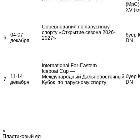
(МрС)
XV (к
Соревнования по парусному
спорту «Открытие сезона 2026-
04-07
буер I
6
2027»
декабря
DN
International Far-Eastern
Iceboat Cup —
11-14
буер I
Международный Дальневосточный
7
декабря
DN
Кубок по парусному спорту
×
Пластиковый ял