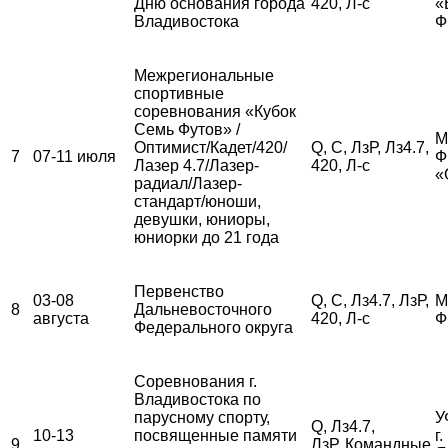
Дню основания города
420, Л-с
«
Владивостока
Ф
Межрегиональные
спортивные
соревнования «Кубок
Семь Футов» /
М
Оптимист/Кадет/420/
Q, С, ЛзР, Лз4.7,
7
07-11 июля
Ф
Лазер 4.7/Лазер-
420, Л-с
«
радиал/Лазер-
стандарт/юноши,
девушки, юниоры,
юниорки до 21 года
Первенство
03-08
Q, С, Лз4.7, ЛзР,
М
8
Дальневосточного
августа
420, Л-с
Ф
Федерального округа
Соревнования г.
Владивостока по
парусному спорту,
У
Q, Лз4.7,
10-13
посвященные памяти
г
9
ЛзР, Командные