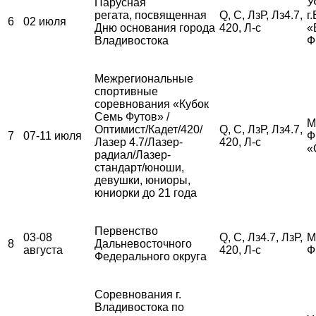
Парусная
У
регата, посвященная
Q, С, ЛзР, Лз4.7,
г
6
02 июля
Дню основания города
420, Л-с
«
Владивостока
Ф
Межрегиональные
спортивные
соревнования «Кубок
Семь Футов» /
М
Оптимист/Кадет/420/
Q, С, ЛзР, Лз4.7,
7
07-11 июля
Ф
Лазер 4.7/Лазер-
420, Л-с
«
радиал/Лазер-
стандарт/юноши,
девушки, юниоры,
юниорки до 21 года
Первенство
03-08
Q, С, Лз4.7, ЛзР,
М
8
Дальневосточного
августа
420, Л-с
Ф
Федерального округа
Соревнования г.
Владивостока по