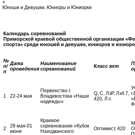
×
Юноши и Девушки, Юниоры и Юниорки
Календарь соревнований
Приморской краевой общественной организации «Фе
спорта»
среди юношей и девушек, юниоров и юниор
№
Дата
Наименование
П
п/
Класс яхт
проведения
соревнований
о
п
У
Первенство г.
Q, С, ЛзР, Лз4.7,
г
1
22-24 мая
Владивостока «Наши
420, Л-с
«
надежды»
Ф
Краевое
М
28 мая-01
соревнование «Кубок
2
Оптимист, 420
О
июня
Находкинского
П