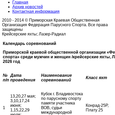
Главная
Архив новостей
Контактная информация
2010 - 2014 © Приморская Краевая Общественная
Организация Федерация Парусного Спорта. Все права
защищены
Крейсерские яхты; Лазер-Радиал
Календарь соревнований
Приморской краевой общественной организации «Фе
спорта»
среди мужчин и женщин /крейсерские яхты, Л
2026 год
№
Дата
Наименование
Класс яхт
п/п
проведения
соревнований
Кубок г. Владивостока
13,20,27 мая;
по парусному спорту
3,10,17,24
памяти участника
июня;
Конрад-25Р,
1
ВОВ, судьи
1,15,22,29
Плату 25
международной
июля;