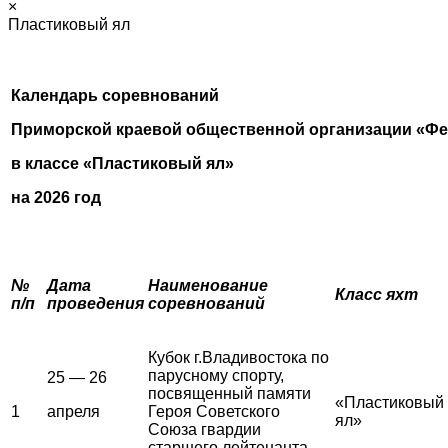
×
Пластиковый ял
Календарь соревнований
Приморской краевой общественной организации «Фе
в классе «Пластиковый ял»
на 2026 год
№
Дата
Наименование
Класс яхт
п/п
проведения
соревнований
Кубок г.Владивостока по
парусному спорту,
25 — 26
посвященный памяти
«Пластиковый
1
апреля
Героя Советского
ял»
Союза гвардии
старшего лейтенанта