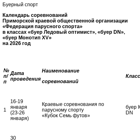
Буерный спорт
Календарь соревнований
Приморской краевой общественной организации
«Федерация парусного спорта»
в классах «буер Ледовый оптимист», «буер
DN
»,
«буер Монотип
XV
»
на 2026 год
№
Наименование
Дата
п/
Клас
проведения
соревнований
п
16-19
Краевые соревнования по
января
буер I
1
парусному спорту
(23-26
DN
«Кубок Семь футов»
января)
30