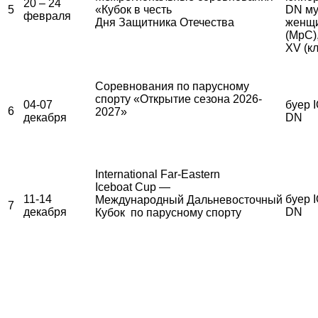
20 – 24
5
«Кубок в честь
DN му
февраля
Дня Защитника Отечества
женщ
(МрС)
XV (к
Соревнования по парусному
спорту «Открытие сезона 2026-
04-07
буер I
6
2027»
декабря
DN
International Far-Eastern
Iceboat Cup —
11-14
буер I
Международный Дальневосточный
7
декабря
DN
Кубок по парусному спорту