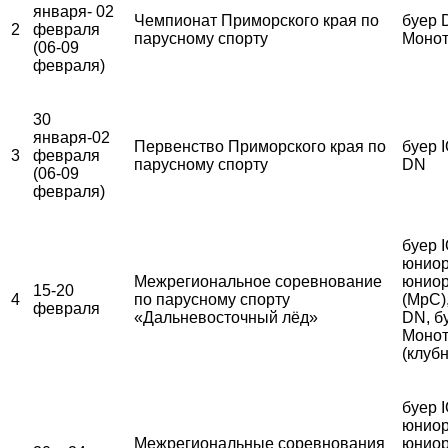
января- 02
Чемпионат Приморского края по
буер 
2
февраля
парусному спорту
Монот
(06-09
февраля)
30
января-02
Первенство Приморского края по
буер I
3
февраля
парусному спорту
DN
(06-09
февраля)
буер 
юниор
Межрегиональное соревнование
юниор
15-20
4
по парусному спорту
(МрС)
февраля
«Дальневосточный лёд»
DN, б
Монот
(клуб
буер 
юниор
Межрегиональные соревнования
юниор