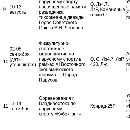
парусному спорту,
У
Q, Лз4.7,
10-13
посвященные памяти
г
9
ЛзР, Командные
августа
разведчика
Я
гонки Q
тихоокеанца дважды
п
Героя Советского
Союза В.Н. Леонова
Физкультурно-
спортивное
02-05
мероприятие по
А
сентября
парусному спорту в
Q, С, Лз4.7, ЛзР,
у
(даты
10
рамках XI Восточного
420, Л-с
п
уточняются)
экономического
П
форума — Парад
Парусов
У
Соревнования г.
г
11-14
Владивостока по
11
Конрад-25Р
«
сентября
парусному
Ф
спорту «Кубок юнг»
«