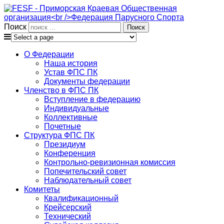
Поиск
О Федерации
Наша история
Устав ФПС ПК
Документы федерации
Членство в ФПС ПК
Вступление в федерацию
Индивидуальные
Коллективные
Почетные
Структура ФПС ПК
Президиум
Конференция
Контрольно-ревизионная комиссия
Попечительский совет
Наблюдательный совет
Комитеты
Квалификационный
Крейсерский
Технический