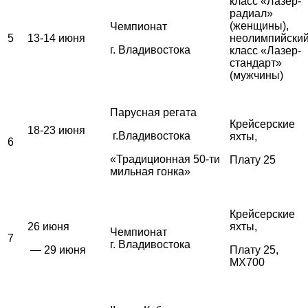
класс «Лазер-
радиал»
(женщины),
Чемпионат
5
13-14 июня
неолимпийски
г. Владивостока
класс «Лазер-
стандарт»
(мужчины)
Парусная регата
Крейсерские
18-23 июня
г.Владивостока
яхты,
6
«Традиционная 50-ти
Плату 25
мильная гонка»
Крейсерские
26 июня
яхты,
Чемпионат
7
г. Владивостока
— 29 июня
Плату 25,
MX700