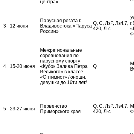
центра»
У
Парусная регата г.
Q, С, ЛзР, Лз4.7,
г
3
12 июня
Владивостока «Паруса
420, Л-с
«
России»
Ф
Межрегиональные
соревнования по
парусному спорту
М
4
15-20 июня
«Кубок Залива Петра
Q
В
Великого» в классе
«Оптимист» /юноши,
девушки до 16ти лет/
Первенство
Q, С, ЛзР, Лз4.7,
М
5
23-27 июня
Приморского края
420, Л-с
Ф