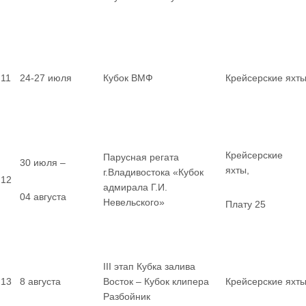
11
24-27 июля
Кубок ВМФ
Крейсерские яхт
Крейсерские
Парусная регата
30 июля –
яхты,
г.Владивостока «Кубок
12
адмирала Г.И.
04 августа
Невельского»
Плату 25
III этап Кубка залива
13
8 августа
Восток – Кубок клипера
Крейсерские яхт
Разбойник