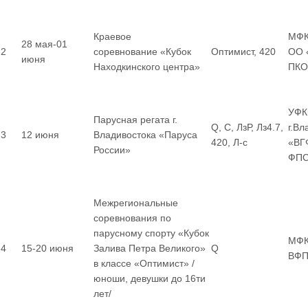
Краевое
МФК
28 мая-01
2
соревнование «Кубок
Оптимист, 420
ОО 
июня
Находкинского центра»
ПКО
УФК
Парусная регата г.
Q, С, ЛзР, Лз4.7,
г.В
3
12 июня
Владивостока «Паруса
420, Л-с
«ВГ
России»
ФП
Межрегиональные
соревнования по
парусному спорту «Кубок
МФК
4
15-20 июня
Залива Петра Великого»
Q
ВФП
в классе «Оптимист» /
юноши, девушки до 16ти
лет/