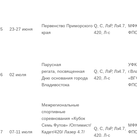
Первенство Приморского
Q, С, ЛзР, Лз4.7,
МФК
5
23-27 июня
края
420, Л-с
ФП
Парусная
УФК
регата, посвященная
Q, С, ЛзР, Лз4.7,
г.Вл
6
02 июля
Дню основания города
420, Л-с
«ВГ
Владивостока
ФП
Межрегиональные
спортивные
соревнования «Кубок
Семь Футов» /Оптимист/
МФК
Q, С, ЛзР, Лз4.7,
7
07-11 июля
Кадет/420/ Лазер 4.7/
ФПС
420, Л-с