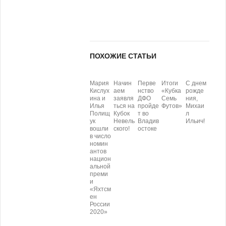
ПОХОЖИЕ СТАТЬИ
Мария
Начин
Перве
Итоги
С днем
Кислух
аем
нство
«Кубка
рожде
ина и
заявля
ДФО
Семь
ния,
Илья
ться на
пройде
Футов»
Михаи
Полищ
Кубок
т во
л
ук
Невель
Владив
Ильич!
вошли
ского!
остоке
в число
номин
антов
национ
альной
преми
и
«Яхтсм
ен
России
2020»