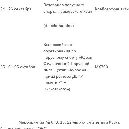
Ветеранов парусного
24
26 сентября
Крейсерские яхт
спорта Приморского края
(double-handed)
Всероссийские
соревнования по
парусному спорту «Кубок
Студенческой Парусной
25
01-05 октября
MX700
Лиги», (этап «Кубок на
призы ректора ДВФУ
памяти Ю.Н.
Нисковского»)
Мероприятия № 6, 9, 15, 22 являются этапами Кубка
Ассоциации класса ORC