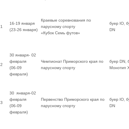
Краевые соревнования по
16-19 января
буер IO, 
1
парусному спорту
(23-26 января)
DN
«Кубок Семь футов»
30 января- 02
февраля
Чемпионат Приморского края по
буер DN, 
2
(06-09
парусному спорту
Монотип 
февраля)
30 января-02
февраля
Первенство Приморского края по
буер IO, 
3
(06-09
парусному спорту
DN
февраля)