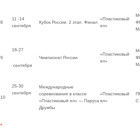
М
11 -14
«Пластиковый
8
Кубок России. 2 этап. Финал
Ф
сентября
ял»
М
18-27
М
«Пластиковый
9
Чемпионат России
Ф
ял»
М
сентября
25-30
Международные
сентября
соревнования в классе
«Пластиковый
П
10
«Пластиковый ял» — Паруса
ял»
С
Дружбы
×