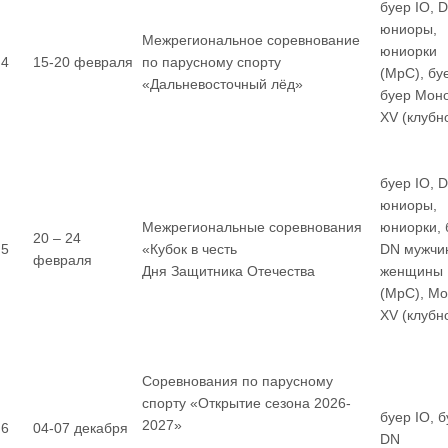
буер IO, 
юниоры,
Межрегиональное соревнование
юниорки
4
15-20 февраля
по парусному спорту
(МрС), бу
«Дальневосточный лёд»
буер Мон
XV (клубн
буер IO, 
юниоры,
Межрегиональные соревнования
юниорки, 
20 – 24
5
«Кубок в честь
DN мужчи
февраля
Дня Защитника Отечества
женщины
(МрС), М
XV (клубн
Соревнования по парусному
спорту «Открытие сезона 2026-
буер IO, 
2027»
6
04-07 декабря
DN