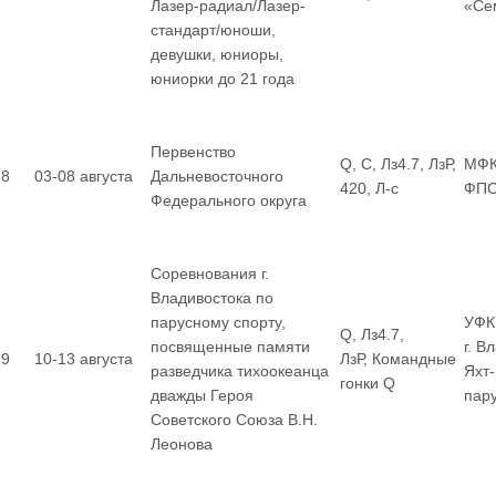
Лазер-радиал/Лазер-
«Се
стандарт/юноши,
девушки, юниоры,
юниорки до 21 года
Первенство
Q, С, Лз4.7, ЛзР,
МФК
8
03-08 августа
Дальневосточного
420, Л-с
ФП
Федерального округа
Соревнования г.
Владивостока по
парусному спорту,
УФК
Q, Лз4.7,
посвященные памяти
г. В
9
10-13 августа
ЛзР, Командные
разведчика тихоокеанца
Яхт
гонки Q
дважды Героя
пар
Советского Союза В.Н.
Леонова