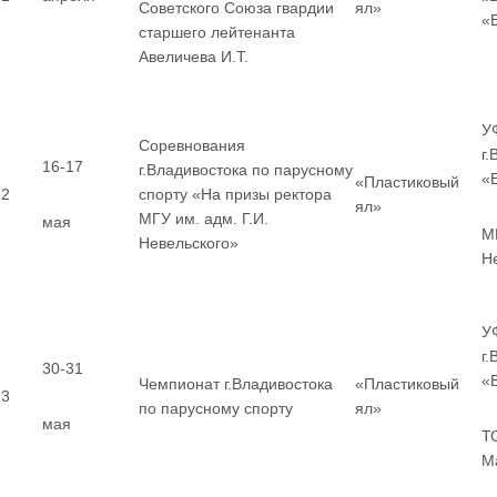
Советского Союза гвардии
ял»
«
старшего лейтенанта
Авеличева И.Т.
У
Соревнования
г
16-17
г.Владивостока по парусному
«
«Пластиковый
2
спорту «На призы ректора
ял»
МГУ им. адм. Г.И.
мая
МГ
Невельского»
Н
У
г
30-31
«
Чемпионат г.Владивостока
«Пластиковый
3
по парусному спорту
ял»
мая
Т
М