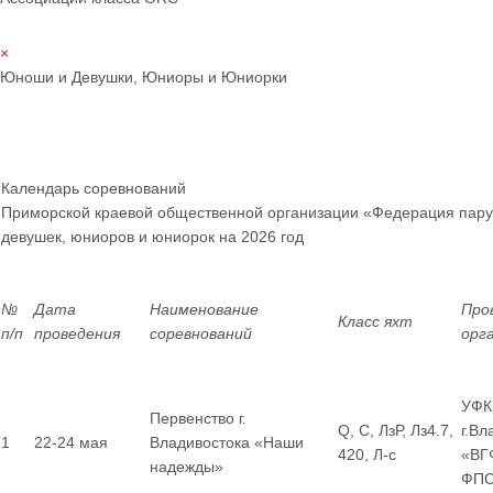
×
Юноши и Девушки, Юниоры и Юниорки
Календарь соревнований
Приморской краевой общественной организации «Федерация пару
девушек, юниоров и юниорок
на 2026 год
№
Дата
Наименование
Про
Класс яхт
п/п
проведения
соревнований
орг
УФК
Первенство г.
Q, С, ЛзР, Лз4.7,
г.Вл
1
22-24 мая
Владивостока «Наши
420, Л-с
«ВГ
надежды»
ФП