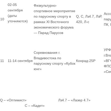
02-05
Физкультурно-
сентября
спортивное мероприятие
Асс
(даты
по парусному спорту в
Q, С, Лз4.7, ЛзР,
10
пар
уточняются)
рамках XI Восточного
420, Л-с
ПК,
экономического форума
— Парад Парусов
УРФ
Соревнования г.
г.Вл
Владивостока по
11
11-14 сентября
Конрад-25Р
«ВГ
парусному спорту «Кубок
ФПС
юнг»
«Се
Q – «Оптимист» Лз4.7 – «Лазер 4.7»
С – «Кадет»