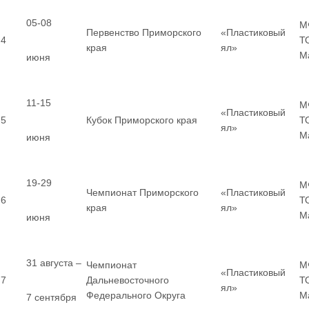
05-08
М
Первенство Приморского
«Пластиковый
4
Т
края
ял»
М
июня
11-15
М
«Пластиковый
5
Кубок Приморского края
Т
ял»
М
июня
19-29
М
Чемпионат Приморского
«Пластиковый
6
Т
края
ял»
М
июня
31 августа –
Чемпионат
М
«Пластиковый
7
Дальневосточного
Т
ял»
Федерального Округа
М
7 сентября