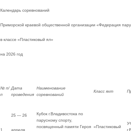
Календарь соревнований
Приморской краевой общественной организации «Федерация пару
в классе «Пластиковый ял»
на 2026 год
№ п/
Дата
Наименование
Класс яхт
П
п
проведения
соревнований
Кубок г.Владивостока по
25 — 26
парусному спорту,
У
посвященный памяти Героя
«Пластиковый
1
апреля
г