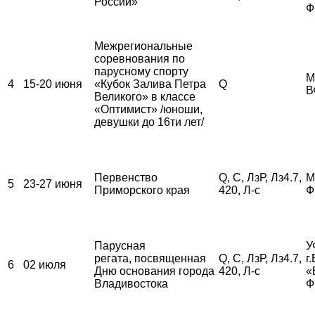
России»
Ф
Межрегиональные
соревнования по
парусному спорту
М
4
15-20 июня
«Кубок Залива Петра
Q
В
Великого» в классе
«Оптимист» /юноши,
девушки до 16ти лет/
Первенство
Q, С, ЛзР, Лз4.7,
М
5
23-27 июня
Приморского края
420, Л-с
Ф
Парусная
У
регата, посвященная
Q, С, ЛзР, Лз4.7,
г
6
02 июля
Дню основания города
420, Л-с
«
Владивостока
Ф