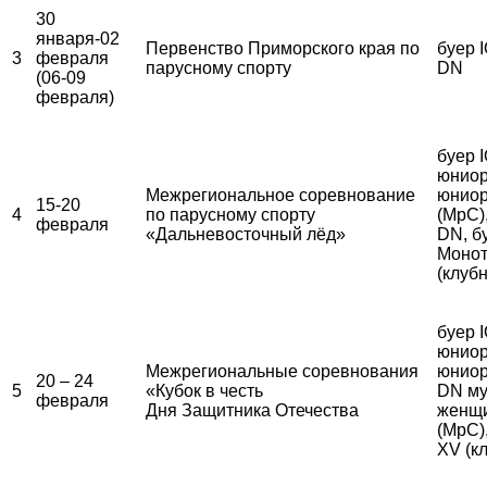
30
января-02
Первенство Приморского края по
буер I
3
февраля
парусному спорту
DN
(06-09
февраля)
буер 
юниор
Межрегиональное соревнование
юниор
15-20
4
по парусному спорту
(МрС)
февраля
«Дальневосточный лёд»
DN, б
Монот
(клуб
буер 
юниор
Межрегиональные соревнования
юниор
20 – 24
5
«Кубок в честь
DN му
февраля
Дня Защитника Отечества
женщ
(МрС)
XV (к