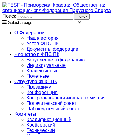
Поиск
О Федерации
Наша история
Устав ФПС ПК
Документы федерации
Членство в ФПС ПК
Вступление в федерацию
Индивидуальные
Коллективные
Почетные
Структура ФПС ПК
Президиум
Конференция
Контрольно-ревизионная комиссия
Попечительский совет
Наблюдательный совет
Комитеты
Квалификационный
Крейсерский
Технический