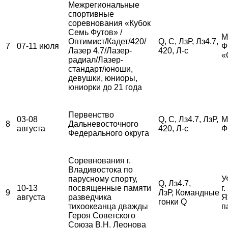
Межрегиональные
спортивные
соревнования «Кубок
Семь Футов» /
М
Оптимист/Кадет/420/
Q, С, ЛзР, Лз4.7,
7
07-11 июля
Ф
Лазер 4.7/Лазер-
420, Л-с
«
радиал/Лазер-
стандарт/юноши,
девушки, юниоры,
юниорки до 21 года
Первенство
03-08
Q, С, Лз4.7, ЛзР,
М
8
Дальневосточного
августа
420, Л-с
Ф
Федерального округа
Соревнования г.
Владивостока по
парусному спорту,
У
Q, Лз4.7,
10-13
посвященные памяти
г
9
ЛзР, Командные
августа
разведчика
Я
гонки Q
тихоокеанца дважды
п
Героя Советского
Союза В.Н. Леонова