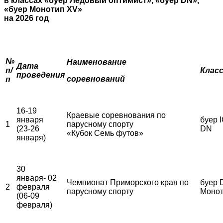
в классах «буер Ледовый оптимист», «буер
DN
»,
«буер Монотип
XV
»
на 2026 год
№
Наименование
Дата
п/
Клас
проведения
соревнований
п
16-19
Краевые соревнования по
января
буер I
1
парусному спорту
(23-26
DN
«Кубок Семь футов»
января)
30
января- 02
Чемпионат Приморского края по
буер 
2
февраля
парусному спорту
Монот
(06-09
февраля)