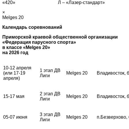
«420» Л – «Лазер-стандарт»
×
Melges 20
Календарь соревнований
Приморской краевой общественной организации
«Федерация парусного спорта»
в классе «Melges 20»
на 2026 год
10-12 апреля
1 этап ДВ
(или 17-19
Melges 20
Владивосток, 
Лиги
апреля)
2 этап ДВ
15-17 мая
Melges 20
Владивосток, 
Лиги
3 этап ДВ
05-07 июня
Melges 20
п.Безверхово,
Лиги