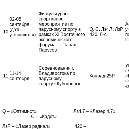
Физкультурно-
спортивное
02-05
мероприятие по
А
сентября
парусному спорту в
Q, С, Лз4.7, ЛзР,
у
(даты
10
рамках XI Восточного
420, Л-с
п
уточняются)
экономического
П
форума — Парад
Парусов
У
Соревнования г.
г
11-14
Владивостока по
11
Конрад-25Р
«
сентября
парусному
Ф
спорту «Кубок юнг»
«
Q – «Оптимист» Лз4.7 – «Лазер 4.7»
С – «Кадет»
ЛзР – «Лазер радиал» 420 –