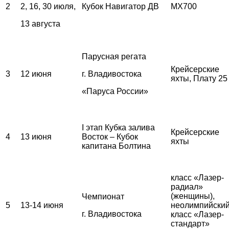
2
2, 16, 30 июля,
Кубок Навигатор ДВ
MX700
13 августа
Парусная регата
Крейсерские
3
12 июня
г. Владивостока
яхты, Плату 25
«Паруса России»
I этап Кубка залива
Крейсерские
4
13 июня
Восток – Кубок
яхты
капитана Болтина
класс «Лазер-
радиал»
(женщины),
Чемпионат
5
13-14 июня
неолимпийски
г. Владивостока
класс «Лазер-
стандарт»