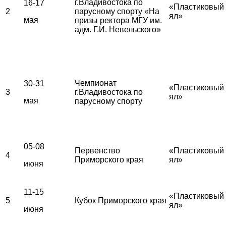
г.Владивостока по
16-17
«Пластиковый
2
парусному спорту «На
ял»
мая
призы ректора МГУ им.
адм. Г.И. Невельского»
Чемпионат
30-31
«Пластиковый
3
г.Владивостока по
ял»
мая
парусному спорту
05-08
Первенство
«Пластиковый
4
Приморского края
ял»
июня
11-15
«Пластиковый
5
Кубок Приморского края
ял»
июня