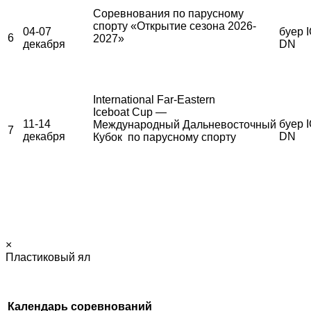
Соревнования по парусному
спорту «Открытие сезона 2026-
04-07
буер I
6
2027»
декабря
DN
International Far-Eastern
Iceboat Cup —
11-14
буер I
Международный Дальневосточный
7
декабря
DN
Кубок по парусному спорту
×
Пластиковый ял
Календарь соревнований