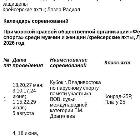
защищены
Крейсерские яхты; Лазер-Радиал
Календарь соревнований
Приморской краевой общественной организации «Фе
спорта»
среди мужчин и женщин /крейсерские яхты, Л
2026 год
№
Дата
Наименование
Класс яхт
п/п
проведения
соревнований
Кубок г. Владивостока
13,20,27 мая;
по парусному спорту
3,10,17,24
памяти участника
июня;
Конрад-25Р,
1
ВОВ, судьи
1,15,22,29
Плату 25
международной
июля;
категории Г.М.
5 августа
Драгилева
4, 18 июня,