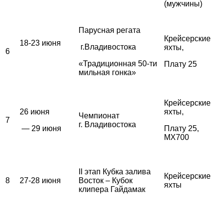
(мужчины)
Парусная регата
Крейсерские
18-23 июня
г.Владивостока
яхты,
6
«Традиционная 50-ти
Плату 25
мильная гонка»
Крейсерские
26 июня
яхты,
Чемпионат
7
г. Владивостока
— 29 июня
Плату 25,
MX700
II этап Кубка залива
Крейсерские
8
27-28 июня
Восток – Кубок
яхты
клипера Гайдамак