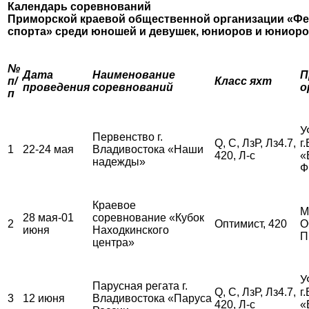
Календарь соревнований
Приморской краевой общественной организации «Фе
спорта»
среди юношей и девушек, юниоров и юниор
№
Дата
Наименование
П
п/
Класс яхт
проведения
соревнований
о
п
У
Первенство г.
Q, С, ЛзР, Лз4.7,
г
1
22-24 мая
Владивостока «Наши
420, Л-с
«
надежды»
Ф
Краевое
М
28 мая-01
соревнование «Кубок
2
Оптимист, 420
О
июня
Находкинского
П
центра»
У
Парусная регата г.
Q, С, ЛзР, Лз4.7,
г
3
12 июня
Владивостока «Паруса
420, Л-с
«