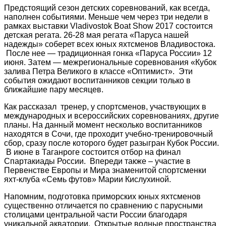
Предстоящий сезон детских соревнований, как всегда,
наполнен событиями. Меньше чем через три недели в
рамках выставки Vladivostok Boat Show 2017 состоится
детская регата. 26-28 мая регата «Паруса нашей
надежды» соберет всех юных яхтсменов Владивостока.
После нее — традиционная гонка «Паруса России» 12
июня. Затем — межрегиональные соревнования «Кубок
залива Петра Великого в классе «Оптимист». Эти
события ожидают воспитанников секции только в
ближайшие пару месяцев.
Как рассказал тренер, у спортсменов, участвующих в
международных и всероссийских соревнованиях, другие
планы. На данный момент несколько воспитанников
находятся в Сочи, где проходит учебно-тренировочный
сбор, сразу после которого будет разыгран Кубок России.
В июне в Таганроге состоится отбор на финал
Спартакиады России. Впереди также – участие в
Первенстве Европы и Мира знаменитой спортсменки
яхт-клуба «Семь футов» Марии Кислухиной.
Напомним, подготовка приморских юных яхтсменов
существенно отличается по сравнению с парусными
столицами центральной части России благодаря
уникальной акватории. Открытые водные пространства