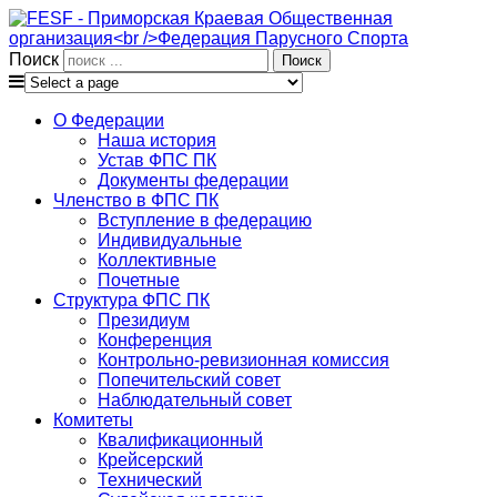
Поиск
О Федерации
Наша история
Устав ФПС ПК
Документы федерации
Членство в ФПС ПК
Вступление в федерацию
Индивидуальные
Коллективные
Почетные
Структура ФПС ПК
Президиум
Конференция
Контрольно-ревизионная комиссия
Попечительский совет
Наблюдательный совет
Комитеты
Квалификационный
Крейсерский
Технический