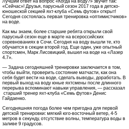
Лучший ответ на вопрос «Когда на воду?» звучит так:
«Сейчас»! Друзья, парусный сезон 2017 года в детско-
юношеской секцией яхт-клуба «Семь футов» открыт!
Сегодня состоялась первая тренировка «оптимистчиков»
на воде.
Как мы знаем, более старшие ребята открыли свой
парусный сезон еще в марте на всероссийских
соревнованиях в Сочи. Сегодня на воду вышли те, кто
обучается в секции второй год. Еще один, уже опытный
спортсмен, Марк Лисовицкий, вышел на воде на «Лазер
4.7».
— Задача сегодняшней тренировки заключается в том,
чтобы выйти, проверить состояние матчасти, как она
себя будет вести на воде, сделать выводы, доработать. В
первый выход на воду юные яхтсмены после длинного
перерыва вспоминают навыки управления, — рассказал
старший тренер яхт-клуба «Семь футов» Денис
Гайдаенко.
Сегодняшняя погода более чем пригодна для первой
детской тренировки: мягкий юго-восточный ветер, 4-5
метров в секунду, отсутствие волны, температура воды в
заливе 9 градусов.