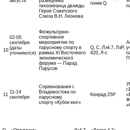
августа
разведчика
Я
гонки Q
тихоокеанца дважды
п
Героя Советского
Союза В.Н. Леонова
Физкультурно-
спортивное
02-05
мероприятие по
А
сентября
парусному спорту в
Q, С, Лз4.7, ЛзР,
у
(даты
10
рамках XI Восточного
420, Л-с
п
уточняются)
экономического
П
форума — Парад
Парусов
У
Соревнования г.
г
11-14
Владивостока по
11
Конрад-25Р
«
сентября
парусному
Ф
спорту «Кубок юнг»
«