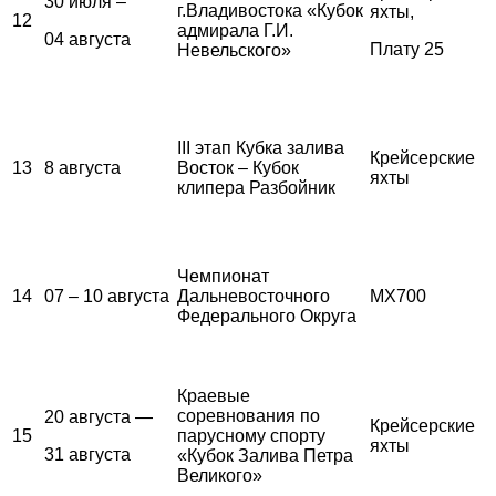
30 июля –
г.Владивостока «Кубок
яхты,
12
адмирала Г.И.
04 августа
Плату 25
Невельского»
III этап Кубка залива
Крейсерские
13
8 августа
Восток – Кубок
яхты
клипера Разбойник
Чемпионат
14
07 – 10 августа
Дальневосточного
MX700
Федерального Округа
Краевые
соревнования по
20 августа —
Крейсерские
15
парусному спорту
яхты
31 августа
«Кубок Залива Петра
Великого»