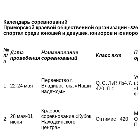
Календарь соревнований
Приморской краевой общественной организации «Фе
спорта»
среди юношей и девушек, юниоров и юниор
№
Дата
Наименование
П
п/
Класс яхт
проведения
соревнований
о
п
У
Первенство г.
Q, С, ЛзР, Лз4.7,
г
1
22-24 мая
Владивостока «Наши
420, Л-с
«
надежды»
Ф
Краевое
М
28 мая-01
соревнование «Кубок
2
Оптимист, 420
О
июня
Находкинского
П
центра»