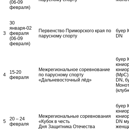
(06-09
февраля)
30
января-02
Первенство Приморского края по
буер I
3
февраля
парусному спорту
DN
(06-09
февраля)
буер 
юниор
Межрегиональное соревнование
юниор
15-20
4
по парусному спорту
(МрС)
февраля
«Дальневосточный лёд»
DN, б
Монот
(клуб
буер 
юниор
Межрегиональные соревнования
юниор
20 – 24
5
«Кубок в честь
DN му
февраля
Дня Защитника Отечества
женщ