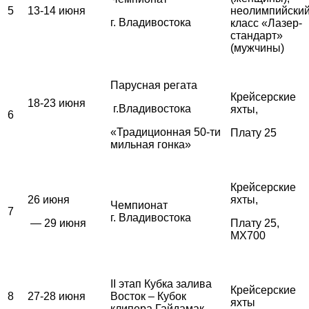
5
13-14 июня
неолимпийски
г. Владивостока
класс «Лазер-
стандарт»
(мужчины)
Парусная регата
Крейсерские
18-23 июня
г.Владивостока
яхты,
6
«Традиционная 50-ти
Плату 25
мильная гонка»
Крейсерские
26 июня
яхты,
Чемпионат
7
г. Владивостока
— 29 июня
Плату 25,
MX700
II этап Кубка залива
Крейсерские
8
27-28 июня
Восток – Кубок
яхты
клипера Гайдамак