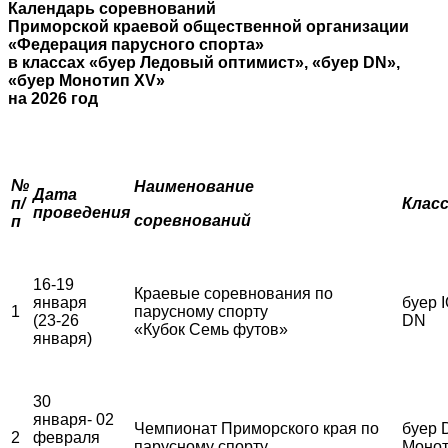
Календарь соревнований
Приморской краевой общественной организации
«Федерация парусного спорта»
в классах «буер Ледовый оптимист», «буер
DN
»,
«буер Монотип
XV
»
на 2026 год
№
Наименование
Дата
п/
Клас
проведения
соревнований
п
16-19
Краевые соревнования по
января
буер I
1
парусному спорту
(23-26
DN
«Кубок Семь футов»
января)
30
января- 02
Чемпионат Приморского края по
буер 
2
февраля
парусному спорту
Монот