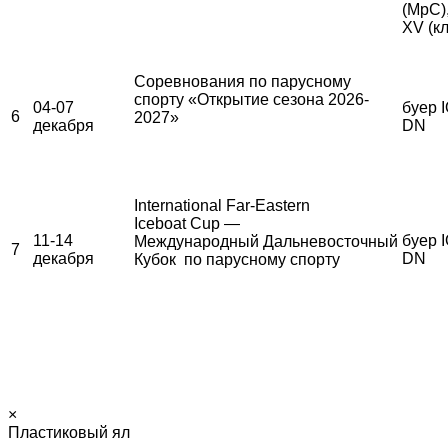
(МрС)
XV (к
Соревнования по парусному
спорту «Открытие сезона 2026-
04-07
буер I
6
2027»
декабря
DN
International Far-Eastern
Iceboat Cup —
11-14
буер I
Международный Дальневосточный
7
декабря
DN
Кубок по парусному спорту
×
Пластиковый ял