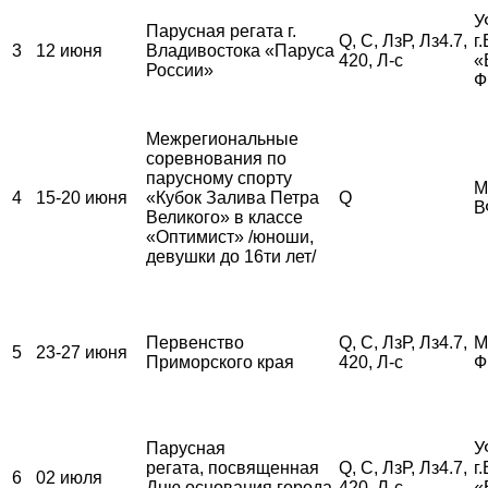
У
Парусная регата г.
Q, С, ЛзР, Лз4.7,
г
3
12 июня
Владивостока «Паруса
420, Л-с
«
России»
Ф
Межрегиональные
соревнования по
парусному спорту
М
4
15-20 июня
«Кубок Залива Петра
Q
В
Великого» в классе
«Оптимист» /юноши,
девушки до 16ти лет/
Первенство
Q, С, ЛзР, Лз4.7,
М
5
23-27 июня
Приморского края
420, Л-с
Ф
Парусная
У
регата, посвященная
Q, С, ЛзР, Лз4.7,
г
6
02 июля
Дню основания города
420, Л-с
«