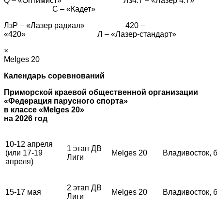
Q – «Оптимист» Лз4.7 – «Лазер 4.7»
С – «Кадет»
ЛзР – «Лазер радиал» 420 –
«420» Л – «Лазер-стандарт»
×
Melges 20
Календарь соревнований
Приморской краевой общественной организации
«Федерация парусного спорта»
в классе «Melges 20»
на 2026 год
10-12 апреля
1 этап ДВ
(или 17-19
Melges 20
Владивосток, 
Лиги
апреля)
2 этап ДВ
15-17 мая
Melges 20
Владивосток, 
Лиги