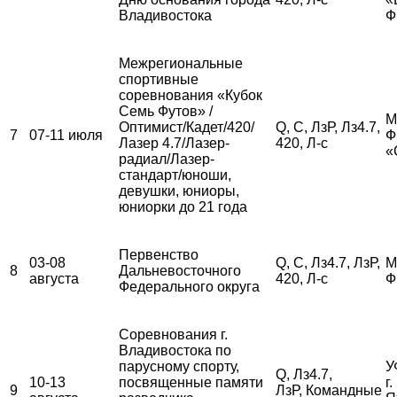
Владивостока
Ф
Межрегиональные
спортивные
соревнования «Кубок
Семь Футов» /
М
Оптимист/Кадет/420/
Q, С, ЛзР, Лз4.7,
7
07-11 июля
Ф
Лазер 4.7/Лазер-
420, Л-с
«
радиал/Лазер-
стандарт/юноши,
девушки, юниоры,
юниорки до 21 года
Первенство
03-08
Q, С, Лз4.7, ЛзР,
М
8
Дальневосточного
августа
420, Л-с
Ф
Федерального округа
Соревнования г.
Владивостока по
парусному спорту,
У
Q, Лз4.7,
10-13
посвященные памяти
г
9
ЛзР, Командные