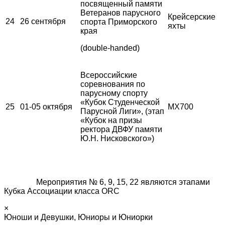
посвященный памяти
Ветеранов парусного
Крейсерские
24
26 сентября
спорта Приморского
яхты
края
(double-handed)
Всероссийские
соревнования по
парусному спорту
«Кубок Студенческой
25
01-05 октября
MX700
Парусной Лиги», (этап
«Кубок на призы
ректора ДВФУ памяти
Ю.Н. Нисковского»)
Мероприятия № 6, 9, 15, 22 являются этапами
Кубка Ассоциации класса ORC
×
Юноши и Девушки, Юниоры и Юниорки