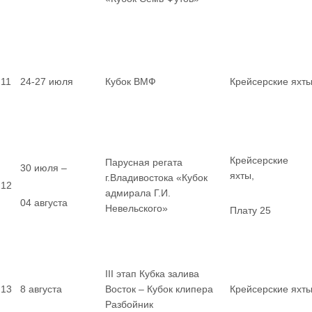
11
24-27 июля
Кубок ВМФ
Крейсерские яхт
Крейсерские
Парусная регата
30 июля –
яхты,
г.Владивостока «Кубок
12
адмирала Г.И.
04 августа
Невельского»
Плату 25
III этап Кубка залива
13
8 августа
Восток – Кубок клипера
Крейсерские яхт
Разбойник