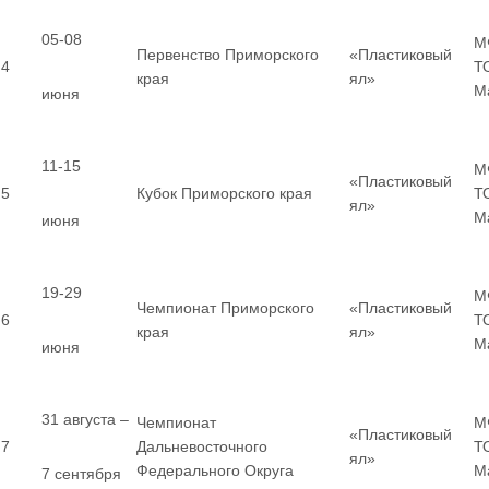
05-08
М
Первенство Приморского
«Пластиковый
4
Т
края
ял»
М
июня
11-15
М
«Пластиковый
5
Кубок Приморского края
Т
ял»
М
июня
19-29
М
Чемпионат Приморского
«Пластиковый
6
Т
края
ял»
М
июня
31 августа –
Чемпионат
М
«Пластиковый
7
Дальневосточного
Т
ял»
Федерального Округа
М
7 сентября