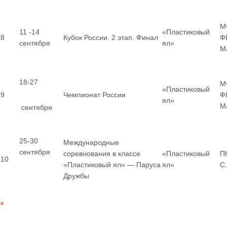
М
11 -14
«Пластиковый
8
Кубок России. 2 этап. Финал
Ф
сентября
ял»
М
18-27
М
«Пластиковый
9
Чемпионат России
Ф
ял»
М
сентября
25-30
Международные
сентября
соревнования в классе
«Пластиковый
П
10
«Пластиковый ял» — Паруса
ял»
С
Дружбы
×