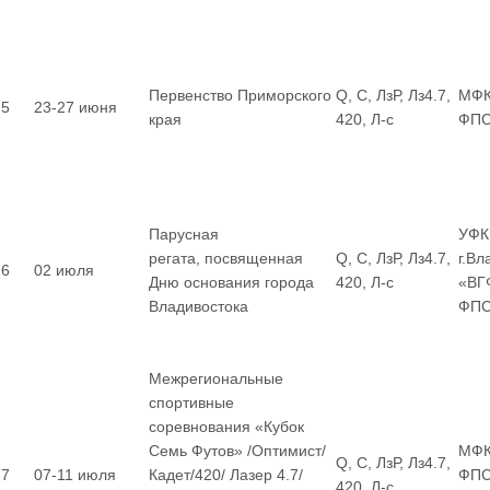
Первенство Приморского
Q, С, ЛзР, Лз4.7,
МФК
5
23-27 июня
края
420, Л-с
ФП
Парусная
УФК
регата, посвященная
Q, С, ЛзР, Лз4.7,
г.Вл
6
02 июля
Дню основания города
420, Л-с
«ВГ
Владивостока
ФП
Межрегиональные
спортивные
соревнования «Кубок
Семь Футов» /Оптимист/
МФК
Q, С, ЛзР, Лз4.7,
7
07-11 июля
Кадет/420/ Лазер 4.7/
ФПС
420, Л-с