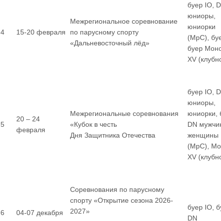
буер IO, 
юниоры,
Межрегиональное соревнование
юниорки
4
15-20 февраля
по парусному спорту
(МрС), бу
«Дальневосточный лёд»
буер Мон
XV (клубн
буер IO, 
юниоры,
Межрегиональные соревнования
юниорки, 
20 – 24
5
«Кубок в честь
DN мужчи
февраля
Дня Защитника Отечества
женщины
(МрС), М
XV (клубн
Соревнования по парусному
спорту «Открытие сезона 2026-
буер IO, 
2027»
6
04-07 декабря
DN