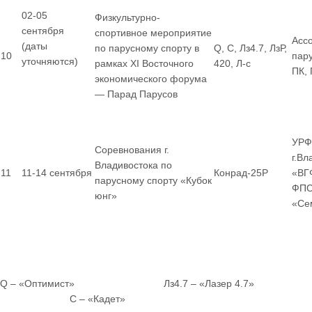
02-05
Физкультурно-
сентября
спортивное мероприятие
Асс
(даты
по парусному спорту в
Q, С, Лз4.7, ЛзР,
10
пар
уточняются)
рамках XI Восточного
420, Л-с
ПК,
экономического форума
— Парад Парусов
УРФ
Соревнования г.
г.Вл
Владивостока по
11
11-14 сентября
Конрад-25Р
«ВГ
парусному спорту «Кубок
ФПС
юнг»
«Се
Q – «Оптимист» Лз4.7 – «Лазер 4.7»
С – «Кадет»