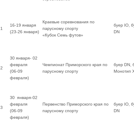
Краевые соревнования по
16-19 января
буер IO, 
1
парусному спорту
(23-26 января)
DN
«Кубок Семь футов»
30 января- 02
февраля
Чемпионат Приморского края по
буер DN, 
2
(06-09
парусному спорту
Монотип 
февраля)
30 января-02
февраля
Первенство Приморского края по
буер IO, 
3
(06-09
парусному спорту
DN
февраля)