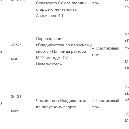
Советского Союза гвардии
ял»
«
старшего лейтенанта
Авеличева И.Т.
У
Соревнования
г
16-17
г.Владивостока по парусному
«
«Пластиковый
2
спорту «На призы ректора
ял»
МГУ им. адм. Г.И.
мая
МГ
Невельского»
Н
У
г
30-31
«
Чемпионат г.Владивостока
«Пластиковый
3
по парусному спорту
ял»
мая
Т
М