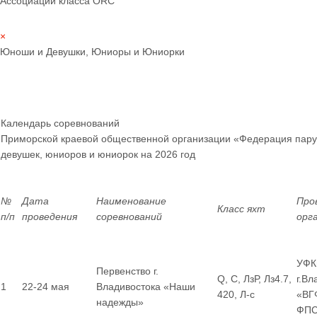
Ассоциации класса ORC
×
Юноши и Девушки, Юниоры и Юниорки
Календарь соревнований
Приморской краевой общественной организации «Федерация пару
девушек, юниоров и юниорок
на 2026 год
№
Дата
Наименование
Про
Класс яхт
п/п
проведения
соревнований
орг
УФК
Первенство г.
Q, С, ЛзР, Лз4.7,
г.Вл
1
22-24 мая
Владивостока «Наши
420, Л-с
«ВГ
надежды»
ФП