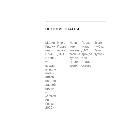
ПОХОЖИЕ СТАТЬИ
Мария
Итоги
Начин
Перве
Итоги
Кислух
Перве
аем
нство
«Кубка
ина и
нства
заявля
ДФО
Семь
Илья
ДФО
ться на
пройде
Футов»
Полищ
Кубок
т во
ук
Невель
Владив
вошли
ского!
остоке
в число
номин
антов
национ
альной
преми
и
«Яхтсм
ен
России
2020»