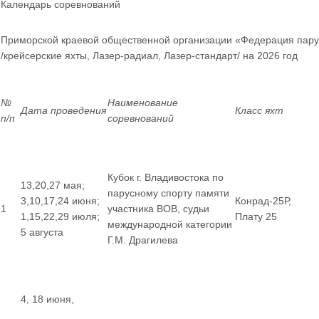
Календарь соревнований
Приморской краевой общественной организации «Федерация пару
/крейсерские яхты, Лазер-радиал, Лазер-стандарт/ на 2026 год
№
Наименование
Дата проведения
Класс яхт
п/п
соревнований
Кубок г. Владивостока по
13,20,27 мая;
парусному спорту памяти
3,10,17,24 июня;
Конрад-25Р,
1
участника ВОВ, судьи
1,15,22,29 июля;
Плату 25
международной категории
5 августа
Г.М. Драгилева
4, 18 июня,