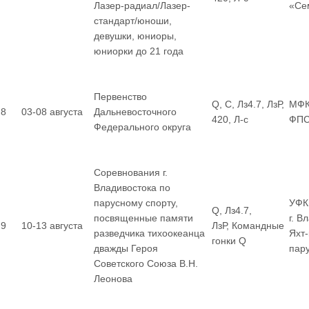
Лазер-радиал/Лазер-
«Се
стандарт/юноши,
девушки, юниоры,
юниорки до 21 года
Первенство
Q, С, Лз4.7, ЛзР,
МФК
8
03-08 августа
Дальневосточного
420, Л-с
ФП
Федерального округа
Соревнования г.
Владивостока по
парусному спорту,
УФК
Q, Лз4.7,
посвященные памяти
г. В
9
10-13 августа
ЛзР, Командные
разведчика тихоокеанца
Яхт
гонки Q
дважды Героя
пар
Советского Союза В.Н.
Леонова