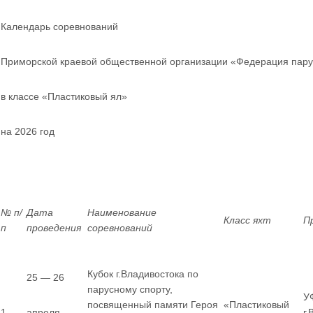
Календарь соревнований
Приморской краевой общественной организации «Федерация пару
в классе «Пластиковый ял»
на 2026 год
№ п/
Дата
Наименование
Класс яхт
П
п
проведения
соревнований
Кубок г.Владивостока по
25 — 26
парусному спорту,
У
посвященный памяти Героя
«Пластиковый
1
апреля
г