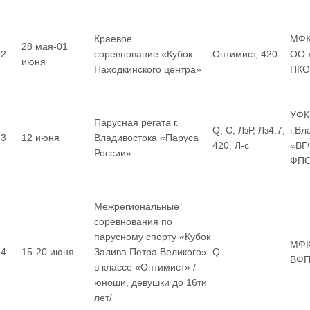
Краевое
МФК
28 мая-01
2
соревнование «Кубок
Оптимист, 420
ОО 
июня
Находкинского центра»
ПКО
УФК
Парусная регата г.
Q, С, ЛзР, Лз4.7,
г.В
3
12 июня
Владивостока «Паруса
420, Л-с
«ВГ
России»
ФП
Межрегиональные
соревнования по
парусному спорту «Кубок
МФК
4
15-20 июня
Залива Петра Великого»
Q
ВФП
в классе «Оптимист» /
юноши, девушки до 16ти
лет/