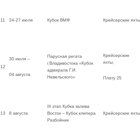
11
24-27 июля
Кубок ВМФ
Крейсерские яхт
Крейсерские
Парусная регата
30 июля –
яхты,
г.Владивостока «Кубок
12
адмирала Г.И.
04 августа
Невельского»
Плату 25
III этап Кубка залива
13
8 августа
Восток – Кубок клипера
Крейсерские яхт
Разбойник