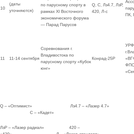
Асс
(даты
по парусному спорту в
Q, С, Лз4.7, ЛзР,
10
пар
уточняются)
рамках XI Восточного
420, Л-с
ПК,
экономического форума
— Парад Парусов
УРФ
Соревнования г.
г.Вл
Владивостока по
11
11-14 сентября
Конрад-25Р
«ВГ
парусному спорту «Кубок
ФПС
юнг»
«Се
Q – «Оптимист» Лз4.7 – «Лазер 4.7»
С – «Кадет»
ЛзР – «Лазер радиал» 420 –