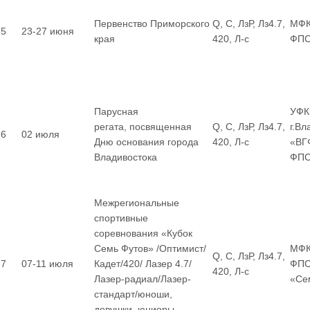
Первенство Приморского
Q, С, ЛзР, Лз4.7,
МФК
5
23-27 июня
края
420, Л-с
ФП
Парусная
УФК
регата, посвященная
Q, С, ЛзР, Лз4.7,
г.Вл
6
02 июля
Дню основания города
420, Л-с
«ВГ
Владивостока
ФП
Межрегиональные
спортивные
соревнования «Кубок
Семь Футов» /Оптимист/
МФК
Q, С, ЛзР, Лз4.7,
7
07-11 июля
Кадет/420/ Лазер 4.7/
ФПС
420, Л-с
Лазер-радиал/Лазер-
«Се
стандарт/юноши,
девушки, юниоры,