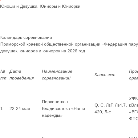
Юноши и Девушки, Юниоры и Юниорки
Календарь соревнований
Приморской краевой общественной организации «Федерация пару
девушек, юниоров и юниорок
на 2026 год
№
Дата
Наименование
Про
Класс яхт
п/п
проведения
соревнований
орг
УФК
Первенство г.
Q, С, ЛзР, Лз4.7,
г.Вл
1
22-24 мая
Владивостока «Наши
420, Л-с
«ВГ
надежды»
ФП