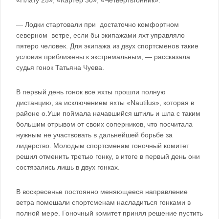
«Плату 25», «Картер 30», «Четвертьтонник».
— Лодки стартовали при достаточно комфортном
северном ветре, если бы экипажами яхт управляло
пятеро человек. Для экипажа из двух спортсменов такие
условия приближены к экстремальным, — рассказала
судья гонок Татьяна Чуева.
В первый день гонок все яхты прошли полную
дистанцию, за исключением яхты «Nautilus», которая в
районе о.Уши поймала начавшийся штиль и шла с таким
большим отрывом от своих соперников, что посчитала
нужным не участвовать в дальнейшей борьбе за
лидерство. Молодым спортсменам гоночный комитет
решил отменить третью гонку, в итоге в первый день они
состязались лишь в двух гонках.
В воскресенье постоянно меняющееся направление
ветра помешали спортсменам насладиться гонками в
полной мере. Гоночный комитет принял решение пустить