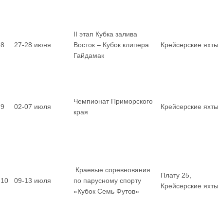
II этап Кубка залива
8
27-28 июня
Восток – Кубок клипера
Крейсерские яхт
Гайдамак
Чемпионат Приморского
9
02-07 июля
Крейсерские яхт
края
Краевые соревнования
Плату 25,
10
09-13 июля
по парусному спорту
Крейсерские яхт
«Кубок Семь Футов»