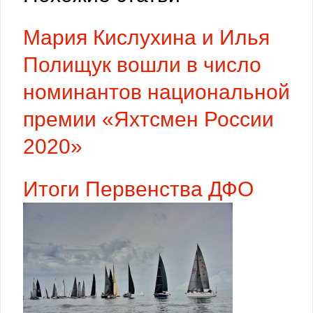
Мария Кислухина и Илья
Полищук вошли в число
номинантов национальной
премии «Яхтсмен России
2020»
Итоги Первенства ДФО