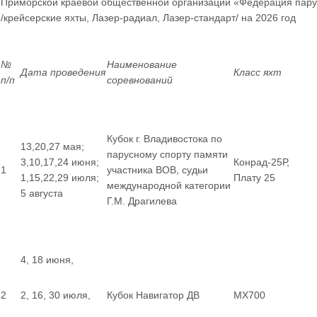
Приморской краевой общественной организации «Федерация пару
/крейсерские яхты, Лазер-радиал, Лазер-стандарт/ на 2026 год
№
Наименование
Дата проведения
Класс яхт
п/п
соревнований
Кубок г. Владивостока по
13,20,27 мая;
парусному спорту памяти
3,10,17,24 июня;
Конрад-25Р,
1
участника ВОВ, судьи
1,15,22,29 июля;
Плату 25
международной категории
5 августа
Г.М. Драгилева
4, 18 июня,
2
2, 16, 30 июля,
Кубок Навигатор ДВ
MX700