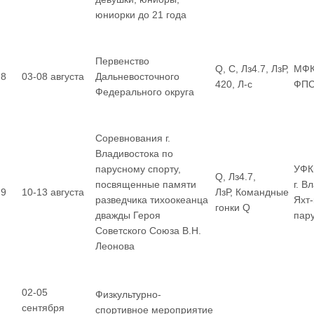
юниорки до 21 года
Первенство
Q, С, Лз4.7, ЛзР,
МФК
8
03-08 августа
Дальневосточного
420, Л-с
ФП
Федерального округа
Соревнования г.
Владивостока по
парусному спорту,
УФК
Q, Лз4.7,
посвященные памяти
г. В
9
10-13 августа
ЛзР, Командные
разведчика тихоокеанца
Яхт
гонки Q
дважды Героя
пар
Советского Союза В.Н.
Леонова
02-05
Физкультурно-
сентября
спортивное мероприятие