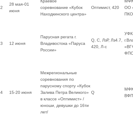
Краевое
МФК
28 мая-01
2
соревнование «Кубок
Оптимист, 420
ОО 
июня
Находкинского центра»
ПКО
УФК
Парусная регата г.
Q, С, ЛзР, Лз4.7,
г.В
3
12 июня
Владивостока «Паруса
420, Л-с
«ВГ
России»
ФП
Межрегиональные
соревнования по
парусному спорту «Кубок
МФК
4
15-20 июня
Залива Петра Великого»
Q
ВФП
в классе «Оптимист» /
юноши, девушки до 16ти
лет/