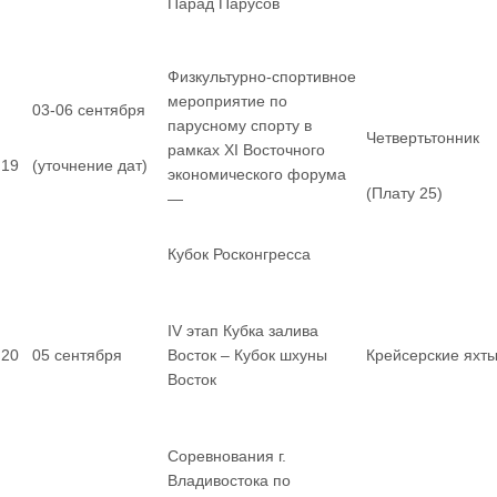
Парад Парусов
Физкультурно-спортивное
мероприятие по
03-06 сентября
парусному спорту в
Четвертьтонник
рамках XI Восточного
19
(уточнение дат)
экономического форума
(Плату 25)
—
Кубок Росконгресса
IV этап Кубка залива
20
05 сентября
Восток – Кубок шхуны
Крейсерские яхт
Восток
Соревнования г.
Владивостока по