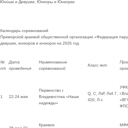
Юноши и Девушки, Юниоры и Юниорки
Календарь соревнований
Приморской краевой общественной организации «Федерация пару
девушек, юниоров и юниорок
на 2026 год
№
Дата
Наименование
Про
Класс яхт
п/п
проведения
соревнований
орг
УФК
Первенство г.
Q, С, ЛзР, Лз4.7,
г.Вл
1
22-24 мая
Владивостока «Наши
420, Л-с
«ВГ
надежды»
ФП
Краевое
МФК