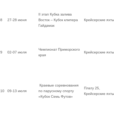
II этап Кубка залива
8
27-28 июня
Восток – Кубок клипера
Крейсерские яхт
Гайдамак
Чемпионат Приморского
9
02-07 июля
Крейсерские яхт
края
Краевые соревнования
Плату 25,
10
09-13 июля
по парусному спорту
Крейсерские яхт
«Кубок Семь Футов»