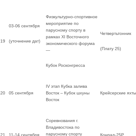
Физкультурно-спортивное
мероприятие по
03-06 сентября
парусному спорту в
Четвертьтонник
рамках XI Восточного
19
(уточнение дат)
экономического форума
(Плату 25)
—
Кубок Росконгресса
IV этап Кубка залива
20
05 сентября
Восток – Кубок шхуны
Крейсерские яхт
Восток
Соревнования г.
Владивостока по
парусному спорту
21
11-14 сентября
Конрад-25Р