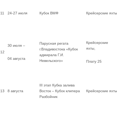
11
24-27 июля
Кубок ВМФ
Крейсерские яхт
Крейсерские
Парусная регата
30 июля –
яхты,
г.Владивостока «Кубок
12
адмирала Г.И.
04 августа
Невельского»
Плату 25
III этап Кубка залива
13
8 августа
Восток – Кубок клипера
Крейсерские яхт
Разбойник