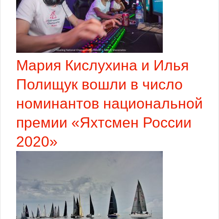
Мария Кислухина и Илья
Полищук вошли в число
номинантов национальной
премии «Яхтсмен России
2020»