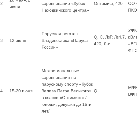
28 мая-01
2
соревнование «Кубок
Оптимист, 420
ОО 
июня
Находкинского центра»
ПКО
УФК
Парусная регата г.
Q, С, ЛзР, Лз4.7,
г.В
3
12 июня
Владивостока «Паруса
420, Л-с
«ВГ
России»
ФП
Межрегиональные
соревнования по
парусному спорту «Кубок
МФК
4
15-20 июня
Залива Петра Великого»
Q
ВФП
в классе «Оптимист» /
юноши, девушки до 16ти
лет/