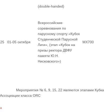
(double-handed)
Всероссийские
соревнования по
парусному спорту «Кубок
Студенческой Парусной
25
01-05 октября
MX700
Лиги», (этап «Кубок на
призы ректора ДВФУ
памяти Ю.Н.
Нисковского»)
Мероприятия № 6, 9, 15, 22 являются этапами Кубка
Ассоциации класса ORC
×