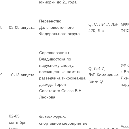
юниорки до 21 года
Первенство
Q, С, Лз4.7, ЛзР,
МФК
8
03-08 августа
Дальневосточного
420, Л-с
ФП
Федерального округа
Соревнования г.
Владивостока по
парусному спорту,
УФК
Q, Лз4.7,
посвященные памяти
г. В
9
10-13 августа
ЛзР, Командные
разведчика тихоокеанца
Яхт
гонки Q
дважды Героя
пар
Советского Союза В.Н.
Леонова
02-05
Физкультурно-
сентября
спортивное мероприятие
Асс
(даты