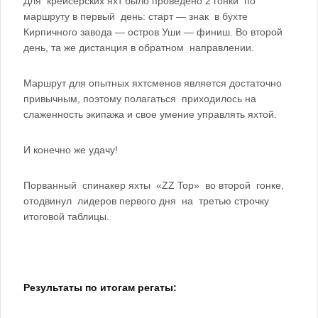
Для крейсерских яхт было проведено 2 гонки по
маршруту в первый день: старт — знак в бухте
Кирпичного завода — остров Уши — финиш. Во второй
день, та же дистанция в обратном направлении.
Маршрут для опытных яхтсменов является достаточно
привычным, поэтому полагаться приходилось на
слаженность экипажа и свое умение управлять яхтой.
И конечно же удачу!
Порванный спинакер яхты «ZZ Top» во второй гонке,
отодвинул лидеров первого дня на третью строчку
итоговой таблицы.
Результаты по итогам регаты: