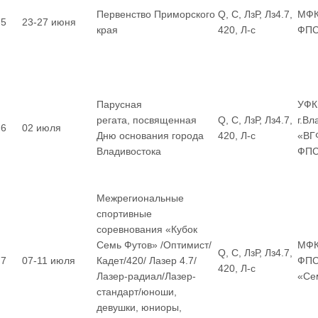
Первенство Приморского
Q, С, ЛзР, Лз4.7,
МФК
5
23-27 июня
края
420, Л-с
ФП
Парусная
УФК
регата, посвященная
Q, С, ЛзР, Лз4.7,
г.Вл
6
02 июля
Дню основания города
420, Л-с
«ВГ
Владивостока
ФП
Межрегиональные
спортивные
соревнования «Кубок
Семь Футов» /Оптимист/
МФК
Q, С, ЛзР, Лз4.7,
7
07-11 июля
Кадет/420/ Лазер 4.7/
ФПС
420, Л-с
Лазер-радиал/Лазер-
«Се
стандарт/юноши,
девушки, юниоры,