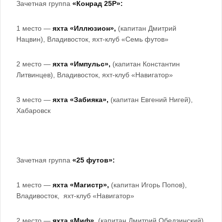
Зачетная группа
«Конрад 25Р»:
1 место —
яхта «Иллюзион»,
(капитан
Дмитрий
Нацвин), Владивосток, яхт-клуб «Семь футов»
2 место —
яхта «Импульс»,
(капитан Константин
Литвинцев), Владивосток, яхт-клуб «Навигатор»
3 место —
яхта «Забияка»,
(капитан Евгений Нигей),
Хабаровск
Зачетная группа
«25 футов»:
1 место —
яхта «Магистр»,
(капитан
Игорь Попов),
Владивосток, яхт-клуб «Навигатор»
2 место —
яхта «Миф»,
(капитан Дмитрий Обедзинский),