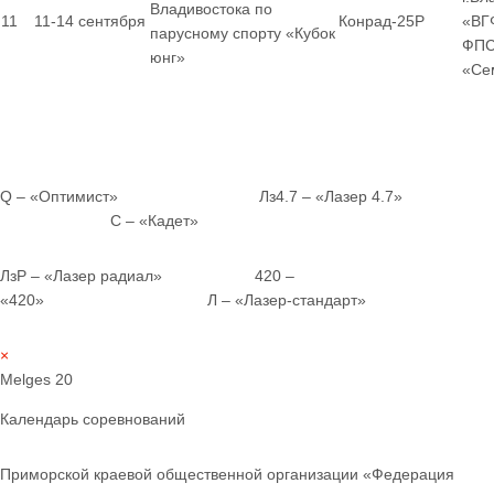
Владивостока по
11
11-14 сентября
Конрад-25Р
«ВГ
парусному спорту «Кубок
ФПС
юнг»
«Се
Q – «Оптимист» Лз4.7 – «Лазер 4.7»
С – «Кадет»
ЛзР – «Лазер радиал» 420 –
«420» Л – «Лазер-стандарт»
×
Melges 20
Календарь соревнований
Приморской краевой общественной организации «Федерация