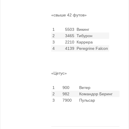
«свыше 42 футов»
1
5503
Викинг
2
3465
Тибурон
3
2210
Каррера
4
4139
Peregrine Falcon
«Цетус»
1
900
Ветер
2
982
Командор Беринг
3
7900
Пульсар