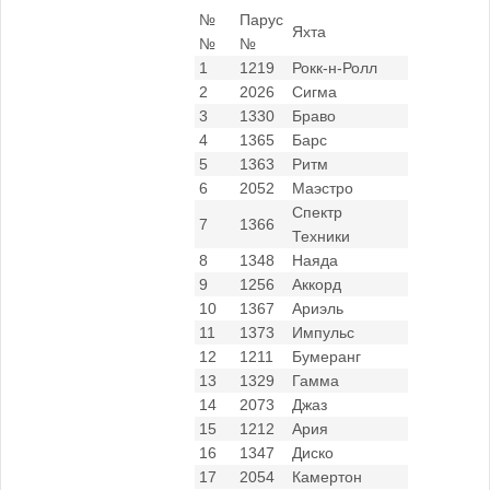
№
Парус
Яхта
№
№
1
1219
Рокк-н-Ролл
2
2026
Сигма
3
1330
Браво
4
1365
Барс
5
1363
Ритм
6
2052
Маэстро
Спектр
7
1366
Техники
8
1348
Наяда
9
1256
Аккорд
10
1367
Ариэль
11
1373
Импульс
12
1211
Бумеранг
13
1329
Гамма
14
2073
Джаз
15
1212
Ария
16
1347
Диско
17
2054
Камертон