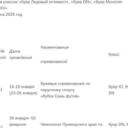
в классах «буер Ледовый оптимист», «буер
DN
», «буер Монотип
XV
»
на 2026 год
Наименование
№
Дата
Класс
п/п
проведения
соревнований
Краевые соревнования по
16-19 января
буер IO, 
1
парусному спорту
(23-26 января)
DN
«Кубок Семь футов»
30 января- 02
февраля
Чемпионат Приморского края по
буер DN, 
2