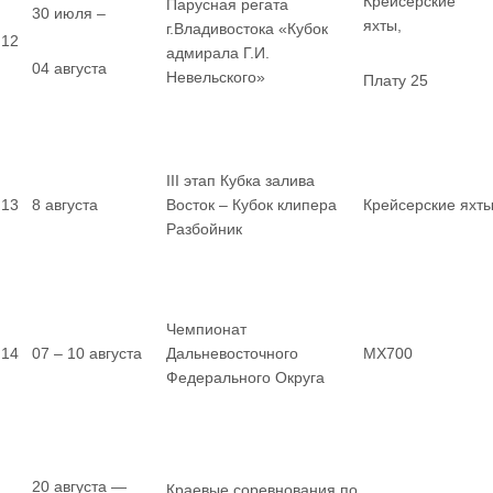
Крейсерские
Парусная регата
30 июля –
яхты,
г.Владивостока «Кубок
12
адмирала Г.И.
04 августа
Невельского»
Плату 25
III этап Кубка залива
13
8 августа
Восток – Кубок клипера
Крейсерские яхт
Разбойник
Чемпионат
14
07 – 10 августа
Дальневосточного
MX700
Федерального Округа
20 августа —
Краевые соревнования по