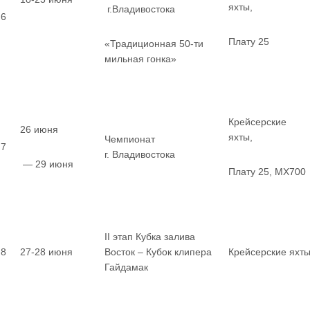
яхты,
г.Владивостока
6
Плату 25
«Традиционная 50-ти
мильная гонка»
Крейсерские
26 июня
яхты,
Чемпионат
7
г. Владивостока
— 29 июня
Плату 25, MX700
II этап Кубка залива
8
27-28 июня
Восток – Кубок клипера
Крейсерские яхт
Гайдамак