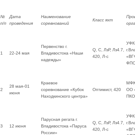
№
Дата
Наименование
Про
Класс яхт
п/п
проведения
соревнований
орг
УФК
Первенство г.
Q, С, ЛзР, Лз4.7,
г.Вл
1
22-24 мая
Владивостока «Наши
420, Л-с
«ВГ
надежды»
ФП
Краевое
МФК
28 мая-01
2
соревнование «Кубок
Оптимист, 420
ОО 
июня
Находкинского центра»
ПКО
УФК
Парусная регата г.
Q, С, ЛзР, Лз4.7,
г.В
3
12 июня
Владивостока «Паруса
420, Л-с
«ВГ
России»