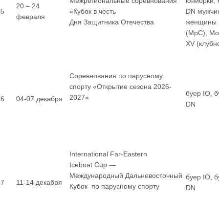
Межрегиональные соревнования
юниорки, 
20 – 24
5
«Кубок в честь
DN мужчи
февраля
Дня Защитника Отечества
женщины
(МрС), М
XV (клубн
Соревнования по парусному
спорту «Открытие сезона 2026-
буер IO, 
2027»
6
04-07 декабря
DN
International Far-Eastern
Iceboat Cup —
Международный Дальневосточный
буер IO, 
7
11-14 декабря
Кубок по парусному спорту
DN