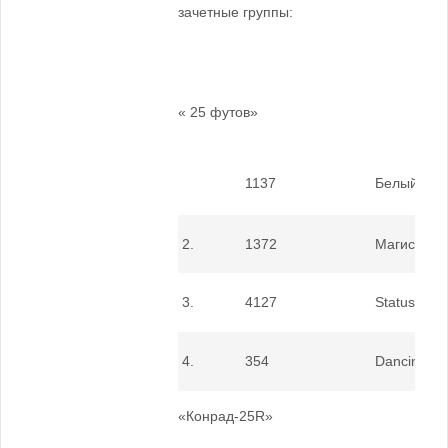
зачетные группы:
« 25 футов»
1137
Белый леб
2.
1372
Магистр
3.
4127
Status Quo
4.
354
Dancing Q
«Конрад-25R»