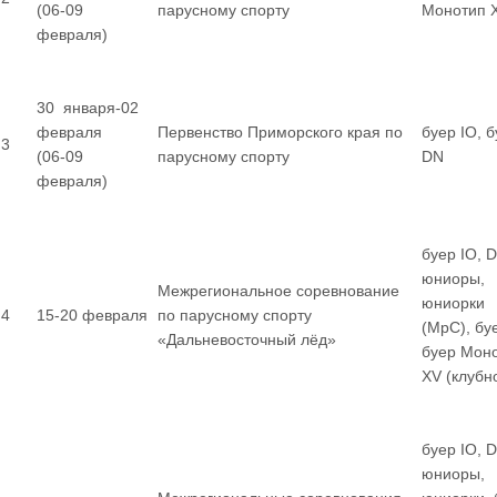
(06-09
парусному спорту
Монотип 
февраля)
30 января-02
февраля
Первенство Приморского края по
буер IO, 
3
(06-09
парусному спорту
DN
февраля)
буер IO, 
юниоры,
Межрегиональное соревнование
юниорки
4
15-20 февраля
по парусному спорту
(МрС), бу
«Дальневосточный лёд»
буер Мон
XV (клубн
буер IO, 
юниоры,