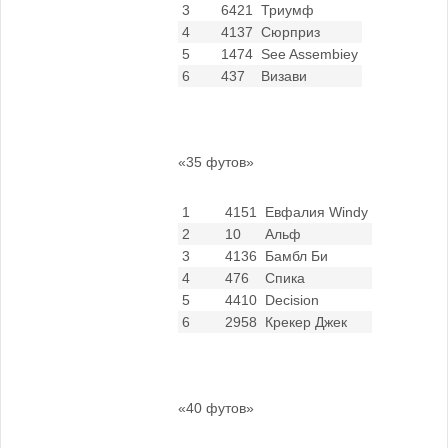
3
6421
Триумф
4
4137
Сюрприз
5
1474
See Assembiey
6
437
Визави
«35 футов»
1
4151
Евфалия Windy
2
10
Альф
3
4136
Бамбл Би
4
476
Спика
5
4410
Decision
6
2958
Крекер Джек
«40 футов»