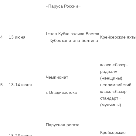
«Паруса России»
I этап Кубка залива Восток
4
13 июня
Крейсерские яхт
– Кубок капитана Болтина
класс «Лазер-
радиал»
Чемпионат
(женщины),
5
13-14 июня
неолимпийский
класс «Лазер-
г. Владивостока
стандарт»
(мужчины)
Парусная регата
Крейсерские
18-23 июня