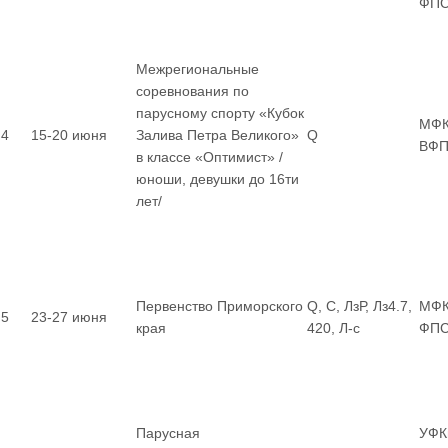
ФП
Межрегиональные
соревнования по
парусному спорту «Кубок
МФК
4
15-20 июня
Залива Петра Великого»
Q
ВФП
в классе «Оптимист» /
юноши, девушки до 16ти
лет/
Первенство Приморского
Q, С, ЛзР, Лз4.7,
МФК
5
23-27 июня
края
420, Л-с
ФП
Парусная
УФК