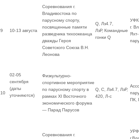
Соревнования г.
Владивостока по
парусному спорту,
УФК
Q, Лз4.7,
посвященные памяти
г. В
9
10-13 августа
ЛзР, Командные
разведчика тихоокеанца
Яхт
гонки Q
дважды Героя
пар
Советского Союза В.Н.
Леонова
02-05
Физкультурно-
сентября
спортивное мероприятие
Асс
(даты
по парусному спорту в
Q, С, Лз4.7, ЛзР,
10
пар
уточняются)
рамках XI Восточного
420, Л-с
ПК,
экономического форума
— Парад Парусов
УРФ
Соревнования г.
г.Вл