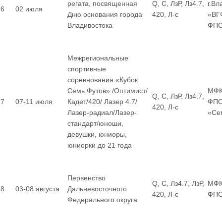
регата, посвященная
Q, С, ЛзР, Лз4.7,
г.Вл
6
02 июля
Дню основания города
420, Л-с
«ВГ
Владивостока
ФП
Межрегиональные
спортивные
соревнования «Кубок
Семь Футов» /Оптимист/
МФК
Q, С, ЛзР, Лз4.7,
7
07-11 июля
Кадет/420/ Лазер 4.7/
ФПС
420, Л-с
Лазер-радиал/Лазер-
«Се
стандарт/юноши,
девушки, юниоры,
юниорки до 21 года
Первенство
Q, С, Лз4.7, ЛзР,
МФК
8
03-08 августа
Дальневосточного
420, Л-с
ФП
Федерального округа