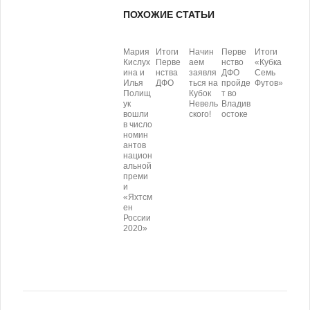
ПОХОЖИЕ СТАТЬИ
Мария
Итоги
Начин
Перве
Итоги
Кислух
Перве
аем
нство
«Кубка
ина и
нства
заявля
ДФО
Семь
Илья
ДФО
ться на
пройде
Футов»
Полищ
Кубок
т во
ук
Невель
Владив
вошли
ского!
остоке
в число
номин
антов
национ
альной
преми
и
«Яхтсм
ен
России
2020»