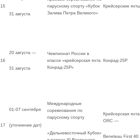
15
парусному спорту «Кубок
Крейсерские яхт
Залива Петра Великого»
31 августа
20 августа —
Чемпионат России в
16
классе «крейсерская яхта
Конрад-25Р
Конрад-25Р»
31 августа
Международные
01-07 сентября
соревнования по
Крейсерская яхта
парусному спорту
ORC —
17
(уточнение дат)
«Дальневосточный Кубок»
Beneteau First 40
в рамках XI Восточного