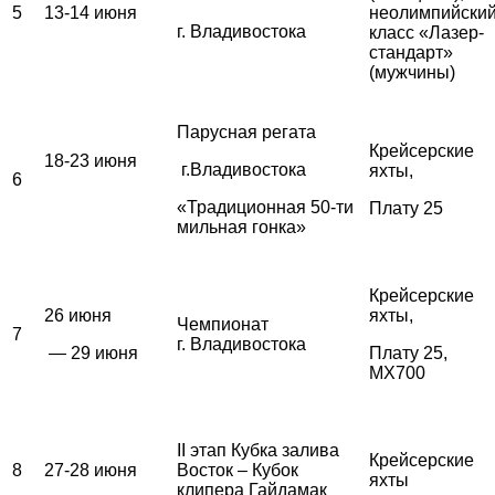
5
13-14 июня
неолимпийски
г. Владивостока
класс «Лазер-
стандарт»
(мужчины)
Парусная регата
Крейсерские
18-23 июня
г.Владивостока
яхты,
6
«Традиционная 50-ти
Плату 25
мильная гонка»
Крейсерские
26 июня
яхты,
Чемпионат
7
г. Владивостока
— 29 июня
Плату 25,
MX700
II этап Кубка залива
Крейсерские
8
27-28 июня
Восток – Кубок
яхты
клипера Гайдамак