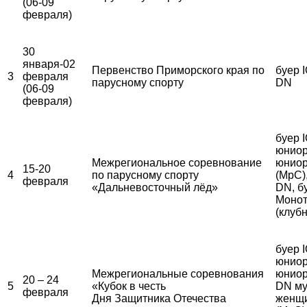
(06-09
февраля)
30
января-02
Первенство Приморского края по
буер I
3
февраля
парусному спорту
DN
(06-09
февраля)
буер 
юниор
Межрегиональное соревнование
юниор
15-20
4
по парусному спорту
(МрС)
февраля
«Дальневосточный лёд»
DN, б
Монот
(клуб
буер 
юниор
Межрегиональные соревнования
юниор
20 – 24
5
«Кубок в честь
DN му
февраля
Дня Защитника Отечества
женщ