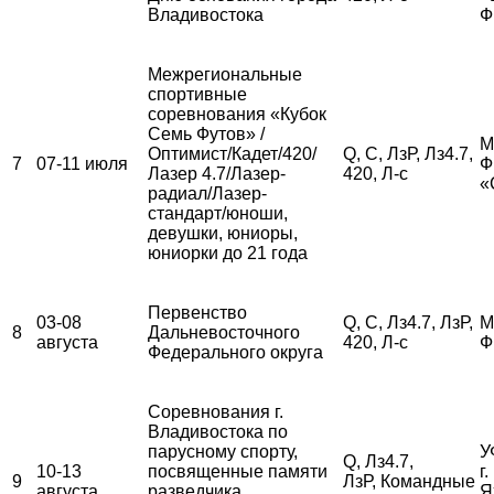
Владивостока
Ф
Межрегиональные
спортивные
соревнования «Кубок
Семь Футов» /
М
Оптимист/Кадет/420/
Q, С, ЛзР, Лз4.7,
7
07-11 июля
Ф
Лазер 4.7/Лазер-
420, Л-с
«
радиал/Лазер-
стандарт/юноши,
девушки, юниоры,
юниорки до 21 года
Первенство
03-08
Q, С, Лз4.7, ЛзР,
М
8
Дальневосточного
августа
420, Л-с
Ф
Федерального округа
Соревнования г.
Владивостока по
парусному спорту,
У
Q, Лз4.7,
10-13
посвященные памяти
г
9
ЛзР, Командные
августа
разведчика
Я