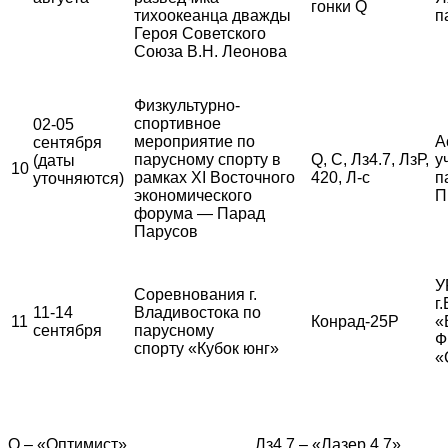
гонки Q
тихоокеанца дважды
п
Героя Советского
Союза В.Н. Леонова
Физкультурно-
спортивное
02-05
мероприятие по
А
сентября
парусному спорту в
Q, С, Лз4.7, ЛзР,
у
(даты
10
рамках XI Восточного
420, Л-с
п
уточняются)
экономического
П
форума — Парад
Парусов
У
Соревнования г.
г
11-14
Владивостока по
11
Конрад-25Р
«
сентября
парусному
Ф
спорту «Кубок юнг»
«
Q – «Оптимист» Лз4.7 – «Лазер 4.7»