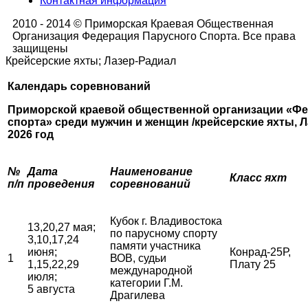
Контактная информация
2010 - 2014 © Приморская Краевая Общественная
Организация Федерация Парусного Спорта. Все права
защищены
Крейсерские яхты; Лазер-Радиал
Календарь соревнований
Приморской краевой общественной организации «Фе
спорта»
среди мужчин и женщин /крейсерские яхты, Л
2026 год
№
Дата
Наименование
Класс яхт
п/п
проведения
соревнований
Кубок г. Владивостока
13,20,27 мая;
по парусному спорту
3,10,17,24
памяти участника
июня;
Конрад-25Р,
1
ВОВ, судьи
1,15,22,29
Плату 25
международной
июля;
категории Г.М.
5 августа
Драгилева