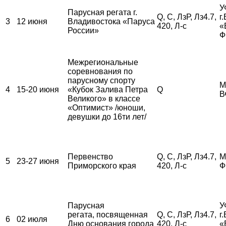
У
Парусная регата г.
Q, С, ЛзР, Лз4.7,
г
3
12 июня
Владивостока «Паруса
420, Л-с
«
России»
Ф
Межрегиональные
соревнования по
парусному спорту
М
4
15-20 июня
«Кубок Залива Петра
Q
В
Великого» в классе
«Оптимист» /юноши,
девушки до 16ти лет/
Первенство
Q, С, ЛзР, Лз4.7,
М
5
23-27 июня
Приморского края
420, Л-с
Ф
Парусная
У
регата, посвященная
Q, С, ЛзР, Лз4.7,
г
6
02 июля
Дню основания города
420, Л-с
«