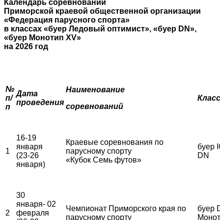
Календарь соревнований
Приморской краевой общественной организации
«Федерация парусного спорта»
в классах «буер Ледовый оптимист», «буер
DN
»,
«буер Монотип
XV
»
на 2026 год
№
Наименование
Дата
п/
Клас
проведения
соревнований
п
16-19
Краевые соревнования по
января
буер I
1
парусному спорту
(23-26
DN
«Кубок Семь футов»
января)
30
января- 02
Чемпионат Приморского края по
буер 
2
февраля
парусному спорту
Монот