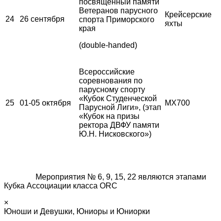
посвященный памяти
Ветеранов парусного
Крейсерские
24
26 сентября
спорта Приморского
яхты
края
(double-handed)
Всероссийские
соревнования по
парусному спорту
«Кубок Студенческой
25
01-05 октября
MX700
Парусной Лиги», (этап
«Кубок на призы
ректора ДВФУ памяти
Ю.Н. Нисковского»)
Мероприятия № 6, 9, 15, 22 являются этапами
Кубка Ассоциации класса ORC
×
Юноши и Девушки, Юниоры и Юниорки