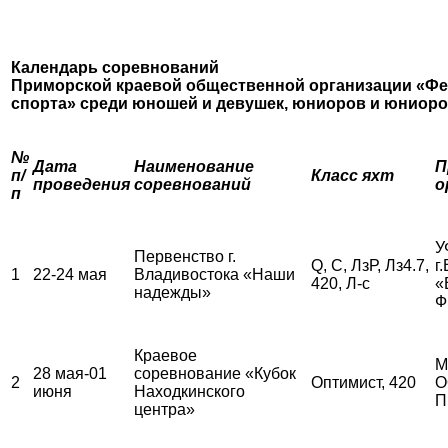
Календарь соревнований
Приморской краевой общественной организации «Фе
спорта»
среди юношей и девушек, юниоров и юниор
№
Дата
Наименование
П
п/
Класс яхт
проведения
соревнований
о
п
У
Первенство г.
Q, С, ЛзР, Лз4.7,
г
1
22-24 мая
Владивостока «Наши
420, Л-с
«
надежды»
Ф
Краевое
М
28 мая-01
соревнование «Кубок
2
Оптимист, 420
О
июня
Находкинского
П
центра»