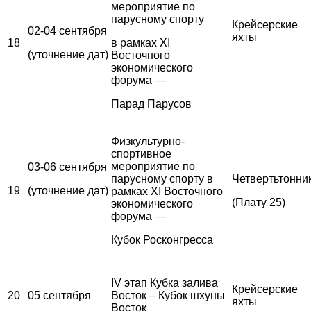
мероприятие по
парусному спорту
Крейсерские
02-04 сентября
яхты
18
в рамках XI
(уточнение дат)
Восточного
экономического
форума —
Парад Парусов
Физкультурно-
спортивное
мероприятие по
03-06 сентября
парусному спорту в
Четвертьтонни
19
(уточнение дат)
рамках XI Восточного
(Плату 25)
экономического
форума —
Кубок Росконгресса
IV этап Кубка залива
Крейсерские
20
05 сентября
Восток – Кубок шхуны
яхты
Восток