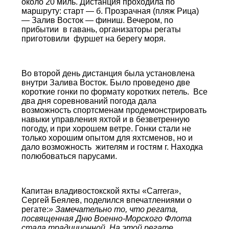
около 20 миль. Дистанция проходила по
маршруту: старт — б. Прозрачная (пляж Рица)
— Залив Восток — финиш. Вечером, по
прибытии в гавань, организаторы регаты
приготовили фуршет на берегу моря.
Во второй день дистанция была установлена
внутри Залива Восток. Было проведено две
короткие гонки по формату коротких петель. Все
два дня соревнований погода дала
возможность спортсменам продемонстрировать
навыки управления яхтой и в безветренную
погоду, и при хорошем ветре. Гонки стали не
только хорошим опытом для яхтсменов, но и
дало возможность жителям и гостям г. Находка
полюбоваться парусами.
Капитан владивостокской яхты «Carrera»,
Сергей Беялев, поделился впечатлениями о
регате:
» Замечательно то, что регата,
посвященная Дню Военно-Морского Флота
стала традиционной. На этой регате