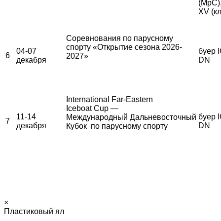
(МрС)
XV (к
Соревнования по парусному
спорту «Открытие сезона 2026-
04-07
буер I
6
2027»
декабря
DN
International Far-Eastern
Iceboat Cup —
11-14
буер I
Международный Дальневосточный
7
декабря
DN
Кубок по парусному спорту
×
Пластиковый ял