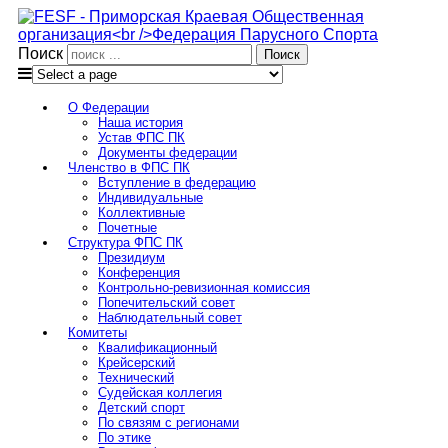
Поиск
О Федерации
Наша история
Устав ФПС ПК
Документы федерации
Членство в ФПС ПК
Вступление в федерацию
Индивидуальные
Коллективные
Почетные
Структура ФПС ПК
Президиум
Конференция
Контрольно-ревизионная комиссия
Попечительский совет
Наблюдательный совет
Комитеты
Квалификационный
Крейсерский
Технический
Судейская коллегия
Детский спорт
По связям с регионами
По этике