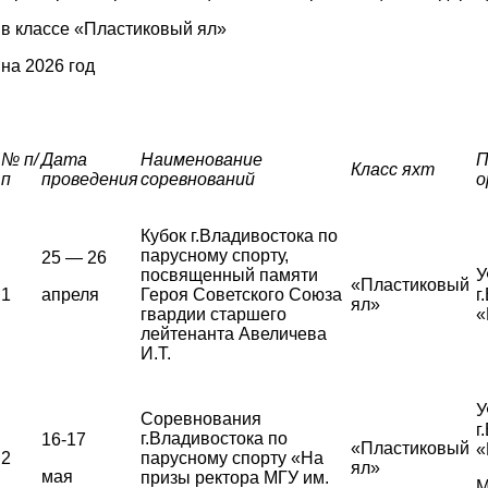
в классе «Пластиковый ял»
на 2026 год
№ п/
Дата
Наименование
П
Класс яхт
п
проведения
соревнований
о
Кубок г.Владивостока по
парусному спорту,
25 — 26
посвященный памяти
У
«Пластиковый
1
апреля
Героя Советского Союза
г
ял»
гвардии старшего
«
лейтенанта Авеличева
И.Т.
У
Соревнования
г
г.Владивостока по
16-17
«Пластиковый
«
2
парусному спорту «На
ял»
мая
призы ректора МГУ им.
М