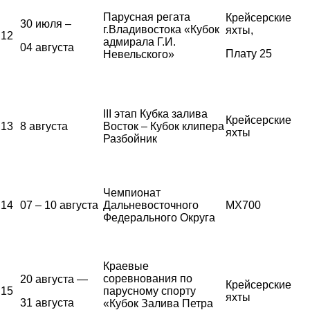
Парусная регата
Крейсерские
30 июля –
г.Владивостока «Кубок
яхты,
12
адмирала Г.И.
04 августа
Плату 25
Невельского»
III этап Кубка залива
Крейсерские
13
8 августа
Восток – Кубок клипера
яхты
Разбойник
Чемпионат
14
07 – 10 августа
Дальневосточного
MX700
Федерального Округа
Краевые
соревнования по
20 августа —
Крейсерские
15
парусному спорту
яхты
31 августа
«Кубок Залива Петра