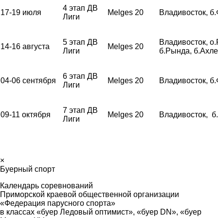
4 этап ДВ
17-19 июля
Melges 20
Владивосток, б
Лиги
5 этап ДВ
Владивосток, о.
14-16 августа
Melges 20
Лиги
б.Рында, б.Ахл
6 этап ДВ
04-06 сентября
Melges 20
Владивосток, б
Лиги
7 этап ДВ
09-11 октября
Melges 20
Владивосток, б
Лиги
×
Буерный спорт
Календарь соревнований
Приморской краевой общественной организации
«Федерация парусного спорта»
в классах «буер Ледовый оптимист», «буер
DN
», «буер