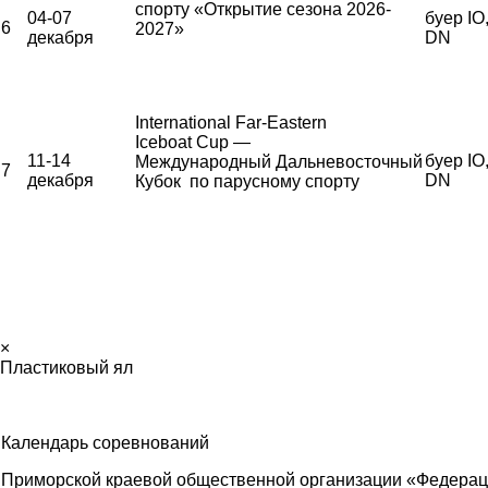
спорту «Открытие сезона 2026-
04-07
буер IO
6
2027»
декабря
DN
International Far-Eastern
Iceboat Cup —
11-14
буер IO
Международный Дальневосточный
7
декабря
DN
Кубок по парусному спорту
×
Пластиковый ял
Календарь соревнований
Приморской краевой общественной организации «Федерац