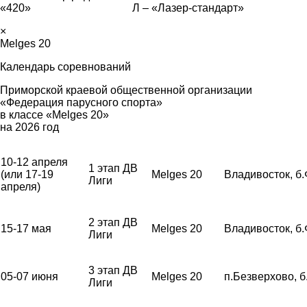
«420» Л – «Лазер-стандарт»
×
Melges 20
Календарь соревнований
Приморской краевой общественной организации
«Федерация парусного спорта»
в классе «Melges 20»
на 2026 год
10-12 апреля
1 этап ДВ
(или 17-19
Melges 20
Владивосток, б
Лиги
апреля)
2 этап ДВ
15-17 мая
Melges 20
Владивосток, б
Лиги
3 этап ДВ
05-07 июня
Melges 20
п.Безверхово, 
Лиги