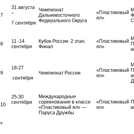
31 августа
Чемпионат
М
«Пластиковый
–
7
Дальневосточного
Ф
ял»
Федерального Округа
С
7 сентября
М
11 -14
Кубок России. 2 этап.
«Пластиковый
8
П
сентября
Финал
ял»
и
М
18-27
«Пластиковый
П
9
Чемпионат России
ял»
и
сентября
Д
Международные
25-30
соревнования в классе
«Пластиковый
П
сентября
10
«Пластиковый ял» —
ял»
и
Паруса Дружбы
×