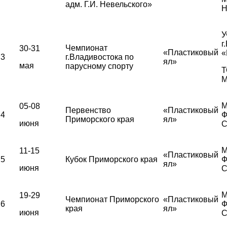
адм. Г.И. Невельского»
Н
У
г
Чемпионат
30-31
«Пластиковый
«
3
г.Владивостока по
ял»
мая
парусному спорту
Т
М
М
05-08
Первенство
«Пластиковый
4
Ф
Приморского края
ял»
июня
С
М
11-15
«Пластиковый
5
Кубок Приморского края
Ф
ял»
июня
С
М
19-29
Чемпионат Приморского
«Пластиковый
6
Ф
края
ял»
июня
С