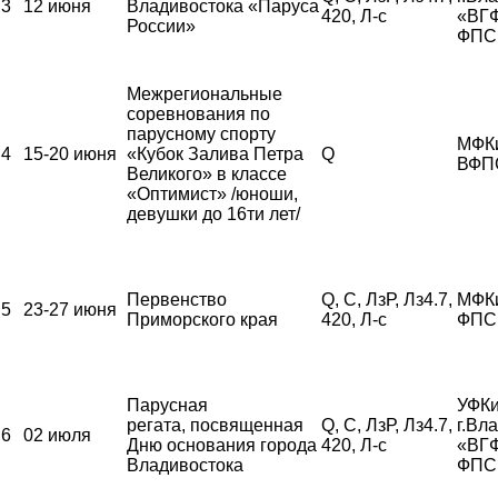
3
12 июня
Владивостока «Паруса
420, Л-с
«ВГ
России»
ФПС
Межрегиональные
соревнования по
парусному спорту
МФК
4
15-20 июня
«Кубок Залива Петра
Q
ВФП
Великого» в классе
«Оптимист» /юноши,
девушки до 16ти лет/
Первенство
Q, С, ЛзР, Лз4.7,
МФК
5
23-27 июня
Приморского края
420, Л-с
ФПС
Парусная
УФКи
регата, посвященная
Q, С, ЛзР, Лз4.7,
г.Вл
6
02 июля
Дню основания города
420, Л-с
«ВГ
Владивостока
ФПС