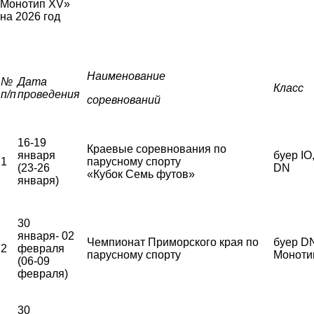
Монотип
XV
»
на 2026 год
Наименование
№
Дата
Класс
п/п
проведения
соревнований
16-19
Краевые соревнования по
января
буер IO
1
парусному спорту
(23-26
DN
«Кубок Семь футов»
января)
30
января- 02
Чемпионат Приморского края по
буер DN
2
февраля
парусному спорту
Моноти
(06-09
февраля)
30