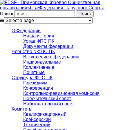
Поиск
О Федерации
Наша история
Устав ФПС ПК
Документы федерации
Членство в ФПС ПК
Вступление в федерацию
Индивидуальные
Коллективные
Почетные
Структура ФПС ПК
Президиум
Конференция
Контрольно-ревизионная комиссия
Попечительский совет
Наблюдательный совет
Комитеты
Квалификационный
Крейсерский
Технический
Судейская коллегия