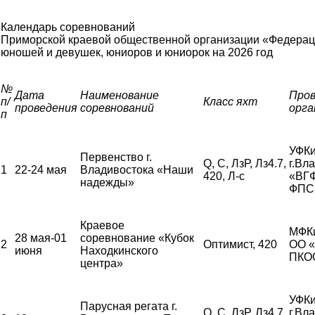
Календарь соревнований
Приморской краевой общественной организации «Федерац
юношей и девушек, юниоров и юниорок
на 2026 год
№
Дата
Наименование
Про
п/
Класс яхт
проведения
соревнований
орга
п
УФКи
Первенство г.
Q, С, ЛзР, Лз4.7,
г.Вл
1
22-24 мая
Владивостока «Наши
420, Л-с
«ВГ
надежды»
ФПС
Краевое
МФК
28 мая-01
соревнование «Кубок
2
Оптимист, 420
ОО 
июня
Находкинского
ПКО
центра»
УФКи
Парусная регата г.
Q, С, ЛзР, Лз4.7,
г.Вл