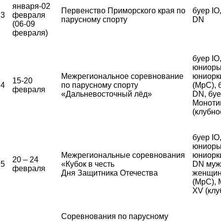
января-02
Первенство Приморского края по
буер IO
3
февраля
парусному спорту
DN
(06-09
февраля)
буер IO
юниоры
Межрегиональное соревнование
юниорк
15-20
4
по парусному спорту
(МрС), 
февраля
«Дальневосточный лёд»
DN, бу
Моноти
(клубно
буер IO
юниоры
Межрегиональные соревнования
юниорки
20 – 24
5
«Кубок в честь
DN муж
февраля
Дня Защитника Отечества
женщи
(МрС),
XV (клу
Соревнования по парусному