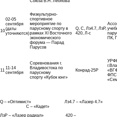
Союза В.Н. Леонова
Физкультурно-
спортивное
02-05
мероприятие по
Ассо
сентября
парусному спорту в
Q, С, Лз4.7, ЛзР,
учеб
(даты
10
рамках XI Восточного
420, Л-с
пару
уточняются)
экономического
ПК,
форума — Парад
Парусов
УРФК
Соревнования г.
г.Вл
11-14
Владивостока по
11
Конрад-25Р
«ВГ
сентября
парусному
ФПС,
спорту «Кубок юнг»
«Сем
Q – «Оптимист» Лз4.7 – «Лазер 4.7»
С – «Кадет»
ЛзР – «Лазер радиал» 420 –