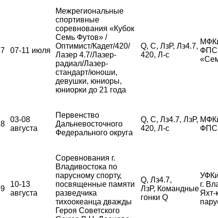
Межрегиональные
спортивные
соревнования «Кубок
Семь Футов» /
МФК
Оптимист/Кадет/420/
Q, С, ЛзР, Лз4.7,
7
07-11 июля
ФПС,
Лазер 4.7/Лазер-
420, Л-с
«Сем
радиал/Лазер-
стандарт/юноши,
девушки, юниоры,
юниорки до 21 года
Первенство
03-08
Q, С, Лз4.7, ЛзР,
МФК
8
Дальневосточного
августа
420, Л-с
ФПС
Федерального округа
Соревнования г.
Владивостока по
парусному спорту,
УФКи
Q, Лз4.7,
10-13
посвященные памяти
г. В
9
ЛзР, Командные
августа
разведчика
Яхт-
гонки Q
тихоокеанца дважды
пару
Героя Советского