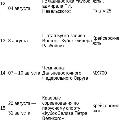
г.Владивостока «Кубок
яхты,
12
адмирала Г.И.
04 августа
Плату 25
Невельского»
III этап Кубка залива
Крейсерские
13
8 августа
Восток – Кубок клипера
яхты
Разбойник
Чемпионат
14
07 – 10 августа
Дальневосточного
MX700
Федерального Округа
Краевые
соревнования по
20 августа —
Крейсерские
15
парусному спорту
яхты
31 августа
«Кубок Залива Петра
Великого»