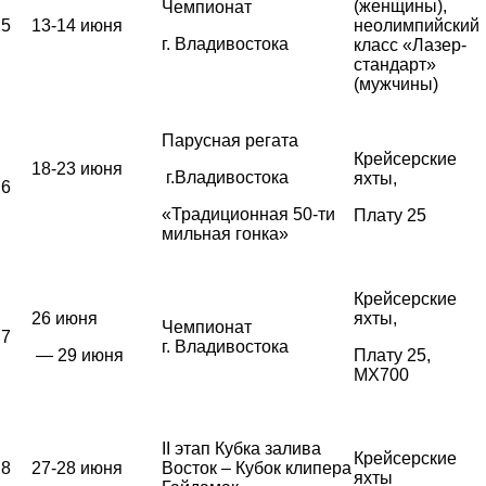
(женщины),
Чемпионат
5
13-14 июня
неолимпийский
г. Владивостока
класс «Лазер-
стандарт»
(мужчины)
Парусная регата
Крейсерские
18-23 июня
г.Владивостока
яхты,
6
«Традиционная 50-ти
Плату 25
мильная гонка»
Крейсерские
26 июня
яхты,
Чемпионат
7
г. Владивостока
— 29 июня
Плату 25,
MX700
II этап Кубка залива
Крейсерские
8
27-28 июня
Восток – Кубок клипера
яхты