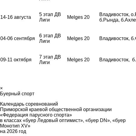
5 этап ДВ
Владивосток, о.
14-16 августа
Melges 20
Лиги
б.Рында, б.Ахл
6 этап ДВ
04-06 сентября
Melges 20
Владивосток, б
Лиги
7 этап ДВ
09-11 октября
Melges 20
Владивосток, б
Лиги
×
Буерный спорт
Календарь соревнований
Приморской краевой общественной организации
«Федерация парусного спорта»
в классах «буер Ледовый оптимист», «буер
DN
», «буер
Монотип
XV
»
на 2026 год