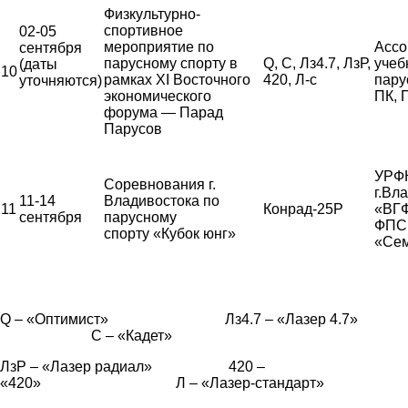
Физкультурно-
спортивное
02-05
мероприятие по
Ассо
сентября
парусному спорту в
Q, С, Лз4.7, ЛзР,
учеб
(даты
10
рамках XI Восточного
420, Л-с
пару
уточняются)
экономического
ПК,
форума — Парад
Парусов
УРФК
Соревнования г.
г.Вл
11-14
Владивостока по
11
Конрад-25Р
«ВГ
сентября
парусному
ФПС,
спорту «Кубок юнг»
«Сем
Q – «Оптимист» Лз4.7 – «Лазер 4.7»
С – «Кадет»
ЛзР – «Лазер радиал» 420 –
«420» Л – «Лазер-стандарт»