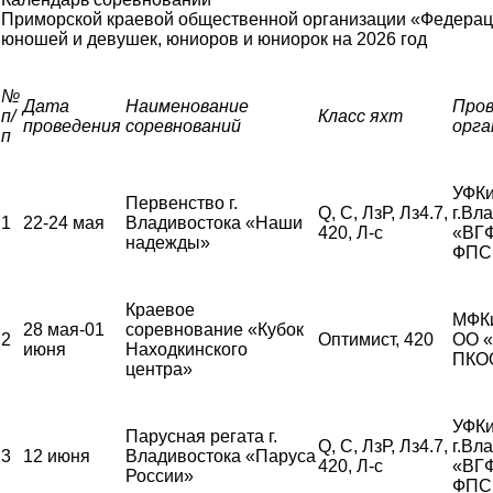
Приморской краевой общественной организации «Федерац
юношей и девушек, юниоров и юниорок
на 2026 год
№
Дата
Наименование
Про
п/
Класс яхт
проведения
соревнований
орга
п
УФКи
Первенство г.
Q, С, ЛзР, Лз4.7,
г.Вл
1
22-24 мая
Владивостока «Наши
420, Л-с
«ВГ
надежды»
ФПС
Краевое
МФК
28 мая-01
соревнование «Кубок
2
Оптимист, 420
ОО 
июня
Находкинского
ПКО
центра»
УФКи
Парусная регата г.
Q, С, ЛзР, Лз4.7,
г.Вл
3
12 июня
Владивостока «Паруса
420, Л-с
«ВГ
России»
ФПС