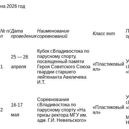
на 2026 год
№ п/
Дата
Наименование
П
Класс яхт
п
проведения
соревнований
о
Кубок г.Владивостока по
парусному спорту,
25 — 26
посвященный памяти
У
«Пластиковый
1
апреля
Героя Советского Союза
г
ял»
гвардии старшего
«
лейтенанта Авеличева
И.Т.
У
Соревнования
г
г.Владивостока по
16-17
«Пластиковый
«
2
парусному спорту «На
ял»
мая
призы ректора МГУ им.
М
адм. Г.И. Невельского»
Н