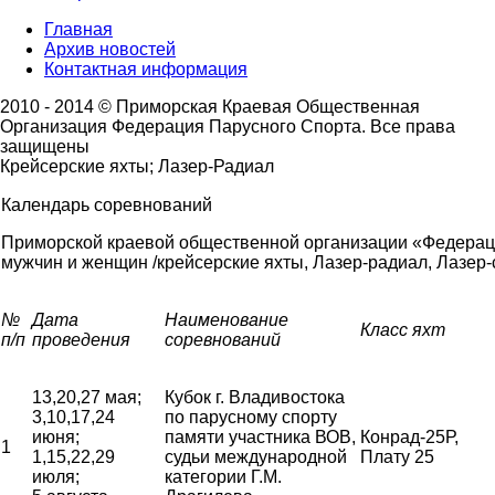
Главная
Архив новостей
Контактная информация
2010 - 2014 © Приморская Краевая Общественная
Организация Федерация Парусного Спорта. Все права
защищены
Крейсерские яхты; Лазер-Радиал
Календарь соревнований
Приморской краевой общественной организации «Федерац
мужчин и женщин /крейсерские яхты, Лазер-радиал, Лазер-с
№
Дата
Наименование
Класс яхт
п/п
проведения
соревнований
13,20,27 мая;
Кубок г. Владивостока
3,10,17,24
по парусному спорту
июня;
памяти участника ВОВ,
Конрад-25Р,
1
1,15,22,29
судьи международной
Плату 25
июля;
категории Г.М.