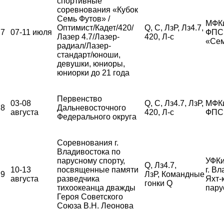
спортивные
соревнования «Кубок
Семь Футов» /
МФК
Оптимист/Кадет/420/
Q, С, ЛзР, Лз4.7,
7
07-11 июля
ФПС,
Лазер 4.7/Лазер-
420, Л-с
«Сем
радиал/Лазер-
стандарт/юноши,
девушки, юниоры,
юниорки до 21 года
Первенство
03-08
Q, С, Лз4.7, ЛзР,
МФК
8
Дальневосточного
августа
420, Л-с
ФПС
Федерального округа
Соревнования г.
Владивостока по
парусному спорту,
УФКи
Q, Лз4.7,
10-13
посвященные памяти
г. В
9
ЛзР, Командные
августа
разведчика
Яхт-
гонки Q
тихоокеанца дважды
пару
Героя Советского
Союза В.Н. Леонова