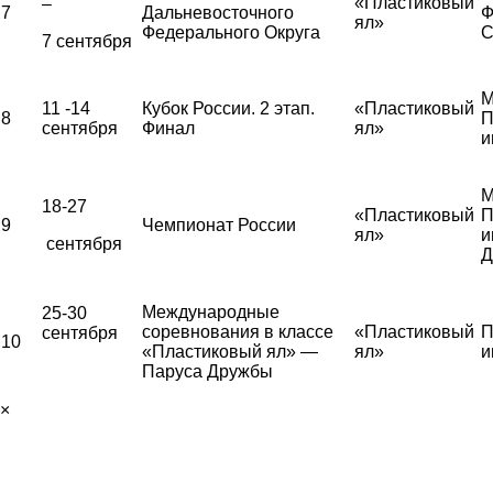
«Пластиковый
–
7
Дальневосточного
Ф
ял»
Федерального Округа
С
7 сентября
М
11 -14
Кубок России. 2 этап.
«Пластиковый
8
П
сентября
Финал
ял»
и
М
18-27
«Пластиковый
П
9
Чемпионат России
ял»
и
сентября
Д
Международные
25-30
соревнования в классе
«Пластиковый
П
сентября
10
«Пластиковый ял» —
ял»
и
Паруса Дружбы
×