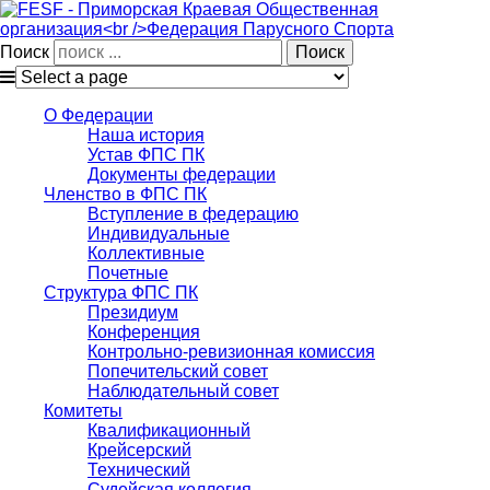
Поиск
О Федерации
Наша история
Устав ФПС ПК
Документы федерации
Членство в ФПС ПК
Вступление в федерацию
Индивидуальные
Коллективные
Почетные
Структура ФПС ПК
Президиум
Конференция
Контрольно-ревизионная комиссия
Попечительский совет
Наблюдательный совет
Комитеты
Квалификационный
Крейсерский
Технический
Судейская коллегия