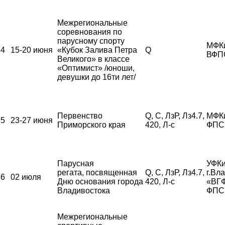
Межрегиональные
соревнования по
парусному спорту
МФК
4
15-20 июня
«Кубок Залива Петра
Q
ВФП
Великого» в классе
«Оптимист» /юноши,
девушки до 16ти лет/
Первенство
Q, С, ЛзР, Лз4.7,
МФК
5
23-27 июня
Приморского края
420, Л-с
ФПС
Парусная
УФКи
регата, посвященная
Q, С, ЛзР, Лз4.7,
г.Вл
6
02 июля
Дню основания города
420, Л-с
«ВГ
Владивостока
ФПС
Межрегиональные