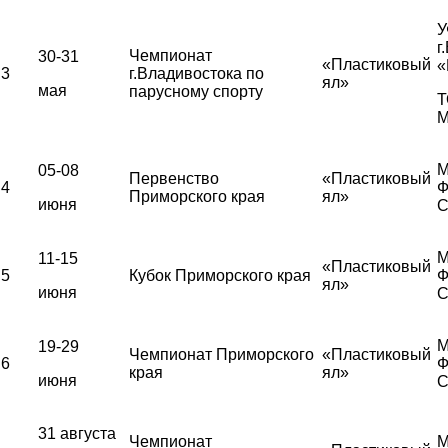
У
г
Чемпионат
30-31
«Пластиковый
«
3
г.Владивостока по
ял»
мая
парусному спорту
Т
М
М
05-08
Первенство
«Пластиковый
4
Ф
Приморского края
ял»
июня
С
М
11-15
«Пластиковый
5
Кубок Приморского края
Ф
ял»
июня
С
М
19-29
Чемпионат Приморского
«Пластиковый
6
Ф
края
ял»
июня
С
31 августа
Чемпионат
М