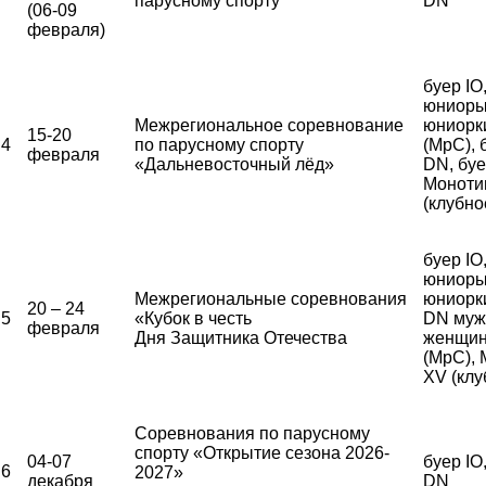
парусному спорту
DN
(06-09
февраля)
буер IO
юниоры
Межрегиональное соревнование
юниорк
15-20
4
по парусному спорту
(МрС), 
февраля
«Дальневосточный лёд»
DN, бу
Моноти
(клубно
буер IO
юниоры
Межрегиональные соревнования
юниорки
20 – 24
5
«Кубок в честь
DN муж
февраля
Дня Защитника Отечества
женщи
(МрС),
XV (клу
Соревнования по парусному
спорту «Открытие сезона 2026-
04-07
буер IO
6
2027»
декабря
DN