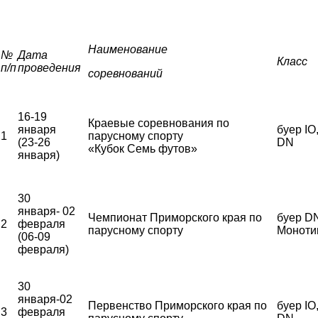
Наименование
№
Дата
Класс
п/п
проведения
соревнований
16-19
Краевые соревнования по
января
буер IO
1
парусному спорту
(23-26
DN
«Кубок Семь футов»
января)
30
января- 02
Чемпионат Приморского края по
буер DN
2
февраля
парусному спорту
Моноти
(06-09
февраля)
30
января-02
Первенство Приморского края по
буер IO
3
февраля