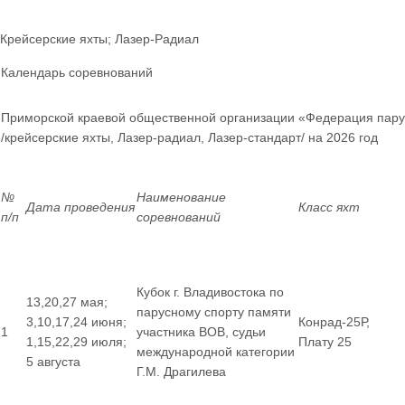
Крейсерские яхты; Лазер-Радиал
Календарь соревнований
Приморской краевой общественной организации «Федерация пару
/крейсерские яхты, Лазер-радиал, Лазер-стандарт/ на 2026 год
№
Наименование
Дата проведения
Класс яхт
п/п
соревнований
Кубок г. Владивостока по
13,20,27 мая;
парусному спорту памяти
3,10,17,24 июня;
Конрад-25Р,
1
участника ВОВ, судьи
1,15,22,29 июля;
Плату 25
международной категории
5 августа
Г.М. Драгилева