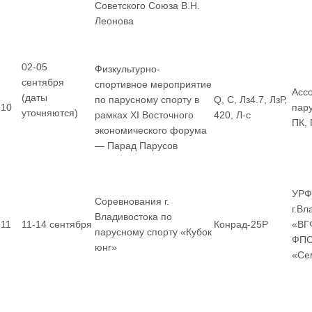
Советского Союза В.Н.
Леонова
02-05
Физкультурно-
сентября
спортивное мероприятие
Асс
(даты
по парусному спорту в
Q, С, Лз4.7, ЛзР,
10
пар
уточняются)
рамках XI Восточного
420, Л-с
ПК,
экономического форума
— Парад Парусов
УРФ
Соревнования г.
г.Вл
Владивостока по
11
11-14 сентября
Конрад-25Р
«ВГ
парусному спорту «Кубок
ФПС
юнг»
«Се