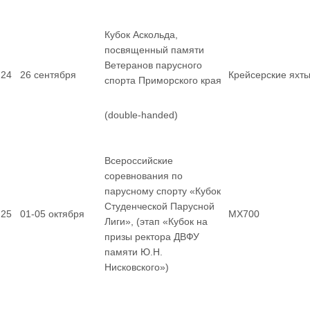
Кубок Аскольда,
посвященный памяти
Ветеранов парусного
24
26 сентября
Крейсерские яхт
спорта Приморского края
(double-handed)
Всероссийские
соревнования по
парусному спорту «Кубок
Студенческой Парусной
25
01-05 октября
MX700
Лиги», (этап «Кубок на
призы ректора ДВФУ
памяти Ю.Н.
Нисковского»)