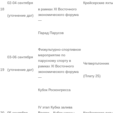
02-04 сентября
Крейсерские яхт
18
в рамках XI Восточного
экономического форума
(уточнение дат)
—
Парад Парусов
Физкультурно-спортивное
мероприятие по
03-06 сентября
парусному спорту в
Четвертьтонник
рамках XI Восточного
19
(уточнение дат)
экономического форума
(Плату 25)
—
Кубок Росконгресса
IV этап Кубка залива
20
05 сентября
Восток – Кубок шхуны
Крейсерские яхт