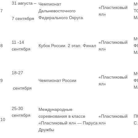
31 августа –
Чемпионат
М
«Пластиковый
7
Дальневосточного
Т
ял»
Федерального Округа
М
7 сентября
М
11 -14
«Пластиковый
8
Кубок России. 2 этап. Финал
Ф
сентября
ял»
М
18-27
М
«Пластиковый
9
Чемпионат России
Ф
ял»
М
сентября
25-30
Международные
сентября
соревнования в классе
«Пластиковый
П
10
«Пластиковый ял» — Паруса
ял»
С
Дружбы