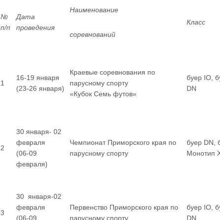
Наименование
№
Дата
Класс
п/п
проведения
соревнований
Краевые соревнования по
16-19 января
буер IO, 
1
парусному спорту
(23-26 января)
DN
«Кубок Семь футов»
30 января- 02
февраля
Чемпионат Приморского края по
буер DN, 
2
(06-09
парусному спорту
Монотип 
февраля)
30 января-02
февраля
Первенство Приморского края по
буер IO, 
3
(06-09
парусному спорту
DN