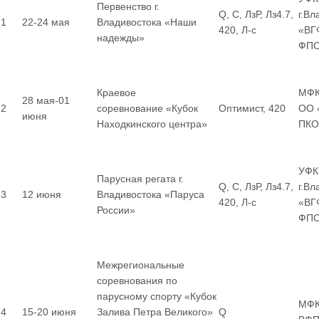
Первенство г.
Q, С, ЛзР, Лз4.7,
г.Вл
1
22-24 мая
Владивостока «Наши
420, Л-с
«ВГ
надежды»
ФП
Краевое
МФК
28 мая-01
2
соревнование «Кубок
Оптимист, 420
ОО 
июня
Находкинского центра»
ПКО
УФК
Парусная регата г.
Q, С, ЛзР, Лз4.7,
г.В
3
12 июня
Владивостока «Паруса
420, Л-с
«ВГ
России»
ФП
Межрегиональные
соревнования по
парусному спорту «Кубок
МФК
4
15-20 июня
Залива Петра Великого»
Q