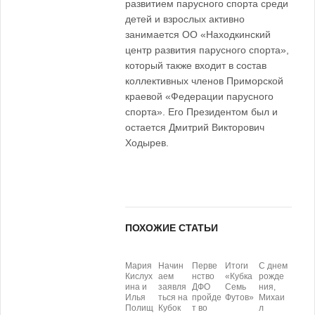
развитием парусного спорта среди
детей и взрослых активно
занимается ОО «Находкинский
центр развития парусного спорта»,
который также входит в состав
коллективных членов Приморской
краевой «Федерации парусного
спорта». Его Президентом был и
остается Дмитрий Викторович
Ходырев.
ПОХОЖИЕ СТАТЬИ
Мария
Начин
Перве
Итоги
С днем
Кислух
аем
нство
«Кубка
рожде
ина и
заявля
ДФО
Семь
ния,
Илья
ться на
пройде
Футов»
Михаи
Полищ
Кубок
т во
л