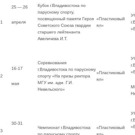
Кубок г.Владивостока по
25 — 26
парусному спорту,
У
посвященный памяти Героя
«Пластиковый
1
апреля
г
Советского Союза гвардии
ял»
«
старшего лейтенанта
Авеличева И.Т.
У
Соревнования
г
16-17
г.Владивостока по парусному
«
«Пластиковый
2
спорту «На призы ректора
ял»
МГУ им. адм. Г.И.
мая
МГ
Невельского»
Н
У
г
30-31
«
Чемпионат г.Владивостока
«Пластиковый
3
по парусному спорту
ял»