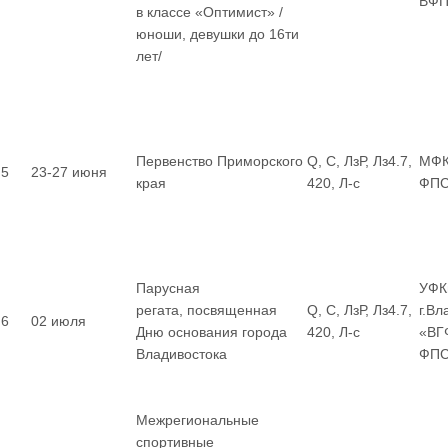
ВФП
в классе «Оптимист» /
юноши, девушки до 16ти
лет/
Первенство Приморского
Q, С, ЛзР, Лз4.7,
МФК
5
23-27 июня
края
420, Л-с
ФП
Парусная
УФК
регата, посвященная
Q, С, ЛзР, Лз4.7,
г.Вл
6
02 июля
Дню основания города
420, Л-с
«ВГ
Владивостока
ФП
Межрегиональные
спортивные