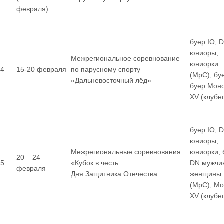
февраля)
буер IO, 
юниоры,
Межрегиональное соревнование
юниорки
4
15-20 февраля
по парусному спорту
(МрС), бу
«Дальневосточный лёд»
буер Мон
XV (клубн
буер IO, 
юниоры,
Межрегиональные соревнования
юниорки, 
20 – 24
5
«Кубок в честь
DN мужчи
февраля
Дня Защитника Отечества
женщины
(МрС), М
XV (клубн