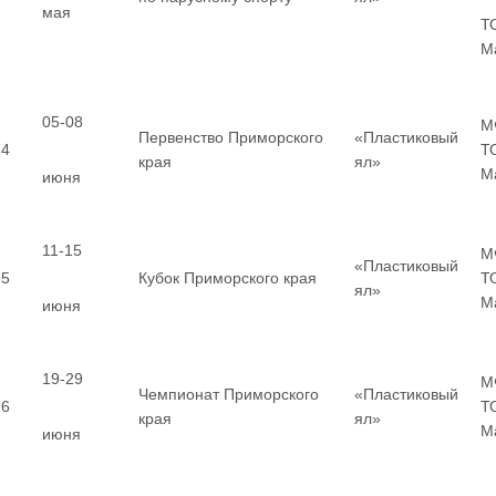
мая
Т
М
05-08
М
Первенство Приморского
«Пластиковый
4
Т
края
ял»
М
июня
11-15
М
«Пластиковый
5
Кубок Приморского края
Т
ял»
М
июня
19-29
М
Чемпионат Приморского
«Пластиковый
6
Т
края
ял»
М
июня