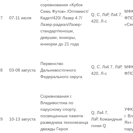
соревнования «Кубок
Семь Футов» /Оптимист/
МФК
Q, С, ЛзР, Лз4.7,
7
07-11 июля
Кадет/420/ Лазер 4.7/
ФПС
420, Л-с
Лазер-радиал/Лазер-
«Се
стандарт/юноши,
девушки, юниоры,
юниорки до 21 года
Первенство
Q, С, Лз4.7, ЛзР,
МФК
8
03-08 августа
Дальневосточного
420, Л-с
ФП
Федерального округа
Соревнования г.
Владивостока по
парусному спорту,
УФК
Q, Лз4.7,
посвященные памяти
г. В
9
10-13 августа
ЛзР, Командные
разведчика тихоокеанца
Яхт
гонки Q
дважды Героя
пар