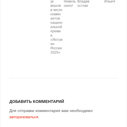
ук
Невель
Владив
Ильич!
вошли
ского!
остоке
в число
номин
антов
национ
альной
преми
и
«Яхтсм
ен
России
2020»
ДОБАВИТЬ КОММЕНТАРИЙ
Для отправки комментария вам необходимо
авторизоваться
.