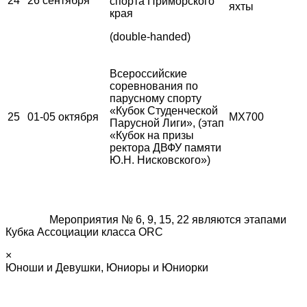
24
26 сентября
спорта Приморского
яхты
края
(double-handed)
Всероссийские
соревнования по
парусному спорту
«Кубок Студенческой
25
01-05 октября
MX700
Парусной Лиги», (этап
«Кубок на призы
ректора ДВФУ памяти
Ю.Н. Нисковского»)
Мероприятия № 6, 9, 15, 22 являются этапами
Кубка Ассоциации класса ORC
×
Юноши и Девушки, Юниоры и Юниорки