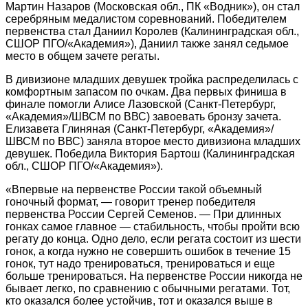
Мартин Назаров (Московская обл., ПК «Водник»), он стал
серебряным медалистом соревнований. Победителем
первенства стал Даниил Королев (Калининградская обл.,
СШОР ПГО/«Академия»), Даниил также занял седьмое
место в общем зачете регаты.
В дивизионе младших девушек тройка распределилась с
комфортным запасом по очкам. Два первых финиша в
финале помогли Алисе Лазовской (Санкт-Петербург,
«Академия»/ШВСМ по ВВС) завоевать бронзу зачета.
Елизавета Глиняная (Санкт-Петербург, «Академия»/
ШВСМ по ВВС) заняла второе место дивизиона младших
девушек. Победила Виктория Бартош (Калининградская
обл., СШОР ПГО/«Академия»).
«Впервые на первенстве России такой объемный
гоночный формат, — говорит тренер победителя
первенства России Сергей Семенов. — При длинных
гонках самое главное — стабильность, чтобы пройти всю
регату до конца. Одно дело, если регата состоит из шести
гонок, а когда нужно не совершить ошибок в течение 15
гонок, тут надо тренироваться, тренироваться и еще
больше тренироваться. На первенстве России никогда не
бывает легко, по сравнению с обычными регатами. Тот,
кто оказался более устойчив, тот и оказался выше в