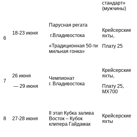
стандарт»
(мужчины)
Парусная регата
Крейсерские
18-23 июня
г.Владивостока
яхты,
6
«Традиционная 50-ти
Плату 25
мильная гонка»
Крейсерские
26 июня
яхты,
Чемпионат
7
г. Владивостока
— 29 июня
Плату 25,
MX700
II этап Кубка залива
Крейсерские
8
27-28 июня
Восток – Кубок
яхты
клипера Гайдамак