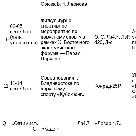
Союза В.Н. Леонова
Физкультурно-
спортивное
02-05
мероприятие по
А
сентября
парусному спорту в
Q, С, Лз4.7, ЛзР,
у
(даты
10
рамках XI Восточного
420, Л-с
п
уточняются)
экономического
П
форума — Парад
Парусов
У
Соревнования г.
г
11-14
Владивостока по
11
Конрад-25Р
«
сентября
парусному
Ф
спорту «Кубок юнг»
«
Q – «Оптимист» Лз4.7 – «Лазер 4.7»
С – «Кадет»