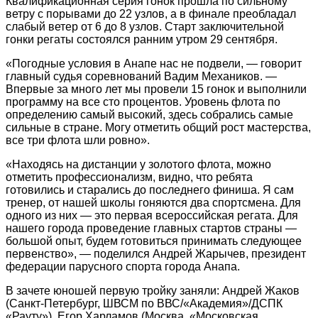
Квалификационная серия гонок прошла по сильному
ветру с порывами до 22 узлов, а в финале преобладал
слабый ветер от 6 до 8 узлов. Старт заключительной
гонки регаты состоялся ранним утром 29 сентября.
«Погодные условия в Анапе нас не подвели, — говорит
главный судья соревнований Вадим Механиков. —
Впервые за много лет мы провели 15 гонок и выполнили
программу на все сто процентов. Уровень флота по
определению самый высокий, здесь собрались самые
сильные в стране. Могу отметить общий рост мастерства,
все три флота шли ровно».
«Находясь на дистанции у золотого флота, можно
отметить профессионализм, видно, что ребята
готовились и старались до последнего финиша. Я сам
тренер, от нашей школы гоняются два спортсмена. Для
одного из них — это первая всероссийская регата. Для
нашего города проведение главных стартов страны —
большой опыт, будем готовиться принимать следующее
первенство», — поделился Андрей Жарычев, президент
федерации парусного спорта города Анапа.
В зачете юношей первую тройку заняли: Андрей Жаков
(Санкт-Петербург, ШВСМ по ВВС/«Академия»/ДСПК
«Рауту»), Егор Харламов (Москва, «Московская