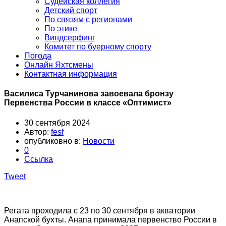
Судейская коллегия
Детский спорт
По связям с регионами
По этике
Виндсерфинг
Комитет по буерному спорту
Погода
Онлайн Яхтсмены
Контактная информация
Василиса Турчанинова завоевала бронзу
Первенства России в классе «Оптимист»
30 сентября 2024
Автор:
fesf
опубликовно в:
Новости
0
Ссылка
Tweet
Регата проходила с 23 по 30 сентября в акватории
Анапской бухты. Анапа принимала первенство России в