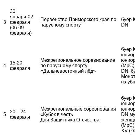
30
января-02
Первенство Приморского края по
буер I
3
февраля
парусному спорту
DN
(06-09
февраля)
буер 
юниор
Межрегиональное соревнование
юниор
15-20
4
по парусному спорту
(МрС)
февраля
«Дальневосточный лёд»
DN, б
Монот
(клуб
буер 
юниор
Межрегиональные соревнования
юниор
20 – 24
5
«Кубок в честь
DN му
февраля
Дня Защитника Отечества
женщ
(МрС)
XV (к