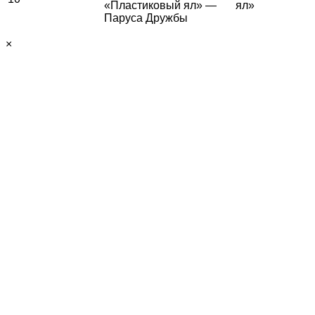
«Пластиковый ял» —
ял»
Паруса Дружбы
×