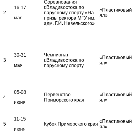
Соревнования
г.Владивостока по
16-17
«Пластиковый
2
парусному спорту «На
ял»
мая
призы ректора МГУ им.
адм. Г.И. Невельского»
Чемпионат
30-31
«Пластиковый
3
г.Владивостока по
ял»
мая
парусному спорту
05-08
Первенство
«Пластиковый
4
Приморского края
ял»
июня
11-15
«Пластиковый
5
Кубок Приморского края
ял»
июня