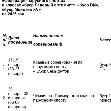
«Федерация парусного спорта»
в классах «буер Ледовый оптимист», «буер
DN
»,
«буер Монотип
XV
»
на 2026 год
№
Наименование
Дата
п/
Клас
проведения
соревнований
п
16-19
Краевые соревнования по
января
буер I
1
парусному спорту
(23-26
DN
«Кубок Семь футов»
января)
30
января- 02
Чемпионат Приморского края по
буер 
2
февраля
парусному спорту
Монот
(06-09
февраля)