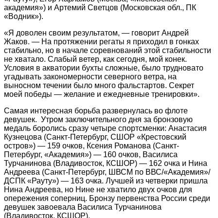
академия») и Артемий Светцов (Московская обл., ПК
«Водник»).
«Я доволен своим результатом, — говорит Андрей
Жаков. — На протяжении регаты я приходил в гонках
стабильно, но в начале соревнований этой стабильности
не хватало. Слабый ветер, как сегодня, мой конек.
Условия в акватории бухты сложные, было трудновато
угадывать закономерности северного ветра, на
выносном течении было много фальстартов. Секрет
моей победы — желание и ежедневные тренировки».
Самая интересная борьба развернулась во флоте
девушек. Утром заключительного дня за бронзовую
медаль боролись сразу четыре спортсменки: Анастасия
Кузнецова (Санкт-Петербург, СШОР «Крестовский
остров») — 159 очков, Ксения Романова (Санкт-
Петербург, «Академия») — 160 очков, Василиса
Турчанинова (Владивосток, КСШОР) — 162 очка и Нина
Андреева (Санкт-Петербург, ШВСМ по ВВС/«Академия»/
ДСПК «Рауту») — 163 очка. Лучшей из четверки пришла
Нина Андреева, но Нине не хватило двух очков для
опережения соперниц. Бронзу первенства России среди
девушек завоевала Василиса Турчанинова
(Владивосток, КСШОР).