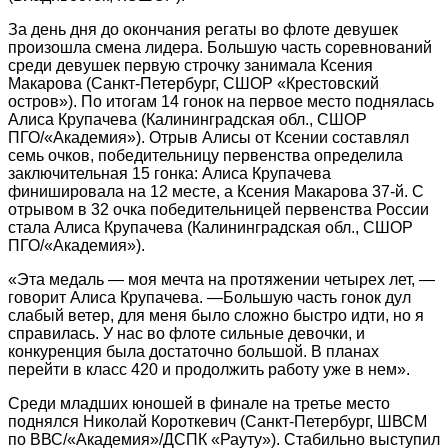
За день дня до окончания регаты во флоте девушек
произошла смена лидера. Большую часть соревнований
среди девушек первую строчку занимала Ксения
Макарова (Санкт-Петербург, СШОР «Крестовский
остров»). По итогам 14 гонок на первое место поднялась
Алиса Крупачева (Калининградская обл., СШОР
ПГО/«Академия»). Отрыв Алисы от Ксении составлял
семь очков, победительницу первенства определила
заключительная 15 гонка: Алиса Крупачева
финишировала на 12 месте, а Ксения Макарова 37-й. С
отрывом в 32 очка победительницей первенства России
стала Алиса Крупачева (Калининградская обл., СШОР
ПГО/«Академия»).
«Эта медаль — моя мечта на протяжении четырех лет, —
говорит Алиса Крупачева. —Большую часть гонок дул
слабый ветер, для меня было сложно быстро идти, но я
справилась. У нас во флоте сильные девочки, и
конкуренция была достаточно большой. В планах
перейти в класс 420 и продолжить работу уже в нем».
Среди младших юношей в финале на третье место
поднялся Николай Короткевич (Санкт-Петербург, ШВСМ
по ВВС/«Академия»/ДСПК «Рауту»). Стабильно выступил