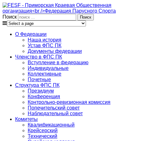
Поиск
О Федерации
Наша история
Устав ФПС ПК
Документы федерации
Членство в ФПС ПК
Вступление в федерацию
Индивидуальные
Коллективные
Почетные
Структура ФПС ПК
Президиум
Конференция
Контрольно-ревизионная комиссия
Попечительский совет
Наблюдательный совет
Комитеты
Квалификационный
Крейсерский
Технический