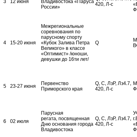
3
12 июня
Владивостока «Паруса
420, Л-с
«
России»
Ф
Межрегиональные
соревнования по
парусному спорту
М
4
15-20 июня
«Кубок Залива Петра
Q
В
Великого» в классе
«Оптимист» /юноши,
девушки до 16ти лет/
Первенство
Q, С, ЛзР, Лз4.7,
М
5
23-27 июня
Приморского края
420, Л-с
Ф
Парусная
У
регата, посвященная
Q, С, ЛзР, Лз4.7,
г
6
02 июля
Дню основания города
420, Л-с
«
Владивостока
Ф