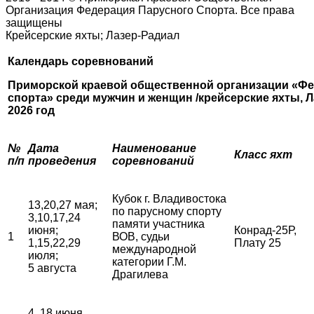
Организация Федерация Парусного Спорта. Все права
защищены
Крейсерские яхты; Лазер-Радиал
Календарь соревнований
Приморской краевой общественной организации «Фе
спорта»
среди мужчин и женщин /крейсерские яхты, Л
2026 год
№
Дата
Наименование
Класс яхт
п/п
проведения
соревнований
Кубок г. Владивостока
13,20,27 мая;
по парусному спорту
3,10,17,24
памяти участника
июня;
Конрад-25Р,
1
ВОВ, судьи
1,15,22,29
Плату 25
международной
июля;
категории Г.М.
5 августа
Драгилева
4, 18 июня,