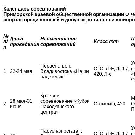
Календарь соревнований
Приморской краевой общественной организации «Фе
спорта»
среди юношей и девушек, юниоров и юниор
№
Дата
Наименование
П
п/
Класс яхт
проведения
соревнований
о
п
У
Первенство г.
Q, С, ЛзР, Лз4.7,
г
1
22-24 мая
Владивостока «Наши
420, Л-с
«
надежды»
Ф
Краевое
М
28 мая-01
соревнование «Кубок
2
Оптимист, 420
О
июня
Находкинского
П
центра»
У
Парусная регата г.
Q, С, ЛзР, Лз4.7,
г