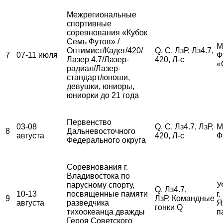
Межрегиональные
спортивные
соревнования «Кубок
Семь Футов» /
М
Оптимист/Кадет/420/
Q, С, ЛзР, Лз4.7,
7
07-11 июля
Ф
Лазер 4.7/Лазер-
420, Л-с
«
радиал/Лазер-
стандарт/юноши,
девушки, юниоры,
юниорки до 21 года
Первенство
03-08
Q, С, Лз4.7, ЛзР,
М
8
Дальневосточного
августа
420, Л-с
Ф
Федерального округа
Соревнования г.
Владивостока по
парусному спорту,
У
Q, Лз4.7,
10-13
посвященные памяти
г
9
ЛзР, Командные
августа
разведчика
Я
гонки Q
тихоокеанца дважды
п
Героя Советского