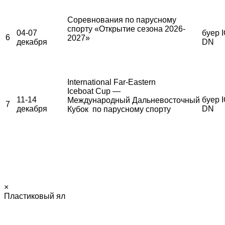
Соревнования по парусному
спорту «Открытие сезона 2026-
04-07
буер I
6
2027»
декабря
DN
International Far-Eastern
Iceboat Cup —
11-14
буер I
Международный Дальневосточный
7
декабря
DN
Кубок по парусному спорту
×
Пластиковый ял