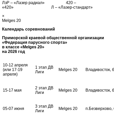
ЛзР – «Лазер радиал» 420 –
«420» Л – «Лазер-стандарт»
×
Melges 20
Календарь соревнований
Приморской краевой общественной организации
«Федерация парусного спорта»
в классе «Melges 20»
на 2026 год
10-12 апреля
1 этап ДВ
(или 17-19
Melges 20
Владивосток, 
Лиги
апреля)
2 этап ДВ
15-17 мая
Melges 20
Владивосток, 
Лиги
3 этап ДВ
05-07 июня
Melges 20
п.Безверхово,
Лиги