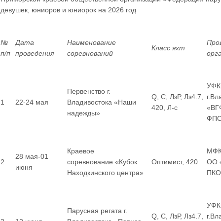
девушек, юниоров и юниорок
на 2026 год
№
Дата
Наименование
Про
Класс яхт
п/п
проведения
соревнований
орг
УФК
Первенство г.
Q, С, ЛзР, Лз4.7,
г.Вл
1
22-24 мая
Владивостока «Наши
420, Л-с
«ВГ
надежды»
ФП
Краевое
МФК
28 мая-01
2
соревнование «Кубок
Оптимист, 420
ОО 
июня
Находкинского центра»
ПКО
УФК
Парусная регата г.
Q, С, ЛзР, Лз4.7,
г.В