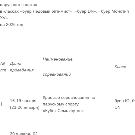
парусного спорта»
в классах «буер Ледовый оптимист», «буер
DN
», «буер Монотип
XV
»
на 2026 год
Наименование
№
Дата
Класс
п/п
проведения
соревнований
Краевые соревнования по
16-19 января
буер IO, 
1
парусному спорту
(23-26 января)
DN
«Кубок Семь футов»
30 января- 02