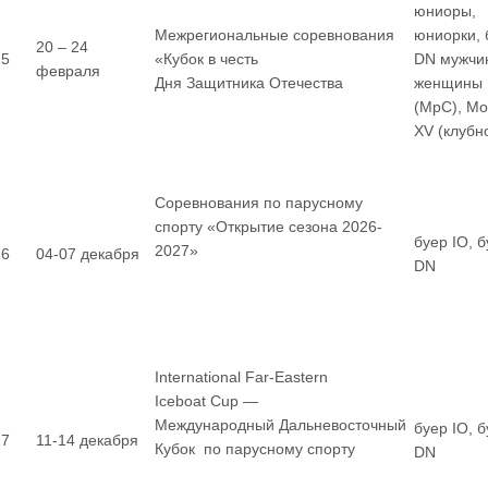
юниоры,
Межрегиональные соревнования
юниорки, 
20 – 24
5
«Кубок в честь
DN мужчи
февраля
Дня Защитника Отечества
женщины
(МрС), М
XV (клубн
Соревнования по парусному
спорту «Открытие сезона 2026-
буер IO, 
2027»
6
04-07 декабря
DN
International Far-Eastern
Iceboat Cup —
Международный Дальневосточный
буер IO, 
7
11-14 декабря
Кубок по парусному спорту
DN