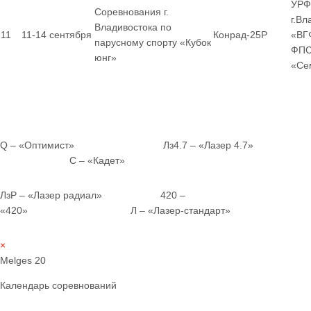
УРФ
Соревнования г.
г.Вл
Владивостока по
11
11-14 сентября
Конрад-25Р
«ВГ
парусному спорту «Кубок
ФПС
юнг»
«Се
Q – «Оптимист» Лз4.7 – «Лазер 4.7»
С – «Кадет»
ЛзР – «Лазер радиал» 420 –
«420» Л – «Лазер-стандарт»
×
Melges 20
Календарь соревнований