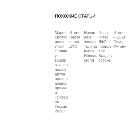
ПОХОЖИЕ СТАТЬИ
Мария
Итоги
Начин
Перве
Итоги
Кислух
Перве
аем
нство
«Кубка
ина и
нства
заявля
ДФО
Семь
Илья
ДФО
ться на
пройде
Футов»
Полищ
Кубок
т во
ук
Невель
Владив
вошли
ского!
остоке
в число
номин
антов
национ
альной
преми
и
«Яхтсм
ен
России
2020»