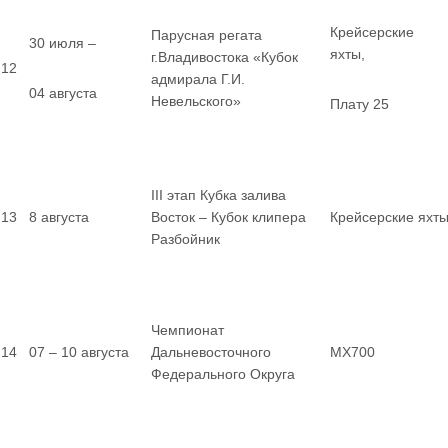
Крейсерские
Парусная регата
30 июля –
яхты,
г.Владивостока «Кубок
12
адмирала Г.И.
04 августа
Невельского»
Плату 25
III этап Кубка залива
13
8 августа
Восток – Кубок клипера
Крейсерские яхт
Разбойник
Чемпионат
14
07 – 10 августа
Дальневосточного
MX700
Федерального Округа