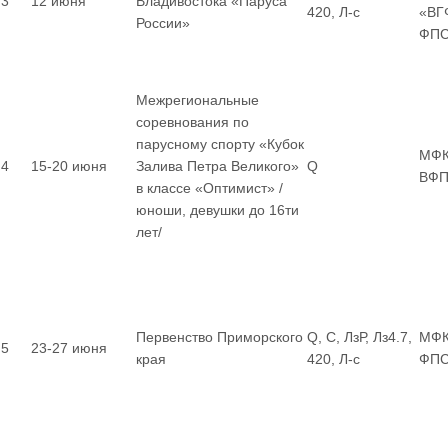
3
12 июня
Владивостока «Паруса
420, Л-с
«ВГ
России»
ФП
Межрегиональные
соревнования по
парусному спорту «Кубок
МФК
4
15-20 июня
Залива Петра Великого»
Q
ВФП
в классе «Оптимист» /
юноши, девушки до 16ти
лет/
Первенство Приморского
Q, С, ЛзР, Лз4.7,
МФК
5
23-27 июня
края
420, Л-с
ФП