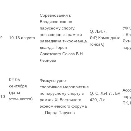
Соревнования г.
Владивостока по
парусному спорту,
УФК
Q, Лз4.7,
посвященные памяти
г. В
9
10-13 августа
ЛзР, Командные
разведчика тихоокеанца
Яхт
гонки Q
дважды Героя
пар
Советского Союза В.Н.
Леонова
02-05
Физкультурно-
сентября
спортивное мероприятие
Асс
(даты
по парусному спорту в
Q, С, Лз4.7, ЛзР,
10
пар
уточняются)
рамках XI Восточного
420, Л-с
ПК,
экономического форума
— Парад Парусов