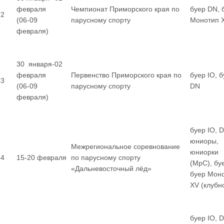
февраля
Чемпионат Приморского края по
буер DN, 
2
(06-09
парусному спорту
Монотип 
февраля)
30 января-02
февраля
Первенство Приморского края по
буер IO, 
3
(06-09
парусному спорту
DN
февраля)
буер IO, 
юниоры,
Межрегиональное соревнование
юниорки
4
15-20 февраля
по парусному спорту
(МрС), бу
«Дальневосточный лёд»
буер Мон
XV (клубн
буер IO, 