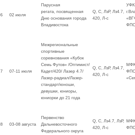
Парусная
УФК
регата, посвященная
Q, С, ЛзР, Лз4.7,
г.Вл
6
02 июля
Дню основания города
420, Л-с
«ВГ
Владивостока
ФП
Межрегиональные
спортивные
соревнования «Кубок
Семь Футов» /Оптимист/
МФК
Q, С, ЛзР, Лз4.7,
7
07-11 июля
Кадет/420/ Лазер 4.7/
ФПС
420, Л-с
Лазер-радиал/Лазер-
«Се
стандарт/юноши,
девушки, юниоры,
юниорки до 21 года
Первенство
Q, С, Лз4.7, ЛзР,
МФК
8
03-08 августа
Дальневосточного
420, Л-с
ФП
Федерального округа