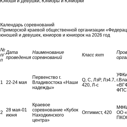
Юноши и Девушки, Юниоры и Юниорки
Календарь соревнований
Приморской краевой общественной организации «Федерац
юношей и девушек, юниоров и юниорок
на 2026 год
№
Дата
Наименование
Про
п/
Класс яхт
проведения
соревнований
орга
п
УФКи
Первенство г.
Q, С, ЛзР, Лз4.7,
г.Вл
1
22-24 мая
Владивостока «Наши
420, Л-с
«ВГ
надежды»
ФПС
Краевое
МФК
28 мая-01
соревнование «Кубок
2
Оптимист, 420
ОО 
июня
Находкинского
ПКО
центра»