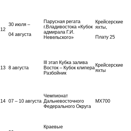
Парусная регата
Крейсерские
30 июля –
г.Владивостока «Кубок
яхты,
12
адмирала Г.И.
04 августа
Плату 25
Невельского»
III этап Кубка залива
Крейсерские
13
8 августа
Восток – Кубок клипера
яхты
Разбойник
Чемпионат
14
07 – 10 августа
Дальневосточного
MX700
Федерального Округа
Краевые