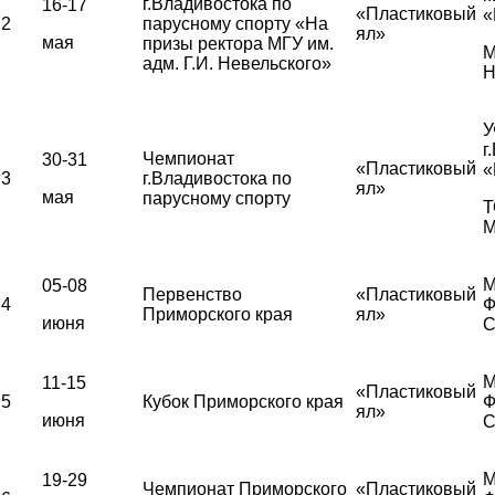
г.Владивостока по
16-17
«Пластиковый
«
2
парусному спорту «На
ял»
мая
призы ректора МГУ им.
М
адм. Г.И. Невельского»
Н
У
г
Чемпионат
30-31
«Пластиковый
«
3
г.Владивостока по
ял»
мая
парусному спорту
Т
М
М
05-08
Первенство
«Пластиковый
4
Ф
Приморского края
ял»
июня
С
М
11-15
«Пластиковый
5
Кубок Приморского края
Ф
ял»
июня
С
М
19-29
Чемпионат Приморского
«Пластиковый