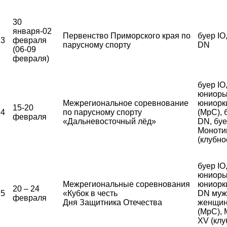
30
января-02
Первенство Приморского края по
буер IO
3
февраля
парусному спорту
DN
(06-09
февраля)
буер IO
юниоры
Межрегиональное соревнование
юниорк
15-20
4
по парусному спорту
(МрС), 
февраля
«Дальневосточный лёд»
DN, бу
Моноти
(клубно
буер IO
юниоры
Межрегиональные соревнования
юниорки
20 – 24
5
«Кубок в честь
DN муж
февраля
Дня Защитника Отечества
женщи
(МрС),
XV (клу