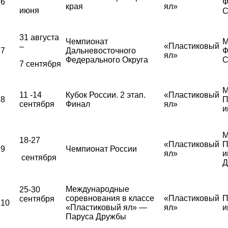
6
Ф
края
ял»
июня
С
31 августа
Чемпионат
М
«Пластиковый
–
7
Дальневосточного
Ф
ял»
Федерального Округа
С
7 сентября
М
11 -14
Кубок России. 2 этап.
«Пластиковый
8
П
сентября
Финал
ял»
и
М
18-27
«Пластиковый
П
9
Чемпионат России
ял»
и
сентября
Д
Международные
25-30
соревнования в классе
«Пластиковый
П
сентября
10
«Пластиковый ял» —
ял»
и
Паруса Дружбы