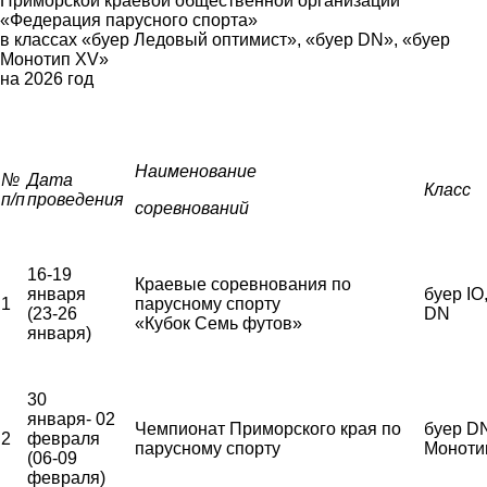
Приморской краевой общественной организации
«Федерация парусного спорта»
в классах «буер Ледовый оптимист», «буер
DN
», «буер
Монотип
XV
»
на 2026 год
Наименование
№
Дата
Класс
п/п
проведения
соревнований
16-19
Краевые соревнования по
января
буер IO
1
парусному спорту
(23-26
DN
«Кубок Семь футов»
января)
30
января- 02
Чемпионат Приморского края по
буер DN
2
февраля
парусному спорту
Моноти
(06-09
февраля)