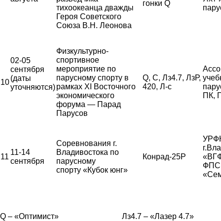
гонки Q
тихоокеанца дважды
пару
Героя Советского
Союза В.Н. Леонова
Физкультурно-
спортивное
02-05
мероприятие по
Ассо
сентября
парусному спорту в
Q, С, Лз4.7, ЛзР,
учеб
(даты
10
рамках XI Восточного
420, Л-с
пару
уточняются)
экономического
ПК,
форума — Парад
Парусов
УРФК
Соревнования г.
г.Вл
11-14
Владивостока по
11
Конрад-25Р
«ВГ
сентября
парусному
ФПС,
спорту «Кубок юнг»
«Сем
Q – «Оптимист» Лз4.7 – «Лазер 4.7»