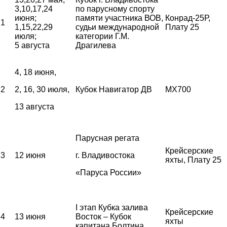
3,10,17,24
по парусному спорту
июня;
памяти участника ВОВ,
Конрад-25Р,
1
1,15,22,29
судьи международной
Плату 25
июля;
категории Г.М.
5 августа
Драгилева
4, 18 июня,
2
2, 16, 30 июля,
Кубок Навигатор ДВ
MX700
13 августа
Парусная регата
Крейсерские
3
12 июня
г. Владивостока
яхты, Плату 25
«Паруса России»
I этап Кубка залива
Крейсерские
4
13 июня
Восток – Кубок
яхты
капитана Болтина