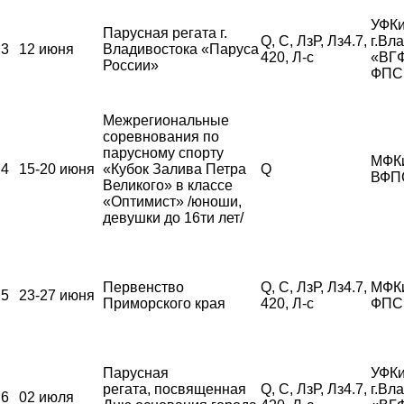
УФКи
Парусная регата г.
Q, С, ЛзР, Лз4.7,
г.Вл
3
12 июня
Владивостока «Паруса
420, Л-с
«ВГ
России»
ФПС
Межрегиональные
соревнования по
парусному спорту
МФК
4
15-20 июня
«Кубок Залива Петра
Q
ВФП
Великого» в классе
«Оптимист» /юноши,
девушки до 16ти лет/
Первенство
Q, С, ЛзР, Лз4.7,
МФК
5
23-27 июня
Приморского края
420, Л-с
ФПС
Парусная
УФКи
регата, посвященная
Q, С, ЛзР, Лз4.7,
г.Вл
6
02 июля