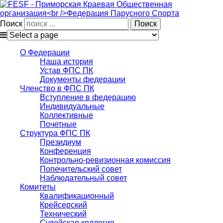
Поиск
О Федерации
Наша история
Устав ФПС ПК
Документы федерации
Членство в ФПС ПК
Вступление в федерацию
Индивидуальные
Коллективные
Почетные
Структура ФПС ПК
Президиум
Конференция
Контрольно-ревизионная комиссия
Попечительский совет
Наблюдательный совет
Комитеты
Квалификационный
Крейсерский
Технический
Судейская коллегия