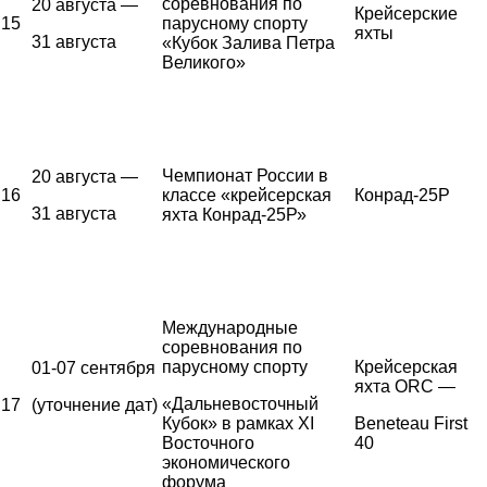
соревнования по
20 августа —
Крейсерские
15
парусному спорту
яхты
31 августа
«Кубок Залива Петра
Великого»
Чемпионат России в
20 августа —
16
классе «крейсерская
Конрад-25Р
31 августа
яхта Конрад-25Р»
Международные
соревнования по
парусному спорту
Крейсерская
01-07 сентября
яхта ORC —
«Дальневосточный
17
(уточнение дат)
Кубок» в рамках XI
Beneteau First
Восточного
40
экономического
форума