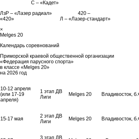
С – «Кадет»
ЛзР – «Лазер радиал» 420 –
«420» Л – «Лазер-стандарт»
×
Melges 20
Календарь соревнований
Приморской краевой общественной организации
«Федерация парусного спорта»
в классе «Melges 20»
на 2026 год
10-12 апреля
1 этап ДВ
(или 17-19
Melges 20
Владивосток, б
Лиги
апреля)
2 этап ДВ
15-17 мая
Melges 20
Владивосток, б
Лиги
3 этап ДВ