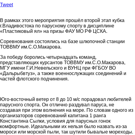
Tweet
В рамках этого мероприятия прошёл второй этап кубка
г.Владивостока по парусному спорту в дисциплине
«Пластиковый ял» на призы ФАУ МО РФ ЦСКА.
Соревнования состоялись на базе шлюпочной станции
ТОВВМУ им.С.О.Макарова.
За победу боролись четырнадцать команд,
представляющих курсантов ТОВВМУ им.С.О.Макарова,
МГУ имени Г.И.Невельского и ВУНЦ при ФГБОУ ВО
«Дальрыбвтуз», а также военнослужащих соединений и
частей флотского подчинения.
Юго-восточный ветер от 8 до 10 м/с порадовал любителей
парусного спорта. Он отлично раздувал паруса, не
создавая при этом волнения на море. По словам одного из
организаторов соревнований капитана 1 ранга
Константина Сылки, условия для парусных гонок
комфортные. Идеальными их нельзя было назвать из-за
мороси или морской пыли, так шутили бывалые мореходы.