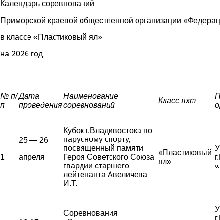
Календарь соревнований
Приморской краевой общественной организации «Федерац
в классе «Пластиковый ял»
на 2026 год
№ п/
Дата
Наименование
П
Класс яхт
п
проведения
соревнований
о
Кубок г.Владивостока по
парусному спорту,
25 — 26
посвященный памяти
У
«Пластиковый
1
апреля
Героя Советского Союза
г
ял»
гвардии старшего
«
лейтенанта Авеличева
И.Т.
У
Соревнования
г