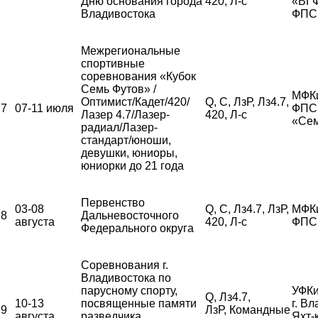
Дню основания города
420, Л-с
«ВГ
Владивостока
ФПС
Межрегиональные
спортивные
соревнования «Кубок
Семь Футов» /
МФК
Оптимист/Кадет/420/
Q, С, ЛзР, Лз4.7,
7
07-11 июля
ФПС,
Лазер 4.7/Лазер-
420, Л-с
«Сем
радиал/Лазер-
стандарт/юноши,
девушки, юниоры,
юниорки до 21 года
Первенство
03-08
Q, С, Лз4.7, ЛзР,
МФК
8
Дальневосточного
августа
420, Л-с
ФПС
Федерального округа
Соревнования г.
Владивостока по
парусному спорту,
УФКи
Q, Лз4.7,
10-13
посвященные памяти
г. В
9
ЛзР, Командные
августа
разведчика
Яхт-