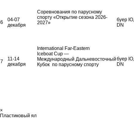
Соревнования по парусному
спорту «Открытие сезона 2026-
04-07
буер IO
6
2027»
декабря
DN
International Far-Eastern
Iceboat Cup —
11-14
буер IO
Международный Дальневосточный
7
декабря
DN
Кубок по парусному спорту
×
Пластиковый ял