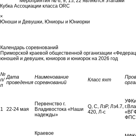
Мероприятия № 6, 9, 15, 22 являются этапами
Кубка Ассоциации класса ORC
×
Юноши и Девушки, Юниоры и Юниорки
Календарь соревнований
Приморской краевой общественной организации «Федерац
юношей и девушек, юниоров и юниорок
на 2026 год
№
Дата
Наименование
Про
п/
Класс яхт
проведения
соревнований
орга
п
УФКи
Первенство г.
Q, С, ЛзР, Лз4.7,
г.Вл
1
22-24 мая
Владивостока «Наши
420, Л-с
«ВГ
надежды»
ФПС
Краевое
МФК