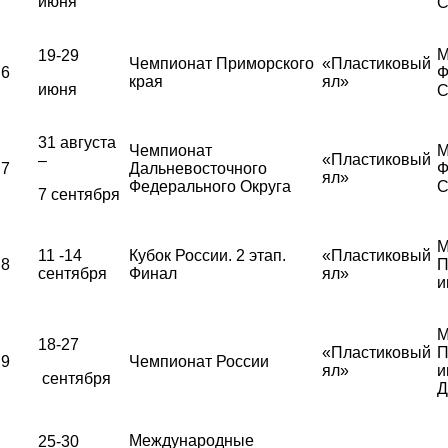
июня
С
М
19-29
Чемпионат Приморского
«Пластиковый
6
Ф
края
ял»
июня
С
31 августа
Чемпионат
М
«Пластиковый
–
7
Дальневосточного
Ф
ял»
Федерального Округа
С
7 сентября
М
11 -14
Кубок России. 2 этап.
«Пластиковый
8
П
сентября
Финал
ял»
и
М
18-27
«Пластиковый
П
9
Чемпионат России
ял»
и
сентября
Д
Международные
25-30