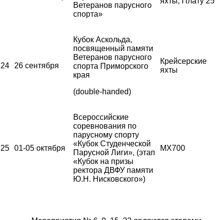
яхты, Плату 25
Ветеранов парусного
спорта»
Кубок Аскольда,
посвященный памяти
Ветеранов парусного
Крейсерские
24
26 сентября
спорта Приморского
яхты
края
(double-handed)
Всероссийские
соревнования по
парусному спорту
«Кубок Студенческой
25
01-05 октября
MX700
Парусной Лиги», (этап
«Кубок на призы
ректора ДВФУ памяти
Ю.Н. Нисковского»)