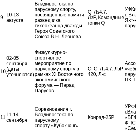
Владивостока по
парусному спорту,
УФКи
Q, Лз4.7,
10-13
посвященные памяти
г. В
9
ЛзР, Командные
августа
разведчика
Яхт-
гонки Q
тихоокеанца дважды
пару
Героя Советского
Союза В.Н. Леонова
Физкультурно-
спортивное
02-05
мероприятие по
Ассо
сентября
парусному спорту в
Q, С, Лз4.7, ЛзР,
учеб
(даты
10
рамках XI Восточного
420, Л-с
пару
уточняются)
экономического
ПК,
форума — Парад
Парусов
УРФК
Соревнования г.
г.Вл
11-14
Владивостока по
11
Конрад-25Р
«ВГ
сентября
парусному
ФПС,
спорту «Кубок юнг»
«Сем