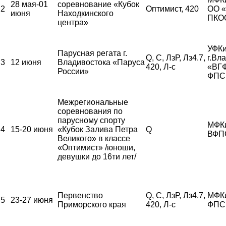
28 мая-01
соревнование «Кубок
2
Оптимист, 420
ОО 
июня
Находкинского
ПКО
центра»
УФКи
Парусная регата г.
Q, С, ЛзР, Лз4.7,
г.Вл
3
12 июня
Владивостока «Паруса
420, Л-с
«ВГ
России»
ФПС
Межрегиональные
соревнования по
парусному спорту
МФК
4
15-20 июня
«Кубок Залива Петра
Q
ВФП
Великого» в классе
«Оптимист» /юноши,
девушки до 16ти лет/
Первенство
Q, С, ЛзР, Лз4.7,
МФК
5
23-27 июня
Приморского края
420, Л-с
ФПС