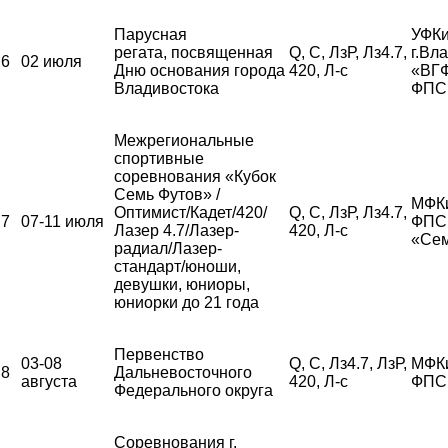
Парусная
УФКи
регата, посвященная
Q, С, ЛзР, Лз4.7,
г.Вл
6
02 июля
Дню основания города
420, Л-с
«ВГ
Владивостока
ФПС
Межрегиональные
спортивные
соревнования «Кубок
Семь Футов» /
МФК
Оптимист/Кадет/420/
Q, С, ЛзР, Лз4.7,
7
07-11 июля
ФПС,
Лазер 4.7/Лазер-
420, Л-с
«Сем
радиал/Лазер-
стандарт/юноши,
девушки, юниоры,
юниорки до 21 года
Первенство
03-08
Q, С, Лз4.7, ЛзР,
МФК
8
Дальневосточного
августа
420, Л-с
ФПС
Федерального округа
Соревнования г.