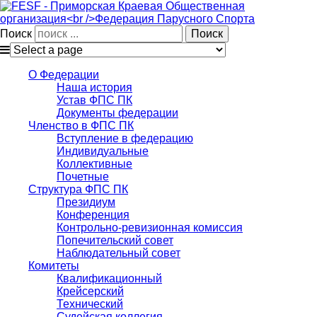
Поиск
О Федерации
Наша история
Устав ФПС ПК
Документы федерации
Членство в ФПС ПК
Вступление в федерацию
Индивидуальные
Коллективные
Почетные
Структура ФПС ПК
Президиум
Конференция
Контрольно-ревизионная комиссия
Попечительский совет
Наблюдательный совет
Комитеты
Квалификационный
Крейсерский
Технический
Судейская коллегия