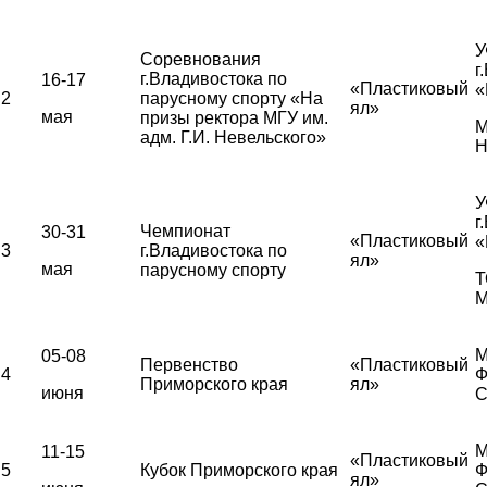
У
Соревнования
г
г.Владивостока по
16-17
«Пластиковый
«
2
парусному спорту «На
ял»
мая
призы ректора МГУ им.
М
адм. Г.И. Невельского»
Н
У
г
Чемпионат
30-31
«Пластиковый
«
3
г.Владивостока по
ял»
мая
парусному спорту
Т
М
М
05-08
Первенство
«Пластиковый
4
Ф
Приморского края
ял»
июня
С
М
11-15
«Пластиковый
5
Кубок Приморского края
Ф
ял»