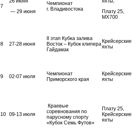
26 июня
яхты,
Чемпионат
7
г. Владивостока
— 29 июня
Плату 25,
MX700
II этап Кубка залива
Крейсерские
8
27-28 июня
Восток – Кубок клипера
яхты
Гайдамак
Чемпионат
Крейсерские
9
02-07 июля
Приморского края
яхты
Краевые
Плату 25,
соревнования по
10
09-13 июля
Крейсерские
парусному спорту
яхты
«Кубок Семь Футов»