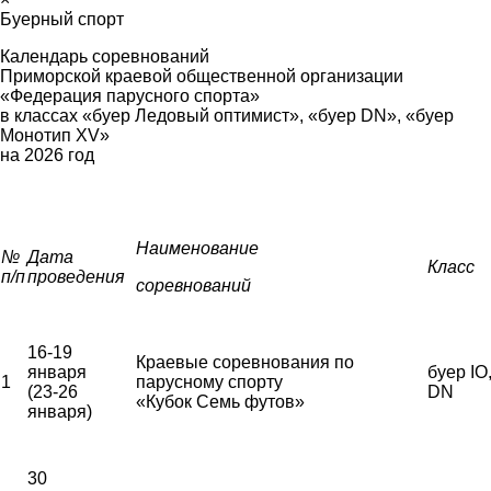
Буерный спорт
Календарь соревнований
Приморской краевой общественной организации
«Федерация парусного спорта»
в классах «буер Ледовый оптимист», «буер
DN
», «буер
Монотип
XV
»
на 2026 год
Наименование
№
Дата
Класс
п/п
проведения
соревнований
16-19
Краевые соревнования по
января
буер IO
1
парусному спорту
(23-26
DN
«Кубок Семь футов»
января)
30