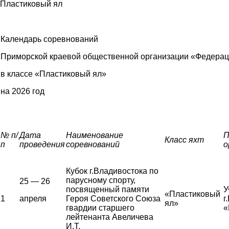
Пластиковый ял
Календарь соревнований
Приморской краевой общественной организации «Федерац
в классе «Пластиковый ял»
на 2026 год
№ п/
Дата
Наименование
П
Класс яхт
п
проведения
соревнований
о
Кубок г.Владивостока по
парусному спорту,
25 — 26
посвященный памяти
У
«Пластиковый
1
апреля
Героя Советского Союза
г
ял»
гвардии старшего
«
лейтенанта Авеличева
И.Т.