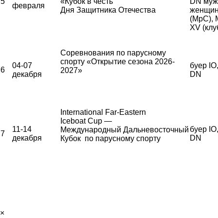
5
«Кубок в честь
DN муж
февраля
Дня Защитника Отечества
женщи
(МрС),
XV (клу
Соревнования по парусному
спорту «Открытие сезона 2026-
04-07
буер IO
6
2027»
декабря
DN
International Far-Eastern
Iceboat Cup —
11-14
буер IO
Международный Дальневосточный
7
декабря
DN
Кубок по парусному спорту
×