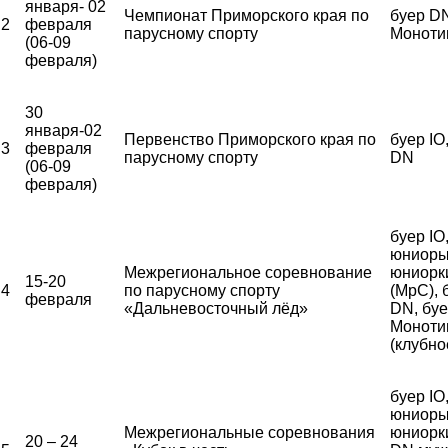
января- 02
Чемпионат Приморского края по
буер DN
2
февраля
парусному спорту
Моноти
(06-09
февраля)
30
января-02
Первенство Приморского края по
буер IO
3
февраля
парусному спорту
DN
(06-09
февраля)
буер IO
юниоры
Межрегиональное соревнование
юниорк
15-20
4
по парусному спорту
(МрС), 
февраля
«Дальневосточный лёд»
DN, бу
Моноти
(клубно
буер IO
юниоры
Межрегиональные соревнования
юниорки
20 – 24