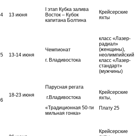
I этап Кубка залива
Крейсерские
4
13 июня
Восток – Кубок
яхты
капитана Болтина
класс «Лазер-
радиал»
(женщины),
Чемпионат
5
13-14 июня
неолимпийский
г. Владивостока
класс «Лазер-
стандарт»
(мужчины)
Парусная регата
Крейсерские
18-23 июня
г.Владивостока
яхты,
6
«Традиционная 50-ти
Плату 25
мильная гонка»
Крейсерские