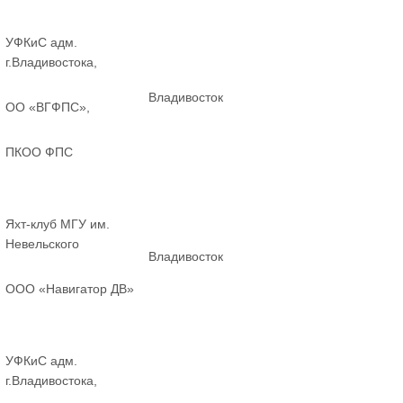
УФКиС адм.
г.Владивостока,
Владивосток
ОО «ВГФПС»,
ПКОО ФПС
Яхт-клуб МГУ им.
Невельского
Владивосток
ООО «Навигатор ДВ»
УФКиС адм.
г.Владивостока,