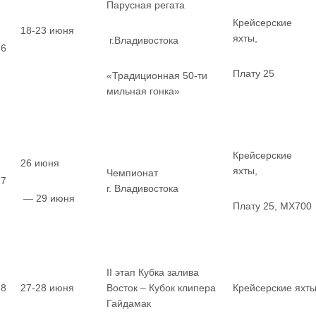
Парусная регата
Крейсерские
18-23 июня
яхты,
г.Владивостока
6
Плату 25
«Традиционная 50-ти
мильная гонка»
Крейсерские
26 июня
яхты,
Чемпионат
7
г. Владивостока
— 29 июня
Плату 25, MX700
II этап Кубка залива
8
27-28 июня
Восток – Кубок клипера
Крейсерские яхт
Гайдамак