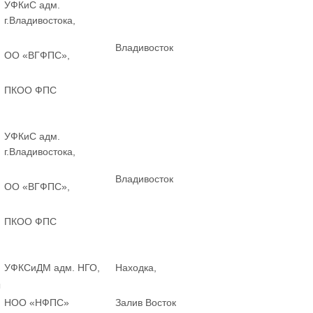
УФКиС адм.
г.Владивостока,
Владивосток
ОО «ВГФПС»,
ПКОО ФПС
УФКиС адм.
г.Владивостока,
Владивосток
ОО «ВГФПС»,
ПКОО ФПС
УФКСиДМ адм. НГО,
Находка,
ы
НОО «НФПС»
Залив Восток