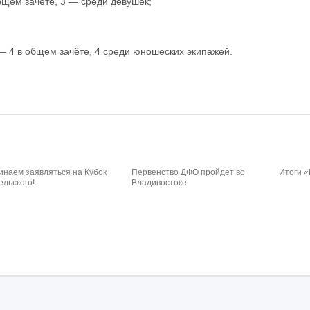
бщем зачёте, 3 — среди девушек;
— 4 в общем зачёте, 4 среди юношеских экипажей.
инаем заявляться на Кубок
Первенство ДФО пройдет во
Итоги «
ельского!
Владивостоке