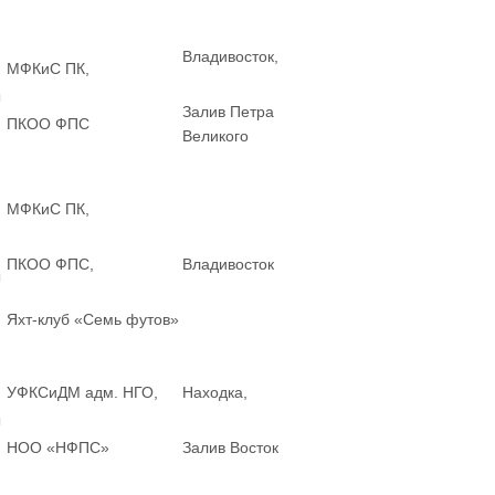
Владивосток,
МФКиС ПК,
ы
Залив Петра
ПКОО ФПС
Великого
МФКиС ПК,
ПКОО ФПС,
Владивосток
ы
Яхт-клуб «Семь футов»
УФКСиДМ адм. НГО,
Находка,
ы
НОО «НФПС»
Залив Восток