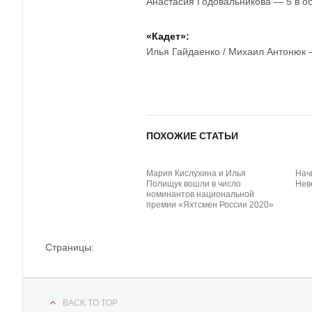
Анастасия Годовальникова — 5 в о
«Кадет»:
Илья Гайдаенко / Михаил Антонюк 
ПОХОЖИЕ СТАТЬИ
Мария Кислухина и Илья
Нач
Полищук вошли в число
Нев
номинантов национальной
премии «Яхтсмен России 2020»
Страницы:
BACK TO TOP