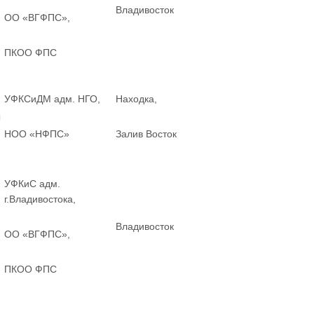
Владивосток
ОО «ВГФПС»,
ПКОО ФПС
УФКСиДМ адм. НГО,
Находка,
ы
НОО «НФПС»
Залив Восток
УФКиС адм.
г.Владивостока,
Владивосток
ОО «ВГФПС»,
ПКОО ФПС