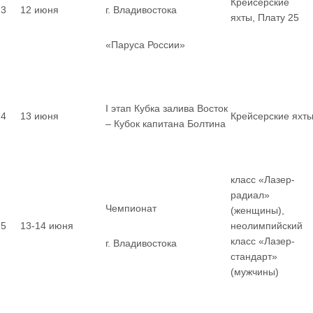
Крейсерские
3
12 июня
г. Владивостока
яхты, Плату 25
«Паруса России»
I этап Кубка залива Восток
4
13 июня
Крейсерские яхт
– Кубок капитана Болтина
класс «Лазер-
радиал»
Чемпионат
(женщины),
5
13-14 июня
неолимпийский
класс «Лазер-
г. Владивостока
стандарт»
(мужчины)