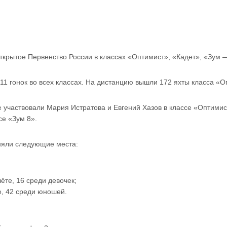
ткрытое Первенство России в классах «Оптимист», «Кадет», «Зум 
11 гонок во всех классах. На дистанцию вышли 172 яхты класса «Оп
е участвовали Мария Истратова и Евгений Хазов в классе «Оптими
се «Зум 8».
няли следующие места:
те, 16 среди девочек;
е, 42 среди юношей.