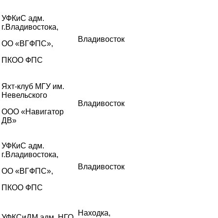
УФКиС адм.
г.Владивостока,
Владивосток
ОО «ВГФПС»,
ПКОО ФПС
Яхт-клуб МГУ им.
Невельского
Владивосток
ООО «Навигатор
ДВ»
УФКиС адм.
г.Владивостока,
Владивосток
ОО «ВГФПС»,
ПКОО ФПС
Находка,
УФКСиДМ адм. НГО,