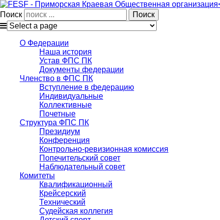
Поиск
О Федерации
Наша история
Устав ФПС ПК
Документы федерации
Членство в ФПС ПК
Вступление в федерацию
Индивидуальные
Коллективные
Почетные
Структура ФПС ПК
Президиум
Конференция
Контрольно-ревизионная комиссия
Попечительский совет
Наблюдательный совет
Комитеты
Квалификационный
Крейсерский
Технический
Судейская коллегия
Детский спорт