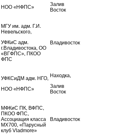
Залив
НОО «НФПС»
Восток
МГУ им. адм. Г.И.
Невельского,
УФКиС адм.
Владивосток
г.Владивостока, ОО
«ВГФПС», ПКОО
ФПС
Находка,
УФКСиДМ адм. НГО,
Залив
НОО «НФПС»
Восток
МФКиС ПК, ВФПС,
ПКОО ФПС,
Ассоциация класса
Владивосток
MX700, «Парусный
клуб Vladmore»