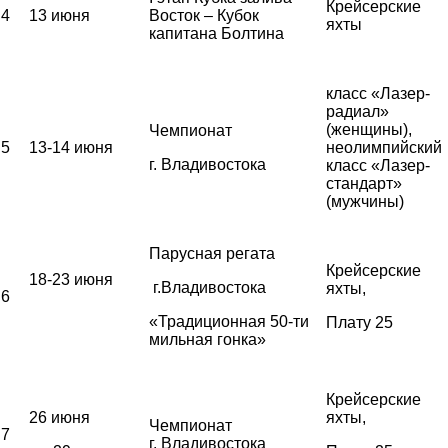
Крейсерские
4
13 июня
Восток – Кубок
яхты
капитана Болтина
класс «Лазер-
радиал»
(женщины),
Чемпионат
5
13-14 июня
неолимпийский
г. Владивостока
класс «Лазер-
стандарт»
(мужчины)
Парусная регата
Крейсерские
18-23 июня
г.Владивостока
яхты,
6
«Традиционная 50-ти
Плату 25
мильная гонка»
Крейсерские
26 июня
яхты,
Чемпионат
7
г. Владивостока