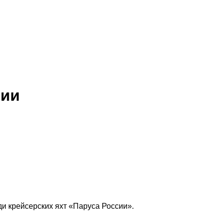
сии
ди крейсерских яхт «Паруса России».