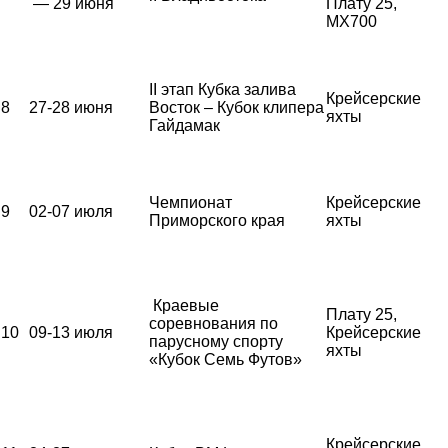
— 29 июня
Плату 25,
MX700
II этап Кубка залива
Крейсерские
8
27-28 июня
Восток – Кубок клипера
яхты
Гайдамак
Чемпионат
Крейсерские
9
02-07 июля
Приморского края
яхты
Краевые
Плату 25,
соревнования по
10
09-13 июля
Крейсерские
парусному спорту
яхты
«Кубок Семь Футов»
Крейсерские