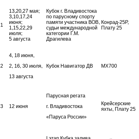
13,20,27 мая;
Кубок г. Владивостока
3,10,17,24
по парусному спорту
июня;
памяти участника ВОВ,
Конрад-25Р,
1
1,15,22,29
судьи международной
Плату 25
июля;
категории Г.М.
5 августа
Драгилева
4, 18 июня,
2
2, 16, 30 июля,
Кубок Навигатор ДВ
MX700
13 августа
Парусная регата
Крейсерские
3
12 июня
г. Владивостока
яхты, Плату 25
«Паруса России»
I этап Кубка залива