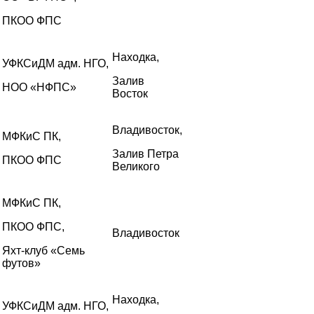
ПКОО ФПС
Находка,
УФКСиДМ адм. НГО,
Залив
НОО «НФПС»
Восток
Владивосток,
МФКиС ПК,
Залив Петра
ПКОО ФПС
Великого
МФКиС ПК,
ПКОО ФПС,
Владивосток
Яхт-клуб «Семь
футов»
Находка,
УФКСиДМ адм. НГО,