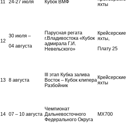
11
24-27 июля
Кубок ВМФ
яхты
Парусная регата
Крейсерские
30 июля –
г.Владивостока «Кубок
яхты,
12
адмирала Г.И.
04 августа
Плату 25
Невельского»
III этап Кубка залива
Крейсерские
13
8 августа
Восток – Кубок клипера
яхты
Разбойник
Чемпионат
14
07 – 10 августа
Дальневосточного
MX700
Федерального Округа